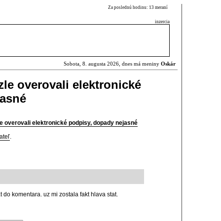
Za poslednú hodinu: 13 meraní
inzercia
Sobota, 8. augusta 2026, dnes má meniny
Oskár
le overovali elektronické
jasné
e overovali elektronické podpisy, dopady nejasné
ateľ
.
do komentara. uz mi zostala fakt hlava stat.