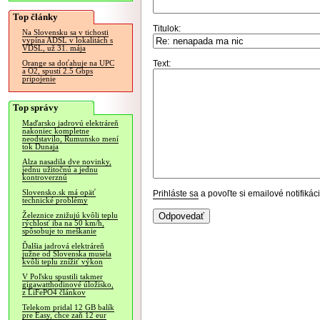
Top články
Titulok:
Na Slovensku sa v tichosti
vypína ADSL v lokalitách s
VDSL, už 31. mája
Text:
Orange sa doťahuje na UPC
a O2, spustí 2.5 Gbps
pripojenie
Top správy
Maďarsko jadrovú elektráreň
nakoniec kompletne
neodstavilo, Rumunsko mení
tok Dunaja
Alza nasadila dve novinky,
jednu užitočnú a jednu
kontroverznú
Slovensko.sk má opäť
Prihláste sa
a povoľte si emailové notifiká
technické problémy
Železnice znižujú kvôli teplu
rýchlosť iba na 50 km/h,
spôsobuje to meškanie
Ďalšia jadrová elektráreň
južne od Slovenska musela
kvôli teplu znížiť výkon
V Poľsku spustili takmer
gigawatthodinové úložisko,
z LiFePO4 článkov
Telekom pridal 12 GB balík
pre Easy, chce zaň 12 eur