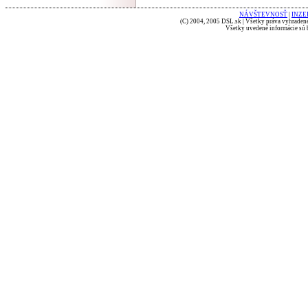
NÁVŠTEVNOSŤ
|
INZE
(C) 2004, 2005 DSL.sk | Všetky práva vyhradené
Všetky uvedené informácie sú b