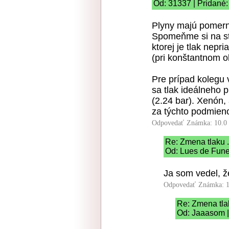
Od: 31337 | Pridané:
Plyny majú pomern
Spomeňme si na st
ktorej je tlak nepr
(pri konštantnom o
Pre prípad kolegu 
sa tlak ideálneho p
(2.24 bar). Xenón,
za týchto podmieno
Odpovedať
Známka: 10.0
Re: Zmena tlaku .
Od: Lues de Fune
Ja som vedel, že
Odpovedať
Známka: 1
Re: Zmena tlak
Od: Jaaasom |