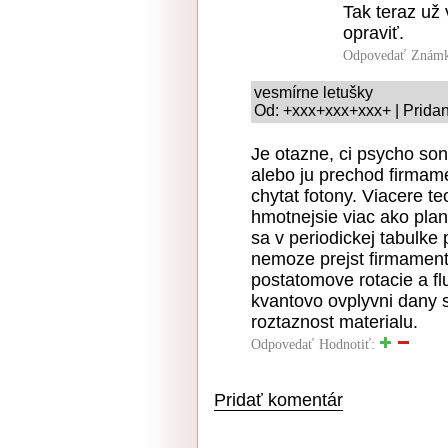
Tak teraz už 
opraviť.
Odpovedať
Známk
vesmírne letušky
Od: +xxx+xxx+xxx+ | Pridan
Je otazne, ci psycho son
alebo ju prechod firmam
chytat fotony. Viacere te
hmotnejsie viac ako pla
sa v periodickej tabulke
nemoze prejst firmamen
postatomove rotacie a f
kvantovo ovplyvni dany 
roztaznost materialu.
Odpovedať
Hodnotiť:
Pridať komentár