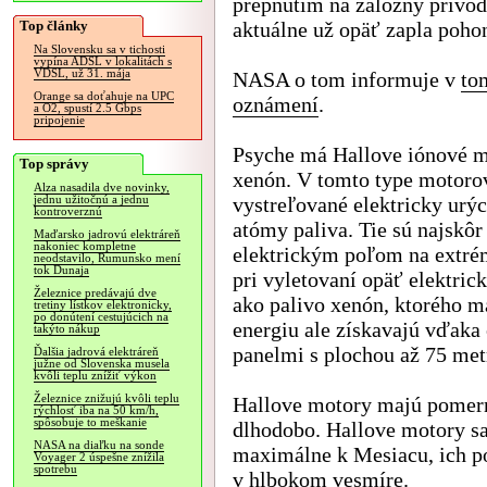
prepnutím na záložný prívod
Top články
aktuálne už opäť zapla poho
Na Slovensku sa v tichosti
vypína ADSL v lokalitách s
VDSL, už 31. mája
NASA o tom informuje v
to
Orange sa doťahuje na UPC
oznámení
.
a O2, spustí 2.5 Gbps
pripojenie
Psyche má Hallove iónové m
Top správy
xenón. V tomto type motoro
Alza nasadila dve novinky,
vystreľované elektricky urý
jednu užitočnú a jednu
kontroverznú
atómy paliva. Tie sú najskôr
Maďarsko jadrovú elektráreň
nakoniec kompletne
elektrickým poľom na extrém
neodstavilo, Rumunsko mení
tok Dunaja
pri vyletovaní opäť elektric
Železnice predávajú dve
ako palivo xenón, ktorého ma
tretiny lístkov elektronicky,
po donútení cestujúcich na
energiu ale získavajú vďaka 
takýto nákup
panelmi s plochou až 75 met
Ďalšia jadrová elektráreň
južne od Slovenska musela
kvôli teplu znížiť výkon
Železnice znižujú kvôli teplu
Hallove motory majú pomern
rýchlosť iba na 50 km/h,
spôsobuje to meškanie
dlhodobo. Hallove motory sa 
NASA na diaľku na sonde
maximálne k Mesiacu, ich po
Voyager 2 úspešne znížila
spotrebu
v hlbokom vesmíre.