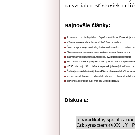
na vzdialenosť stoviek mili
Najnovšie články:
Rumunsko potopilo štyri člny a úspešne zvýšilo tok Dunaja k jadrov
V štvrtom reaktore Mochoviec už beží štiepna reakcia
Železnice predávajú dve tretiny lístkov elektronicky, po donútení ce
Alza nasadila dve novinky, jednu užitočnú a jednu kontroverznú
Záchrana misie na záchranu teleskopu Swift úspešne pokračuje
Microsoft v čase drahých pamätí sľubuje optimalizovať spotrebu
NASA pripravuje ISS na inštaláciu posledných nových solárnych p
Ďalšia jadrová elektráreň južne od Slovenska musela kvôli teplu zn
Vydaný nový FFmpeg 9.0, zlepšil akceleráciu profesionálnych form
Slovenská sporiteľňa bude mať cez víkend odstávku
Diskusia:
ultraradikálny špecifikácio
Od: syntaxterrorXXX, . Y | 