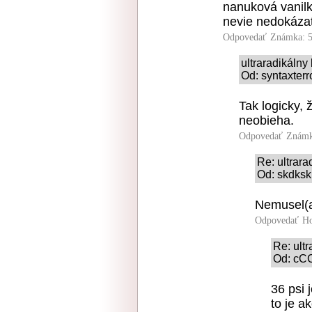
nanuková vanilko
nevie nedokázať,
Odpovedať
Známka: 5
ultraradikáln
Od: syntaxterr
Tak logicky, 
neobieha.
Odpovedať
Známk
Re: ultrar
Od: skdksk
Nemusel(a)
Odpovedať
Ho
Re: ult
Od: cCC
36 psi 
to je a