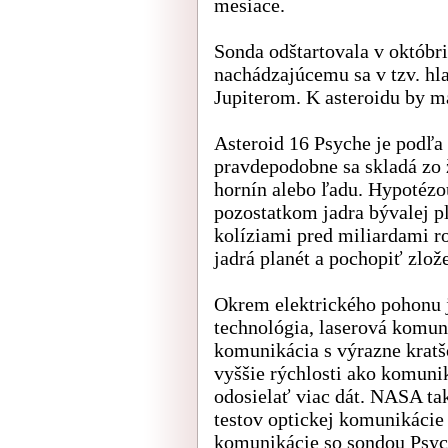
mesiace.
Sonda odštartovala v októbri
nachádzajúcemu sa v tzv. h
Jupiterom. K asteroidu by ma
Asteroid 16 Psyche je podľ
pravdepodobne sa skladá zo 
hornín alebo ľadu. Hypotézo
pozostatkom jadra bývalej p
kolíziami pred miliardami 
jadrá planét a pochopiť zlože
Okrem elektrického pohonu j
technológia, laserová komu
komunikácia s výrazne krat
vyššie rýchlosti ako komuni
odosielať viac dát. NASA ta
testov optickej komunikácie 
komunikácie so sondou Psyc