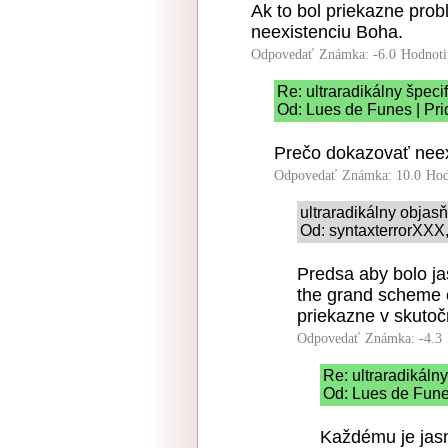
Ak to bol priekazne pro
neexistenciu Boha.
Odpovedať
Známka: -6.0
Hodnoti
Re: ultraradikálny špeci
Od: Lues de Funes | Pri
Prečo dokazovať neex
Odpovedať
Známka: 10.0
Hod
ultraradikálny obja
Od: syntaxterrorXXX,
Predsa aby bolo jas
the grand scheme o
priekazne v skutoč
Odpovedať
Známka: -4.3
Re: ultraradikál
Od: Lues de Fune
Každému je jasn