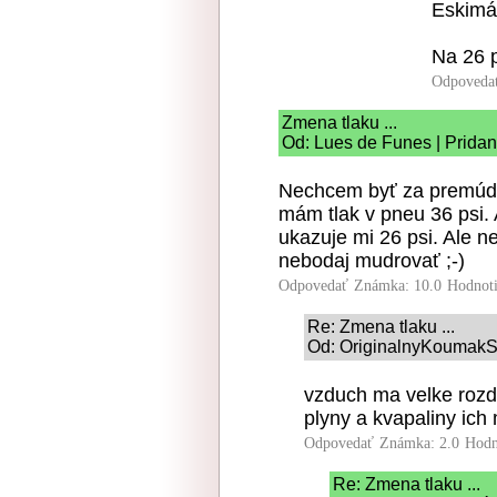
Eskimá
Na 26 p
Odpoveda
Zmena tlaku ...
Od: Lues de Funes | Pridan
Nechcem byť za premúdre
mám tlak v pneu 36 psi.
ukazuje mi 26 psi. Ale 
nebodaj mudrovať ;-)
Odpovedať
Známka: 10.0
Hodnot
Re: Zmena tlaku ...
Od: OriginalnyKoumakSK
vzduch ma velke rozdie
plyny a kvapaliny ich
Odpovedať
Známka: 2.0
Hodn
Re: Zmena tlaku ...