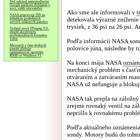
Súd zakázal samojazdiacim
Google taxíkom dobíjanie v
noci, rušili obyvateľov
Ako sme ale informovali v
t
NASA pripravuje ISS na
detekovala výrazné zníženie
inštaláciu posledných
nových solárnych panelov
trysiek, z 36 psi na 26 psi.
Vydaný nový FFmpeg 9.0,
zlepšil akceleráciu
profesionálnych formátov
videa
Podľa informácií NASA sond
Microsoft v čase drahých
polovice júna, následne by to
pamätí sľubuje
optimalizovať spotrebu
RAM vo Windows 11
Na konci mája NASA
oznám
mechanický problém s časťou
otváraním a zatváraním mana
NASA už nefunguje a blokuje
NASA tak prepla na záložný 
zrejme rovnaký ventil na zá
neprišlo k rovnakému probl
Podľa aktuálneho oznámenia
sondy. Motory budú do tohto