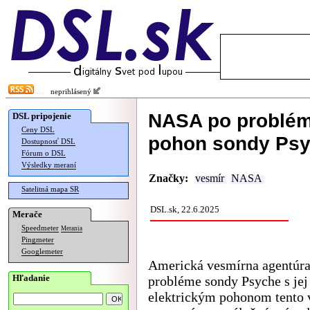
neprihlásený
NASA po probléme
DSL pripojenie
Ceny DSL
pohon sondy Ps
Dostupnosť DSL
Fórum o DSL
Výsledky meraní
Značky:
vesmír
NASA
Satelitná mapa SR
DSL.sk, 22.6.2025
Merače
Speedmeter
Merania
Pingmeter
Googlemeter
Americká vesmírna agentúr
Hľadanie
probléme sondy Psyche s jej
elektrickým pohonom tento v