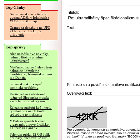
Top články
Titulok:
Na Slovensku sa v tichosti
vypína ADSL v lokalitách s
VDSL, už 31. mája
Text:
Orange sa doťahuje na UPC
a O2, spustí 2.5 Gbps
pripojenie
Top správy
Alza nasadila dve novinky,
jednu užitočnú a jednu
kontroverznú
Maďarsko jadrovú elektráreň
nakoniec kompletne
neodstavilo, Rumunsko mení
tok Dunaja
Slovensko.sk má opäť
Prihláste sa
a povoľte si emailové notifiká
technické problémy
Overovací text:
Ďalšia jadrová elektráreň
južne od Slovenska musela
kvôli teplu znížiť výkon
Železnice znižujú kvôli teplu
rýchlosť iba na 50 km/h,
spôsobuje to meškanie
V Poľsku spustili takmer
gigawatthodinové úložisko,
z LiFePO4 článkov
Pre overenie, že komentár sa nepridáva automatizov
Písmená musíte zadávať rovnako ako na obrázku veľk
Telekom pridal 12 GB balík
obrázok". V texte sa používajú iba znaky "BC
pre Easy, chce zaň 12 eur