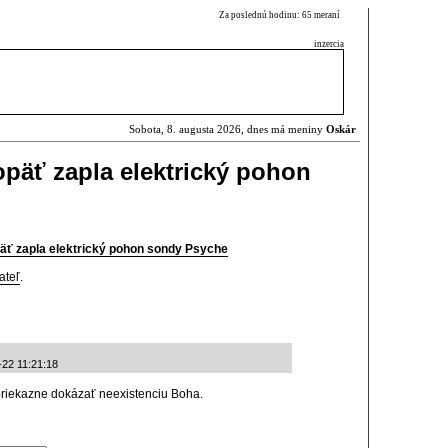
Za poslednú hodinu: 65 meraní
inzercia
Sobota, 8. augusta 2026, dnes má meniny
Oskár
päť zapla elektrický pohon
ť zapla elektrický pohon sondy Psyche
ateľ
.
-22 11:21:18
priekazne dokázať neexistenciu Boha.