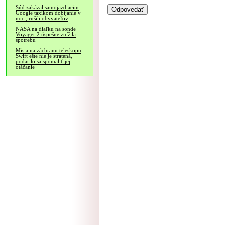
Súd zakázal samojazdiacim
Google taxíkom dobíjanie v
noci, rušili obyvateľov
NASA na diaľku na sonde
Voyager 2 úspešne znížila
spotrebu
Misia na záchranu teleskopu
Swift ešte nie je stratená,
podarilo sa spomaliť jej
otáčanie