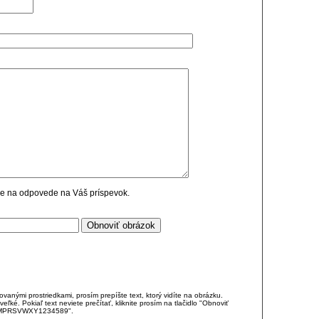
cie na odpovede na Váš príspevok.
anými prostriedkami, prosím prepíšte text, ktorý vidíte na obrázku.
é. Pokiaľ text neviete prečítať, kliknite prosím na tlačidlo "Obnoviť
DJKMPRSVWXY1234589".