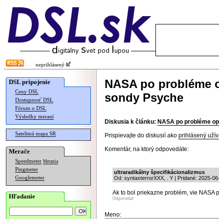
neprihlásený
NASA po probléme o
DSL pripojenie
Ceny DSL
sondy Psyche
Dostupnosť DSL
Fórum o DSL
Výsledky meraní
Diskusia k článku:
NASA po probléme opä
Satelitná mapa SR
Prispievajte do diskusií ako
prihlásený užív
Komentár, na ktorý odpovedáte:
Merače
Speedmeter
Merania
Pingmeter
ultraradikálny špecifikácionalizmus
Googlemeter
Od: syntaxterrorXXX, . Y | Pridané: 2025-06
Ak to bol priekazne problém, vie NASA 
Hľadanie
Odpovedať
Meno: