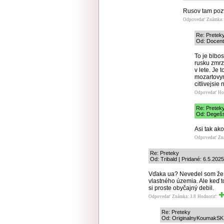
Rusov tam pozva
Odpovedať
Známka: 
Re: Pretek
Od: Docent 
To je blbos
rusku zmrz
v lete. Je
mozartovym
citlivejsie
Odpovedať
Ho
Re: Pretek
Od: Degešsi
Asi tak ak
Odpovedať
Zn
Re: Preteky
Od: Tribald | Pridané: 6.5.202
Vďaka ua? Nevedel som že 
vlastného územia. Ale keď t
si proste obyčajný debil.
Odpovedať
Známka: 3.8
Hodnotiť:
Re: Preteky
Od: OriginalnyKoumakSK |