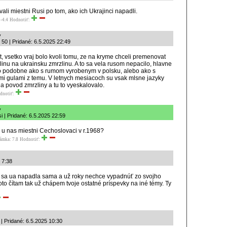
li miestni Rusi po tom, ako ich Ukrajinci napadli.
-4.4
Hodnotiť:
y
50 | Pridané: 6.5.2025 22:49
t, vsetko vraj bolo kvoli tomu, ze na kryme chceli premenovat
linu na ukrainsku zmrzlinu. A to sa vela rusom nepacilo, hlavne
 to podobne ako s rumom vyrobenym v polsku, alebo ako s
i gulami z temu. V letnych mesiacoch su vsak mlsne jazyky
 na povod zmrzliny a tu to vyeskalovalo.
dnotiť:
y
 | Pridané: 6.5.2025 22:59
o u nas miestni Cechoslovaci v r.1968?
ámka: 7.8
Hodnotiť:
5 7:38
sa ua napadla sama a už roky nechce vypadnúť zo svojho
oto čítam tak už chápem tvoje ostatné príspevky na iné témy. Ty
 Pridané: 6.5.2025 10:30