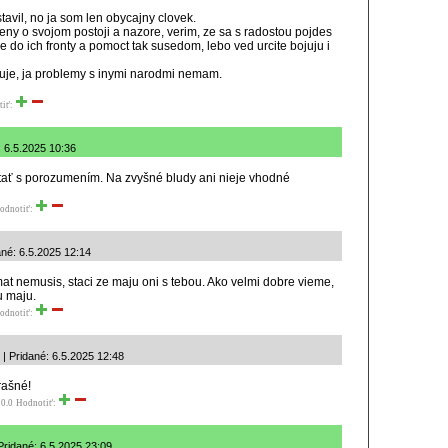
tavil, no ja som len obycajny clovek.
ceny o svojom postoji a nazore, verim, ze sa s radostou pojdes
e do ich fronty a pomoct tak susedom, lebo ved urcite bojuju i
uje, ja problemy s inymi narodmi nemam.
tiť:
: 6.5.2025 10:36
čítať s porozumením. Na zvyšné bludy ani nieje vhodné
odnotiť:
ané: 6.5.2025 12:14
at nemusis, staci ze maju oni s tebou. Ako velmi dobre vieme,
u maju.
odnotiť:
| Pridané: 6.5.2025 12:48
trašné!
0.0
Hodnotiť:
ridané: 6.5.2025 23:09