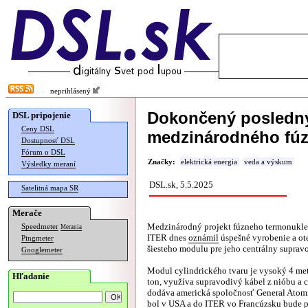
neprihlásený
Dokončený posledn
DSL pripojenie
Ceny DSL
medzinárodného fúz
Dostupnosť DSL
Fórum o DSL
Značky:
elektrická energia
veda a výskum
Výsledky meraní
DSL.sk, 5.5.2025
Satelitná mapa SR
Merače
Medzinárodný projekt fúzneho termonukle
Speedmeter
Merania
ITER dnes
oznámil
úspešné vyrobenie a ot
Pingmeter
šiesteho modulu pre jeho centrálny suprav
Googlemeter
Modul cylindrického tvaru je vysoký 4 met
Hľadanie
ton, využíva supravodivý kábel z nióbu a 
dodáva americká spoločnosť General Atomi
bol v USA a do ITER vo Francúzsku bude p