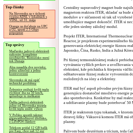
Top články
Centrálny supravodivý magnet bude najsil
magnetom reaktora ITER, skladať sa bude z
Na Slovensku sa v tichosti
modulov a v súčasnosti sú tak už vyroben
vypína ADSL v lokalitách s
VDSL, už 31. mája
umožňujúce magnet dokončiť. ITER si nech
ešte jeden siedmy záložný modul.
Orange sa doťahuje na UPC
a O2, spustí 2.5 Gbps
pripojenie
Projekt ITER, International Thermonuclear
Reactor, je projektom experimentálneho fú
Top správy
generovania elektrickej energie fúznou re
Japonsko, Čína, Rusko, India a Južná Kórea
Maďarsko jadrovú elektráreň
nakoniec kompletne
neodstavilo, Rumunsko mení
Pri fúznej termonukleárnej reakcii prebieh
tok Dunaja
vytvárania vyšších prvkov a uvoľňovania 
Alza nasadila dve novinky,
elektrární, kde prichádza k štiepeniu väčší
jednu užitočnú a jednu
odštartovanie fúznej reakcie vytvorením do
kontroverznú
rozložených na ióny a elektróny.
Slovensko.sk má opäť
technické problémy
ITER mal byť aspoň pôvodne prvým fúznym 
Železnice znižujú kvôli teplu
generujúcu dostatočné množstvo energie po
rýchlosť iba na 50 km/h,
spôsobuje to meškanie
ako spotrebováva. Konkrétne by mal reakt
a udržiavanie plazmy bude potrebovať 50 
Ďalšia jadrová elektráreň
južne od Slovenska musela
kvôli teplu znížiť výkon
ITER je reaktorom typu tokamak, v ktoro
V Poľsku spustili takmer
deravej šišky. Vákuová komora ITER má o
gigawatthodinové úložisko,
plazmy.
z LiFePO4 článkov
Telekom pridal 12 GB balík
Palivom bude deutérium a trícium, teda ťaž
pre Easy, chce zaň 12 eur