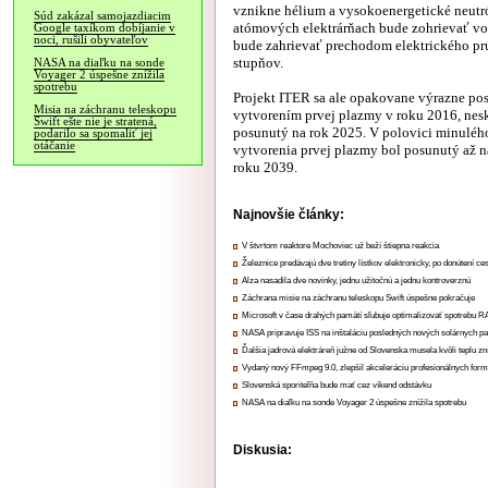
vznikne hélium a vysokoenergetické neutr
Súd zakázal samojazdiacim
atómových elektrárňach bude zohrievať vo
Google taxíkom dobíjanie v
noci, rušili obyvateľov
bude zahrievať prechodom elektrického pr
stupňov.
NASA na diaľku na sonde
Voyager 2 úspešne znížila
spotrebu
Projekt ITER sa ale opakovane výrazne posú
Misia na záchranu teleskopu
vytvorením prvej plazmy v roku 2016, nesk
Swift ešte nie je stratená,
posunutý na rok 2025. V polovici minuléh
podarilo sa spomaliť jej
otáčanie
vytvorenia prvej plazmy bol posunutý až n
roku 2039.
Najnovšie články:
V štvrtom reaktore Mochoviec už beží štiepna reakcia
Železnice predávajú dve tretiny lístkov elektronicky, po donútení ce
Alza nasadila dve novinky, jednu užitočnú a jednu kontroverznú
Záchrana misie na záchranu teleskopu Swift úspešne pokračuje
Microsoft v čase drahých pamätí sľubuje optimalizovať spotrebu
NASA pripravuje ISS na inštaláciu posledných nových solárnych p
Ďalšia jadrová elektráreň južne od Slovenska musela kvôli teplu zn
Vydaný nový FFmpeg 9.0, zlepšil akceleráciu profesionálnych form
Slovenská sporiteľňa bude mať cez víkend odstávku
NASA na diaľku na sonde Voyager 2 úspešne znížila spotrebu
Diskusia: