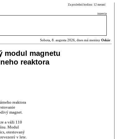
Za poslednú hodinu: 12 meraní
inzercia
Sobota, 8. augusta 2026, dnes má meniny
Oskár
ý modul magnetu
neho reaktora
árneho reaktora
estovanie
odivý magnet.
re a váži 110
cínu. Modul
cs, otestovaný
revezený v lete.