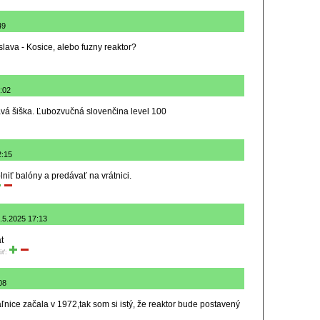
49
islava - Kosice, alebo fuzny reaktor?
:02
avá šiška. Ľubozvučná slovenčina level 100
2:15
niť balóny a predávať na vrátnici.
6.5.2025 17:13
t
iť:
08
ľnice začala v 1972,tak som si istý, že reaktor bude postavený