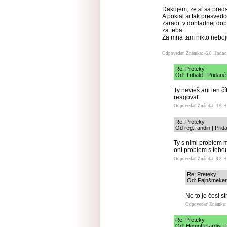
Dakujem, ze si sa preds
A pokial si tak presved
zaradit v dohladnej dob
za teba.
Za mna tam nikto neboj
Odpovedať
Známka: -5.0
Hodno
Re: Preteky
Od: Tribald | Pridané
Ty nevieš ani len 
reagovať.
Odpovedať
Známka: 4.6
H
Re: Preteky
Od reg.: andin | Prid
Ty s nimi problem m
oni problem s tebo
Odpovedať
Známka: 3.8
H
Re: Preteky
Od: Fajnšmeker 
No to je čosi s
Odpovedať
Známka: 
Re: Preteky
Od: HomoFetardis | P