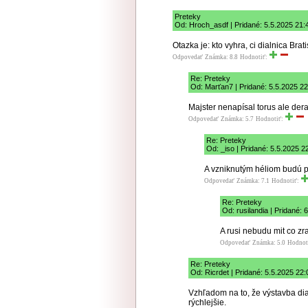
Preteky
Od: Hroch_asdf | Pridané: 5.5.2025 21:
Otazka je: kto vyhra, ci dialnica Brat
Odpovedať
Známka: 8.8
Hodnotiť:
Re: Preteky
Od: Marťan7 | Pridané: 5.5.2025 22
Majster nenapísal torus ale der
Odpovedať
Známka: 5.7
Hodnotiť:
Re: Preteky
Od: _iso | Pridané: 5.5.2025 2
A vzniknutým héliom budú pl
Odpovedať
Známka: 7.1
Hodnotiť:
Re: Preteky
Od: rusilandia | Pridané: 
A rusi nebudu mit co zra
Odpovedať
Známka: 5.0
Hodnot
Re: Preteky
Od: Ricrdet | Pridané: 5.5.2025 22:
Vzhľadom na to, že výstavba dia
rýchlejšie.