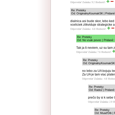
Odpovedať
Známka: 9.2
Hodnotiť:
Re: Preteky
Od: OriginalnyKoumakSK | Pridané:
dialnica asi bude skor, lebo ke
vceliciek zlikviduje strategicke 
Odpovedať
Známka: -6.8
Hodnotiť:
Re: Preteky
Od: No vsak povec | Pridané: 
Tak ja ti neviem, uz su tam 
Odpovedať
Známka: 7.6
Hodnotiť:
Re: Preteky
Od: OriginalnyKoumakSK |
no lebo za UA bojuju le
Za UA je tam viac plate
Odpovedať
Známka: -4.8
Hodno
Re: Preteky
Od: Rado2 | Pridané:
prečo by si k sebe
Odpovedať
Známka: 2.9
H
Re: Preteky
Od: Muad'Dib | 