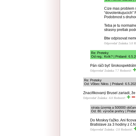
Cize mas problem s
“dovolenkujucich” R
Podobnost s druho
Teba je tu normalne
strasny pretlak po
Btw odpisovat nemus
Odpovedať
Známka: 5.0
H
Re: Preteky
Od reg.: Kvík? | Pridané: 6.5.
Pán ráči byť širokospektráln
Odpovedať
Známka: 7.7
Hodnotiť:
Re: Preteky
Od: Vôbec Nikto. | Pridané: 6.5.20
Znacifikovaný Brusel zariadi, ž
Odpovedať
Známka: -6.0
Hodnotiť:
strata územia a 500000 občan
Od: 80. výročie prehry | Prida
Do Moskvy ťažko. Ani ficov
Bratislave za 3 hodiny z č.N
Odpovedať
Známka: -2.0
Hodnotiť: