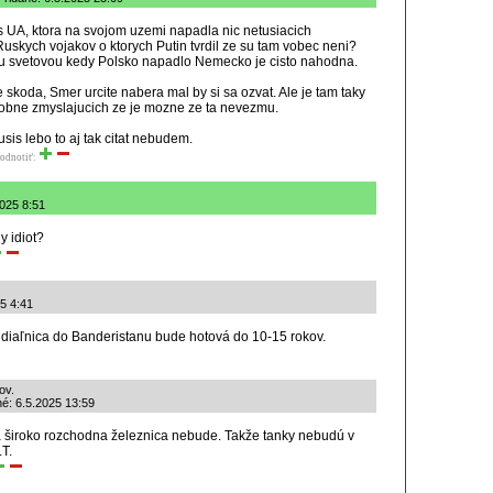
 UA, ktora na svojom uzemi napadla nic netusiacich
uskych vojakov o ktorych Putin tvrdil ze su tam vobec neni?
u svetovou kedy Polsko napadlo Nemecko je cisto nahodna.
 skoda, Smer urcite nabera mal by si sa ozvat. Ale je tam taky
dobne zmyslajucich ze je mozne ze ta nevezmu.
is lebo to aj tak citat nebudem.
odnotiť:
2025 8:51
y idiot?
25 4:41
e diaľnica do Banderistanu bude hotová do 10-15 rokov.
ov.
né: 6.5.2025 13:59
a široko rozchodna železnica nebude. Takže tanky nebudú v
.T.