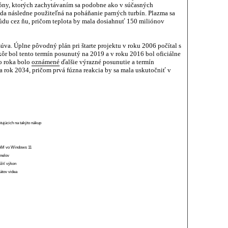
óny, ktorých zachytávaním sa podobne ako v súčasných
da následne použiteľná na poháňanie parných turbín. Plazma sa
údu cez ňu, pričom teplota by mala dosiahnuť 150 miliónov
va. Úplne pôvodný plán pri štarte projektu v roku 2006 počítal s
ôr bol tento termín posunutý na 2019 a v roku 2016 bol oficiálne
o roka bolo
oznámené
ďalšie výrazné posunutie a termín
a rok 2034, pričom prvá fúzna reakcia by sa mala uskutočniť v
stujúcich na takýto nákup
 RAM vo Windows 11
anelov
ížiť výkon
átov videa