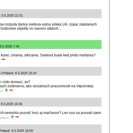
 5.5.2025 22:31
d sa rozputa dalsia svetova vojna vdaka UA, zopar zatulanych
a hodnotne objekty vo viacero statoch...
6.5.2025 7:34
z korei, cinania, africania. Svetova bude ked pridu martania?
 Pridané: 6.5.2025 10:24
n cisto domaci, ze?
nych zoldnierov, ako socialnych pracovnicok na Vajnorskej.
tiť:
 6.5.2025 16:36
 UA nemohla pozvať hoci aj marťanov? Len rusi sa pozvali sami
odnotiť:
Pridané: 6.5.2025 16:50