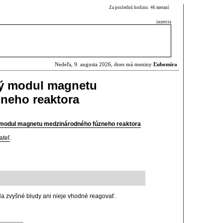
Za poslednú hodinu: 46 meraní
inzercia
Nedeľa, 9. augusta 2026, dnes má meniny
Ľubomíra
ý modul magnetu
neho reaktora
modul magnetu medzinárodného fúzneho reaktora
ateľ
.
Na zvyšné bludy ani nieje vhodné reagovať.