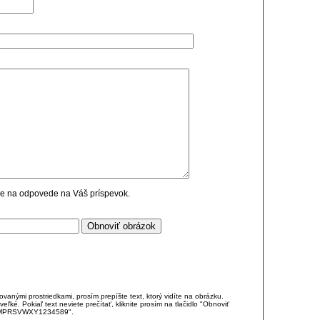
cie na odpovede na Váš príspevok.
anými prostriedkami, prosím prepíšte text, ktorý vidíte na obrázku.
é. Pokiaľ text neviete prečítať, kliknite prosím na tlačidlo "Obnoviť
DJKMPRSVWXY1234589".