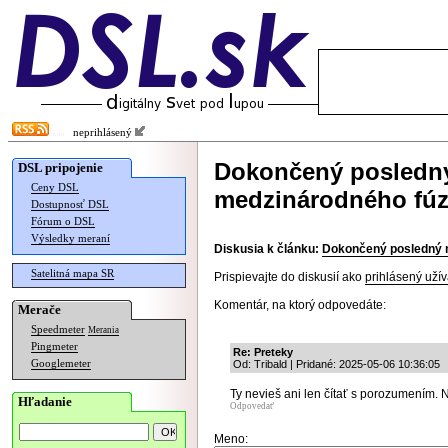
neprihlásený
Dokončený posledn
DSL pripojenie
Ceny DSL
medzinárodného fúz
Dostupnosť DSL
Fórum o DSL
Výsledky meraní
Diskusia k článku:
Dokončený posledný 
Satelitná mapa SR
Prispievajte do diskusií ako
prihlásený užív
Komentár, na ktorý odpovedáte:
Merače
Speedmeter
Merania
Pingmeter
Re: Preteky
Googlemeter
Od: Tribald | Pridané: 2025-05-06 10:36:05
Ty nevieš ani len čítať s porozumením. 
Hľadanie
Odpovedať
Meno: