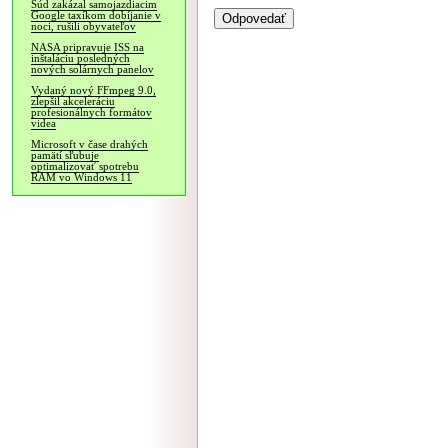
Súd zakázal samojazdiacim
Google taxíkom dobíjanie v
noci, rušili obyvateľov
NASA pripravuje ISS na
inštaláciu posledných
nových solárnych panelov
Vydaný nový FFmpeg 9.0,
zlepšil akceleráciu
profesionálnych formátov
videa
Microsoft v čase drahých
pamätí sľubuje
optimalizovať spotrebu
RAM vo Windows 11