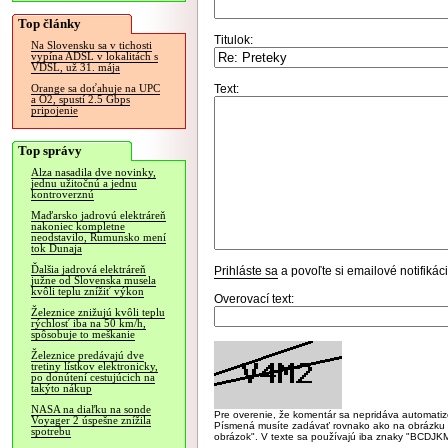
Top články
Titulok:
Na Slovensku sa v tichosti
vypína ADSL v lokalitách s
VDSL, už 31. mája
Text:
Orange sa doťahuje na UPC
a O2, spustí 2.5 Gbps
pripojenie
Top správy
Alza nasadila dve novinky,
jednu užitočnú a jednu
kontroverznú
Maďarsko jadrovú elektráreň
nakoniec kompletne
neodstavilo, Rumunsko mení
tok Dunaja
Ďalšia jadrová elektráreň
Prihláste sa
a povoľte si emailové notifiká
južne od Slovenska musela
kvôli teplu znížiť výkon
Overovací text:
Železnice znižujú kvôli teplu
rýchlosť iba na 50 km/h,
spôsobuje to meškanie
Železnice predávajú dve
tretiny lístkov elektronicky,
po donútení cestujúcich na
takýto nákup
NASA na diaľku na sonde
Pre overenie, že komentár sa nepridáva automatizov
Voyager 2 úspešne znížila
Písmená musíte zadávať rovnako ako na obrázku veľk
spotrebu
obrázok". V texte sa používajú iba znaky "BC