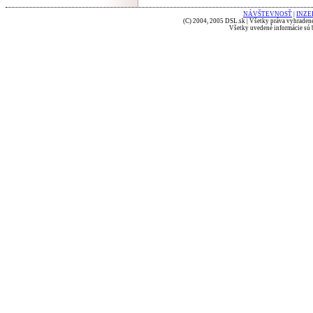
NÁVŠTEVNOSŤ
|
INZE
(C) 2004, 2005 DSL.sk | Všetky práva vyhradené
Všetky uvedené informácie sú b