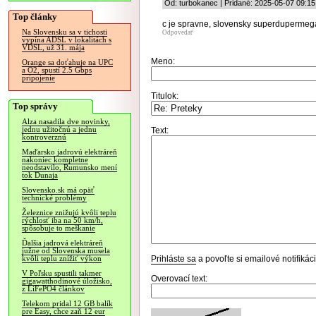
Od: turbokanec | Pridané: 2025-05-07 09:15
Top články
c je spravne, slovensky superduperme
Na Slovensku sa v tichosti
Odpovedať
vypína ADSL v lokalitách s
VDSL, už 31. mája
Meno:
Orange sa doťahuje na UPC
a O2, spustí 2.5 Gbps
pripojenie
Titulok:
Top správy
Alza nasadila dve novinky,
jednu užitočnú a jednu
Text:
kontroverznú
Maďarsko jadrovú elektráreň
nakoniec kompletne
neodstavilo, Rumunsko mení
tok Dunaja
Slovensko.sk má opäť
technické problémy
Železnice znižujú kvôli teplu
rýchlosť iba na 50 km/h,
spôsobuje to meškanie
Ďalšia jadrová elektráreň
južne od Slovenska musela
Prihláste sa
a povoľte si emailové notifiká
kvôli teplu znížiť výkon
V Poľsku spustili takmer
Overovací text:
gigawatthodinové úložisko,
z LiFePO4 článkov
Telekom pridal 12 GB balík
pre Easy, chce zaň 12 eur