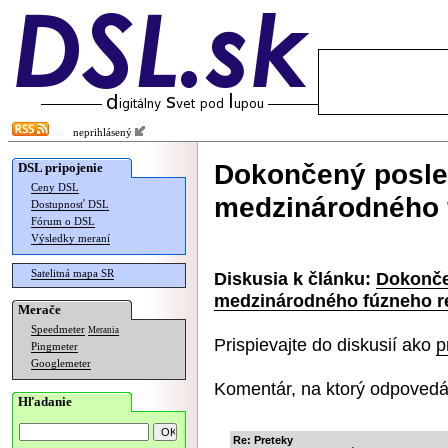
neprihlásený
Dokončený posl
DSL pripojenie
Ceny DSL
medzinárodného 
Dostupnosť DSL
Fórum o DSL
Výsledky meraní
Satelitná mapa SR
Diskusia k článku:
Dokonče
medzinárodného fúzneho r
Merače
Speedmeter
Merania
Prispievajte do diskusií ako
p
Pingmeter
Googlemeter
Komentár, na ktorý odpovedá
Hľadanie
Re: Preteky