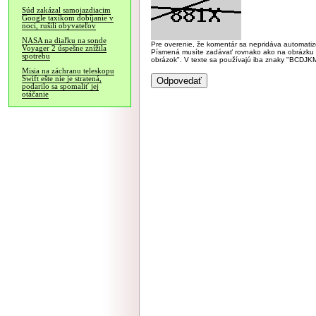
Súd zakázal samojazdiacim
Google taxíkom dobíjanie v
noci, rušili obyvateľov
NASA na diaľku na sonde
Pre overenie, že komentár sa nepridáva automatizov
Voyager 2 úspešne znížila
Písmená musíte zadávať rovnako ako na obrázku veľk
spotrebu
obrázok". V texte sa používajú iba znaky "BC
Misia na záchranu teleskopu
Swift ešte nie je stratená,
podarilo sa spomaliť jej
otáčanie