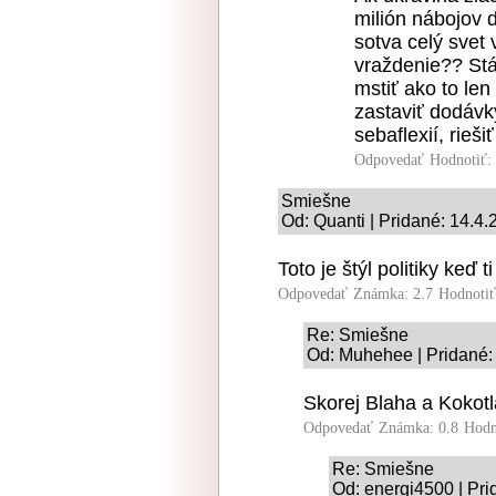
milión nábojov d
sotva celý svet 
vraždenie?? Stá
mstiť ako to len
zastaviť dodávk
sebaflexií, rieš
Odpovedať
Hodnotiť:
Smiešne
Od: Quanti | Pridané: 14.4.
Toto je štýl politiky keď
Odpovedať
Známka: 2.7
Hodnoti
Re: Smiešne
Od: Muhehee | Pridané:
Skorej Blaha a Kokotla
Odpovedať
Známka: 0.8
Hodn
Re: Smiešne
Od: energi4500 | Pri