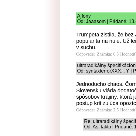
Ajfóny
Od: Jaaasom | Pridané: 13
Trumpeta zistila, že bez 
popularita na nule. Už le
v suchu.
Odpovedať
Známka: 6.5
Hodnoti
ultraradikálny špecifikácio
Od: syntaxterrorXXX, . Y | 
Jednoducho chaos. Čomu
Slovensku vláda dodatoč
spôsobov krajiny, ktorá 
postup kritizujúca opozí
Odpovedať
Známka: 2.5
Hodnoti
Re: ultraradikálny špeci
Od: Asi takto | Pridané: