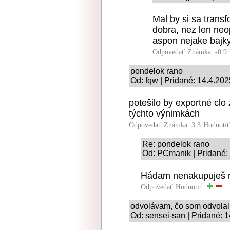
Mal by si sa trans
dobra, nez len neo
aspon nejake bajky
Odpovedať
Známka: -0.9
pondelok rano
Od: fqw | Pridané: 14.4.202
potešilo by exportné clo
týchto výnimkách
Odpovedať
Známka: 3.3
Hodnoti
Re: pondelok rano
Od: PCmanik | Pridané:
Hádam nenakupuješ n
Odpovedať
Hodnotiť:
odvolávam, čo som odvolal
Od: sensei-san | Pridané: 