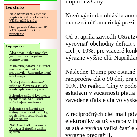
importu z Číny.
Top články
Novú výnimku ohlásila ameri
Na Slovensku sa v tichosti
vypína ADSL v lokalitách s
VDSL, už 31. mája
má oznámiť americký prezid
Orange sa doťahuje na UPC
a O2, spustí 2.5 Gbps
pripojenie
Od 5. apríla zaviedli USA tz
vyrovnať obchodný deficit s
Top správy
ciel je 10%, pre viaceré kon
Alza nasadila dve novinky,
výrazne vyššie clá. Napríkl
jednu užitočnú a jednu
kontroverznú
Maďarsko jadrovú elektráreň
nakoniec kompletne
Následne Trump pre ostatné 
neodstavilo, Rumunsko mení
tok Dunaja
recipročné clá o 90 dní, pre 
Ďalšia jadrová elektráreň
10%. Po reakcii Číny v podo
južne od Slovenska musela
kvôli teplu znížiť výkon
eskalácii v súčasnosti plati
Železnice znižujú kvôli teplu
zavedené ďalšie clá vo výšk
rýchlosť iba na 50 km/h,
spôsobuje to meškanie
Železnice predávajú dve
tretiny lístkov elektronicky,
Z recipročných ciel mali pô
po donútení cestujúcich na
takýto nákup
elektroniky sa už vyrába v i
NASA na diaľku na sonde
sa stále vyrába veľká časť e
Voyager 2 úspešne znížila
spotrebu
výrazne predražili.