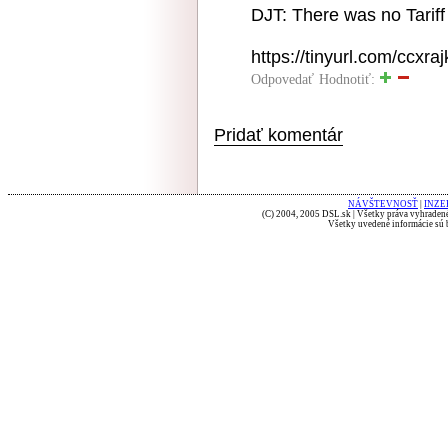
DJT: There was no Tarif
https://tinyurl.com/ccxraj
Odpovedať
Hodnotiť:
Pridať komentár
NÁVŠTEVNOSŤ
|
INZE
(C) 2004, 2005 DSL.sk | Všetky práva vyhradené
Všetky uvedené informácie sú b