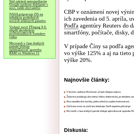
Súd zakázal samojazdiacim
Google taxíkom dobíjanie v
noci, rušili obyvateľov
CBP v oznámení novej výnimk
NASA pripravuje ISS na
ich zavedenia od 5. apríla, 
inštaláciu posledných
nových solárnych panelov
Podľa
agentúry Reuters do da
Vydaný nový FFmpeg 9.0,
zlepšil akceleráciu
smartfóny, počítače, disky, d
profesionálnych formátov
videa
Microsoft v čase drahých
V prípade Číny sa podľa age
pamätí sľubuje
optimalizovať spotrebu
vo výške 125% a aj na tieto 
RAM vo Windows 11
výške 20%.
Najnovšie články:
V štvrtom reaktore Mochoviec už beží štiepna reakcia
Železnice predávajú dve tretiny lístkov elektronicky, po donútení ce
Alza nasadila dve novinky, jednu užitočnú a jednu kontroverznú
Záchrana misie na záchranu teleskopu Swift úspešne pokračuje
Microsoft v čase drahých pamätí sľubuje optimalizovať spotrebu
Diskusia: