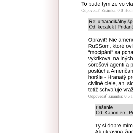
To bude tym ze vo vlad
Odpovedať
Známka: 0.0
Hodn
Re: ultraradikálny š
Od: kecalek | Pridan
Opraviť! Nie ameri
RuSSom, ktoré ovlá
"mocipáni" sa pcha
vykrikoval na iných
sorošoví agenti a p
poslúcha Američano
horšie - Hranatý p
civilné ciele, ani 
totiž schvaľuje vra
Odpovedať
Známka: 0.5
riešenie
Od: Kanonierr | P
Ty si dobre mim
Ak ukravina žia