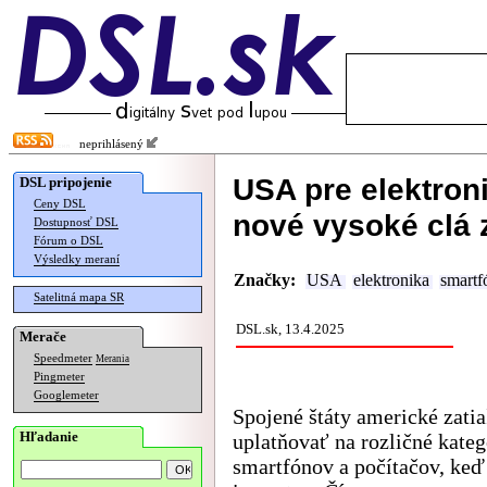
neprihlásený
USA pre elektron
DSL pripojenie
Ceny DSL
nové vysoké clá 
Dostupnosť DSL
Fórum o DSL
Výsledky meraní
Značky:
USA
elektronika
smartf
Satelitná mapa SR
DSL.sk, 13.4.2025
Merače
Speedmeter
Merania
Pingmeter
Googlemeter
Spojené štáty americké zatia
Hľadanie
uplatňovať na rozličné kateg
smartfónov a počítačov, keď 