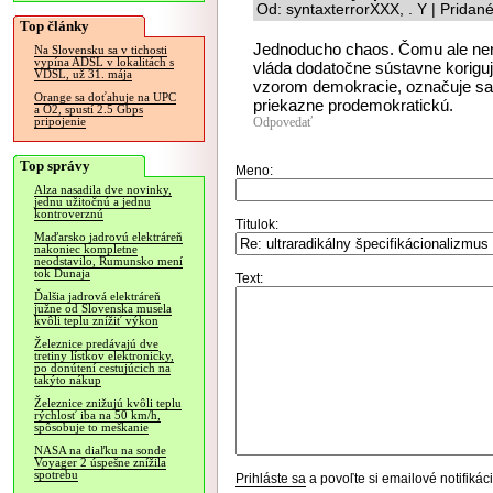
Od: syntaxterrorXXX, . Y | Pridan
Top články
Jednoducho chaos. Čomu ale ner
Na Slovensku sa v tichosti
vypína ADSL v lokalitách s
vláda dodatočne sústavne koriguj
VDSL, už 31. mája
vzorom demokracie, označuje sa t
Orange sa doťahuje na UPC
priekazne prodemokratickú.
a O2, spustí 2.5 Gbps
Odpovedať
pripojenie
Top správy
Meno:
Alza nasadila dve novinky,
jednu užitočnú a jednu
kontroverznú
Titulok:
Maďarsko jadrovú elektráreň
nakoniec kompletne
neodstavilo, Rumunsko mení
tok Dunaja
Text:
Ďalšia jadrová elektráreň
južne od Slovenska musela
kvôli teplu znížiť výkon
Železnice predávajú dve
tretiny lístkov elektronicky,
po donútení cestujúcich na
takýto nákup
Železnice znižujú kvôli teplu
rýchlosť iba na 50 km/h,
spôsobuje to meškanie
NASA na diaľku na sonde
Voyager 2 úspešne znížila
spotrebu
Prihláste sa
a povoľte si emailové notifiká