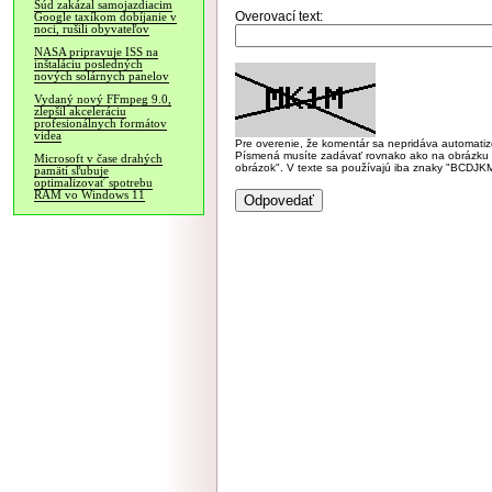
Súd zakázal samojazdiacim
Overovací text:
Google taxíkom dobíjanie v
noci, rušili obyvateľov
NASA pripravuje ISS na
inštaláciu posledných
nových solárnych panelov
Vydaný nový FFmpeg 9.0,
zlepšil akceleráciu
profesionálnych formátov
videa
Pre overenie, že komentár sa nepridáva automatizov
Písmená musíte zadávať rovnako ako na obrázku veľk
Microsoft v čase drahých
obrázok". V texte sa používajú iba znaky "BC
pamätí sľubuje
optimalizovať spotrebu
RAM vo Windows 11