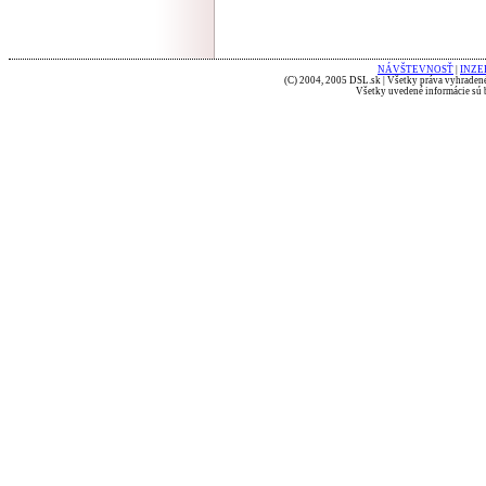
NÁVŠTEVNOSŤ
|
INZE
(C) 2004, 2005 DSL.sk | Všetky práva vyhradené
Všetky uvedené informácie sú b