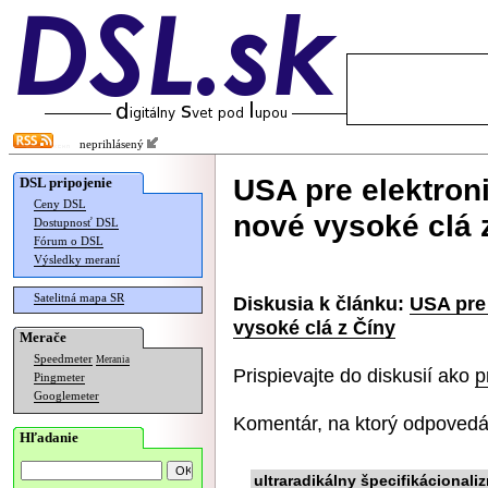
neprihlásený
USA pre elektron
DSL pripojenie
Ceny DSL
nové vysoké clá 
Dostupnosť DSL
Fórum o DSL
Výsledky meraní
Satelitná mapa SR
Diskusia k článku:
USA pre 
vysoké clá z Číny
Merače
Speedmeter
Merania
Prispievajte do diskusií ako
p
Pingmeter
Googlemeter
Komentár, na ktorý odpovedá
Hľadanie
ultraradikálny špecifikácionali