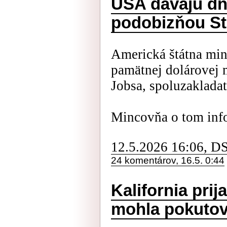
USA dávajú dn
podobizňou St
Americká štátna min
pamätnej dolárovej 
Jobsa, spoluzaklada
Mincovňa o tom inf
12.5.2026 16:06, D
24 komentárov, 16.5. 0:44
Kalifornia prij
mohla pokutov