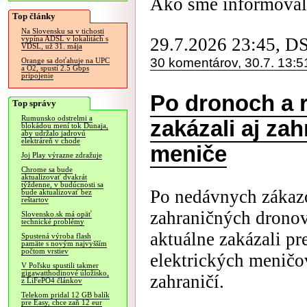
Ako sme informovali
Top články
Na Slovensku sa v tichosti
29.7.2026 23:45, D
vypína ADSL v lokalitách s
VDSL, už 31. mája
30 komentárov, 30.7. 13:5
Orange sa doťahuje na UPC
a O2, spustí 2.5 Gbps
pripojenie
Po dronoch a 
Top správy
Rumunsko odstrelmi a
zakázali aj za
blokádou mení tok Dunaja,
aby udržalo jadrovú
elektráreň v chode
meniče
Joj Play výrazne zdražuje
Chrome sa bude
aktualizovať dvakrát
týždenne, v budúcnosti sa
Po nedávnych zákaz
bude aktualizovať bez
reštartov
zahraničných drono
Slovensko.sk má opäť
technické problémy
aktuálne zakázali p
Spustená výroba flash
pamäte s novým najvyšším
počtom vrstiev
elektrických meničo
V Poľsku spustili takmer
gigawatthodinové úložisko,
zahraničí.
z LiFePO4 článkov
Telekom pridal 12 GB balík
pre Easy, chce zaň 12 eur