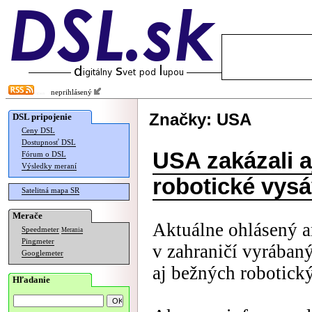
neprihlásený
Značky: USA
DSL pripojenie
Ceny DSL
Dostupnosť DSL
USA zakázali a
Fórum o DSL
Výsledky meraní
robotické vys
Satelitná mapa SR
Merače
Aktuálne ohlásený a
Speedmeter
Merania
Pingmeter
v zahraničí vyrában
Googlemeter
aj bežných robotick
Hľadanie