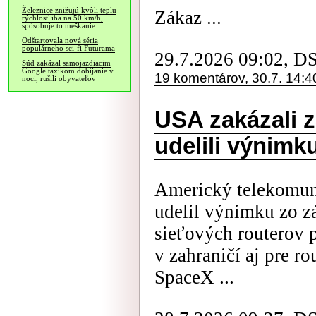
Železnice znižujú kvôli teplu
Zákaz ...
rýchlosť iba na 50 km/h,
spôsobuje to meškanie
Odštartovala nová séria
populárneho sci-fi Futurama
29.7.2026 09:02, D
Súd zakázal samojazdiacim
Google taxíkom dobíjanie v
19 komentárov, 30.7. 14:4
noci, rušili obyvateľov
USA zakázali z
udelili výnimk
Americký telekomun
udelil výnimku zo z
sieťových routerov 
v zahraničí aj pre 
SpaceX ...