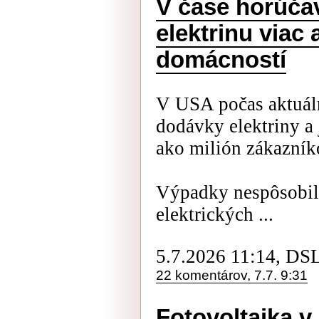
V čase horúča
elektrinu viac 
domácností
V USA počas aktuáln
dodávky elektriny a 
ako milión zákazník
Výpadky nespôsobili
elektrických ...
5.7.2026 11:14, DS
22 komentárov, 7.7. 9:31
Fotovoltaika v