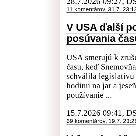
28.7.2026 09:27, D
11 komentárov, 31.7. 23:1
V USA ďalší p
posúvania času
USA smerujú k zruš
času, keď Snemovňa 
schválila legislatív
hodinu na jar a jese
používanie ...
15.7.2026 09:41, D
69 komentárov, 19.7. 23:2