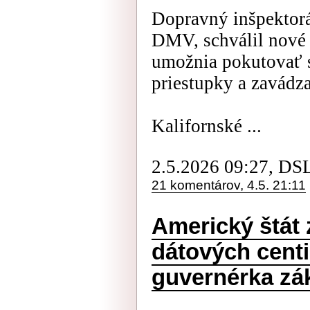
Dopravný inšpektorá
DMV, schválil nové p
umožnia pokutovať 
priestupky a zavádza
Kalifornské ...
2.5.2026 09:27, DS
21 komentárov, 4.5. 21:11
Americký štát 
dátových centi
guvernérka zá