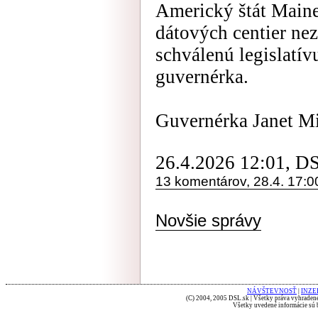
Americký štát Maine
dátových centier ne
schválenú legislatív
guvernérka.
Guvernérka Janet Mil
26.4.2026 12:01, D
13 komentárov, 28.4. 17:0
Novšie správy
NÁVŠTEVNOSŤ
|
INZE
(C) 2004, 2005 DSL.sk | Všetky práva vyhradené
Všetky uvedené informácie sú b