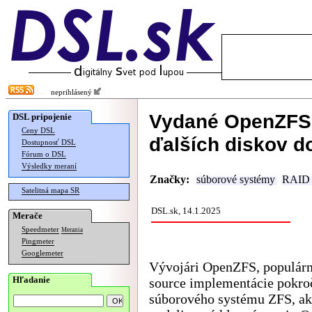
neprihlásený
Vydané OpenZFS 
DSL pripojenie
Ceny DSL
ďalších diskov d
Dostupnosť DSL
Fórum o DSL
Výsledky meraní
Značky:
súborové systémy
RAID
Satelitná mapa SR
DSL.sk, 14.1.2025
Merače
Speedmeter
Merania
Pingmeter
Googlemeter
Vývojári OpenZFS, populárn
Hľadanie
source implementácie pokro
súborového systému ZFS, ak