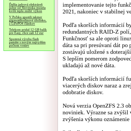
implementovanie tejto funkč
Ďalšia jadrová elektráreň
južne od Slovenska musela
2021, nakoniec v stabilnej ve
kvôli teplu znížiť výkon
V Poľsku spustili takmer
gigawatthodinové úložisko,
Podľa skorších informácií b
z LiFePO4 článkov
Telekom pridal 12 GB balík
redundantných RAID-Z polí
pre Easy, chce zaň 12 eur
Funkčnosť sa ale oproti lin
Spustená výroba flash
pamäte s novým najvyšším
dáta sa pri presúvaní dát po 
počtom vrstiev
zostávajú uložené s doteraj
S lepším pomerom zodpoveda
ukladajú až nové dáta.
Podľa skorších informácií 
viacerých diskov naraz a z
odobratie diskov.
Nová verzia OpenZFS 2.3 ob
noviniek. Výrazne sa zvýšil
zvýšenia výkonu oznámenie 