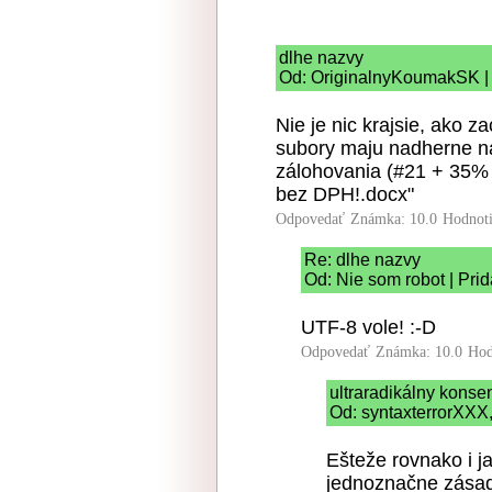
dlhe nazvy
Od: OriginalnyKoumakSK | 
Nie je nic krajsie, ako z
subory maju nadherne na
zálohovania (#21 + 35%
bez DPH!.docx"
Odpovedať
Známka: 10.0
Hodnot
Re: dlhe nazvy
Od: Nie som robot | Pri
UTF-8 vole! :-D
Odpovedať
Známka: 10.0
Hod
ultraradikálny kons
Od: syntaxterrorXXX,
Ešteže rovnako i j
jednoznačne zásad