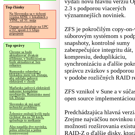
vydali novú hlavnú verziu 
Top články
2.3 s podporou viacerých
významnejších noviniek.
Na Slovensku sa v tichosti
vypína ADSL v lokalitách s
VDSL, už 31. mája
Orange sa doťahuje na UPC
ZFS je pokročilým copy-on-
a O2, spustí 2.5 Gbps
pripojenie
súborovým systémom s podp
snapshoty, kontrolné sumy
Top správy
zabezpečujúce integritu dát,
Chrome sa bude
kompresiu, deduplikáciu,
aktualizovať dvakrát
týždenne, v budúcnosti sa
bude aktualizovať bez
synchronizáciu a ďalšie pokr
reštartov
správcu zväzkov s podporou 
Rumunsko odstrelmi a
blokádou mení tok Dunaja,
v podobe rozličných RAID r
aby udržalo jadrovú
elektráreň v chode
Maďarsko jadrovú elektráreň
ZFS vznikol v Sune a v súča
nakoniec kompletne
neodstavilo, Rumunsko mení
open source implementáciou
tok Dunaja
Slovensko.sk má opäť
technické problémy
Predchádzajúca hlavná verzi
Železnice znižujú kvôli teplu
rýchlosť iba na 50 km/h,
Zrejme najväčšou novinkou n
spôsobuje to meškanie
možnosti rozširovania exist
Alza nasadila dve novinky,
jednu užitočnú a jednu
RAID-Z o ďalšie disky, ktor
kontroverznú