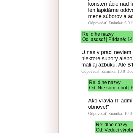
konsternácie nad f
len lapidárne odôv
mene súborov a ad
Odpovedať
Známka: 6.0
Re: dlhe nazvy
Od: asdsdf | Pridané: 1
U nas v praci neviem 
niektore subory aleb
mali aj azbuku. Ale 
Odpovedať
Známka: 10.0
Hod
Re: dlhe nazvy
Od: Nie som robot | 
Ako vravia IT admin
obnove!"
Odpovedať
Známka: 10.0
Re: dlhe nazvy
Od: Vedúci výrob