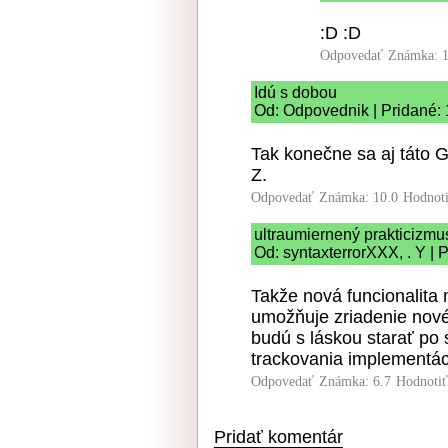
:D :D
Odpovedať
Známka: 1
Idú s dobou
Od: Odpovednik | Pridané:
Tak konečne sa aj táto 
Z.
Odpovedať
Známka: 10.0
Hodnot
ultraumiernený prakticizmu
Od: syntaxterrorXXX, . Y | 
Takže nová funcionalit
umožňuje zriadenie novéh
budú s láskou starať po 
trackovania implementác
Odpovedať
Známka: 6.7
Hodnoti
Pridať komentár