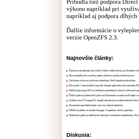
Pribudla tiež podpora Direc
výkonu napríklad pri využí
napríklad aj podpora dlhých
Ďalšie informácie o vylepše
verzie OpenZFS 2.3.
Najnovšie články:
Železnice predávajú dve tretiny lístkov elektronicky, po donútení ce
Alza nasadila dve novinky, jednu užitočnú a jednu kontroverznú
Záchrana misie na záchranu teleskopu Swift úspešne pokračuje
Microsoft v čase drahých pamätí sľubuje optimalizovať spotrebu
NASA pripravuje ISS na inštaláciu posledných nových solárnych p
Ďalšia jadrová elektráreň južne od Slovenska musela kvôli teplu zn
Vydaný nový FFmpeg 9.0, zlepšil akceleráciu profesionálnych form
Slovenská sporiteľňa bude mať cez víkend odstávku
NASA na diaľku na sonde Voyager 2 úspešne znížila spotrebu
Maďarsko jadrovú elektráreň nakoniec kompletne neodstavilo, Ru
Diskusia: