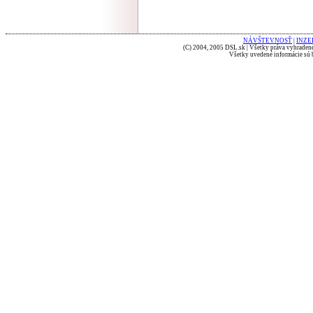
NÁVŠTEVNOSŤ
|
INZE
(C) 2004, 2005 DSL.sk | Všetky práva vyhradené
Všetky uvedené informácie sú b