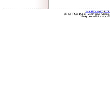
NÁVŠTEVNOSŤ
|
INZE
(C) 2004, 2005 DSL.sk | Všetky práva vyhradené
Všetky uvedené informácie sú b