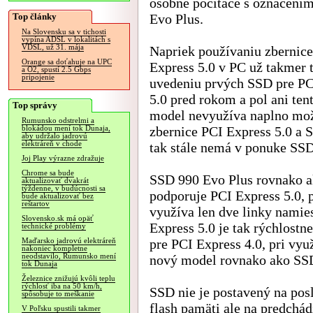
osobné počítače s označení
Top články
Evo Plus.
Na Slovensku sa v tichosti
vypína ADSL v lokalitách s
VDSL, už 31. mája
Napriek používaniu zbernic
Orange sa doťahuje na UPC
Express 5.0 v PC už takmer t
a O2, spustí 2.5 Gbps
pripojenie
uvedeniu prvých SSD pre PC
5.0 pred rokom a pol ani ten
Top správy
model nevyužíva naplno mož
Rumunsko odstrelmi a
zbernice PCI Express 5.0 a
blokádou mení tok Dunaja,
aby udržalo jadrovú
elektráreň v chode
tak stále nemá v ponuke SSD
Joj Play výrazne zdražuje
Chrome sa bude
SSD 990 Evo Plus rovnako a
aktualizovať dvakrát
týždenne, v budúcnosti sa
podporuje PCI Express 5.0, pr
bude aktualizovať bez
reštartov
využíva len dve linky namie
Slovensko.sk má opäť
Express 5.0 je tak rýchlost
technické problémy
pre PCI Express 4.0, pri vyu
Maďarsko jadrovú elektráreň
nakoniec kompletne
neodstavilo, Rumunsko mení
nový model rovnako ako SSD 
tok Dunaja
Železnice znižujú kvôli teplu
rýchlosť iba na 50 km/h,
SSD nie je postavený na po
spôsobuje to meškanie
flash pamäti ale na predchád
V Poľsku spustili takmer