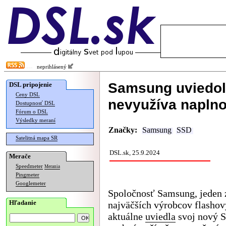
neprihlásený
Samsung uviedol 
DSL pripojenie
Ceny DSL
nevyužíva naplno
Dostupnosť DSL
Fórum o DSL
Výsledky meraní
Značky:
Samsung
SSD
Satelitná mapa SR
DSL.sk, 25.9.2024
Merače
Speedmeter
Merania
Pingmeter
Googlemeter
Spoločnosť Samsung, jeden 
Hľadanie
najväčších výrobcov flasho
aktuálne
uviedla
svoj nový 