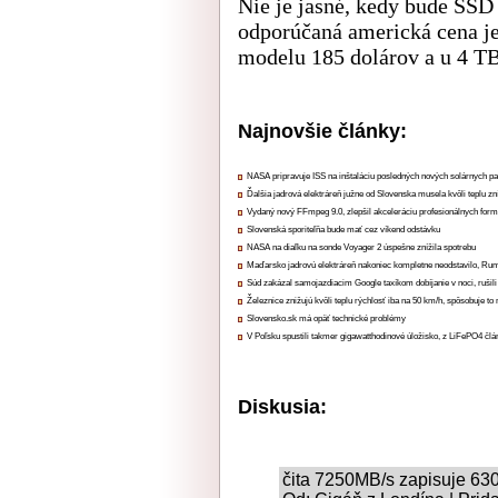
Nie je jasné, kedy bude SSD 
odporúčaná americká cena je
modelu 185 dolárov a u 4 T
Najnovšie články:
NASA pripravuje ISS na inštaláciu posledných nových solárnych p
Ďalšia jadrová elektráreň južne od Slovenska musela kvôli teplu zn
Vydaný nový FFmpeg 9.0, zlepšil akceleráciu profesionálnych form
Slovenská sporiteľňa bude mať cez víkend odstávku
NASA na diaľku na sonde Voyager 2 úspešne znížila spotrebu
Maďarsko jadrovú elektráreň nakoniec kompletne neodstavilo, Ru
Súd zakázal samojazdiacim Google taxíkom dobíjanie v noci, rušili
Železnice znižujú kvôli teplu rýchlosť iba na 50 km/h, spôsobuje t
Slovensko.sk má opäť technické problémy
V Poľsku spustili takmer gigawatthodinové úložisko, z LiFePO4 čl
Diskusia:
čita 7250MB/s zapisuje 63