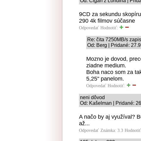
Od: Cigáň z Londína | Prid
9CD za sekundu skopíru
290 4k filmov súčasne
Odpovedať
Hodnotiť:
Re: čita 7250MB/s zapi
Od: Berg | Pridané: 27.
Mozno je dovod, pre
ziadne medium.
Boha naco som za taku
5,25" panelom.
Odpovedať
Hodnotiť:
neni dôvod
Od: Kašelman | Pridané: 26
A načo by aj využíval? B
až...
Odpovedať
Známka: 3.3
Hodnoti