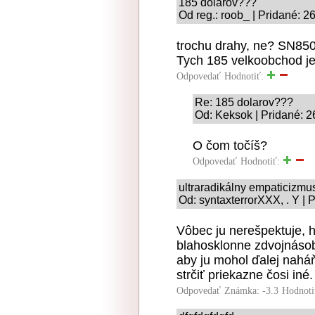
185 dolarov???
Od reg.: roob_ | Pridané: 2
trochu drahy, ne? SN850
Tych 185 velkoobchod j
Odpovedať
Hodnotiť:
Re: 185 dolarov???
Od: Keksok | Pridané: 2
O čom točíš?
Odpovedať
Hodnotiť:
ultraradikálny empaticizmu
Od: syntaxterrorXXX, . Y | 
Vôbec ju nerešpektuje, h
blahosklonne zdvojnásobi
aby ju mohol ďalej naháň
strčiť priekazne čosi iné.
Odpovedať
Známka: -3.3
Hodnoti