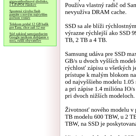
gigawatthodinové úložisko,
Používa vlastný radič od S
z LiFePO4 článkov
nevyužíva DRAM cache.
Spustená výroba flash
pamäte s novým najvyšším
počtom vrstiev
Telekom pridal 12 GB balík
SSD sa ale blíži rýchlostným
pre Easy, chce zaň 12 eur
výrazne rýchlejší ako SSD 9
Súd zakázal samojazdiacim
Google taxíkom dobíjanie v
TB, 2 TB a 4 TB.
noci, rušili obyvateľov
Samsung udáva pre SSD maxi
GB/s u dvoch vyšších modelo
rýchlosť zápisu u všetkých 
prístupe k malým blokom na 
od najvyššieho modelu 1.05 m
a pri zápise 1.4 milióna IO/
pri dvoch nižších modeloch.
Životnosť nového modelu v p
TB modelu 600 TBW, u 2 T
TBW, na SSD je poskytovaná