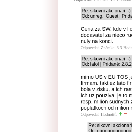
Re: sikovni akcionari :-)
Od: unreg.: Guest | Prid
Cena za SW, kde v li
dodavatel za nieco r
nuly na konci.
Odpovedať
Známka: 3.3
Hodn
Re: sikovni akcionari :-)
Od: lalol | Pridané: 2.8
mimo US v EU TOS je 
firmam. taktiez tato f
bola v zisku, a ich r
ich uz pouziva. je to
resp. milion sudnych 
poplatkoch od milion 
Odpovedať
Hodnotiť:
Re: sikovni akcionari 
Od: ggggggggggggg |