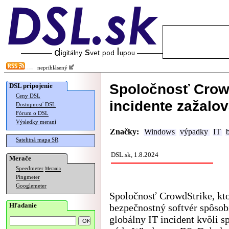
neprihlásený
Spoločnosť Crow
DSL pripojenie
Ceny DSL
incidente zažalov
Dostupnosť DSL
Fórum o DSL
Výsledky meraní
Značky:
Windows
výpadky
IT
Satelitná mapa SR
DSL.sk, 1.8.2024
Merače
Speedmeter
Merania
Pingmeter
Googlemeter
Spoločnosť CrowdStrike, kto
Hľadanie
bezpečnostný softvér spôsob
globálny IT incident kvôli s