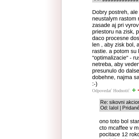
Dobry postreh, ale 
neustalym rastom r
zasade aj pri vyr
priestoru na zisk, 
daco procesne dosol
len , aby zisk bol,
rastie. a potom su
"optimalizacie" - 
netreba, aby vede
presunulo do dalse
dobehne, najma sa s
:-)
Odpovedať
Hodnotiť:
Re: sikovni akcion
Od: lalol | Pridan
ono toto bol sta
cto mcaffee v m
pocitace 12 rok