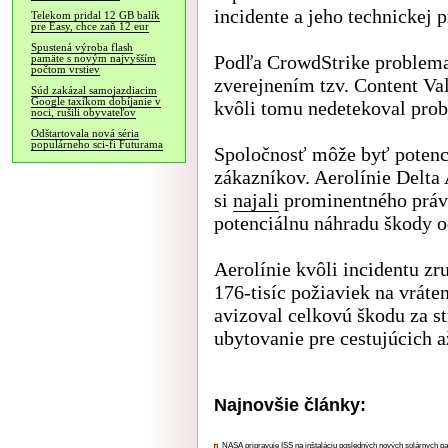
incidente a jeho technickej 
Telekom pridal 12 GB balík
pre Easy, chce zaň 12 eur
Spustená výroba flash
Podľa CrowdStrike problemat
pamäte s novým najvyšším
počtom vrstiev
zverejnením tzv. Content Val
Súd zakázal samojazdiacim
Google taxíkom dobíjanie v
kvôli tomu nedetekoval prob
noci, rušili obyvateľov
Odštartovala nová séria
populárneho sci-fi Futurama
Spoločnosť môže byť potenci
zákazníkov. Aerolínie Delta A
si
najali
prominentného práv
potenciálnu náhradu škody o
Aerolínie kvôli incidentu zru
176-tisíc požiaviek na vráte
avizoval celkovú škodu za s
ubytovanie pre cestujúcich 
Najnovšie články:
NASA pripravuje ISS na inštaláciu posledných nových solárnych p