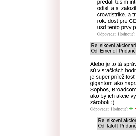
predali tusim in
odisli a si zaloz
crowdstrike. a t
rok. dost pre 
usd tento prvy p
Odpovedať
Hodnotiť:
Re: sikovni akcionari 
Od: Emeric | Pridané
Alebo je to tá sprá
sú v sračkách hodn
je super príležito
gigantom ako napr.
Sophos, Broadcom, 
ako by ich akcie vy
zárobok :)
Odpovedať
Hodnotiť:
Re: sikovni akcion
Od: lalol | Pridan