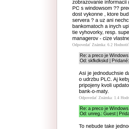
zobrazovanie informacii 
PC s windowsom ?? preco
dost vykonne , ktore bu
servera ? a uz ani nechc
bankomatoch a inych upl
tie vyhovorky, resp. su
managerov - cize vlastne
Odpovedať
Známka: 6.2
Hodnoti
Re: a preco je Windows 
Od: skfkdkskd | Pridané
Asi je jednoduchsie d
o udrzbu PLC. Aj keby
pripojeny kvoli upda
bank-o-maty.
Odpovedať
Známka: 1.4
Hodn
Re: a preco je Windows 
Od: unreg.: Guest | Prid
To nebude take jedno