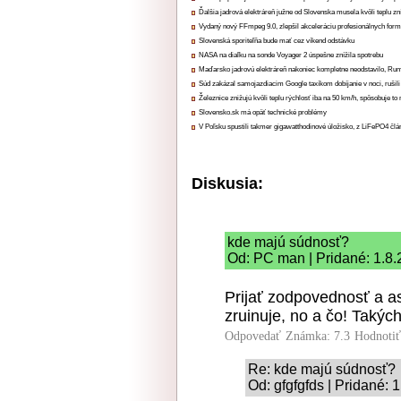
Ďalšia jadrová elektráreň južne od Slovenska musela kvôli teplu zn
Vydaný nový FFmpeg 9.0, zlepšil akceleráciu profesionálnych form
Slovenská sporiteľňa bude mať cez víkend odstávku
NASA na diaľku na sonde Voyager 2 úspešne znížila spotrebu
Maďarsko jadrovú elektráreň nakoniec kompletne neodstavilo, Ru
Súd zakázal samojazdiacim Google taxíkom dobíjanie v noci, rušili
Železnice znižujú kvôli teplu rýchlosť iba na 50 km/h, spôsobuje t
Slovensko.sk má opäť technické problémy
V Poľsku spustili takmer gigawatthodinové úložisko, z LiFePO4 čl
Diskusia:
kde majú súdnosť?
Od: PC man | Pridané: 1.8.
Prijať zodpovednosť a as
zruinuje, no a čo! Takých
Odpovedať
Známka: 7.3
Hodnoti
Re: kde majú súdnosť?
Od: gfgfgfds | Pridané: 