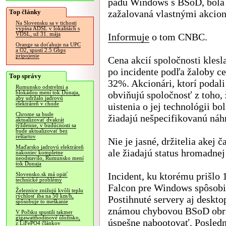
pádu Windows s BSoD, bola
Top články
zažalovaná vlastnými akcio
Na Slovensku sa v tichosti
vypína ADSL v lokalitách s
VDSL, už 31. mája
Informuje
o tom CNBC.
Orange sa doťahuje na UPC
a O2, spustí 2.5 Gbps
pripojenie
Cena akcií spoločnosti klesl
po incidente podľa žaloby c
Top správy
32%. Akcionári, ktorí podali
Rumunsko odstrelmi a
obviňujú spoločnosť z toho, 
blokádou mení tok Dunaja,
aby udržalo jadrovú
elektráreň v chode
uistenia o jej technológii b
Chrome sa bude
žiadajú nešpecifikovanú náh
aktualizovať dvakrát
týždenne, v budúcnosti sa
bude aktualizovať bez
reštartov
Nie je jasné, držitelia akej 
Maďarsko jadrovú elektráreň
ale žiadajú status hromadnej
nakoniec kompletne
neodstavilo, Rumunsko mení
tok Dunaja
Incident, ku ktorému prišlo 
Slovensko.sk má opäť
technické problémy
Falcon pre Windows spôsobila
Železnice znižujú kvôli teplu
rýchlosť iba na 50 km/h,
Postihnuté servery aj deskto
spôsobuje to meškanie
známou chybovou BSoD obra
V Poľsku spustili takmer
gigawatthodinové úložisko,
úspešne nabootovať. Posledné
z LiFePO4 článkov