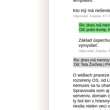
templates.
Kto iný má riešenie
Odpovedať
Známka: 8.5
Re: dnes má men
Od: putin-trump, h
Základ úspechu,
vymyslieť.
Odpovedať
Známka: 6
Re: dnes má meniny
Od: Teta Žoržeta | P
O widlach praveze
rozsireny OS, od L
nemusis sa tu oha
Spravovala som aj 
serverov, domain c
ty bol len v hriesn
riesila nielen vec