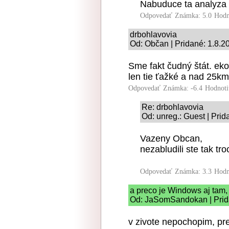
Nabuduce ta analyza r
Odpovedať
Známka: 5.0
Hodn
drbohlavovia
Od: Občan | Pridané: 1.8.2
Sme fakt čudný štát. ek
len tie ťažké a nad 25k
Odpovedať
Známka: -6.4
Hodnoti
Re: drbohlavovia
Od: unreg.: Guest | Prid
Vazeny Obcan,
nezabludili ste tak tr
Odpovedať
Známka: 3.3
Hodn
a preco je Windows aj tam,
Od: JaSomSandokan | Prida
v zivote nepochopim, pre