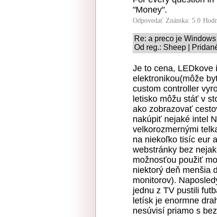
"Money".
Odpovedať
Známka: 5.0
Hodn
Re: a preco je Windows 
Od reg.: Sheep | Pridan
Je to cena, LEDkove i
elektronikou(môže byť
custom controller vyr
letisko môžu stáť v s
ako zobrazovať cestov
nakúpiť nejaké intel 
velkorozmernými telk
na niekoľko tisíc eur 
webstránky bez nejak
možnosťou použiť mon
niektorý deň menšia d
monitorov). Naposled
jednu z TV pustili fut
letísk je enormne dra
nesúvisí priamo s bez