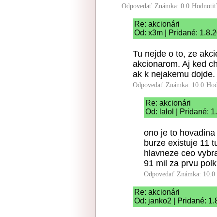
Odpovedať
Známka: 0.0
Hodnoti
Re: akcionári
Od: x3m | Pridané: 1.8.
Tu nejde o to, ze akci
akcionarom. Aj ked ch
ak k nejakemu dojde.
Odpovedať
Známka: 10.0
Hod
Re: akcionári
Od: lalol | Pridané: 
ono je to hovadina 
burze existuje 11 
hlavneze ceo vybra
91 mil za prvu polk
Odpovedať
Známka: 10.0
Re: akcionári
Od: janko2 | Pridané: 1