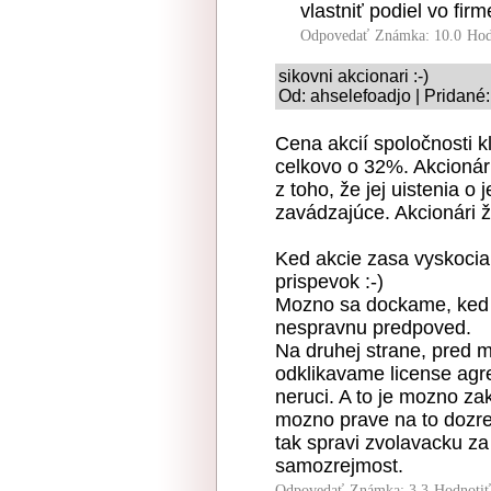
vlastniť podiel vo fi
Odpovedať
Známka: 10.0
Hod
sikovni akcionari :-)
Od: ahselefoadjo | Pridané
Cena akcií spoločnosti k
celkovo o 32%. Akcionári
z toho, že jej uistenia o 
zavádzajúce. Akcionári 
Ked akcie zasa vyskocia
prispevok :-)
Mozno sa dockame, ked 
nespravnu predpoved.
Na druhej strane, pred 
odklikavame license agre
neruci. A to je mozno za
mozno prave na to dozrel
tak spravi zvolavacku za
samozrejmost.
Odpovedať
Známka: 3.3
Hodnoti