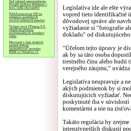
Súd zakázal samojazdiacim
Google taxíkom dobíjanie v
Legislatíva ide ale ešte vý
noci, rušili obyvateľov
vopred tieto identifikačné 
NASA pripravuje ISS na
inštaláciu posledných
dôvodovej správe ale navrh
nových solárnych panelov
vyžiadanie si "fotografie a
Vydaný nový FFmpeg 9.0,
zlepšil akceleráciu
profesionálnych formátov
dokladu" od diskutujúceho
videa
Microsoft v čase drahých
pamätí sľubuje
"Účelom tejto úpravy je di
optimalizovať spotrebu
RAM vo Windows 11
ak by sa táto osoba dopust
trestného činu alebo budú 
verejného záujmu," uvádza
Legislatíva neupravuje a n
akých podmienok by si moho
diskutujúcich vyžiadať. Ne
poskytnuté iba v súvislost
komentármi a nie na zisťov
Takáto regulácia by zrejme
intenzívnejších diskusií p