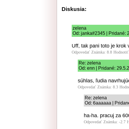
Diskusia:
zelena
Od: janka#2345 | Pridané: 
Uff, tak pani toto je krok
Odpovedať
Známka: 8.8
Hodnotiť
Re: zelena
Od: enn | Pridané: 29.5.
súhlas, ľudia navrhujú
Odpovedať
Známka: 8.3
Hodn
Re: zelena
Od: 6aaaaaa | Pridan
ha-ha. pracuj za 600
Odpovedať
Známka: -2.7
H