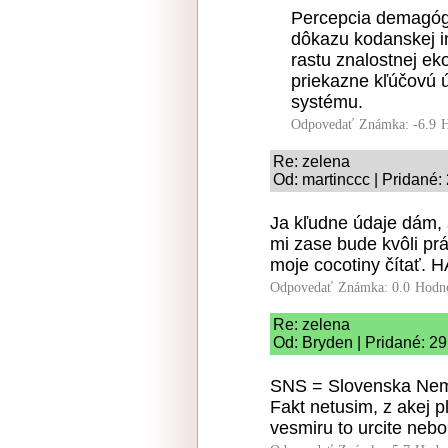
Percepcia demagógi
dôkazu kodanskej i
rastu znalostnej ek
priekazne kľúčovú 
systému.
Odpovedať
Známka: -6.9
H
Re: zelena
Od: martinccc | Pridané:
Ja kľudne údaje dám, s
mi zase bude kvôli prá
moje cocotiny čítať.
Odpovedať
Známka: 0.0
Hodn
Re: zelena
Od: Bryden | Pridané: 2
SNS = Slovenska Nem
Fakt netusim, z akej pl
vesmiru to urcite nebol