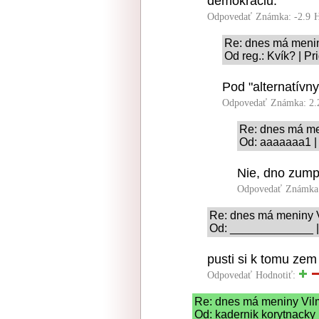
demokraciu.
Odpovedať
Známka: -2.9
H
Re: dnes má meni
Od reg.: Kvík? | P
Pod "alternatív
Odpovedať
Známka: 2.
Re: dnes má me
Od: aaaaaaa1 |
Nie, dno zump
Odpovedať
Známka:
Re: dnes má meniny 
Od: _____________ | 
pusti si k tomu zem 
Odpovedať
Hodnotiť:
Re: dnes má meniny Vi
Od: kadernik korytnacky 