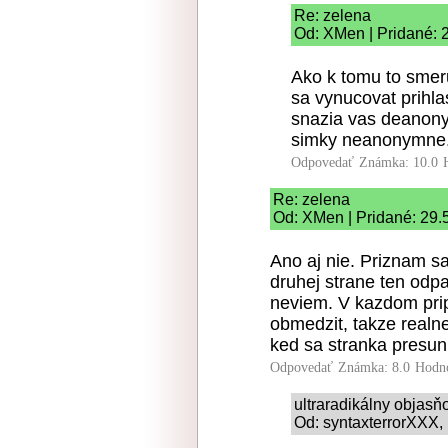
Re: zelena
Od: XMen | Pridané: 
Ako k tomu to smer
sa vynucovat prihl
snazia vas deanonym
simky neanonymne.
Odpovedať
Známka: 10.0
Re: zelena
Od: XMen | Pridané: 29.
Ano aj nie. Priznam s
druhej strane ten odpa
neviem. V kazdom pri
obmedzit, takze realne
ked sa stranka presuni
Odpovedať
Známka: 8.0
Hodn
ultraradikálny objas
Od: syntaxterrorXXX, 