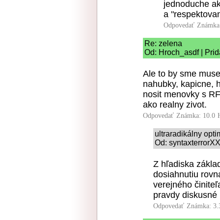
jednoduche ako
a "respektovan
Odpovedať
Známka:
Re: zelena
Od: Hroch_asdf | Pri
Ale to by sme musel
nahubky, kapicne, h
nosit menovky s RFI
ako realny zivot.
Odpovedať
Známka: 10.0
ultraradikálny opt
Od: syntaxterrorXX
Z hľadiska zákla
dosiahnutiu rovna
verejného činiteľ
pravdy diskusné 
Odpovedať
Známka: 3.