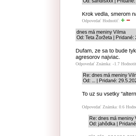
Od: sandisxxx | Pridané:
Krok vedla, smerom n
Odpovedať
Hodnotiť:
dnes má meniny Vilma
Od: Teta Žoržeta | Pridané:
Dufam, ze sa to bude tyk
agresorov najviac.
Odpovedať
Známka: -1.7
Hodnoti
Re: dnes má meniny Vi
Od: ... | Pridané: 29.5.2
To uz su vsetky "alter
Odpovedať
Známka: 0.6
Hodn
Re: dnes má meniny 
Od: jahôdka | Pridané