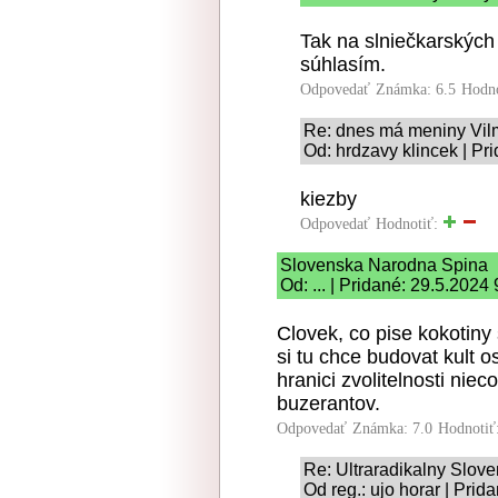
Tak na slniečkarských
súhlasím.
Odpovedať
Známka: 6.5
Hodn
Re: dnes má meniny Vi
Od: hrdzavy klincek | Pr
kiezby
Odpovedať
Hodnotiť:
Slovenska Narodna Spina
Od: ... | Pridané: 29.5.2024 
Clovek, co pise kokotiny 
si tu chce budovat kult 
hranici zvolitelnosti niec
buzerantov.
Odpovedať
Známka: 7.0
Hodnotiť
Re: Ultraradikalny Slo
Od reg.: ujo horar | Prid