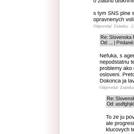
o ziadnu diskrimi
s tym SNS plne s
opravnenych volic
Odpovedať
Známka: -2
Re: Slovenska 
Od: ... | Pridan
Nefuka, s age
nepodstatnu t
problemy ako r
osloveni. Pret
Dokonca ja lav
Odpovedať
Známka:
Re: Slovens
Od: asdfghjk
To ze ju po
ale progres
klucovych t