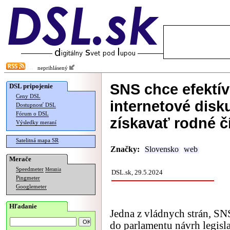
neprihlásený
SNS chce efektív
DSL pripojenie
Ceny DSL
internetové disk
Dostupnosť DSL
Fórum o DSL
získavať rodné č
Výsledky meraní
Satelitná mapa SR
Značky:
Slovensko
web
Merače
Speedmeter
Merania
DSL.sk, 29.5.2024
Pingmeter
Googlemeter
Hľadanie
Jedna z vládnych strán, SN
do parlamentu návrh legisla