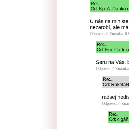
Re:...
Od: Kp. A. Danko n
U nás na ministe
nezarobí, ale má
Odpovedať
Známka: 8.
Re:...
Od: Eric Cartma
Seru na Vás, 
Odpovedať
Známka:
Re:...
Od: RaketaN
radsej nedi
Odpovedať
Znám
Re:...
Od: cigáň