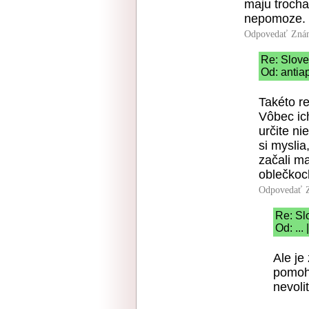
maju trocha
nepomoze.
Odpovedať
Znám
Re: Slov
Od: antia
Takéto re
Vôbec ich
určite ni
si mysli
začali m
oblečkoch
Odpovedať
Re: Sl
Od: ...
Ale je
pomohl
nevoli