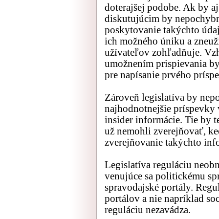
doterajšej podobe. Ak by aj
diskutujúcim by nepochybn
poskytovanie takýchto údajo
ich možného úniku a zneužit
užívateľov zohľadňuje. Vz
umožnením prispievania by 
pre napísanie prvého prísp
Zároveň legislatíva by nep
najhodnotnejšie príspevky v
insider informácie. Tie by 
už nemohli zverejňovať, k
zverejňovanie takýchto inf
Legislatíva reguláciu neob
venujúce sa politickému sp
spravodajské portály. Regu
portálov a nie napríklad soc
reguláciu nezavádza.