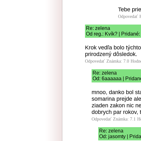
Tebe pri
Odpovedať
Re: zelena
Od reg.: Kvík? | Pridané
Krok vedľa bolo týchto
prirodzený dôsledok.
Odpovedať
Známka: 7.0
Hodn
Re: zelena
Od: 6aaaaaa | Pridan
mnoo, danko bol sta
somarina prejde ale
ziaden zakon nic ne
dobrych par rokov, 
Odpovedať
Známka: 7.1
H
Re: zelena
Od: jasomty | Prid