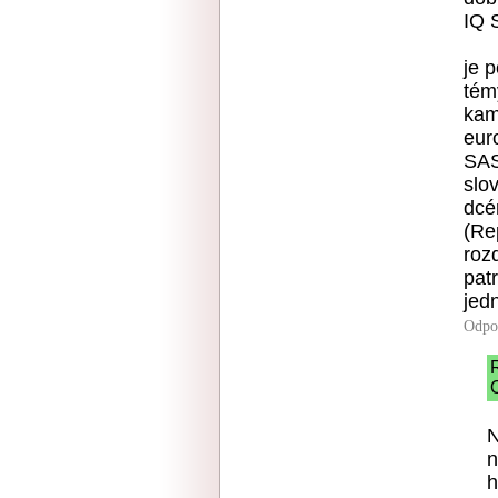
IQ 
je 
témy
kam
eur
SAS
slo
dcé
(Re
roz
pat
jed
Odpo
O
N
n
h