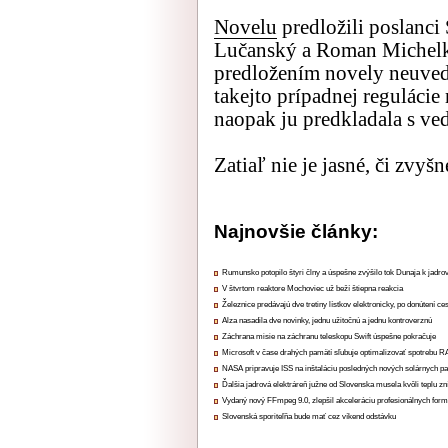
Novelu
predložili poslanc
Lučanský a Roman Michelko.
predložením novely neuve
takejto prípadnej regulácie
naopak ju predkladala s v
Zatiaľ nie je jasné, či zvyšn
Najnovšie články:
Rumunsko potopilo štyri člny a úspešne zvýšilo tok Dunaja k jadrov
V štvrtom reaktore Mochoviec už beží štiepna reakcia
Železnice predávajú dve tretiny lístkov elektronicky, po donútení ce
Alza nasadila dve novinky, jednu užitočnú a jednu kontroverznú
Záchrana misie na záchranu teleskopu Swift úspešne pokračuje
Microsoft v čase drahých pamätí sľubuje optimalizovať spotrebu
NASA pripravuje ISS na inštaláciu posledných nových solárnych p
Ďalšia jadrová elektráreň južne od Slovenska musela kvôli teplu zn
Vydaný nový FFmpeg 9.0, zlepšil akceleráciu profesionálnych form
Slovenská sporiteľňa bude mať cez víkend odstávku