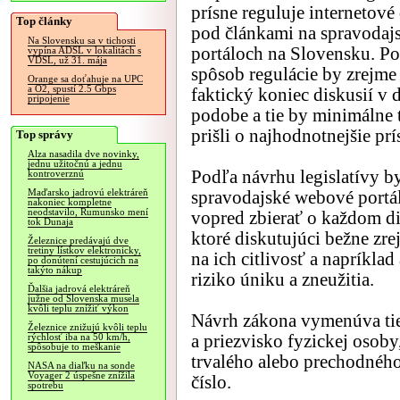
prísne reguluje internetové
Top články
pod článkami na spravodaj
Na Slovensku sa v tichosti
portáloch na Slovensku. P
vypína ADSL v lokalitách s
VDSL, už 31. mája
spôsob regulácie by zrejme
Orange sa doťahuje na UPC
a O2, spustí 2.5 Gbps
faktický koniec diskusií v d
pripojenie
podobe a tie by minimálne 
prišli o najhodnotnejšie pr
Top správy
Alza nasadila dve novinky,
jednu užitočnú a jednu
Podľa návrhu legislatívy by
kontroverznú
Maďarsko jadrovú elektráreň
spravodajské webové portá
nakoniec kompletne
neodstavilo, Rumunsko mení
vopred zbierať o každom d
tok Dunaja
ktoré diskutujúci bežne z
Železnice predávajú dve
tretiny lístkov elektronicky,
na ich citlivosť a napríkla
po donútení cestujúcich na
takýto nákup
riziko úniku a zneužitia.
Ďalšia jadrová elektráreň
južne od Slovenska musela
kvôli teplu znížiť výkon
Návrh zákona vymenúva tie
Železnice znižujú kvôli teplu
a priezvisko fyzickej osoby
rýchlosť iba na 50 km/h,
spôsobuje to meškanie
trvalého alebo prechodného 
NASA na diaľku na sonde
Voyager 2 úspešne znížila
číslo.
spotrebu