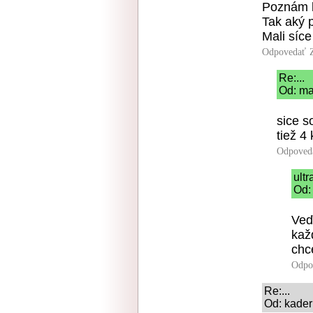
Poznám ľu
Tak aký 
Mali síce
Odpovedať
Re:...
Od: ma
sice s
tiež 4 
Odpoved
ult
Od:
Veď
kaž
chc
Odpo
Re:...
Od: kadern