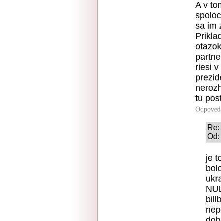
A v to
spoloc
sa im 
Prikla
otazok
partne
riesi 
prezid
nerozh
tu pos
Odpoved
Re:
Od:
je t
bol
ukr
NUL
bil
nep
dob