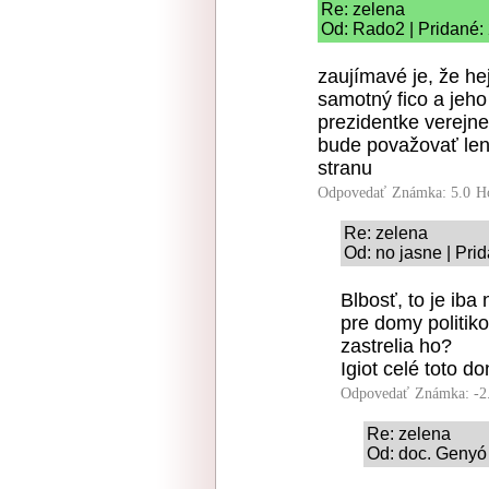
Re: zelena
Od: Rado2 | Pridané:
zaujímavé je, že hej
samotný fico a jeho
prezidentke verejne
bude považovať len 
stranu
Odpovedať
Známka: 5.0
H
Re: zelena
Od: no jasne | Pri
Blbosť, to je iba 
pre domy politiko
zastrelia ho?
Igiot celé toto do
Odpovedať
Známka: -2
Re: zelena
Od: doc. Genyó 