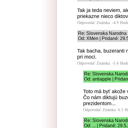
Tak ja teda neviem, al
priekazne nieco diktov
Odpovedať
Známka: -4.9
Hodn
Re: Slovenska Narodna
Od: XMen | Pridané: 29.
Tak bacha, buzeranti n
pri moci.
Odpovedať
Známka: -5.4
Hodn
Re: Slovenska Narod
Od: antiapple | Prida
Toto má byť akože 
Čo nám diktujú buz
prezidentom...
Odpovedať
Známka: 6.1
H
Re: Slovenska Narod
Od: ... | Pridané: 29.