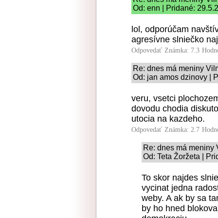
Od: enn | Pridané: 29.5.
lol, odporúčam navští
agresívne slniečko naj
Odpovedať
Známka: 7.3
Hodn
Re: dnes má meniny Vi
Od: jan amos dzinovy | 
veru, vsetci plochoze
dovodu chodia diskut
utocia na kazdeho.
Odpovedať
Známka: 2.7
Hodn
Re: dnes má meniny 
Od: Teta Žoržeta | Pr
To skor najdes slni
vycinat jedna rados
weby. A ak by sa ta
by ho hned blokovali