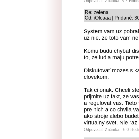
Odpovedať
Známka: 5.7
Hodn
Re: zelena
Od: iOfcaaa | Pridané: 3
System vam uz pobral t
uz nie, ze toto vam n
Komu budu chybat disk
to, ze ludia maju pot
Diskutovať mozes s ka
clovekom.
Tak ci onak. Chceli st
prijmite uz fakt, ze v
a regulovat vas. Tieto 
pre nich a co chvila v
ako stroje alebo budet
virtualny svet. Nie raz
Odpovedať
Známka: -6.0
Hodn