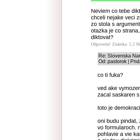
Neviem co tebe dikt
chceli nejake veci 
zo stola s argumen
otazka je co strana
diktovat?
Odpovedať
Známka: 5.2
H
Re: Slovenska Na
Od: pastorok | Pri
co ti fuka?
ved ake vymozenos
zacal saskaren s
toto je demokrac
oni budu pindat,
vo formularoch. 
pohlavie a vie ka