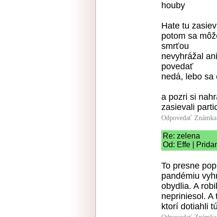
houby
Hate tu zasiev
potom sa môže
smrťou
nevyhrážal ani
povedať
nedá, lebo sa
a pozri si nah
zasievali part
Odpovedať
Známka:
Re: zelena
Od: Effe | Prid
To presne popi
pandémiu vyhr
obydlia. A robi
nepriniesol. A
ktorí dotiahli 