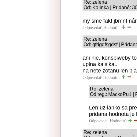
Re: zelena
Od: Kalinka | Pridané: 3
my sme fakt jbmnt nár
Odpovedať
Hodnotiť:
Re: zelena
Od: gfdgdfsgdsf | Pridan
ani nie, konspiweby to
uplna kalsika..
na nete zotanu len plat
Odpovedať
Hodnotiť:
Re: zelena
Od reg.: MackoPu1 | 
Len uz lahko sa pr
pridana hodnota je 
Odpovedať
Hodnotiť:
Re: zelena