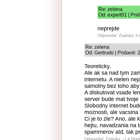
Re: zelena
Od: expert01 | Pri
neprejde
Odpovedať
Známka: 6.
Re: zelena
Od: Gertrudo | Pridané: 
Teoreticky.
Ale ak sa nad tym zamy
internetu. A nielen ne
samotny bez toho aby s
A diskutovat vsade le
server bude mat tvoje
Slobodny internet bud
moznosti, ale vacsina 
Ci je to zle? Ano, ale 
hejtu, navadzania na 
spammerov atd, tak pro
Odpovedať
Známka: -1.4
Hodn