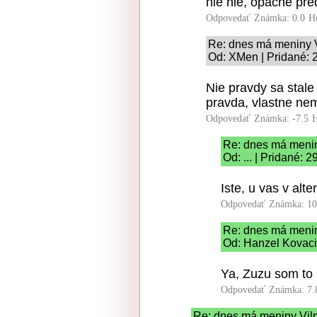
nie nie, opacne pre
Odpovedať
Známka: 0.0
H
Re: dnes má meniny 
Od: XMen | Pridané: 
Nie pravdy sa stale
pravda, vlastne nem
Odpovedať
Známka: -7.5
H
Re: dnes má meni
Od: ... | Pridané: 
Iste, u vas v alte
Odpovedať
Známka: 10
Re: dnes má meni
Od: Hanzel Kovaci
Ya, Zuzu som to 
Odpovedať
Známka: 7.
Re: dnes má meniny Vi