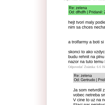
Re: zelena
Od: dfhdfh | Pridané:
hejt tvori maly podi
nim sa chces necha
a trolfarmy a boti s
skonci to ako vzdyc
budu rehnit na plnu
nazor na tuto temu
Odpovedať
Známka: 6.6
H
Re: zelena
Od: Gertrudo | Pri
Ja som netvrdil z
vobec netreba smi
V cine to uz na n
Staci par nejaky