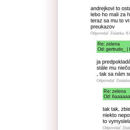
andrejkovi to ost
lebo ho mali za 
teraz sa mu to v
preukazov
Odpovedať
Známka: 8.
Re: zelena
Od: gertrudo_ |
ja predpoklad
stále mu niečo
, tak sa nám s
Odpovedať
Známka:
Re: zelena
Od: 6aaaaaa 
tak tak, zb
niekto nepo
to vymyslel
Odpovedať
Zná