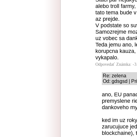
alebo troll farmy
tato tema bude v 
az prejde.
V podstate so su
Samozrejme mozem
uz vobec sa dank
Teda jemu ano, le
korupcna kauza, 
vykapalo.
Odpovedať
Známka: -3
Re: zelena
Od: gdsgsd | Pr
ano, EU panac
premyslene rie
dankoveho my
ked im uz rok
zarucujuce je
blockchaine), t