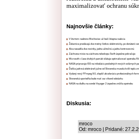
maximalizovať ochranu súk
Najnovšie články:
V štvrtom reaktore Mochoviec už beží štiepna reakcia
Železnice predávajú dve tretiny lístkov elektronicky, po donútení ce
Alza nasadila dve novinky, jednu užitočnú a jednu kontroverznú
Záchrana misie na záchranu teleskopu Swift úspešne pokračuje
Microsoft v čase drahých pamätí sľubuje optimalizovať spotrebu
NASA pripravuje ISS na inštaláciu posledných nových solárnych p
Ďalšia jadrová elektráreň južne od Slovenska musela kvôli teplu zn
Vydaný nový FFmpeg 9.0, zlepšil akceleráciu profesionálnych form
Slovenská sporiteľňa bude mať cez víkend odstávku
NASA na diaľku na sonde Voyager 2 úspešne znížila spotrebu
Diskusia:
mroco
Od: mroco | Pridané: 27.2.