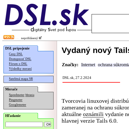
neprihlásený
Vydaný nový Tail
DSL pripojenie
Ceny DSL
Dostupnosť DSL
Fórum o DSL
Značky:
Internet
ochrana súkromi
Výsledky meraní
DSL.sk, 27.2.2024
Satelitná mapa SR
Merače
Speedmeter
Merania
Tvorcovia linuxovej distribú
Pingmeter
Googlemeter
zameranej na ochranu súkro
aktuálne
oznámili
vydanie n
Hľadanie
hlavnej verzie Tails 6.0.