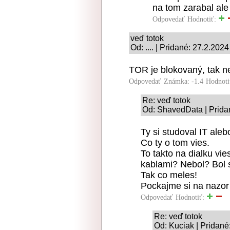
na tom zarabal ale 
Odpovedať
Hodnotiť:
veď totok
Od: .... | Pridané: 27.2.202
TOR je blokovaný, tak n
Odpovedať
Známka: -1.4
Hodnoti
Re: veď totok
Od: ShavedData | Prida
Ty si studoval IT ale
Co ty o tom vies.
To takto na dialku vie
kablami? Nebol? Bol s
Tak co meles!
Pockajme si na nazor 
Odpovedať
Hodnotiť:
Re: veď totok
Od: Kuciak | Pridané