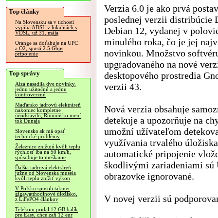
Verzia 6.0 je ako prvá posta
Top články
poslednej verzii distribúcie 
Na Slovensku sa v tichosti
vypína ADSL v lokalitách s
Debian 12, vydanej v polovi
VDSL, už 31. mája
minulého roka, čo je jej naj
Orange sa doťahuje na UPC
a O2, spustí 2.5 Gbps
novinkou. Množstvo softvéru
pripojenie
upgradovaného na nové verzi
Top správy
desktopového prostredia Gn
Alza nasadila dve novinky,
verzii 43.
jednu užitočnú a jednu
kontroverznú
Maďarsko jadrovú elektráreň
Nová verzia obsahuje samozr
nakoniec kompletne
neodstavilo, Rumunsko mení
detekuje a upozorňuje na chy
tok Dunaja
umožní užívateľom detekova
Slovensko.sk má opäť
technické problémy
využívania trvalého úložisk
Železnice znižujú kvôli teplu
automatické pripojenie vlož
rýchlosť iba na 50 km/h,
spôsobuje to meškanie
škodlivými zariadeniami sú 
Ďalšia jadrová elektráreň
južne od Slovenska musela
obrazovke ignorované.
kvôli teplu znížiť výkon
V Poľsku spustili takmer
gigawatthodinové úložisko,
V novej verzii sú podporovan
z LiFePO4 článkov
Telekom pridal 12 GB balík
pre Easy, chce zaň 12 eur