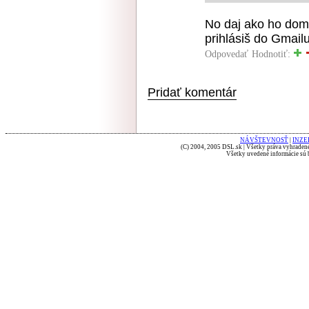
No daj ako ho dom
prihlásiš do Gmailu
Odpovedať
Hodnotiť:
Pridať komentár
NÁVŠTEVNOSŤ
|
INZE
(C) 2004, 2005 DSL.sk | Všetky práva vyhradené
Všetky uvedené informácie sú b