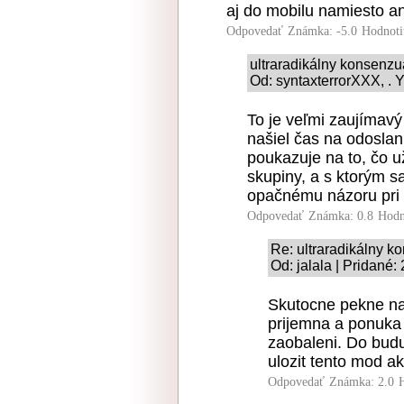
aj do mobilu namiesto a
Odpovedať
Známka: -5.0
Hodnoti
ultraradikálny konsenz
Od: syntaxterrorXXX, . Y
To je veľmi zaujímavý
našiel čas na odoslani
poukazuje na to, čo u
skupiny, a s ktorým sa
opačnému názoru pri t
Odpovedať
Známka: 0.8
Hodn
Re: ultraradikálny 
Od: jalala | Pridané:
Skutocne pekne nap
prijemna a ponuka
zaobaleni. Do budu
ulozit tento mod ak
Odpovedať
Známka: 2.0