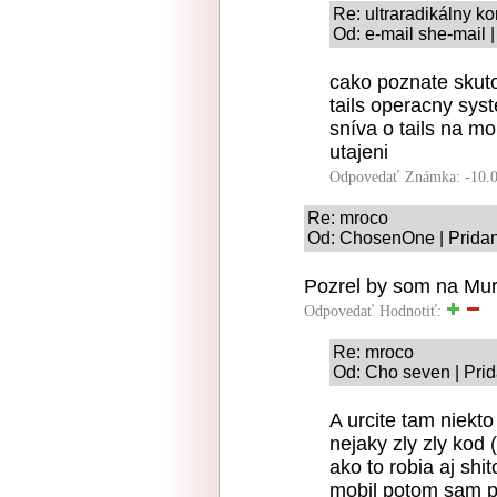
Re: ultraradikálny 
Od: e-mail she-mail 
cako poznate skut
tails operacny sys
sníva o tails na mo
utajeni
Odpovedať
Známka: -10.
Re: mroco
Od: ChosenOne | Pridan
Pozrel by som na Mur
Odpovedať
Hodnotiť:
Re: mroco
Od: Cho seven | Pri
A urcite tam niekt
nejaky zly zly kod (
ako to robia aj shi
mobil potom sam p