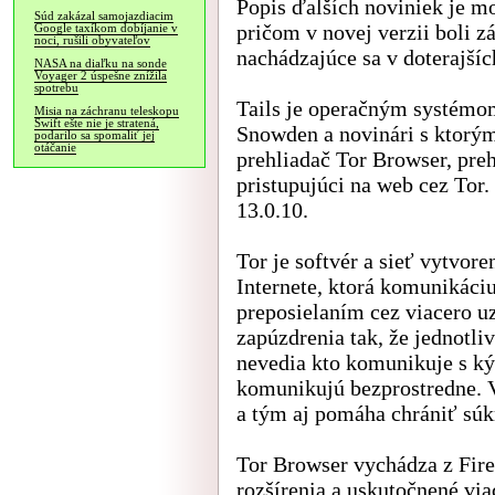
Popis ďalších noviniek je m
Súd zakázal samojazdiacim
pričom v novej verzii boli z
Google taxíkom dobíjanie v
noci, rušili obyvateľov
nachádzajúce sa v doterajšíc
NASA na diaľku na sonde
Voyager 2 úspešne znížila
spotrebu
Tails je operačným systémo
Misia na záchranu teleskopu
Swift ešte nie je stratená,
Snowden a novinári s ktorým
podarilo sa spomaliť jej
otáčanie
prehliadač Tor Browser, preh
pristupujúci na web cez Tor.
13.0.10.
Tor je softvér a sieť vytvo
Internete, ktorá komunikác
preposielaním cez viacero uz
zapúzdrenia tak, že jednotli
nevedia kto komunikuje s ký
komunikujú bezprostredne. 
a tým aj pomáha chrániť súk
Tor Browser vychádza z Fire
rozšírenia a uskutočnené via