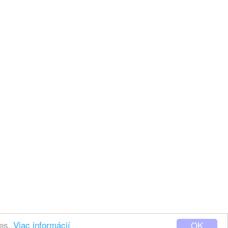
ies.
Viac informácií
OK