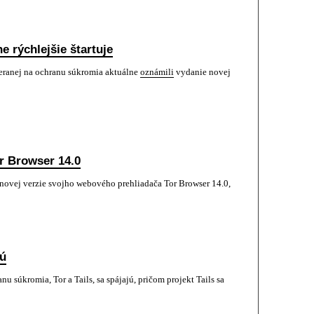
e rýchlejšie štartuje
meranej na ochranu súkromia aktuálne
oznámili
vydanie novej
r Browser 14.0
novej verzie svojho webového prehliadača Tor Browser 14.0,
jú
 súkromia, Tor a Tails, sa spájajú, pričom projekt Tails sa