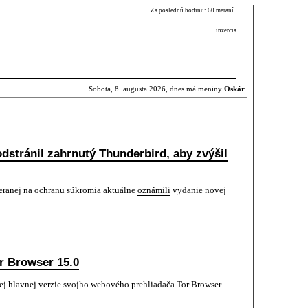
Za poslednú hodinu: 60 meraní
inzercia
Sobota, 8. augusta 2026, dnes má meniny
Oskár
dstránil zahrnutý Thunderbird, aby zvýšil
meranej na ochranu súkromia aktuálne
oznámili
vydanie novej
r Browser 15.0
j hlavnej verzie svojho webového prehliadača Tor Browser