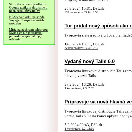
Súd zakázal samojazdiacim
Google taxíkom dobíjanie v
26.9.2024 15:31, DSL.sk
noci, rušili obyvateľov
13 komentárov, 29.9. 13:55
NASA na diaľku na sonde
Voyager 2 úspešne znížila
spotrebu
Tor pridal nový spôsob ako 
Misia na záchranu teleskopu
Swift ešte nie je stratená,
Tvorcovia siete a softvéru Tor a prehliada
podarilo sa spomaliť jej
otáčanie
14.3.2024 13:11, DSL.sk
22 komentárov, 17.3. 12:10
Vydaný nový Tails 6.0
Tvorcovia linuxovej distribúcie Tails za
hlavnej verzie Tails ...
27.2.2024 16:26, DSL.sk
9 komentárov, 2.3. 7:02
Pripravuje sa nová hlavná ver
Tvorcovia linuxovej distribúcie Tails za
verzie Tails 6.0 a na konci uplynulého tý
5.2.2024 09:43, DSL.sk
4 komentáre, 6.2. 13:51