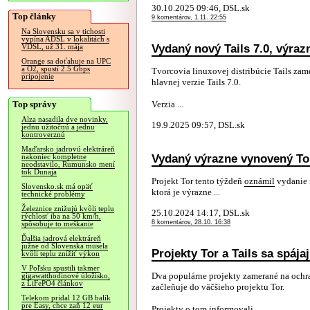
30.10.2025 09:46, DSL.sk
Top články
9 komentárov, 1.11. 22:55
Na Slovensku sa v tichosti
vypína ADSL v lokalitách s
Vydaný nový Tails 7.0, výrazn
VDSL, už 31. mája
Orange sa doťahuje na UPC
a O2, spustí 2.5 Gbps
Tvorcovia linuxovej distribúcie Tails za
pripojenie
hlavnej verzie Tails 7.0.
Top správy
Verzia ...
Alza nasadila dve novinky,
19.9.2025 09:57, DSL.sk
jednu užitočnú a jednu
kontroverznú
Maďarsko jadrovú elektráreň
Vydaný výrazne vynovený To
nakoniec kompletne
neodstavilo, Rumunsko mení
tok Dunaja
Projekt Tor tento týždeň
oznámil
vydanie 
Slovensko.sk má opäť
ktorá je výrazne ...
technické problémy
Železnice znižujú kvôli teplu
25.10.2024 14:17, DSL.sk
rýchlosť iba na 50 km/h,
8 komentárov, 28.10. 16:38
spôsobuje to meškanie
Ďalšia jadrová elektráreň
južne od Slovenska musela
Projekty Tor a Tails sa spája
kvôli teplu znížiť výkon
V Poľsku spustili takmer
Dva populárne projekty zamerané na ochranu
gigawatthodinové úložisko,
z LiFePO4 článkov
začleňuje do väčšieho projektu Tor.
Telekom pridal 12 GB balík
pre Easy, chce zaň 12 eur
Projekty o tom informovali ...