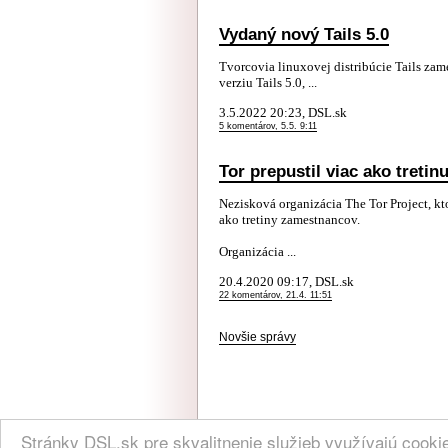
Vydaný nový Tails 5.0
Tvorcovia linuxovej distribúcie Tails za
verziu Tails 5.0, ...
3.5.2022 20:23, DSL.sk
5 komentárov, 5.5. 9:11
Tor prepustil viac ako treti
Nezisková organizácia The Tor Project, kto
ako tretiny zamestnancov.
Organizácia ...
20.4.2020 09:17, DSL.sk
22 komentárov, 21.4. 11:51
Novšie správy
NÁVŠTEVNOSŤ
|
INZE
Stránky DSL.sk pre skvalitnenie služieb využívajú cook
(C) 2004, 2005 DSL.sk | Všetky práva vyhradené