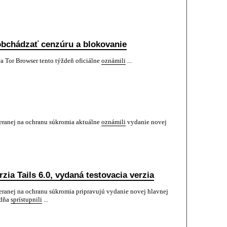
obchádzať cenzúru a blokovanie
ča Tor Browser tento týždeň oficiálne
oznámili
...
meranej na ochranu súkromia aktuálne
oznámili
vydanie novej
zia Tails 6.0, vydaná testovacia verzia
meranej na ochranu súkromia pripravujú vydanie novej hlavnej
ždňa
sprístupnili
...