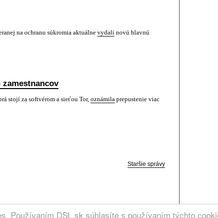
meranej na ochranu súkromia aktuálne
vydali
novú hlavnú
nu zamestnancov
rá stojí za softvérom a sieťou Tor,
oznámila
prepustenie viac
Staršie správy
RCIA
ies. Používaním DSL.sk súhlasíte s používaním týchto cook
. | Kontakt: admin @ dsl.sk