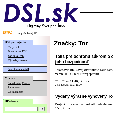
neprihlásený
Značky: Tor
DSL pripojenie
Ceny DSL
Dostupnosť DSL
Tails pre ochranu súkromia o
Fórum o DSL
Výsledky meraní
jeho bezpečnosť
Satelitná mapa SR
Tvorcovia linuxovej distribúcie Tails za
verzie Tails 7.8, v ktorej spravili ...
Merače
21.5.2026 11:46, DSL.sk
Speedmeter
Merania
2 komentáre, 23.5. 19:10
Pingmeter
Googlemeter
Vydaný výrazne vynovený To
Hľadanie
Projekt Tor aktuálne
oznámil
vydanie nove
15.0, ktorá ...