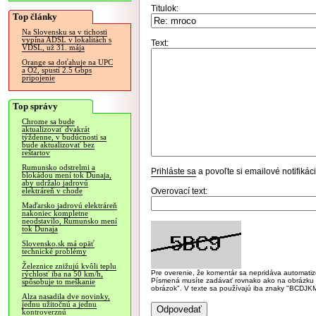
Titulok:
Top články
Na Slovensku sa v tichosti
vypína ADSL v lokalitách s
Text:
VDSL, už 31. mája
Orange sa doťahuje na UPC
a O2, spustí 2.5 Gbps
pripojenie
Top správy
Chrome sa bude
aktualizovať dvakrát
týždenne, v budúcnosti sa
bude aktualizovať bez
reštartov
Rumunsko odstrelmi a
Prihláste sa
a povoľte si emailové notifiká
blokádou mení tok Dunaja,
aby udržalo jadrovú
Overovací text:
elektráreň v chode
Maďarsko jadrovú elektráreň
nakoniec kompletne
neodstavilo, Rumunsko mení
tok Dunaja
Slovensko.sk má opäť
technické problémy
Železnice znižujú kvôli teplu
Pre overenie, že komentár sa nepridáva automatizov
rýchlosť iba na 50 km/h,
Písmená musíte zadávať rovnako ako na obrázku veľk
spôsobuje to meškanie
obrázok". V texte sa používajú iba znaky "BC
Alza nasadila dve novinky,
jednu užitočnú a jednu
kontroverznú