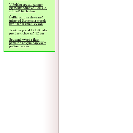
V Poľsku spustili takmer
gigawatthodinové úložisko,
z LiFePO4 článkov
Ďalšia jadrová elektráreň
južne od Slovenska musela
kvôli teplu znížiť výkon
Telekom pridal 12 GB balík
pre Easy, chce zaň 12 eur
Spustená výroba flash
pamäte s novým najvyšším
počtom vrstiev