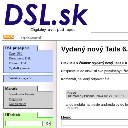
neprihlásený
Vydaný nový Tails 6
DSL pripojenie
Ceny DSL
Dostupnosť DSL
Diskusia k článku:
Vydaný nový Tails 6.0
Fórum o DSL
Výsledky meraní
Prispievajte do diskusií ako
prihlásený užív
Satelitná mapa SR
Komentár, na ktorý odpovedáte:
Merače
mroco
Speedmeter
Merania
Od: mroco | Pridané: 2024-02-27 18:51:05
Pingmeter
Googlemeter
aj do mobilu namiesto androidu by do b
Odpovedať
Hľadanie
Meno: