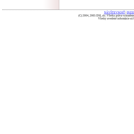
NÁVŠTEVNOSŤ
|
INZE
(C) 2004, 2005 DSL.sk | Všetky práva vyhradené
Všetky uvedené informácie sú b