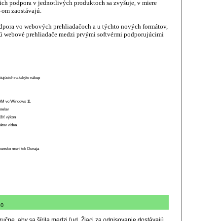
ich podpora v jednotlivých produktoch sa zvyšuje, v miere
G-om zaostávajú.
odpora vo webových prehliadačoch a u týchto nových formátov,
 sú webové prehliadače medzi prvými softvérmi podporujúcimi
stujúcich na takýto nákup
 RAM vo Windows 11
anelov
ížiť výkon
átov videa
munsko mení tok Dunaja
10
 ručne, aby sa šírila medzi ľud. Žiaci za odpisovanie dostávajú