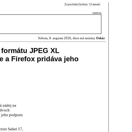
Za poslednú hodinu: 13 meraní
inzercia
Sobota, 8. augusta 2026, dnes má meniny
Oskár
 formátu JPEG XL
 a Firefox pridáva jeho
ú nádej na
 dvoch
a jeho podporu
rzie Safari 17,