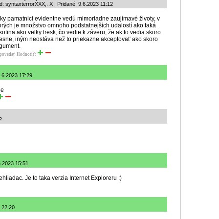
: syntaxterrorXXX,. X | Pridané: 9.6.2023 11:12
ky pamatnici evidentne vedú mimoriadne zaujímavé životy, v
orých je množstvo omnoho podstatnejších udalostí ako taká
kotina ako velky tresk, čo vedie k záveru, že ak to vedia skoro
esne, iným neostáva než to priekazne akceptovať ako skoro
gument.
povedať
Hodnotiť:
8.6.2023 17:29
ne
2
6.2023 15:51
hliadac. Je to taka verzia Internet Exploreru :)
 22:20