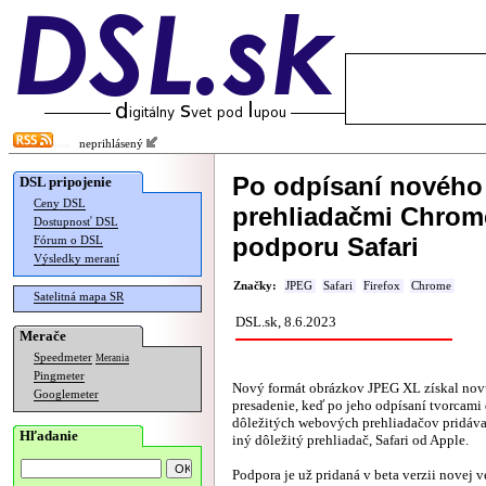
neprihlásený
Po odpísaní nového
DSL pripojenie
Ceny DSL
prehliadačmi Chrome
Dostupnosť DSL
podporu Safari
Fórum o DSL
Výsledky meraní
Značky:
JPEG
Safari
Firefox
Chrome
Satelitná mapa SR
DSL.sk, 8.6.2023
Merače
Speedmeter
Merania
Pingmeter
Nový formát obrázkov JPEG XL získal nov
Googlemeter
presadenie, keď po jeho odpísaní tvorcami
dôležitých webových prehliadačov pridáv
Hľadanie
iný dôležitý prehliadač, Safari od Apple.
Podpora je už pridaná v beta verzii novej ve