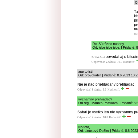
Od
Ta
kt
pr
pr
ar
Od
Re: Sú rôzne nuansy.
Od: jebe jebe jebe: | Pridané: 
to sa da povedat aj o bitcoi
Odpovedať
Známka: 10.0
Hodnotiť:
app to isti
Od: provokater | Pridané: 8.6.2023 13:2
Nie je nad priehladany prehliadac
Odpovedať
Známka: 3.3
Hodnotiť:
vyznamny prehliadac?
Od reg.: Mamka Postkova | Pridané: 8.
Safari je vsetko len nie vyznamny pre
Odpovedať
Známka: 10.0
Hodnotiť:
No toto,
Od: Linuxový Dežko | Pridané: 8.6.2023