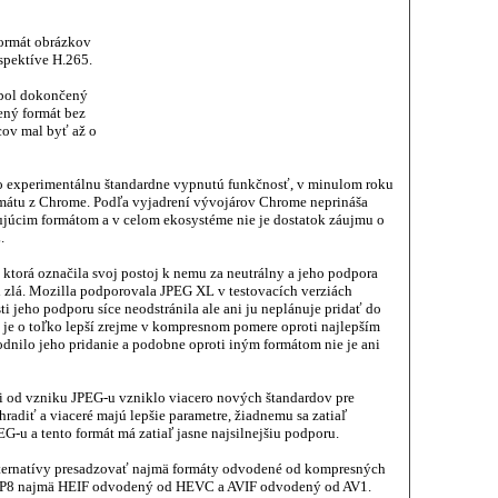
formát obrázkov
pektíve H.265.
 bol dokončený
ený formát bez
cov mal byť až o
experimentálnu štandardne vypnutú funkčnosť, v minulom roku
rmátu z Chrome. Podľa vyjadrení vývojárov Chrome neprináša
ujúcim formátom a v celom ekosystéme nie je dostatok záujmu o
.
 ktorá označila svoj postoj k nemu za neutrálny a jeho podpora
 zlá. Mozilla podporovala JPEG XL v testovacích verziách
ti jeho podporu síce neodstránila ale ani ju neplánuje pridať do
e je o toľko lepší zrejme v kompresnom pomere oproti najlepším
dnilo jeho pridanie a podobne oproti iným formátom nie je ani
i od vzniku JPEG-u vzniklo viacero nových štandardov pre
adiť a viaceré majú lepšie parametre, žiadnemu sa zatiaľ
-u a tento formát má zatiaľ jasne najsilnejšiu podporu.
lternatívy presadzovať najmä formáty odvodené od kompresných
VP8 najmä HEIF odvodený od HEVC a AVIF odvodený od AV1.