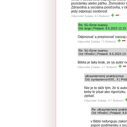
poznámku alebo päťku. Živnostníci 
Zdravotná a sociálna poisťovňa, v 
jedy odpisujú osobnosť.
Odpovedať
Známka: 4.5
Hodnotiť:
Re: Sú rôzne nuansy.
Od: lenja | Pridané: 8.6.2023 12:19
Odpisovať a prepisovať naozaj n
Odpovedať
Známka: 7.5
Hodnotiť:
Re: Sú rôzne nuansy.
Od: Hřmění | Pridané: 8.6.2023 13:
Biblia je taky brak, ze sa autor 
Odpovedať
Známka: -1.7
Hodnotiť:
ultraumiernený prakticizmus
Od: syntaxterrorXXX,. X | Pri
Nie je to skôr tým, že si a
keby to písal ako rigorózku
zjebať.
Odpovedať
Známka: -6.7
Hodnotiť:
Re: ultraumiernený prakt
Od: Hřmění | Pridané: 8.
v Biblii nefunguju zakon
aspon podmienku s ro