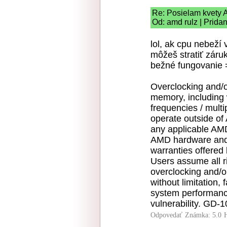
Re: Posielam kvety
Od: amd rulz | Prida
lol, ak cpu nebeží 
môžeš stratiť záru
bežné fungovanie =
Overclocking and/
memory, including w
frequencies / multi
operate outside of 
any applicable AM
AMD hardware and/
warranties offered 
Users assume all ri
overclocking and/o
without limitation,
system performance
vulnerability. GD-
Odpovedať
Známka: 5.0