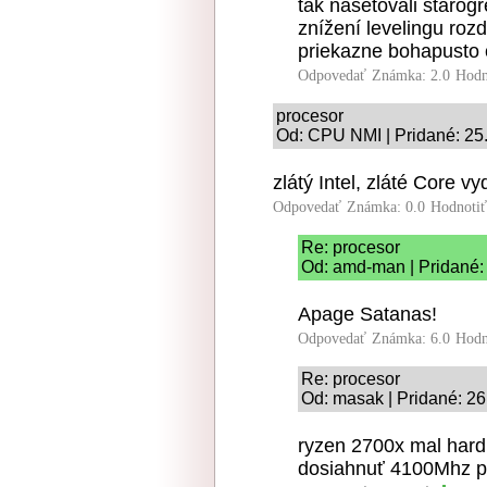
tak nasetovali starog
znížení levelingu ro
priekazne bohapusto 
Odpovedať
Známka: 2.0
Hodn
procesor
Od: CPU NMI | Pridané: 25
zlátý Intel, zláté Core v
Odpovedať
Známka: 0.0
Hodnoti
Re: procesor
Od: amd-man | Pridané:
Apage Satanas!
Odpovedať
Známka: 6.0
Hodn
Re: procesor
Od: masak | Pridané: 26
ryzen 2700x mal hard 
dosiahnuť 4100Mhz pr