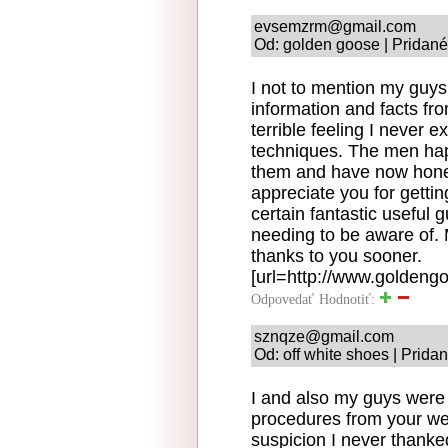
evsemzrm@gmail.com
Od: golden goose | Pridané
I not to mention my guys
information and facts fr
terrible feeling I never 
techniques. The men hap
them and have now hones
appreciate you for gettin
certain fantastic useful g
needing to be aware of. 
thanks to you sooner.
[url=http://www.goldeng
Odpovedať
Hodnotiť:
sznqze@gmail.com
Od: off white shoes | Prida
I and also my guys were 
procedures from your web 
suspicion I never thanke