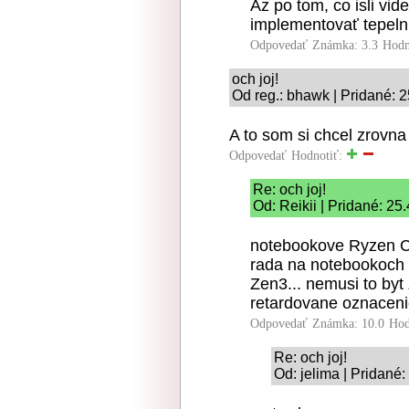
Az po tom, co isli vid
implementovať tepeln
Odpovedať
Známka: 3.3
Hodn
och joj!
Od reg.: bhawk | Pridané: 
A to som si chcel zrovna
Odpovedať
Hodnotiť:
Re: och joj!
Od: Reikii | Pridané: 25
notebookove Ryzen C
rada na notebookoch 
Zen3... nemusi to byt 
retardovane oznaceni
Odpovedať
Známka: 10.0
Hod
Re: och joj!
Od: jelima | Pridané