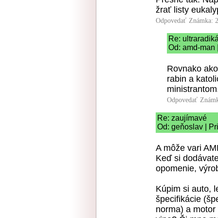
žrať listy eukal
Odpovedať
Známka: 2
Re: ultraradi
Od: amd-man |
Rovnako ako
rabin a katol
ministrantom
Odpovedať
Známk
Re: zaujímavé
Od: geňoslav | Pr
A môže vari AM
Keď si dodávate
opomenie, výrob
Kúpim si auto, 
špecifikácie (šp
norma) a motor 