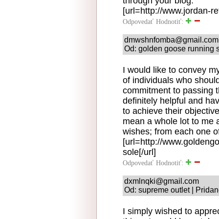
through your blog.
[url=http://www.jordan-re
Odpovedať
Hodnotiť:
dmwshnfomba@gmail.com
Od: golden goose running s
I would like to convey m
of individuals who should 
commitment to passing t
definitely helpful and ha
to achieve their objecti
mean a whole lot to me a
wishes; from each one of
[url=http://www.goldeng
sole[/url]
Odpovedať
Hodnotiť:
dxmlnqki@gmail.com
Od: supreme outlet | Pridan
I simply wished to appre