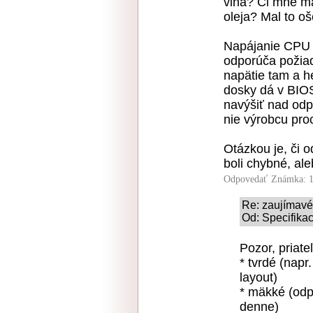
vina? Či mne ma
oleja? Mal to o
Napájanie CPU 
odporúča požiad
napätie tam a h
dosky dá v BIOS
navýšiť nad odp
nie výrobcu pro
Otázkou je, či 
boli chybné, ale
Odpovedať
Známka: 1
Re: zaujímavé
Od: Specifika
Pozor, priate
* tvrdé (napr
layout)
* mäkké (odp
denne)