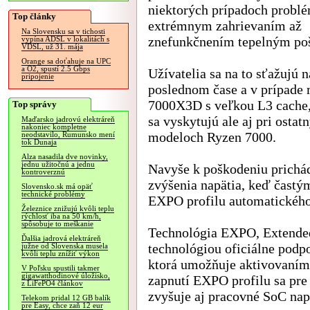
niektorých prípadoch probl
Top články
extrémnym zahrievaním až
Na Slovensku sa v tichosti
znefunkčnením tepelným po
vypína ADSL v lokalitách s
VDSL, už 31. mája
Orange sa doťahuje na UPC
a O2, spustí 2.5 Gbps
Užívatelia sa na to sťažujú 
pripojenie
poslednom čase a v prípade
7000X3D s veľkou L3 cache
Top správy
sa vyskytujú ale aj pri ostat
Maďarsko jadrovú elektráreň
nakoniec kompletne
modeloch Ryzen 7000.
neodstavilo, Rumunsko mení
tok Dunaja
Alza nasadila dve novinky,
jednu užitočnú a jednu
Navyše k poškodeniu prichád
kontroverznú
zvýšenia napätia, keď častý
Slovensko.sk má opäť
technické problémy
EXPO profilu automatického
Železnice znižujú kvôli teplu
rýchlosť iba na 50 km/h,
spôsobuje to meškanie
Technológia EXPO, Extended 
Ďalšia jadrová elektráreň
technológiou oficiálne pod
južne od Slovenska musela
kvôli teplu znížiť výkon
ktorá umožňuje aktivovaním 
V Poľsku spustili takmer
gigawatthodinové úložisko,
zapnutí EXPO profilu sa pre
z LiFePO4 článkov
zvyšuje aj pracovné SoC nap
Telekom pridal 12 GB balík
pre Easy, chce zaň 12 eur