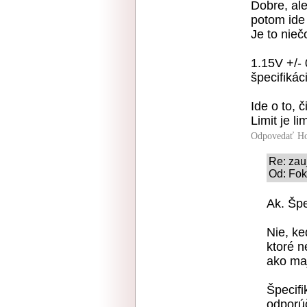
Dobre, al
potom ide 
Je to nieč
1.15V +/-
špecifikác
Ide o to, 
Limit je li
Odpovedať
Ho
Re: zau
Od: Fok
Ak. Špe
Nie, k
ktoré n
ako ma
Špecifi
odporúč