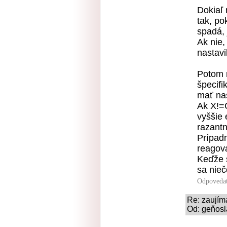
Dokiaľ
tak, po
spadá, 
Ak nie,
nastavil
Potom 
špecifi
mať na
Ak X!=
vyššie 
razantn
Prípadn
reagova
Keďže s
sa nieč
Odpoveda
Re: zaujím
Od: geňosl