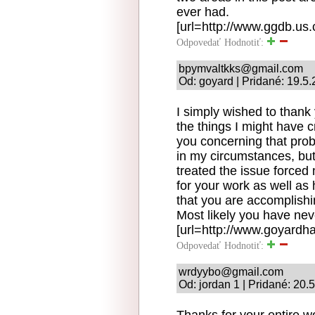
ever had.
[url=http://www.ggdb.us.
Odpovedať
Hodnotiť:
bpymvaltkks@gmail.com
Od: goyard | Pridané: 19.5
I simply wished to thank
the things I might have 
you concerning that prob
in my circumstances, but
treated the issue forced 
for your work as well as 
that you are accomplishin
Most likely you have nev
[url=http://www.goyardha
Odpovedať
Hodnotiť:
wrdyybo@gmail.com
Od: jordan 1 | Pridané: 20.
Thanks for your entire w