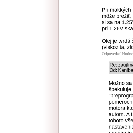
Pri mäkkých 
môže prežiť,
si sa na 1.25
pri 1.26V sk
Olej je tvrdá
(viskozita, z
Odpovedať
Hodno
Re: zaujím
Od: Kaniba
Možno sa 
špekuluje 
"preprogr
pomeroch. 
motora kt
autom. A 
tohoto vš
nastaveni
napájania,