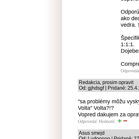
Odporú
ako de
vedra. 
Špecifi
1:1:1.
Dojebeš
Compr
Odpoveda
Redakcia, prosim opravit
Od: gjhdsgf | Pridané: 25.4
"sa problémy môžu vysky
Volta" Volta?!?
Vopred dakujem za opra
Odpovedať
Hodnotiť:
Asus smejd
Od: Ludooooo | Pridané: 27