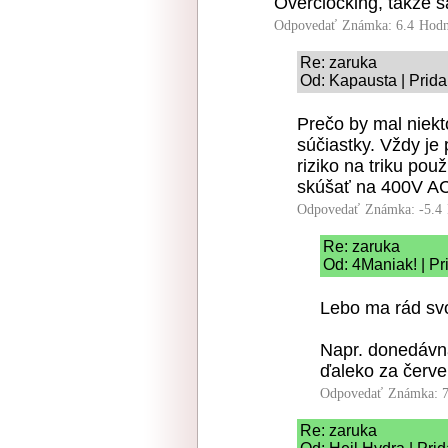
Overclocking, takze 
Odpovedať
Známka: 6.4
Hodn
Re: zaruka
Od: Kapausta | Prida
Prečo by mal niek
súčiastky. Vždy je
riziko na triku pou
skúšať na 400V A
Odpovedať
Známka: -5.4
Re: zaruka
Od: 4Maniak! | Pr
Lebo ma rád svo
Napr. donedávn
ďaleko za červe
Odpovedať
Známka: 7
Re: zaruka