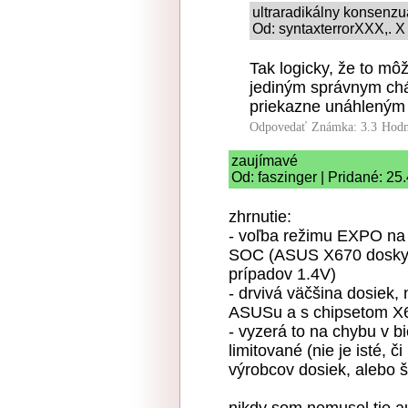
ultraradikálny konsenz
Od: syntaxterrorXXX,. X
Tak logicky, že to môž
jediným správnym ch
priekazne unáhleným
Odpovedať
Známka: 3.3
Hodn
zaujímavé
Od: faszinger | Pridané: 25
zhrnutie:
- voľba režimu EXPO na 
SOC (ASUS X670 dosky 
prípadov 1.4V)
- drvivá väčšina dosiek,
ASUSu a s chipsetom X
- vyzerá to na chybu v 
limitované (nie je isté, 
výrobcov dosiek, alebo š
nikdy som nemusel tie au