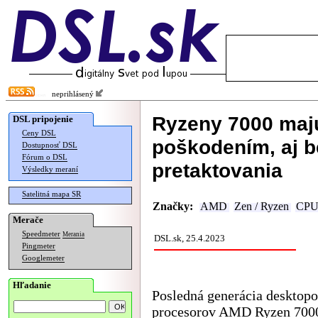
neprihlásený
Ryzeny 7000 maj
DSL pripojenie
Ceny DSL
poškodením, aj 
Dostupnosť DSL
Fórum o DSL
pretaktovania
Výsledky meraní
Satelitná mapa SR
Značky:
AMD
Zen / Ryzen
CP
Merače
Speedmeter
Merania
DSL.sk, 25.4.2023
Pingmeter
Googlemeter
Hľadanie
Posledná generácia desktop
procesorov AMD Ryzen 700