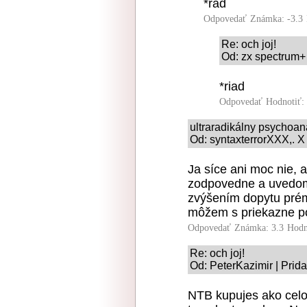
*rad
Odpovedať
Známka: -3.3
Re: och joj!
Od: zx spectrum+ 
*riad
Odpovedať
Hodnotiť:
ultraradikálny psychoan
Od: syntaxterrorXXX,. X
Ja síce ani moc nie, 
zodpovedne a uvedom
zvýšením dopytu prém
môžem s priekazne p
Odpovedať
Známka: 3.3
Hodn
Re: och joj!
Od: PeterKazimir | Prid
NTB kupujes ako cel