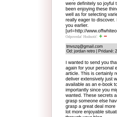
were definitely so joyfu
been enjoying these thing
well as for selecting var
really eager to discover.
you earlier.
[url=http://www.offwhiteou
Odpovedať
Hodnotiť:
tmvszq@gmail.com
Od: jordan retro | Pridané:
I wanted to send you that
again for your personal e
article. This is certainl
deliver extensively jus
available as an e-book 
importantly since you mig
wanted. These secrets add
grasp someone else have
grasp a great deal more r
lot more enjoyable situat