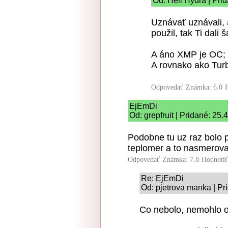
Od: Heil Hydra | Pri
Uznávať uznávali, a
použil, tak Ti dali 
A áno XMP je OC;
A rovnako ako Turb
Odpovedať
Známka: 6.0
EjEmDi
Od: grepfruit | Pridané: 25
Podobne tu uz raz bolo p
teplomer a to nasmerov
Odpovedať
Známka: 7.8
Hodnoti
Re: EjEmDi
Od: pjetrova manka | Pr
Co nebolo, nemohlo od