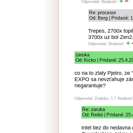
Odpovedať
Hodnotiť:
Re: procesor
Od: Berg | Pridané: 
Trepes, 2700x topil
3700x uz bol Zen2, 
Odpovedať
Hodnotiť:
zaruka
Od: Kicko | Pridané: 25.4.
co na to zlaty Pjetro, z
EXPO sa nevzťahuje záru
negarantuje?
Odpovedať
Známka: 5.7
Hodnoti
Re: zaruka
Od: Reikii | Pridané: 25
Intel tiez do nedavna