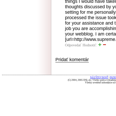
things I would have taken
thoughts discussed by you
setting for me personally
processed the issue took 
for your assistance and 
job you are accomplishin
your webblog. I am certa
[url=http://www.supreme.
Odpovedať
Hodnotiť:
Pridať komentár
NÁVŠTEVNOSŤ
|
INZE
(C) 2004, 2005 DSL.sk | Všetky práva vyhradené
Všetky uvedené informácie sú b