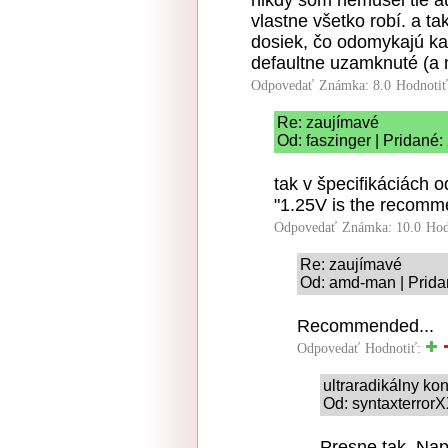
vlastne všetko robí. a ta
dosiek, čo odomykajú kad
defaultne uzamknuté (a m
Odpovedať
Známka: 8.0
Hodnoti
Re: zaujímavé
Od: faszinger | Pridané:
tak v špecifikáciách
"1.25V is the recomme
Odpovedať
Známka: 10.0
Hod
Re: zaujímavé
Od: amd-man | Prida
Recommended...
Odpovedať
Hodnotiť:
ultraradikálny k
Od: syntaxterrorX
Presne tak. Nap