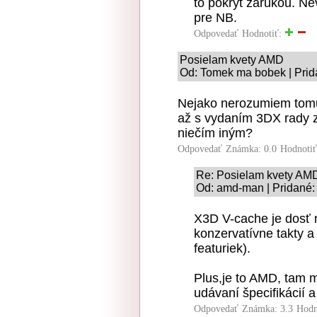
to pokryt zarukou. N
pre NB.
Odpovedať
Hodnotiť:
Posielam kvety AMD
Od: Tomek ma bobek | Prid
Nejako nerozumiem tomu,
až s vydaním 3DX rady za
niečím iným?
Odpovedať
Známka: 0.0
Hodnoti
Re: Posielam kvety AM
Od: amd-man | Pridané:
X3D V-cache je dosť n
konzervatívne takty 
featuriek).
Plus,je to AMD, tam m
udávaní špecifikácií a 
Odpovedať
Známka: 3.3
Hodn