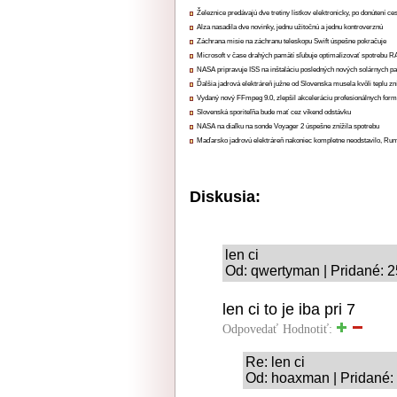
Železnice predávajú dve tretiny lístkov elektronicky, po donútení ce
Alza nasadila dve novinky, jednu užitočnú a jednu kontroverznú
Záchrana misie na záchranu teleskopu Swift úspešne pokračuje
Microsoft v čase drahých pamätí sľubuje optimalizovať spotrebu
NASA pripravuje ISS na inštaláciu posledných nových solárnych p
Ďalšia jadrová elektráreň južne od Slovenska musela kvôli teplu zn
Vydaný nový FFmpeg 9.0, zlepšil akceleráciu profesionálnych form
Slovenská sporiteľňa bude mať cez víkend odstávku
NASA na diaľku na sonde Voyager 2 úspešne znížila spotrebu
Maďarsko jadrovú elektráreň nakoniec kompletne neodstavilo, Ru
Diskusia:
len ci
Od: qwertyman | Pridané: 2
len ci to je iba pri 7
Odpovedať
Hodnotiť:
Re: len ci
Od: hoaxman | Pridané: