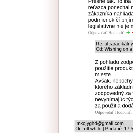
Presne tak. To iba
reťazca ponechal m
zákazníka nahliad
podmienok čí prij
legislatívne nie j
Odpovedať
Hodnotiť:
Re: ultraradikál
Od: Wishing on a 
Z pohľadu zodp
použitie produk
mieste.
Avšak, nepochyb
ktorého základn
zodpovedný za v
nevynímajúc týc
za použitia dod
Odpovedať
Hodnotiť:
lmkojyghd@gmail.com
Od: off white | Pridané: 17.