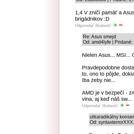
1,4 V zničí pamäť a Asu
brigádnikov :D
Odpovedať
Hodnotiť:
Re: Asus smejd
Od: amd4lyfe | Pridané:
Nielen Asus... MSI... 
Pravdepodobne dostali
to, ono to pôjde, dok
Iba zeby nie...
AMD je v bezpečí - z
vina, aj keď náš sw...
Odpovedať
Hodnotiť:
ultraradikálny kons
Od: syntaxterrorXXX,