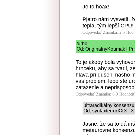
Je to hoax!
Pjetro nám vysvetlí, 
tepla, tým lepší CPU!
Odpovedať
Známka: 2.5
Hodn
turbo
Od: OriginalnyKoumak | Pr
To je akoby bola vyhovor
hrnceku, aby sa tvaril, z
hlava pri duseni nasho mo
vas problem, lebo ste urc
zatazenie a neprisposob
Odpovedať
Známka: 6.0
Hodnoti
ultraradikálny konsenz
Od: syntaxterrorXXX,. X
Jasne, že sa to dá inš
metaúrovne konsenzu.