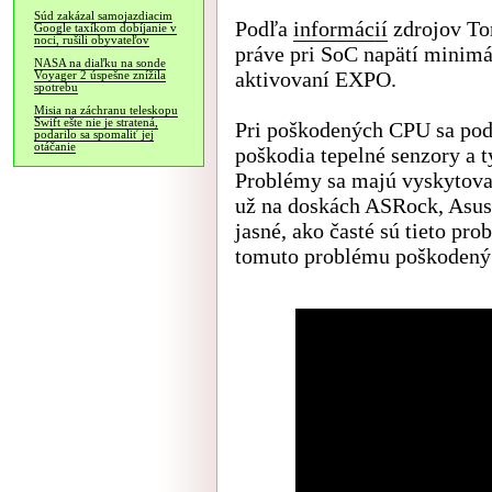
Súd zakázal samojazdiacim
Podľa
informácií
zdrojov To
Google taxíkom dobíjanie v
noci, rušili obyvateľov
práve pri SoC napätí minimá
NASA na diaľku na sonde
aktivovaní EXPO.
Voyager 2 úspešne znížila
spotrebu
Misia na záchranu teleskopu
Swift ešte nie je stratená,
Pri poškodených CPU sa pod
podarilo sa spomaliť jej
otáčanie
poškodia tepelné senzory a t
Problémy sa majú vyskytovať
už na doskách ASRock, Asus, 
jasné, ako časté sú tieto pr
tomuto problému poškodený