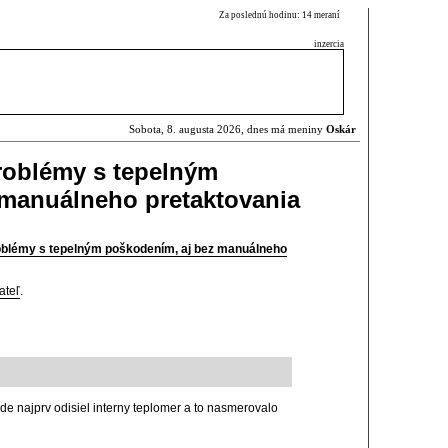
Za poslednú hodinu: 14 meraní
inzercia
Sobota, 8. augusta 2026, dnes má meniny
Oskár
roblémy s tepelným
 manuálneho pretaktovania
blémy s tepelným poškodením, aj bez manuálneho
ateľ
.
de najprv odisiel interny teplomer a to nasmerovalo