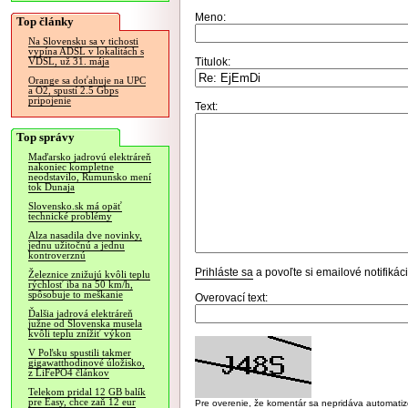
Meno:
Top články
Na Slovensku sa v tichosti
vypína ADSL v lokalitách s
Titulok:
VDSL, už 31. mája
Orange sa doťahuje na UPC
a O2, spustí 2.5 Gbps
pripojenie
Text:
Top správy
Maďarsko jadrovú elektráreň
nakoniec kompletne
neodstavilo, Rumunsko mení
tok Dunaja
Slovensko.sk má opäť
technické problémy
Alza nasadila dve novinky,
jednu užitočnú a jednu
kontroverznú
Prihláste sa
a povoľte si emailové notifiká
Železnice znižujú kvôli teplu
rýchlosť iba na 50 km/h,
spôsobuje to meškanie
Overovací text:
Ďalšia jadrová elektráreň
južne od Slovenska musela
kvôli teplu znížiť výkon
V Poľsku spustili takmer
gigawatthodinové úložisko,
z LiFePO4 článkov
Telekom pridal 12 GB balík
pre Easy, chce zaň 12 eur
Pre overenie, že komentár sa nepridáva automatizov