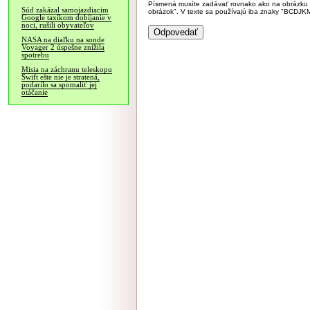
Písmená musíte zadávať rovnako ako na obrázku veľk
Súd zakázal samojazdiacim
obrázok". V texte sa používajú iba znaky "BC
Google taxíkom dobíjanie v
noci, rušili obyvateľov
NASA na diaľku na sonde
Voyager 2 úspešne znížila
spotrebu
Misia na záchranu teleskopu
Swift ešte nie je stratená,
podarilo sa spomaliť jej
otáčanie