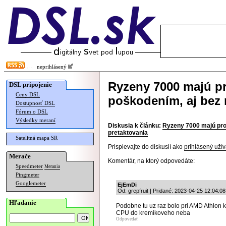
neprihlásený
Ryzeny 7000 majú p
DSL pripojenie
Ceny DSL
poškodením, aj bez
Dostupnosť DSL
Fórum o DSL
Výsledky meraní
Diskusia k článku:
Ryzeny 7000 majú pro
pretaktovania
Satelitná mapa SR
Prispievajte do diskusií ako
prihlásený užív
Merače
Komentár, na ktorý odpovedáte:
Speedmeter
Merania
Pingmeter
Googlemeter
EjEmDi
Od: grepfruit | Pridané: 2023-04-25 12:04:08
Hľadanie
Podobne tu uz raz bolo pri AMD Athlon k
CPU do kremikoveho neba
Odpovedať