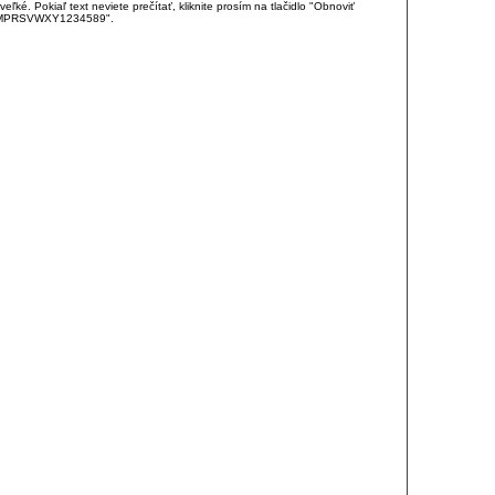
é. Pokiaľ text neviete prečítať, kliknite prosím na tlačidlo "Obnoviť
DJKMPRSVWXY1234589".