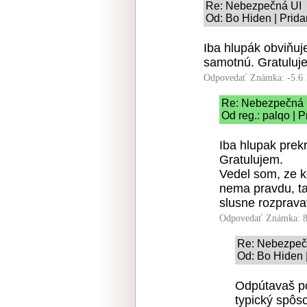
Re: Nebezpečná UI
Od: Bo Hiden | Prida
Iba hlupák obviňuj
samotnú. Gratuluje
Odpovedať
Známka: -5.6
Re: Nebezpečná 
Od reg.: palqo | 
Iba hlupak prek
Gratulujem.
Vedel som, ze 
nema pravdu, ta
slusne rozpravat
Odpovedať
Známka: 8
Re: Nebezpeč
Od: Bo Hiden 
Odpútavaš poz
typický spôso