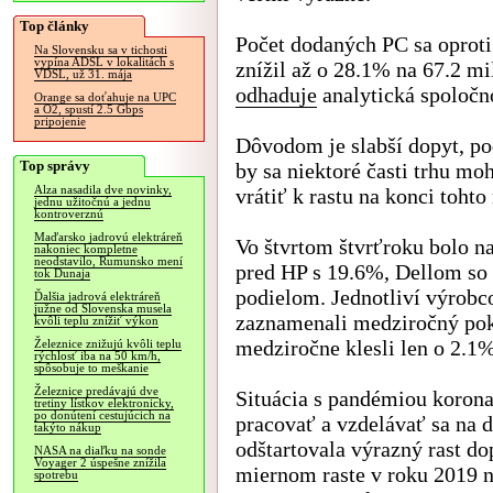
Top články
Počet dodaných PC sa oprot
Na Slovensku sa v tichosti
vypína ADSL v lokalitách s
znížil až o 28.1% na 67.2 mi
VDSL, už 31. mája
odhaduje
analytická spoločn
Orange sa doťahuje na UPC
a O2, spustí 2.5 Gbps
pripojenie
Dôvodom je slabší dopyt, p
Top správy
by sa niektoré časti trhu moh
Alza nasadila dve novinky,
vrátiť k rastu na konci tohto
jednu užitočnú a jednu
kontroverznú
Maďarsko jadrovú elektráreň
Vo štvrtom štvrťroku bolo 
nakoniec kompletne
neodstavilo, Rumunsko mení
pred HP s 19.6%, Dellom so
tok Dunaja
podielom. Jednotliví výrobc
Ďalšia jadrová elektráreň
južne od Slovenska musela
zaznamenali medziročný pok
kvôli teplu znížiť výkon
medziročne klesli len o 2.1%
Železnice znižujú kvôli teplu
rýchlosť iba na 50 km/h,
spôsobuje to meškanie
Železnice predávajú dve
Situácia s pandémiou koronav
tretiny lístkov elektronicky,
po donútení cestujúcich na
pracovať a vzdelávať sa na 
takýto nákup
odštartovala výrazný rast d
NASA na diaľku na sonde
Voyager 2 úspešne znížila
miernom raste v roku 2019 
spotrebu