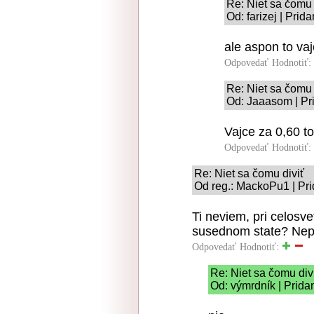
Re: Niet sa čomu 
Od: farizej | Prid
ale aspon to va
Odpovedať
Hodnotiť:
Re: Niet sa čomu 
Od: Jaaasom | Pr
Vajce za 0,60 t
Odpovedať
Hodnotiť:
Re: Niet sa čomu diviť
Od reg.: MackoPu1 | Pri
Ti neviem, pri celosve
susednom state? Nep
Odpovedať
Hodnotiť:
Re: Niet sa čomu div
Od: výmrdník | Prida