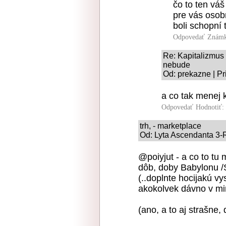
čo to ten váš
pre vás osob
boli schopní 
Odpovedať
Známk
Re: Kapitalizmus 
nebude
Od: prekazne | Pr
a co tak menej
Odpovedať
Hodnotiť:
trh, - marketplace
Od: Lyta Ascendanta 3-R
@poiyjut - a co to tu 
dôb, doby Babylonu /
(..doplnte hocijakú vy
akokolvek dávno v min
(ano, a to aj strašne,