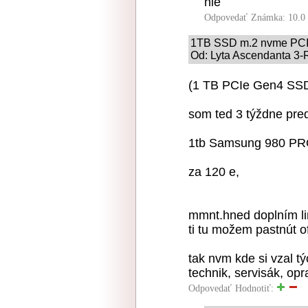
nie
Odpovedať
Známka: 10.0
1TB SSD m.2 nvme PCIe
Od: Lyta Ascendanta 3-R
(1 TB PCIe Gen4 SSD 
som ted 3 týždne pred
1tb Samsung 980 PR
za 120 e,
mmnt.hned doplním li
ti tu možem pastnút o
tak nvm kde si vzal tý
technik, servisák, op
Odpovedať
Hodnotiť: