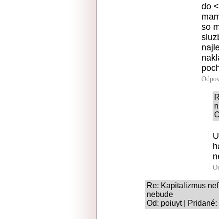
do <
mam 
so m
sluz
najl
nakl
poc
Odpov
R
n
O
U
h
n
O
Re: Kapitalizmus nef
nebude
Od: poiuyt | Pridané