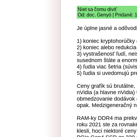
Niet sa čomu diviť
Od: doc. Genyó | Pridané: 
Je úplne jasné a odôvodi
1) koniec kryptohorúčky 
2) koniec alebo redukcia
3) vystrašenosť ľudí, ne
susednom štáte a enormn
4) ľudia viac šetria (súvi
5) ľudia si uvedomujú p
Ceny grafík sú brutálne,
nVidia (a hlavne nVidia) 
obmedzovanie dodávok (v
opak. Medzigeneračný n
RAM-ky DDR4 ma prekvap
roku 2021 ste za rovnaké
klesli, hoci niektoré ce