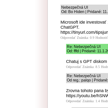
Nebezpečná UI
Od: Bo Hiden | Pridané: 11
Microsoft ide investovať 
ChatGPT.
https://tinyurl.com/6psj
Odpovedať
Známka: 0.9
Hodnoti
Re: Nebezpečná UI
Od: fffd | Pridané: 11.1
Chatuj s GPT diskom :
Odpovedať
Známka: 8.5
Hodn
Re: Nebezpečná UI
Od reg.: palqo | Pridané
Zrovna tohoto pana b
https://youtu.be/hS
Odpovedať
Známka: 1.4
Hodn