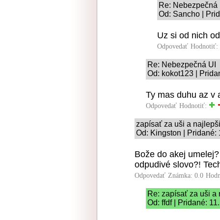
Re: Nebezpečná 
Od: Sancho | Pri
Uz si od nich od
Odpovedať
Hodnotiť:
Re: Nebezpečná UI
Od: kokot123 | Prida
Ty mas duhu az v 
Odpovedať
Hodnotiť:
zapísať za uši a najlepši
Od: Kingston | Pridané:
Bože do akej umelej?
odpudivé slovo?! Tech
Odpovedať
Známka: 0.0
Hodn
Re: zapísať za uši a 
Od: ffdf | Pridané: 1