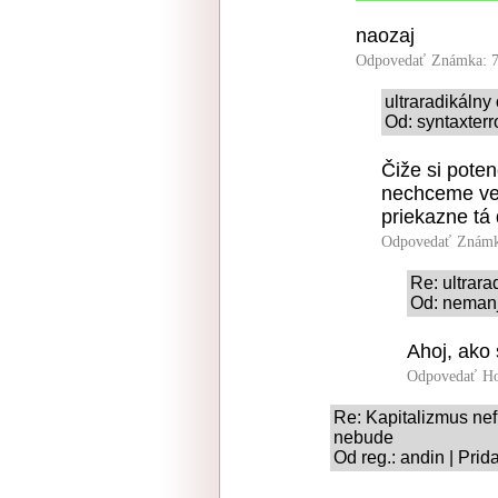
naozaj
Odpovedať
Známka: 7
ultraradikáln
Od: syntaxterr
Čiže si pote
nechceme vedi
priekazne tá
Odpovedať
Známk
Re: ultrar
Od: nemanj
Ahoj, ako
Odpovedať
Ho
Re: Kapitalizmus nef
nebude
Od reg.: andin | Pri