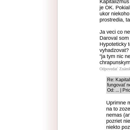
Kapitalizmus 
je OK. Pokial
ukor niekoho
prostredia, t
Ja veci co n
Daroval som 
Hypoteticky t
vyhadzovat?
"ja tym nic n
chrapunskym 
Odpovedať
Známk
Re: Kapita
fungovať 
Od: ... | P
Uprimne mi
na to zoze
nemas (an
pozriet ni
niekto po