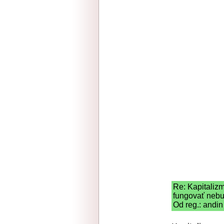
Re: Kapitaliz
fungovať neb
Od reg.: andin