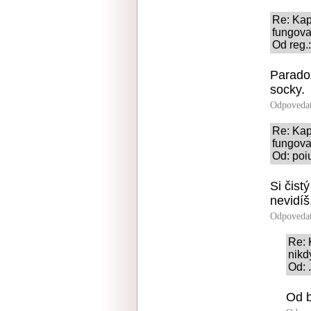
Re: Kap
fungov
Od reg.
Paradox
socky.
Odpoveda
Re: Kap
fungov
Od: poi
Si čist
nevidíš
Odpoveda
Re: 
nikd
Od: 
Od b