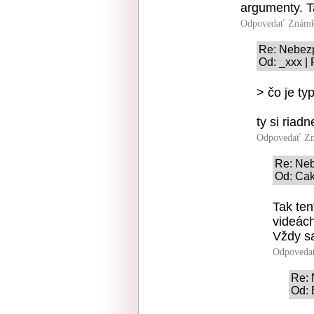
argumenty. T
Odpovedať
Známk
Re: Nebez
Od: _xxx |
> čo je ty
ty si riad
Odpovedať
Zn
Re: Ne
Od: Cak
Tak ten
videách
Vždy s
Odpoveda
Re: 
Od: 