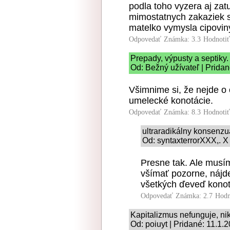
podla toho vyzera aj zat
mimostatnych zakaziek 
matelko vymysla cipoviny,
Odpovedať
Známka: 3.3
Hodnoti
Prepady, výpusty a septiky.
Od: Bežný užívateľ | Prida
Všimnime si, že nejde o
umelecké konotácie.
Odpovedať
Známka: 8.3
Hodnoti
ultraradikálny konsenz
Od: syntaxterrorXXX,. X
Presne tak. Ale musí
všímať pozorne, nájde
všetkých ďeveď konot
Odpovedať
Známka: 2.7
Hodn
Kapitalizmus nefunguje, ni
Od: poiuyt | Pridané: 11.1.