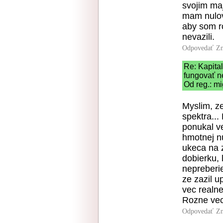
svojim ma
mam nulovu
aby som ro
nevazili.
Odpovedať
Zn
Re: Kapita
fungovať 
Od reg.: mi
Myslim, ze
spektra...
ponukal ve
hmotnej n
ukeca na 
dobierku, 
nepreberie
ze zazil 
vec realne
Rozne vec
Odpovedať
Zn