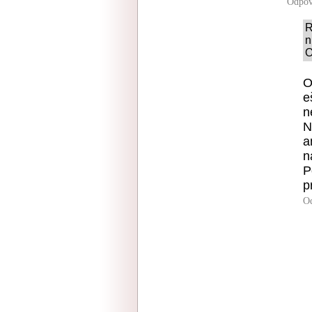
Odpov
R
n
O
O
e
n
N
a
n
P
p
O