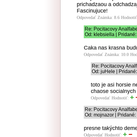
prichadzaou a odchadzaj
Fascinujuce!
Odpovedať
Známka: 8.6
Hodnoti
Re: Pocitacovy Analfabe
Od: klebsiella | Pridané
Caka nas krasna buduc
Odpovedať
Známka: 10.0
Hod
Re: Pocitacovy Analf
Od: juHele | Pridané
toto je asi horsie 
chaose socialnych 
Odpovedať
Hodnotiť:
Re: Pocitacovy Analfabe
Od: mojnazor | Pridané:
presne takýchto demen
Odpovedať
Hodnotiť: