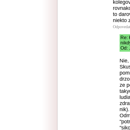
kolegov
rovnako
to daro
niekto 
Odpoveda
Re: 
nikd
Od: 
Nie,
Skus
pomo
drzo
ze p
taky
ludi
zdra
nik)
Odmi
"pot
"sik