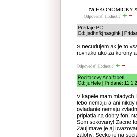
.. za EKONOMICKY s
Odpovedať
Hodnotiť:
Predaje PC
Od: jsdhnfkjhasgfnk | Prida
S necudujem ak je to vsa
rovnako ako za korony a t
Odpovedať
Hodnotiť:
Pocitacovy Analfabeti
Od: juHele | Pridané: 11.1
V kapele mam mladych l
lebo nemaju a ani nikdy 
ovladanie nemaju zvladnut
priplatia na dobry fon. 
Som sokovany! Zacne to 
Zaujimave je aj uvazovan
zalohy. Secko je na socia