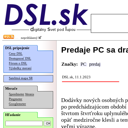
neprihlásený
Predaje PC sa dr
DSL pripojenie
Ceny DSL
Dostupnosť DSL
Fórum o DSL
Značky:
PC
predaj
Výsledky meraní
DSL.sk, 11.1.2023
Satelitná mapa SR
Merače
Speedmeter
Merania
Dodávky nových osobných p
Pingmeter
Googlemeter
po predchádzajúcom období 
štvrtom štvrťroku uplynuléh
Hľadanie
opäť medziročne klesli a ten
veľmi výrazne.