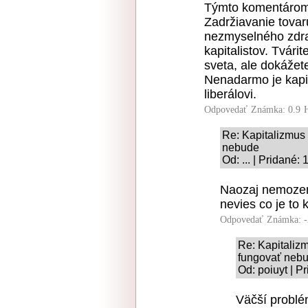
Týmto komentárom 
Zadržiavanie tovar
nezmyselného zdr
kapitalistov. Tvári
sveta, ale dokážet
Nenadarmo je kapi
liberálovi.
Odpovedať
Známka: 0.9
Re: Kapitalizmus 
nebude
Od: ... | Pridané:
Naozaj nemozem 
nevies co je to 
Odpovedať
Známka: -
Re: Kapitaliz
fungovať neb
Od: poiuyt | P
Väčší problém