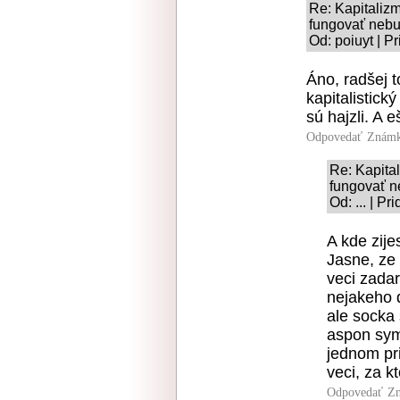
Re: Kapitaliz
fungovať neb
Od: poiuyt | P
Áno, radšej t
kapitalistick
sú hajzli. A e
Odpovedať
Známk
Re: Kapita
fungovať 
Od: ... | P
A kde zije
Jasne, ze
veci zadar
nejakeho 
ale socka
aspon sym
jednom pri
veci, za kt
Odpovedať
Zn