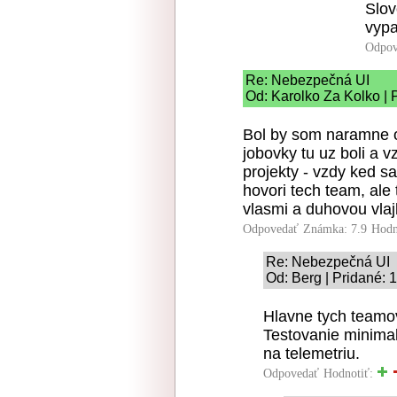
Slov
vypa
Odpov
Re: Nebezpečná UI
Od: Karolko Za Kolko | 
Bol by som naramne o
jobovky tu uz boli a 
projekty - vzdy ked s
hovori tech team, ale
vlasmi a duhovou vlaj
Odpovedať
Známka: 7.9
Hodn
Re: Nebezpečná UI
Od: Berg | Pridané: 
Hlavne tych teamov
Testovanie minima
na telemetriu.
Odpovedať
Hodnotiť: