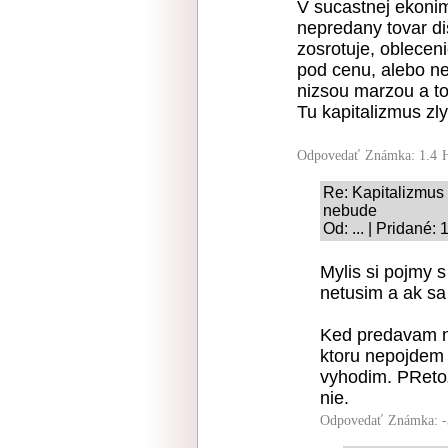
V sucastnej ekonim
nepredany tovar di
zosrotuje, obleceni
pod cenu, alebo neb
nizsou marzou a to
Tu kapitalizmus zly
Odpovedať
Známka: 1.4
Re: Kapitalizmus 
nebude
Od: ... | Pridané:
Mylis si pojmy 
netusim a ak sa 
Ked predavam ni
ktoru nepojdem 
vyhodim. PRetoz
nie.
Odpovedať
Známka: -