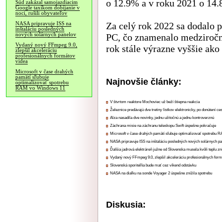
o 12.9% a v roku 2021 o 14.
Súd zakázal samojazdiacim
Google taxíkom dobíjanie v
noci, rušili obyvateľov
Za celý rok 2022 sa dodalo 
NASA pripravuje ISS na
inštaláciu posledných
nových solárnych panelov
PC, čo znamenalo medziročný
Vydaný nový FFmpeg 9.0,
rok stále výrazne vyššie ak
zlepšil akceleráciu
profesionálnych formátov
videa
Microsoft v čase drahých
pamätí sľubuje
Najnovšie články:
optimalizovať spotrebu
RAM vo Windows 11
V štvrtom reaktore Mochoviec už beží štiepna reakcia
Železnice predávajú dve tretiny lístkov elektronicky, po donútení ce
Alza nasadila dve novinky, jednu užitočnú a jednu kontroverznú
Záchrana misie na záchranu teleskopu Swift úspešne pokračuje
Microsoft v čase drahých pamätí sľubuje optimalizovať spotrebu
NASA pripravuje ISS na inštaláciu posledných nových solárnych p
Ďalšia jadrová elektráreň južne od Slovenska musela kvôli teplu zn
Vydaný nový FFmpeg 9.0, zlepšil akceleráciu profesionálnych form
Slovenská sporiteľňa bude mať cez víkend odstávku
NASA na diaľku na sonde Voyager 2 úspešne znížila spotrebu
Diskusia: