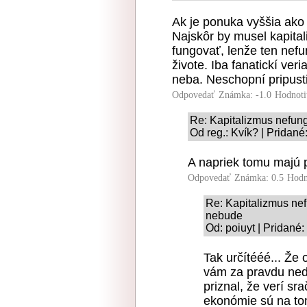
Ak je ponuka vyššia ako 
Najskôr by musel kapita
fungovať, lenže ten nefu
živote. Iba fanatickí ver
neba. Neschopní pripustiť
Odpovedať
Známka: -1.0
Hodnoti
Re: Kapitalizmus nefung
Od reg.: Kvík? | Pridané
A napriek tomu majú p
Odpovedať
Známka: 0.5
Hodn
Re: Kapitalizmus nef
nebude
Od: poiuyt | Pridané
Tak určítééé... Že
vám za pravdu nedá
priznal, že verí s
ekonómie sú na tom