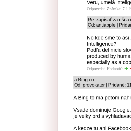
Veru, umelá intelig
Odpovedať
Známka: 7.1
Re: zapísať za uši a 
Od: antiapple | Prid
No kde sme to asi z
Intelligence?
Podľa definície slo
produced by human 
especially as a co
Odpovedať
Hodnotiť:
a Bing co...
Od: provokater | Pridané: 1
A Bing to ma potom nahn
Vsade dominuje Google,
je velky prd s vyhladava
A kedze tu ani Facebook