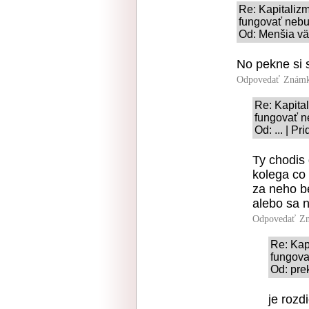
Re: Kapitaliz
fungovať neb
Od: Menšia vä
No pekne si s
Odpovedať
Známk
Re: Kapita
fungovať 
Od: ... | P
Ty chodis
kolega co 
za neho b
alebo sa 
Odpovedať
Zn
Re: Kap
fungov
Od: pre
je rozd