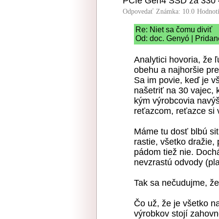
PCIe Gen4 SSD za 330 
Odpovedať
Známka: 10.0
Hodnot
Re: Niet sa čomu diviť
Od: doc. Genyó | Pridan
Analytici hovoria, že 
obehu a najhoršie pre 
Sa im povie, keď je 
našetriť na 30 vajec, 
kým výrobcovia navýš
reťazcom, reťazce si
Máme tu dosť blbú sit
rastie, všetko dražie
pádom tiež nie. Doch
nevzrastú odvody (pla
Tak sa nečudujme, že 
Čo už, že je všetko n
výrobkov stojí zahovno