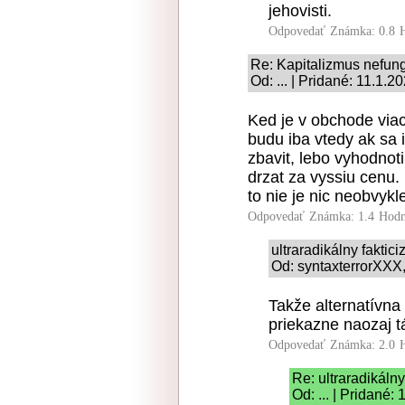
jehovisti.
Odpovedať
Známka: 0.8
Re: Kapitalizmus nefung
Od: ... | Pridané: 11.1.2
Ked je v obchode viac
budu iba vtedy ak sa 
zbavit, lebo vyhodnoti
drzat za vyssiu cenu.
to nie je nic neobvykl
Odpovedať
Známka: 1.4
Hodn
ultraradikálny faktic
Od: syntaxterrorXXX,
Takže alternatívna r
priekazne naozaj t
Odpovedať
Známka: 2.0
Re: ultraradikálny
Od: ... | Pridané: