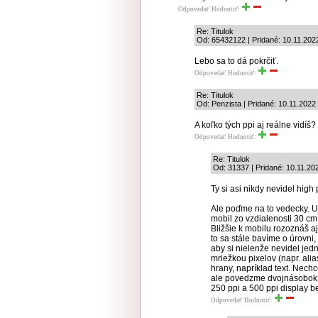
Odpovedať
Hodnotiť:
Re: Titulok
Od: 65432122 | Pridané: 10.11.202
Lebo sa to dá pokrčiť.
Odpovedať
Hodnotiť:
Re: Titulok
Od: Penzista | Pridané: 10.11.2022
A koľko tých ppi aj reálne vidíš?
Odpovedať
Hodnotiť:
Re: Titulok
Od: 31337 | Pridané: 10.11.20
Ty si asi nikdy nevidel high 
Ale poďme na to vedecky. U
mobil zo vzdialenosti 30 cm
Bližšie k mobilu rozoznáš a
to sa stále bavíme o úrovni,
aby si nielenže nevidel jedn
mriežkou pixelov (napr. alia
hrany, napríklad text. Nechc
ale povedzme dvojnásobok. 
250 ppi a 500 ppi display be
Odpovedať
Hodnotiť: