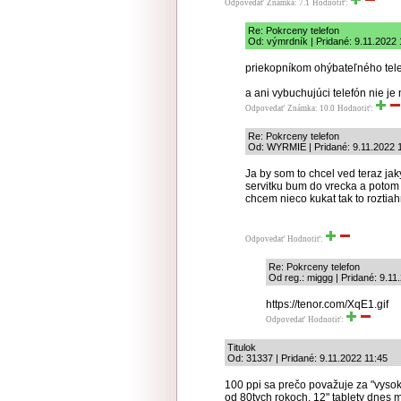
Odpovedať
Známka: 7.1
Hodnotiť:
Re: Pokrceny telefon
Od: výmrdník | Pridané: 9.11.2022 
priekopníkom ohýbateľného tele
a ani vybuchujúci telefón nie j
Odpovedať
Známka: 10.0
Hodnotiť:
Re: Pokrceny telefon
Od: WYRMIE | Pridané: 9.11.2022 
Ja by som to chcel ved teraz jak
servitku bum do vrecka a potom
chcem nieco kukat tak to roztiah
Odpovedať
Hodnotiť:
Re: Pokrceny telefon
Od reg.: miggg | Pridané: 9.11
https://tenor.com/XqE1.gif
Odpovedať
Hodnotiť:
Titulok
Od: 31337 | Pridané: 9.11.2022 11:45
100 ppi sa prečo považuje za "vysok
od 80tych rokoch. 12" tablety dnes 