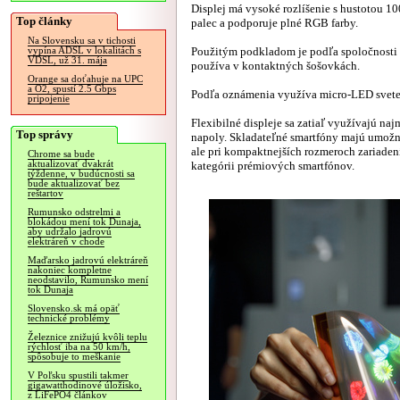
Displej má vysoké rozlíšenie s hustotou 10
Top články
palec a podporuje plné RGB farby.
Na Slovensku sa v tichosti
Použitým podkladom je podľa spoločnosti 
vypína ADSL v lokalitách s
VDSL, už 31. mája
používa v kontaktných šošovkách.
Orange sa doťahuje na UPC
a O2, spustí 2.5 Gbps
Podľa oznámenia využíva micro-LED svete
pripojenie
Flexibilné displeje sa zatiaľ využívajú na
Top správy
napoly. Skladateľné smartfóny majú umožni
ale pri kompaktnejších rozmeroch zariadení
Chrome sa bude
aktualizovať dvakrát
kategórii prémiových smartfónov.
týždenne, v budúcnosti sa
bude aktualizovať bez
reštartov
Rumunsko odstrelmi a
blokádou mení tok Dunaja,
aby udržalo jadrovú
elektráreň v chode
Maďarsko jadrovú elektráreň
nakoniec kompletne
neodstavilo, Rumunsko mení
tok Dunaja
Slovensko.sk má opäť
technické problémy
Železnice znižujú kvôli teplu
rýchlosť iba na 50 km/h,
spôsobuje to meškanie
V Poľsku spustili takmer
gigawatthodinové úložisko,
z LiFePO4 článkov