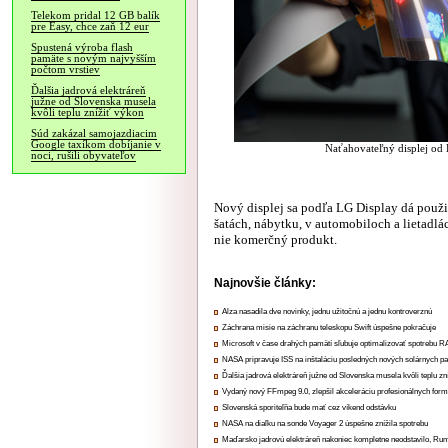
Telekom pridal 12 GB balík
pre Easy, chce zaň 12 eur
Spustená výroba flash
pamäte s novým najvyšším
počtom vrstiev
Ďalšia jadrová elektráreň
južne od Slovenska musela
kvôli teplu znížiť výkon
Súd zakázal samojazdiacim
Google taxíkom dobíjanie v
Naťahovateľný displej od L
noci, rušili obyvateľov
Nový displej sa podľa LG Display dá použi
šatách, nábytku, v automobiloch a lietadlác
nie komerčný produkt.
Najnovšie články:
Alza nasadila dve novinky, jednu užitočnú a jednu kontroverznú
Záchrana misie na záchranu teleskopu Swift úspešne pokračuje
Microsoft v čase drahých pamätí sľubuje optimalizovať spotrebu
NASA pripravuje ISS na inštaláciu posledných nových solárnych p
Ďalšia jadrová elektráreň južne od Slovenska musela kvôli teplu zn
Vydaný nový FFmpeg 9.0, zlepšil akceleráciu profesionálnych form
Slovenská sporiteľňa bude mať cez víkend odstávku
NASA na diaľku na sonde Voyager 2 úspešne znížila spotrebu
Maďarsko jadrovú elektráreň nakoniec kompletne neodstavilo, Ru