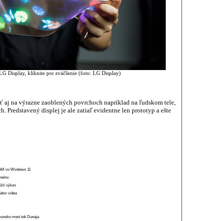
G Display, kliknite pre zväčšenie (foto: LG Display)
ť aj na výrazne zaoblených povrchoch napríklad na ľudskom tele,
h. Predstavený displej je ale zatiaľ evidentne len prototyp a ešte
 RAM vo Windows 11
anelov
ížiť výkon
átov videa
munsko mení tok Dunaja