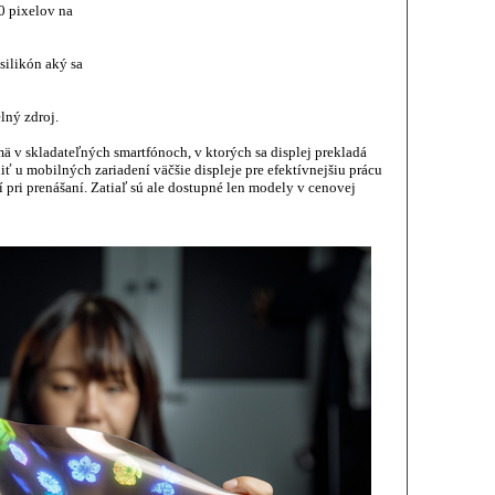
0 pixelov na
silikón aký sa
lný zdroj.
jmä v skladateľných smartfónoch, v ktorých sa displej prekladá
ť u mobilných zariadení väčšie displeje pre efektívnejšiu prácu
 pri prenášaní. Zatiaľ sú ale dostupné len modely v cenovej