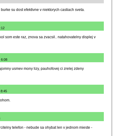
burke su dost efektivne v niektorych castiach sveta.
0:12
ikol som este raz, znova sa zvacsil.. natahovatelny displej v
 6:08
jomny usmev mony lizy, pauhofovej ci zrelej zdeny
 8:45
 rohom.
3
citelny telefon - nebude sa ohybat len v jednom mieste -