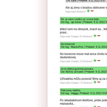
Od: Ejha | Pridané: 9.11.2022 6:57
Ale aj zeny s bradou oblecene v 
Odpovedať
Hodnotiť:
Re: ja viem vsetko uz vcera bolo..
Od reg.: ujo horar | Pridané: 9.11.2022 
klikol som na obrazok, zvacil sa... kl
praxi..
Odpovedať
Známka: 9.0
Hodnotiť:
No konecne
Od reg.: MackoPu1 | Pridané: 9.11.2022
No konecne moze mat anca chvilu ta
studenkovej.
Odpovedať
Známka: 5.0
Hodnotiť:
Je to dobrá jesenná ponuka.
Od: Bežný užívateľ | Pridané: 9.11.2022
Užívatelia môžu pozerať filmy aj za
Odpovedať
Známka: 7.8
Hodnotiť:
Pokrceny telefon
Od reg.: miggg | Pridané: 9.11.2022 9:5
Po skladatelnom telefone, pride pokr
nepopuka...