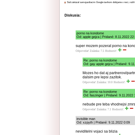
Súd zakázal samojazdiacim Google taxíkom dobíjanie v noci, rušili
Diskusia:
porno na kondome
Od: apple gejza | Pridané: 8.11.2022 22
super mozem pozerat porno na ko
Odpovedať
Známka: 7.5
Hodnotiť:
Re: porno na kondome
Od: gay apple gejza | Pridané: 9.1
Mozes ho dat aj partnerovi/partn
dalsim pre lepsi zazitok.
Odpovedať
Známka: 10.0
Hodnotiť:
Re: porno na kondome
Od: faszinger | Pridané: 9.11.2022 
nebude pre teba vhodnejsi zmrs
Odpovedať
Známka: 7.1
Hodnotiť:
invisible man
Od: xzpyth | Pridané: 9.11.2022 0:09
neviditelni vojaci sa blizia