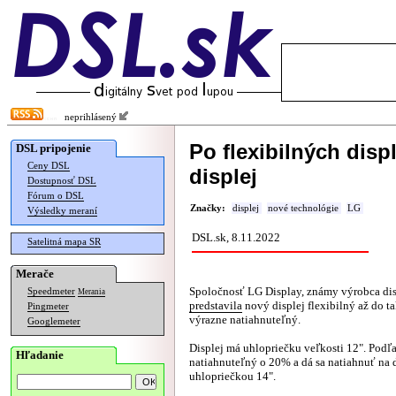
neprihlásený
Po flexibilných dis
DSL pripojenie
Ceny DSL
displej
Dostupnosť DSL
Fórum o DSL
Značky:
displej
nové technológie
LG
Výsledky meraní
DSL.sk, 8.11.2022
Satelitná mapa SR
Merače
Spoločnosť LG Display, známy výrobca dis
Speedmeter
Merania
predstavila
nový displej flexibilný až do ta
Pingmeter
výrazne natiahnuteľný.
Googlemeter
Displej má uhlopriečku veľkosti 12". Podľ
Hľadanie
natiahnuteľný o 20% a dá sa natiahnuť na d
uhlopriečkou 14".