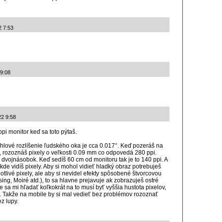
2 7:53
 9:08
22 9:58
ppi monitor keď sa toto pýtaš.
hlové rozlíšenie ľudského oka je cca 0.017°. Keď pozeráš na
, rozoznáš pixely o veľkosti 0.09 mm co odpovedá 280 ppi.
j dvojnásobok. Keď sedíš 60 cm od monitoru tak je to 140 ppi. A
 kde vidíš pixely. Aby si mohol vidieť hladký obraz potrebuješ
otlivé pixely, ale aby si nevidel efekty spôsobené štvorcovou
sing, Moiré atd.), to sa hlavne prejavuje ak zobrazuješ ostré
e sa mi hľadať koľkokrát na to musí byť vyššia hustota pixelov,
Takže na mobile by si mal vedieť bez problémov rozoznať
z lupy.