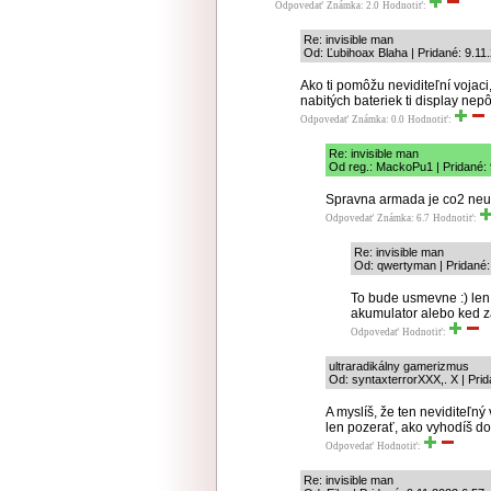
Odpovedať
Známka: 2.0
Hodnotiť:
Re: invisible man
Od: Ľubihoax Blaha | Pridané: 9.11
Ako ti pomôžu neviditeľní vojac
nabitých bateriek ti display nepô
Odpovedať
Známka: 0.0
Hodnotiť:
Re: invisible man
Od reg.: MackoPu1 | Pridané: 
Spravna armada je co2 neut
Odpovedať
Známka: 6.7
Hodnotiť:
Re: invisible man
Od: qwertyman | Pridané:
To bude usmevne :) len 
akumulator alebo ked za
Odpovedať
Hodnotiť:
ultraradikálny gamerizmus
Od: syntaxterrorXXX,. X | Pri
A myslíš, že ten neviditeľný
len pozerať, ako vyhodíš do
Odpovedať
Hodnotiť:
Re: invisible man