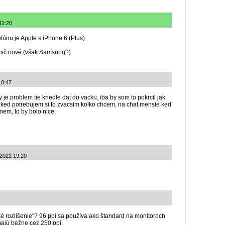
11:20
fónu je Apple s iPhone 6 (Plus)
e nič nové (však Samsung?)
18:47
y je problem tie knedle dat do vacku, iba by som to pokrcil jak
 ked potrebujem si to zvacsim kolko chcem, na chat mensie ked
nem, to by bolo nice.
.2022 19:20
é rozlíšenie"? 96 ppi sa používa ako štandard na monitoroch
majú bežne cez 250 ppi.