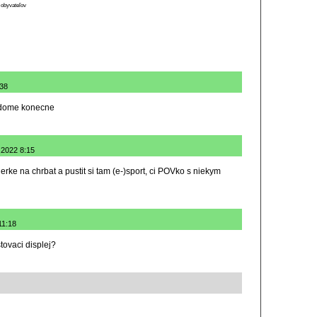
 obyvateľov
:38
ndome konecne
1.2022 8:15
erke na chrbat a pustit si tam (e-)sport, ci POVko s niekym
11:18
tovaci displej?