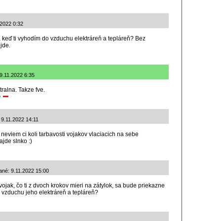
.2022 0:32
i, keď ti vyhodím do vzduchu elektráreň a tepláreň? Bez
jde.
9.11.2022 6:35
ralna. Takze fve.
 9.11.2022 14:11
neviem ci koli tarbavosti vojakov vlaciacich na sebe
jde slnko :)
dané: 9.11.2022 15:00
 vojak, čo ti z dvoch krokov mieri na zátylok, sa bude priekazne
 vzduchu jeho elektráreň a tepláreň?