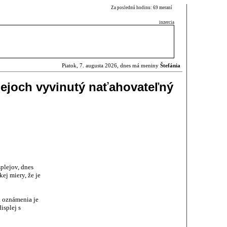
Za poslednú hodinu: 69 meraní
inzercia
Piatok, 7. augusta 2026, dnes má meniny
Štefánia
plejoch vyvinutý naťahovateľný
plejov, dnes
kej miery, že je
a oznámenia je
isplej s