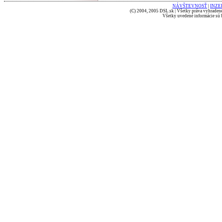
NÁVŠTEVNOSŤ
|
INZE
(C) 2004, 2005 DSL.sk | Všetky práva vyhradené
Všetky uvedené informácie sú b