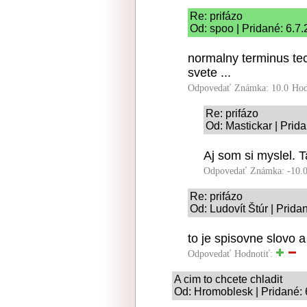
Re: prifázo
Od: spoo | Pridané: 6.7
normalny terminus tec
svete ...
Odpovedať
Známka: 10.0
Hod
Re: prifázo
Od: Mastickar | Prid
Aj som si myslel. T
Odpovedať
Známka: -10.
Re: prifázo
Od: Ludovít Štúr | Prida
to je spisovne slovo 
Odpovedať
Hodnotiť:
A cim to chcete chladit
Od: Hromoblesk | Pridané: 