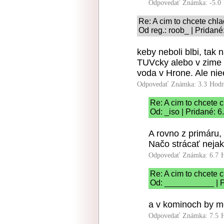
Odpovedať
Známka: -5.0
Re: A cim to chcete chla
Od reg.: roob_ | Pridané
keby neboli blbi, tak 
TUVcky alebo v zime k
voda v Hrone. Ale nie
Odpovedať
Známka: 3.3
Hodn
Re: A cim to chcete c
Od: _iso | Pridané: 
A rovno z primáru, 
Načo strácať nejak
Odpovedať
Známka: 6.7
Re: A cim to chcete c
Od: ___________ | P
a v kominoch by moh
Odpovedať
Známka: 7.5