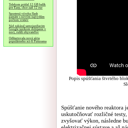
Telekom pridal 12 GB balík
pre Easy, chce zaň 12 eur
Spustená výroba flash
pamäte s novým najvyšším
počtom vrstiev
Súd zakázal samojazdiacim
Google taxíkom dobíjanie v
noci, rušili obyvateľov
Odštartovala nová séria
populárneho sci-fi Futurama
Popis spúšťania štvrtého blo
Sl
Spúšťanie nového reaktora je
uskutočňovať rozličné testy,
zvyšovať výkon, následne bu
elektrizačnej sústave a až 