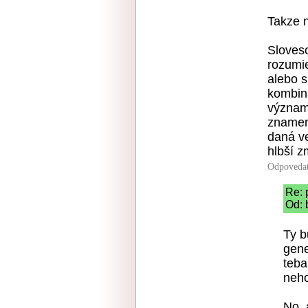
Takze n
Sloves
rozumi
alebo s
kombin
význam
znamen
daná v
hlbší z
Odpoveda
Re: 
Od: 
Ty b
gene
teba
neho
No, 