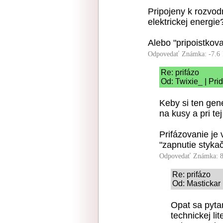
Pripojeny k rozvodn
elektrickej energie
Alebo "pripoistkova
Odpovedať
Známka: -7.6
Re: prifázo
Od: Twixie_ | Pri
Keby si ten gener
na kusy a pri te
Prifázovanie je
"zapnutie stykač
Odpovedať
Známka: 8
Re: prifázo
Od: Mastickar 
Opat sa pyta
technickej li