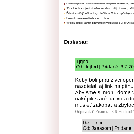
Maďarsko jadrovú elektráreň nakoniec kompletne neodstavilo, Ru
Súd zakázal samojazdiacim Google taxíkom dobíjanie v noci, rušili
Železnice znižujú kvôli teplu rýchlosť iba na 50 km/h, spôsobuje t
Slovensko.sk má opäť technické problémy
V Poľsku spustili takmer gigawatthodinové úložisko, z LiFePO4 čl
Diskusia:
Tjrjhd
Od: Jdjhrd | Pridané: 6.7.2
Keby boli prianzivci op
nazdielali aj link na gith
Aby sme si mohli doma vy
nakúpili staré palivo a d
musieť zakopať a zbytoč
Odpovedať
Známka: 8.6
Hodnoti
Re: Tjrjhd
Od: Jaaasom | Pridané: 