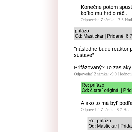
Konečne potom spusti
koľko mu hrdlo ráči.
Odpovedať
Známka: -3.3
Hod
prifázo
Od: Mastickar | Pridané: 6.
"následne bude reaktor p
sústave"
Prifázovaný? To zas aký
Odpovedať
Známka: -9.0
Hodnoti
Re: prifázo
Od: čitateľ originál | Pr
A ako to má byť podľ
Odpovedať
Známka: 8.7
Hodn
Re: prifázo
Od: Mastickar | Prid