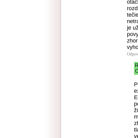
otáč
rozd
teči
netr
je u
povy
zhor
vyho
Odpov
R
O
P
e
E
p
ž
m
z
t
v