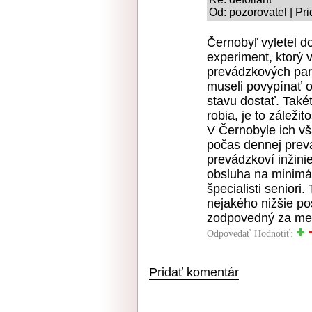
Od: pozorovatel | Pr
Černobyľ vyletel d
experiment, ktorý 
prevádzkových para
museli povypínať o
stavu dostať. Také
robia, je to záleži
V Černobyle ich vša
počas dennej prevá
prevádzkoví inžinie
obsluha na minimál
špecialisti seniori.
nejakého nižšie po
zodpovedný za meš
Odpovedať
Hodnotiť:
Pridať komentár