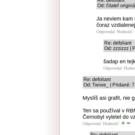
Re: defoliant
Od: čitateľ origin
Ja neviem kam t
čoraz vzdialenej
Odpovedať
Hodnotiť:
Re: defoliant
Od: zzzizzz | 
šadap en tejk
Odpovedať
Hodno
Re: defoliant
Od: Twixie_ | Pridané: 
Myslíš asi grafit, nie 
Ten sa používal v RB
Černobyl vyletel do v
Odpovedať
Hodnotiť:
Re: defoliant