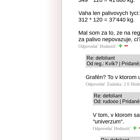
Vaha len palivovych tyci:
312 * 120 = 37'440 kg.
Mal som za to, ze na reg
za palivo nepovazuje, ci
Odpovedať
Hodnotiť:
Re: defoliant
Od reg.: Kvík? | Pridané
Grafén? To v ktorom 
Odpovedať
Známka: 2.0
Hodn
Re: defoliant
Od: rudooo | Pridané
V tom, v ktorom sa
"univerzum".
Odpovedať
Hodnotiť: