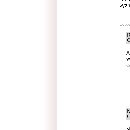
vyz
Odpov
R
O
A
w
O
N
O
N