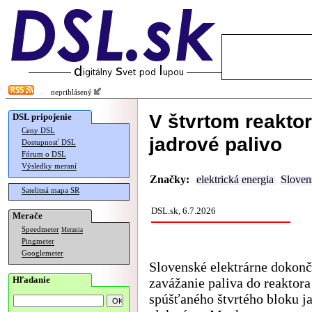
neprihlásený
V štvrtom reakto
DSL pripojenie
Ceny DSL
jadrové palivo
Dostupnosť DSL
Fórum o DSL
Výsledky meraní
Značky:
elektrická energia
Sloven
Satelitná mapa SR
DSL.sk, 6.7.2026
Merače
Speedmeter
Merania
Pingmeter
Googlemeter
Slovenské elektrárne dokonč
Hľadanie
zavážanie paliva do reaktor
spúšťaného štvrtého bloku j