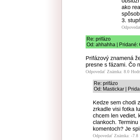
obsluž
ako rea
spôsobm
3. stup
Odpoveda
Re: prifázo
Od: ahhahha | Pridané: 
Prifázový znamená že
presne s fázami. Čo 
Odpovedať
Známka: 8.0
Hodn
Re: prifázo
Od: Mastickar | Prid
Kedze sem chodi z
zrkadle visi fotka l
chcem len vediet, 
clankoch. Terminu 
komentoch? Je sp
Odpovedať
Známka: -7.8