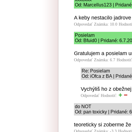
Od: Marcellus123 | Pridané
A keby nestacilo jadrove
Odpovedať
Známka: 10.0
Hodnot
Posielam
Od: Bfuid0 | Pridané: 6.7.2
Gratulujem a posielam u
Odpovedať
Známka: 6.7
Hodnoti
Re: Posielam
Od: iOfca z BA | Pridané
Vychýliš ho z obežnej
Odpovedať
Hodnotiť:
do NOT
Od: pan toxicky | Pridané: 
teoreticky si zoberme ž
Odpovedať
Známka: -3.3
Hodnoti