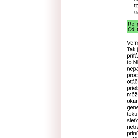
t
O
Re: 
Od: 
Veľm
Tak 
prif
to N
nepa
proc
otáč
prie
môže
okam
gene
toku
sieť
netr
prin