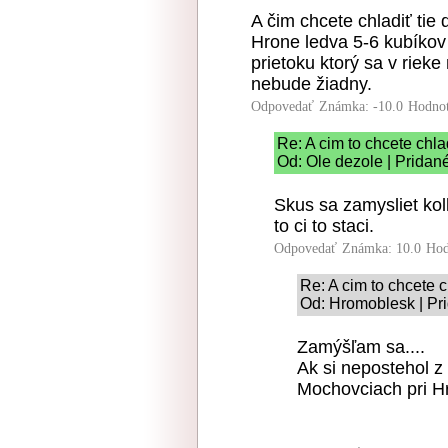
A čim chcete chladiť tie
Hrone ledva 5-6 kubíkov 
prietoku ktorý sa v riek
nebude žiadny.
Odpovedať
Známka: -10.0
Hodnot
Re: A cim to chcete chla
Od: Ole dezole | Pridan
Skus sa zamysliet kol
to ci to staci.
Odpovedať
Známka: 10.0
Hod
Re: A cim to chcete c
Od: Hromoblesk | Pr
Zamýšľam sa....
Ak si nepostehol z
Mochovciach pri Hr