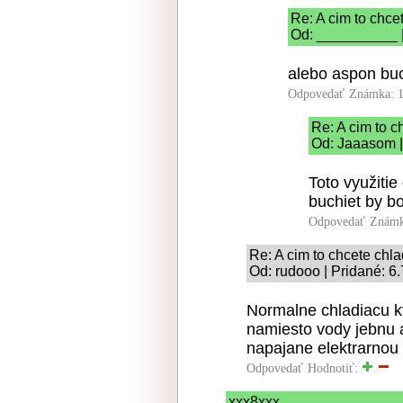
Re: A cim to chcet
Od: __________ |
alebo aspon bu
Odpovedať
Známka: 1
Re: A cim to c
Od: Jaaasom |
Toto využitie
buchiet by bo
Odpovedať
Známk
Re: A cim to chcete chla
Od: rudooo | Pridané: 6
Normalne chladiacu kv
namiesto vody jebnu a
napajane elektrarnou
Odpovedať
Hodnotiť:
xxx8xxx