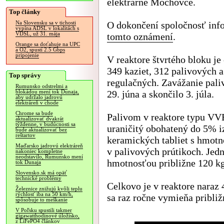
elektrárne Mochovce.
Top články
O dokončení spoločnosť inf
Na Slovensku sa v tichosti
vypína ADSL v lokalitách s
VDSL, už 31. mája
tomto oznámení
.
Orange sa doťahuje na UPC
a O2, spustí 2.5 Gbps
pripojenie
V reaktore štvrtého bloku je
349 kaziet, 312 palivových a
Top správy
regulačných. Zavážanie pali
Rumunsko odstrelmi a
29. júna a skončilo 3. júla.
blokádou mení tok Dunaja,
aby udržalo jadrovú
elektráreň v chode
Chrome sa bude
Palivom v reaktore typu VVE
aktualizovať dvakrát
týždenne, v budúcnosti sa
uraničitý obohatený do 5% i
bude aktualizovať bez
reštartov
keramických tabliet s hmotn
Maďarsko jadrovú elektráreň
v palivových prútikoch. Jed
nakoniec kompletne
neodstavilo, Rumunsko mení
hmotnosťou približne 120 kg 
tok Dunaja
Slovensko.sk má opäť
technické problémy
Celkovo je v reaktore naraz 
Železnice znižujú kvôli teplu
rýchlosť iba na 50 km/h,
sa raz ročne vymieňa približ
spôsobuje to meškanie
V Poľsku spustili takmer
gigawatthodinové úložisko,
z LiFePO4 článkov