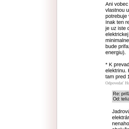
Ani vobec
vlastnou u
potrebuje 
Inak ten r
je uz iste
elektricke
minimalne
bude prif
energiu).
* K preva
elektrinu.
tam pred 
Odpovedať
Ho
Re: prif
Od: teli
Jadrovú
elektr
nenaho