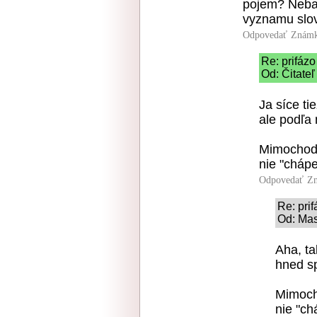
pojem? Neba
vyznamu slova
Odpovedať
Známk
Re: prifázo
Od: Čitateľ
Ja síce ti
ale podľa 
Mimochodo
nie "cháp
Odpovedať
Zn
Re: prif
Od: Mas
Aha, ta
hned sp
Mimoch
nie "c