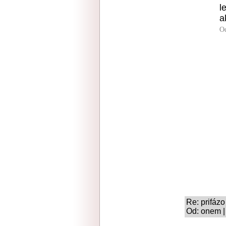
l
a
O
Re: prifázo
Od: onem |