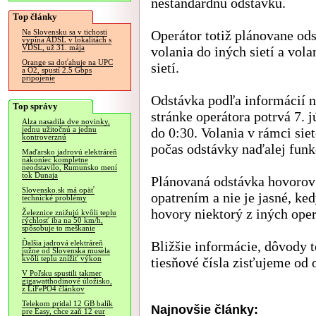
neštandardnú odstávku.
Top články
Operátor totiž plánovane ods
Na Slovensku sa v tichosti
vypína ADSL v lokalitách s
VDSL, už 31. mája
volania do iných sietí a vola
Orange sa doťahuje na UPC
sietí.
a O2, spustí 2.5 Gbps
pripojenie
Odstávka podľa informácií 
Top správy
stránke operátora potrvá 7. j
Alza nasadila dve novinky,
do 0:30. Volania v rámci sie
jednu užitočnú a jednu
kontroverznú
počas odstávky naďalej funk
Maďarsko jadrovú elektráreň
nakoniec kompletne
neodstavilo, Rumunsko mení
tok Dunaja
Plánovaná odstávka hovorov
Slovensko.sk má opäť
opatrením a nie je jasné, ke
technické problémy
hovory niektorý z iných oper
Železnice znižujú kvôli teplu
rýchlosť iba na 50 km/h,
spôsobuje to meškanie
Bližšie informácie, dôvody t
Ďalšia jadrová elektráreň
južne od Slovenska musela
kvôli teplu znížiť výkon
tiesňové čísla zisťujeme od 
V Poľsku spustili takmer
gigawatthodinové úložisko,
z LiFePO4 článkov
Telekom pridal 12 GB balík
Najnovšie články:
pre Easy, chce zaň 12 eur