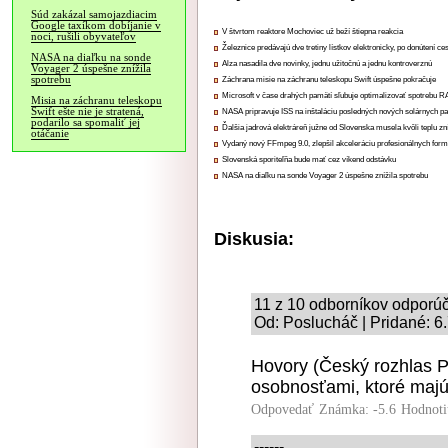
Súd zakázal samojazdiacim
Google taxíkom dobíjanie v
V štvrtom reaktore Mochoviec už beží štiepna reakcia
noci, rušili obyvateľov
Železnice predávajú dve tretiny lístkov elektronicky, po donútení ce
NASA na diaľku na sonde
Alza nasadila dve novinky, jednu užitočnú a jednu kontroverznú
Voyager 2 úspešne znížila
spotrebu
Záchrana misie na záchranu teleskopu Swift úspešne pokračuje
Microsoft v čase drahých pamätí sľubuje optimalizovať spotrebu
Misia na záchranu teleskopu
Swift ešte nie je stratená,
NASA pripravuje ISS na inštaláciu posledných nových solárnych p
podarilo sa spomaliť jej
Ďalšia jadrová elektráreň južne od Slovenska musela kvôli teplu zn
otáčanie
Vydaný nový FFmpeg 9.0, zlepšil akceleráciu profesionálnych form
Slovenská sporiteľňa bude mať cez víkend odstávku
NASA na diaľku na sonde Voyager 2 úspešne znížila spotrebu
Diskusia:
11 z 10 odborníkov odporúč
Od: Poslucháč | Pridané: 6
Hovory (Český rozhlas P
osobnosťami, ktoré majú
Odpovedať
Známka: -5.6
Hodnoti
------