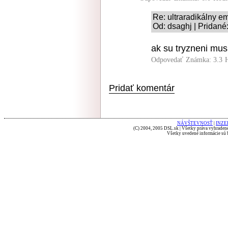
Re: ultraradikálny e
Od: dsaghj | Pridané
ak su tryzneni musia
Odpovedať
Známka: 3.3
Pridať komentár
NÁVŠTEVNOSŤ
|
INZE
(C) 2004, 2005 DSL.sk | Všetky práva vyhradené
Všetky uvedené informácie sú b