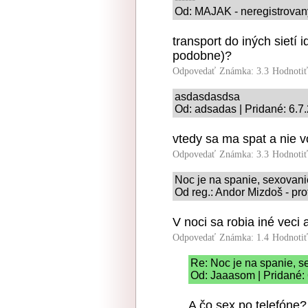
Od: MAJAK - neregistrovany
transport do iných sietí
podobne)?
Odpovedať
Známka: 3.3
Hodnoti
asdasdasdsa
Od: adsadas | Pridané: 6.7
vtedy sa ma spat a nie vo
Odpovedať
Známka: 3.3
Hodnoti
Noc je na spanie, sexovani
Od reg.: Andor Mizdoš - pro
V noci sa robia iné veci 
Odpovedať
Známka: 1.4
Hodnoti
Re: Noc je na spanie, s
Od: Jaaasom | Pridané:
A čo sex po telefóne?