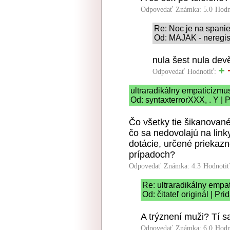
Odpovedať
Známka: 5.0
Hodn
Re: Noc je na spanie
Od: MAJAK - neregist
nula šest nula de
Odpovedať
Hodnotiť:
ultraradikálny empaticizmu
Od: syntaxterrorXXX, . Y | 
Čo všetky tie šikanované
čo sa nedovolajú na link
dotácie, určené priekaz
prípadoch?
Odpovedať
Známka: 4.3
Hodnoti
Re: ultraradikálny empa
Od: čitateľ originál | Pr
A trýznení muži? Tí 
Odpovedať
Známka: 6.0
Hodn