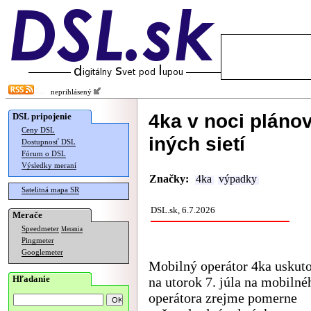
neprihlásený
4ka v noci pláno
DSL pripojenie
Ceny DSL
iných sietí
Dostupnosť DSL
Fórum o DSL
Výsledky meraní
Značky:
4ka
výpadky
Satelitná mapa SR
DSL.sk, 6.7.2026
Merače
Speedmeter
Merania
Pingmeter
Googlemeter
Mobilný operátor 4ka uskuto
Hľadanie
na utorok 7. júla na mobilné
operátora zrejme pomerne