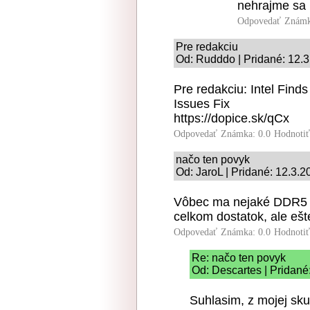
nehrajme sa 
Odpovedať
Známk
Pre redakciu
Od: Rudddo | Pridané: 12.
Pre redakciu: Intel Find
Issues Fix
https://dopice.sk/qCx
Odpovedať
Známka: 0.0
Hodnoti
načo ten povyk
Od: JaroL | Pridané: 12.3.
Vôbec ma nejaké DDR5 n
celkom dostatok, ale ešt
Odpovedať
Známka: 0.0
Hodnoti
Re: načo ten povyk
Od: Descartes | Pridané
Suhlasim, z mojej sk