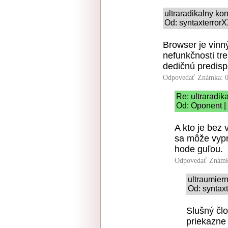
ultraradikalny k
Od: syntaxterrorX
Browser je vinn
nefunkčnosti tre
dedičnú predispo
Odpovedať
Známka: 0
Re: ultraradi
Od: Oponent |
A kto je bez
sa môže vypr
hode guľou.
Odpovedať
Známk
ultraumier
Od: syntaxt
Slušný čl
priekazne