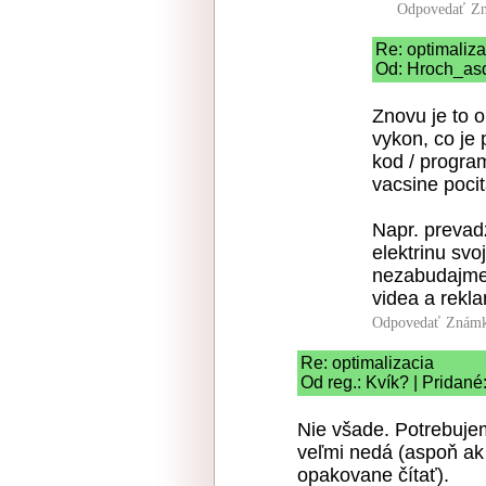
Odpovedať
Zn
Re: optimaliza
Od: Hroch_asd
Znovu je to o
vykon, co je
kod / program
vacsine pocit
Napr. prevad
elektrinu svo
nezabudajme 
videa a rekl
Odpovedať
Známk
Re: optimalizacia
Od reg.: Kvík? | Pridané
Nie všade. Potrebuje
veľmi nedá (aspoň ak
opakovane čítať).