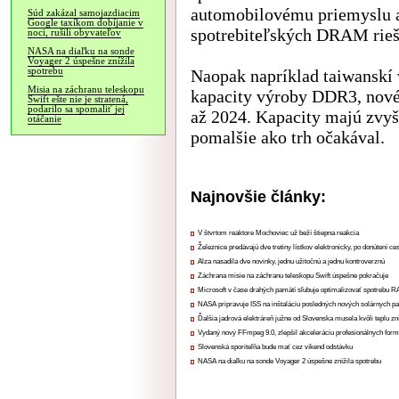
automobilovému priemyslu a
Súd zakázal samojazdiacim
Google taxíkom dobíjanie v
spotrebiteľských DRAM rieš
noci, rušili obyvateľov
NASA na diaľku na sonde
Voyager 2 úspešne znížila
spotrebu
Naopak napríklad taiwanskí
Misia na záchranu teleskopu
kapacity výroby DDR3, nové 
Swift ešte nie je stratená,
podarilo sa spomaliť jej
až 2024. Kapacity majú zvyšo
otáčanie
pomalšie ako trh očakával.
Najnovšie články:
V štvrtom reaktore Mochoviec už beží štiepna reakcia
Železnice predávajú dve tretiny lístkov elektronicky, po donútení ce
Alza nasadila dve novinky, jednu užitočnú a jednu kontroverznú
Záchrana misie na záchranu teleskopu Swift úspešne pokračuje
Microsoft v čase drahých pamätí sľubuje optimalizovať spotrebu
NASA pripravuje ISS na inštaláciu posledných nových solárnych p
Ďalšia jadrová elektráreň južne od Slovenska musela kvôli teplu zn
Vydaný nový FFmpeg 9.0, zlepšil akceleráciu profesionálnych form
Slovenská sporiteľňa bude mať cez víkend odstávku
NASA na diaľku na sonde Voyager 2 úspešne znížila spotrebu