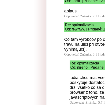
Od: JaroL | Pridané: 12
aplaus
Odpovedať
Známka: 7.1
Hodn
Re: optimalizacia
Od: fewrfww | Pridané: 
Co tam vyrobcov po co
travu na ulici pri otvo
vynimajuc!).
Odpovedať
Známka: 8.1
Hodn
Re: optimalizacia
Od: rfjrerjo | Pridan
ludia chcu mat vse
poskytuje dostatocn
drzi vsetko co sa
browser z toho, ze
javascriptovych f
Odpovedať
Známka: 5.7