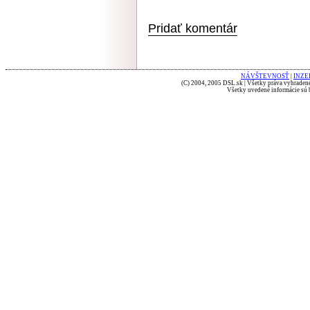
Pridať komentár
NÁVŠTEVNOSŤ
|
INZE
(C) 2004, 2005 DSL.sk | Všetky práva vyhradené
Všetky uvedené informácie sú b