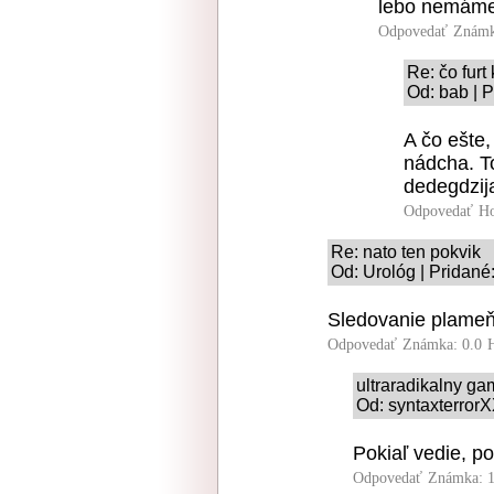
lebo nemáme 
Odpovedať
Známk
Re: čo furt
Od: bab | 
A čo ešte,
nádcha. T
dedegdzija
Odpovedať
Ho
Re: nato ten pokvik
Od: Urológ | Pridané
Sledovanie plameň
Odpovedať
Známka: 0.0
ultraradikalny g
Od: syntaxterrorX
Pokiaľ vedie, po
Odpovedať
Známka: 1