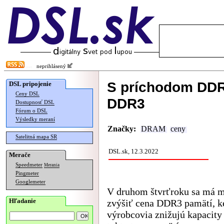
neprihlásený
S príchodom DDR
DSL pripojenie
Ceny DSL
DDR3
Dostupnosť DSL
Fórum o DSL
Výsledky meraní
Značky:
DRAM
ceny
Satelitná mapa SR
DSL.sk, 12.3.2022
Merače
Speedmeter
Merania
Pingmeter
Googlemeter
V druhom štvrťroku sa má m
Hľadanie
zvýšiť cena DDR3 pamätí, 
výrobcovia znižujú kapacity