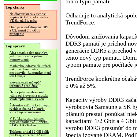
tohto typu pamätí.
Top články
Odhaduje
to analytická spol
Na Slovensku sa v tichosti
vypína ADSL v lokalitách s
VDSL, už 31. mája
TrendForce.
Orange sa doťahuje na UPC
a O2, spustí 2.5 Gbps
pripojenie
Dôvodom znižovania kapací
DDR3 pamätí je príchod nov
Top správy
generácie DDR5 a prechod v
Alza nasadila dve novinky,
tento nový typ pamäti. Dom
jednu užitočnú a jednu
kontroverznú
typom pamäte pre počítače 
Maďarsko jadrovú elektráreň
nakoniec kompletne
neodstavilo, Rumunsko mení
tok Dunaja
TrendForce konkrétne očaká
Slovensko.sk má opäť
o 0% až 5%.
technické problémy
Ďalšia jadrová elektráreň
južne od Slovenska musela
Kapacity výroby DDR3 začali
kvôli teplu znížiť výkon
výrobcovia Samsung a SK hy
Železnice znižujú kvôli teplu
rýchlosť iba na 50 km/h,
spôsobuje to meškanie
plánujú prestať ponúkať nie
V Poľsku spustili takmer
kapacitami 1/2 Gbit a 4 Gbi
gigawatthodinové úložisko,
z LiFePO4 článkov
výrobu DDR3 presunúť do to
Telekom pridal 12 GB balík
špecializované DRAM. Podľa
pre Easy, chce zaň 12 eur