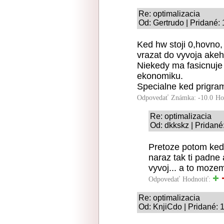
Re: optimalizacia
Od: Gertrudo | Pridané:
Ked hw stoji 0,hovno
vrazat do vyvoja ake
Niekedy ma fasicnuje 
ekonomiku.
Specialne ked prigram
Odpovedať
Známka: -10.0
Ho
Re: optimalizacia
Od: dkkskz | Pridané
Pretoze potom ked 
naraz tak ti padne
vyvoj... a to mozem
Odpovedať
Hodnotiť:
Re: optimalizacia
Od: KnjiCdo | Pridané: 