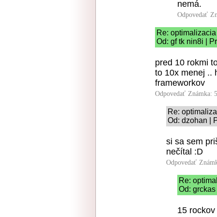
nemá.
Odpovedať
Zn
Re: optimalizacia
Od: gf tk nin8i | 
pred 10 rokmi to
to 10x menej .. h
frameworkov
Odpovedať
Známka: 5
Re: optimaliza
Od: dzohan | 
si sa sem pri
nečítal :D
Odpovedať
Známk
Re: optima
Od: grckas
15 rockov