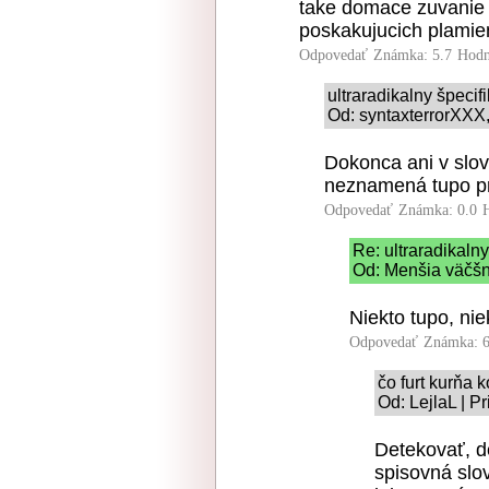
take domace zuvanie 
poskakujucich plamie
Odpovedať
Známka: 5.7
Hodn
ultraradikalny špeci
Od: syntaxterrorXXX,
Dokonca ani v slov
neznamená tupo p
Odpovedať
Známka: 0.0
Re: ultraradikaln
Od: Menšia väčšn
Niekto tupo, ni
Odpovedať
Známka: 6
čo furt kurňa 
Od: LejlaL | P
Detekovať, de
spisovná slov