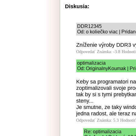
Diskusia:
DDR12345
Od: o koliečko viac | Prida
Zníženie výroby DDR3 v
Odpovedať
Známka: -3.8
Hodnoti
optimalizacia
Od: OriginalnyKoumak | Pr
Keby sa programatori nau
zoptimalizovali svoje pr
tak by si s tymi prebytk
steny...
Je smutne, ze taky wind
jedna radost, ale teraz n
Odpovedať
Známka: 5.3
Hodnoti
Re: optimalizacia