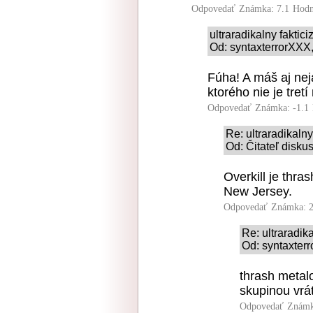
Odpovedať
Známka: 7.1
Hodn
ultraradikalny faktic
Od: syntaxterrorXXX,
Fúha! A máš aj ne
ktorého nie je tret
Odpovedať
Známka: -1.1
Re: ultraradikalny
Od: Čitateľ disku
Overkill je thr
New Jersey.
Odpovedať
Známka: 2
Re: ultraradik
Od: syntaxterr
thrash metal
skupinou vrá
Odpovedať
Známk