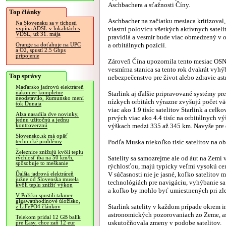
Aschbachera a sťažnosti Číny.
Top články
Aschbacher na začiatku mesiaca kritizoval,
Na Slovensku sa v tichosti
vlastní polovicu všetkých aktívnych sateli
vypína ADSL v lokalitách s
VDSL, už 31. mája
pravidlá a vesmír bude viac obmedzený v ob
a orbitálnych pozícií.
Orange sa doťahuje na UPC
a O2, spustí 2.5 Gbps
pripojenie
Zároveň Čína upozornila tento mesiac OSN,
vesmírna stanica sa tento rok dvakrát vyhýb
Top správy
nebezpečenstvo pre život alebo zdravie ast
Maďarsko jadrovú elektráreň
nakoniec kompletne
Starlink aj ďalšie pripravované systémy pr
neodstavilo, Rumunsko mení
nízkych orbitách výrazne zvyšujú počet vä
tok Dunaja
viac ako 1.9 tisíc satelitov Starlink a celk
Alza nasadila dve novinky,
prvých viac ako 4.4 tisíc na orbitálnych vý
jednu užitočnú a jednu
výškach medzi 335 až 345 km. Navyše pre dr
kontroverznú
Slovensko.sk má opäť
Podľa Muska niekoľko tisíc satelitov na obe
technické problémy
Železnice znižujú kvôli teplu
Satelity sa samozrejme ale od áut na Zemi
rýchlosť iba na 50 km/h,
spôsobuje to meškanie
rýchlosťou, majú typicky veľmi vysokú ce
V súčasnosti nie je jasné, koľko satelitov
Ďalšia jadrová elektráreň
južne od Slovenska musela
technológiách pre navigáciu, vyhýbanie sa 
kvôli teplu znížiť výkon
a koľko by mohlo byť umiestnených pri zle
V Poľsku spustili takmer
gigawatthodinové úložisko,
Starlink satelity v každom prípade okrem 
z LiFePO4 článkov
astronomických pozorovaniach zo Zeme, ast
Telekom pridal 12 GB balík
uskutočňovala zmeny v podobe satelitov.
pre Easy, chce zaň 12 eur