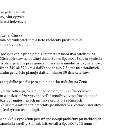
 že jeden človek
tov, sám vytvára
lasti frekvencií
 že jej Čínska
ala Starlink satelitom a tieto incidenty predstavovali
ronautov na stanici.
e poskytovanie pripojenia k Internetu z množstva satelitov na
čších objektov na obežnej dráhe Zeme. SpaceX už spolu vyniesla
ovo plánuje aj pre prvú generáciu systému mnohé tisícky satelitov,
škach 540 až 570 km a ďalších viac ako 7.5 tisíc na orbitálnych
uhú generáciu plánuje ďalších takmer 30 tisíc satelitov.
žnej dráhe je nič a je to ako niekoľko tisíc áut na Zemi.
 výrazne odlišujú, okrem iného sa pohybujú veľmi vysokou
nu a kolízie môžu vytvoriť veľké množstvo vesmírneho odpadu.
 môže byť umiestnených na nízke orbity pri súčasných
kolíziám a odstránenie z orbity po ukončení životnosti satelitov
pšení týchto technológií.
iného kvôli vysokému jasu už spôsobujú problémy pri niektorých
ronómia satelity Starlink kritizovali a SpaceX kvôli tomu