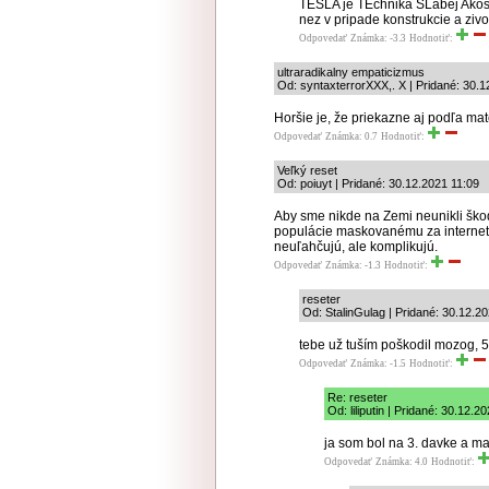
TESLA je TEchnika SLabej Akost
nez v pripade konstrukcie a zivo
Odpovedať
Známka: -3.3
Hodnotiť:
ultraradikalny empaticizmus
Od: syntaxterrorXXX,. X | Pridané: 30.
Horšie je, že priekazne aj podľa mat
Odpovedať
Známka: 0.7
Hodnotiť:
Veľký reset
Od: poiuyt | Pridané: 30.12.2021 11:09
Aby sme nikde na Zemi neunikli ško
populácie maskovanému za internet ve
neuľahčujú, ale komplikujú.
Odpovedať
Známka: -1.3
Hodnotiť:
reseter
Od: StalinGulag | Pridané: 30.12.2
tebe už tuším poškodil mozog, 5G
Odpovedať
Známka: -1.5
Hodnotiť:
Re: reseter
Od: liliputin | Pridané: 30.12.2
ja som bol na 3. davke a ma
Odpovedať
Známka: 4.0
Hodnotiť: