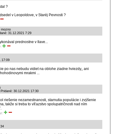
tal ?
 odsedel v Leopoldove, v Staréj Pevnosti ?
 - mozno
idané: 31.12.2021 7:29
vykonával prednostne v Ilave...
ť:
1 17:09
ie po nas nebudu vidiet na oblohe ziadne hviezdy,, ani
ohohodinovymi mrakmi ...
s
 Pridané: 30.12.2021 17:30
ol riešenie nezamestnanosti, starnutia populácie i zvýšenie
a, takže si treba to víťazstvo spolupatričnosti nad ním
.
iť:
:34