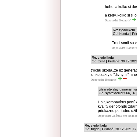
hehe, a kolko si dos
a kedy, kolko si si
Odpovedať
Hodnotiť:
Re: zjedol kefu
Od: Kendal | Pr
Trest smrti sa 
Odpovedať
Hodnoti
Re: zjedol kefu
Od: zenit | Pridané: 30.12.202
trochu skoda,,ze uz generac
slnko,zakryte "divnymi" mn
Odpovedať
Hodnotiť:
ultraradikalny gamerizmu
Od: syntaxterrorXXX,. X |
Holt, koronavírus ponúk
kvality genofondu zdarm
priekazne poriadne užiť
Odpovedať
Známka: 0.0
Hodnot
Re: zjedol kefu
Od: fdgdb | Pridané: 30.12.2021 17