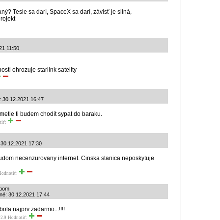
ý? Tesle sa darí, SpaceX sa darí, závisť je silná,
rojekt
021 11:50
osti ohrozuje starlink satelity
: 30.12.2021 16:47
Smetie ti budem chodit sypat do baraku.
tiť:
: 30.12.2021 17:30
 ludom necenzurovany internet. Cinska stanica neposkytuje
Hodnotiť:
upom
ané: 30.12.2021 17:44
bola najprv zadarmo...!!!!
2.9
Hodnotiť: