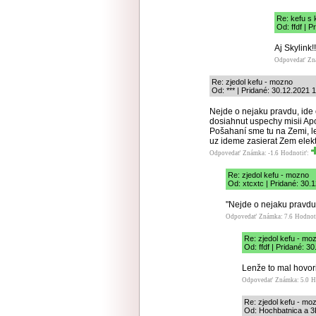
Re: kefu s
Od: ffdf | 
Aj Skylink!!
Odpovedať
Zn
Re: zjedol kefu - mozno
Od: *** | Pridané: 30.12.2021 
Nejde o nejaku pravdu, ide o
dosiahnut uspechy misii Ap
Pošahaní sme tu na Zemi, l
uz ideme zasierat Zem elekt
Odpovedať
Známka: -1.6
Hodnotiť:
Re: zjedol kefu - mozno
Od: xtcxtc | Pridané: 30.
"Nejde o nejaku pravdu"
Odpovedať
Známka: 7.6
Hodnot
Re: zjedol kefu - mo
Od: ffdf | Pridané: 3
Lenže to mal hovoriť
Odpovedať
Známka: 5.0
H
Re: zjedol kefu - mo
Od: Hochbatnica a 3