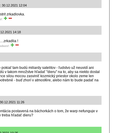
: 30.12.2021 12:04
trit zrkadlovka.
iť:
0.12.2021 14:18
...zrkadlia !
odnotiť:
 pokiaľ tam budú miliardy satelitov - ľudstvo už neuvidí ani
dú v takom množstve hľadať "dieru" na to, aby sa niekto dostal
chce silou mocou zasviniť kozmický priestor okolo zeme len
potrebné - buď zhorí v atmosfére, alebo nám to bude padať na
 30.12.2021 11:26
ntácia postavená na báchorkách o tom, že warp nefunguje v
 treba hľadať dieru?