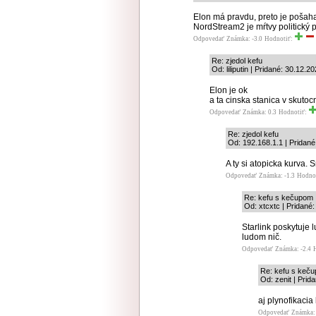
Elon má pravdu, preto je pošahan
NordStream2 je mŕtvy politický p
Odpovedať
Známka: -3.0
Hodnotiť:
Re: zjedol kefu
Od: liliputin | Pridané: 30.12.2
Elon je ok
a ta cinska stanica v skutocn
Odpovedať
Známka: 0.3
Hodnotiť:
Re: zjedol kefu
Od: 192.168.1.1 | Pridané
A ty si atopicka kurva. 
Odpovedať
Známka: -1.3
Hodno
Re: kefu s kečupom
Od: xtcxtc | Pridané
Starlink poskytuje
ludom nič.
Odpovedať
Známka: -2.4
Re: kefu s keč
Od: zenit | Prid
aj plynofikacia 
Odpovedať
Známka: 