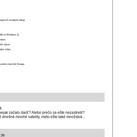
stujúcich na takýto nákup
 RAM vo Windows 11
anelov
ížiť výkon
átov videa
munsko mení tok Dunaja
i.
nejak začalo dariť? Alebo prečo sa ešte nezastrelil?
ž dnešné mnohé satelity, nieto ešte také množstvá...
1:36