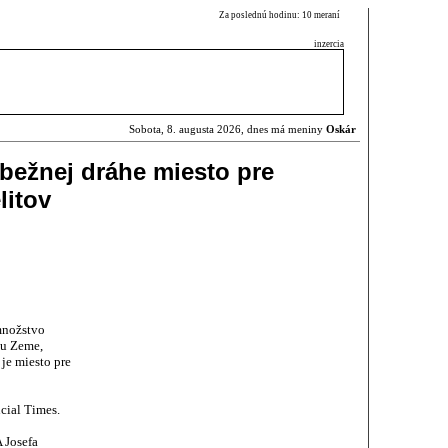
Za poslednú hodinu: 10 meraní
inzercia
Sobota, 8. augusta 2026, dnes má meniny
Oskár
bežnej dráhe miesto pre
litov
množstvo
hu Zeme,
je miesto pre
cial Times.
 Josefa