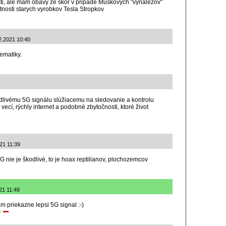
i, ale mam obavy ze skor v pripade Muskovych "vynalezov"
tnosti starych vyrobkov Tesla Stropkov
12.2021 10:40
ematiky.
dlivému 5G signálu slúžiacemu na sledovanie a kontrolu
cí, rýchly internet a podobné zbytočnosti, ktoré život
021 11:39
 nie je škodlivé, to je hoax reptilianov, plochozemcov
021 11:49
m priekazne lepsi 5G signal :-)