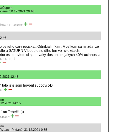
 kečupom
Pridané: 30.12.2021 20:40
ámka: 9.0
Hodnotiť:
12:46
 tie jeho cary recicky... Odnikial nikam. A celkom sa mi zda, ze
ollo a SATURN V bude este dlho len vo hviezdach.
ebo este neviem ci spalovaky dosiahli nejakych 40% ucinnost a
rosrotnmi.
12.2021 12:48
 toto isté som hovoril sudcovi :-D
iť:
zno
0.12.2021 14:15
 on Tebe!!! :-))
odnotiť:
zno
Rybas | Pridané: 31.12.2021 0:55