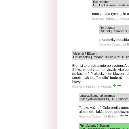
Re: reseter
Od: CPT.obvijus | Pridané
mne zacala rychlejsie os
Odpovedať
Známka: 1.7
Hodnot
Re: reseter
Od: ffdf | Pridané: 3
zrkadlovky neostria.
Odpovedať
Známka: 2.5
H
Vizionár? Blázon!
Od: kecalek | Pridané: 30.12.2021 11:12
Elon si to predstavuje po svojom. Ale
Slnko, v noci žiadne hviezdy. Ako bu
do kozmu? Prakticky - ten blázon - 
smetím, ak toto "smetie" bude už ne
hlavy.
Odpovedať
Známka: 1.6
Hodnotiť:
ultraradikalny fakticizmus
Od: syntaxterrorXXX,. X | Pridané:
To ako vážne? Celá protiargume
atmosfére, takže bude priekazne
Odpovedať
Známka: -4.8
Hodnotiť:
Re: Vizionár? Blázon!