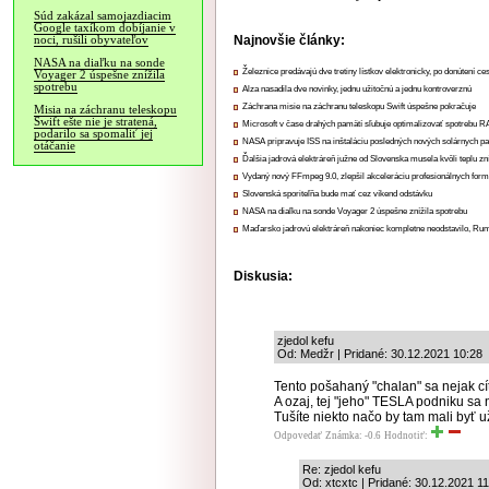
Súd zakázal samojazdiacim
Google taxíkom dobíjanie v
Najnovšie články:
noci, rušili obyvateľov
NASA na diaľku na sonde
Železnice predávajú dve tretiny lístkov elektronicky, po donútení ce
Voyager 2 úspešne znížila
spotrebu
Alza nasadila dve novinky, jednu užitočnú a jednu kontroverznú
Záchrana misie na záchranu teleskopu Swift úspešne pokračuje
Misia na záchranu teleskopu
Swift ešte nie je stratená,
Microsoft v čase drahých pamätí sľubuje optimalizovať spotrebu
podarilo sa spomaliť jej
NASA pripravuje ISS na inštaláciu posledných nových solárnych p
otáčanie
Ďalšia jadrová elektráreň južne od Slovenska musela kvôli teplu zn
Vydaný nový FFmpeg 9.0, zlepšil akceleráciu profesionálnych form
Slovenská sporiteľňa bude mať cez víkend odstávku
NASA na diaľku na sonde Voyager 2 úspešne znížila spotrebu
Maďarsko jadrovú elektráreň nakoniec kompletne neodstavilo, Ru
Diskusia:
zjedol kefu
Od: Medžr | Pridané: 30.12.2021 10:28
Tento pošahaný "chalan" sa nejak cít
A ozaj, tej "jeho" TESLA podniku sa 
Tušíte niekto načo by tam mali byť u
Odpovedať
Známka: -0.6
Hodnotiť:
Re: zjedol kefu
Od: xtcxtc | Pridané: 30.12.2021 1