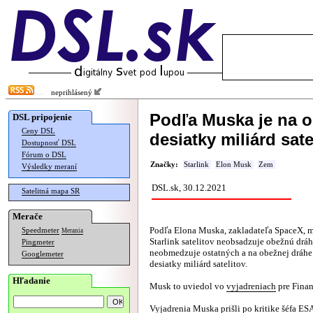
neprihlásený
Podľa Muska je na o
DSL pripojenie
Ceny DSL
desiatky miliárd sate
Dostupnosť DSL
Fórum o DSL
Značky:
Starlink
Elon Musk
Zem
Výsledky meraní
DSL.sk, 30.12.2021
Satelitná mapa SR
Merače
Podľa Elona Muska, zakladateľa SpaceX, 
Speedmeter
Merania
Starlink satelitov neobsadzuje obežnú drá
Pingmeter
neobmedzuje ostatných a na obežnej dráhe 
Googlemeter
desiatky miliárd satelitov.
Hľadanie
Musk to uviedol vo
vyjadreniach
pre Finan
Vyjadrenia Muska prišli po kritike šéfa ESA