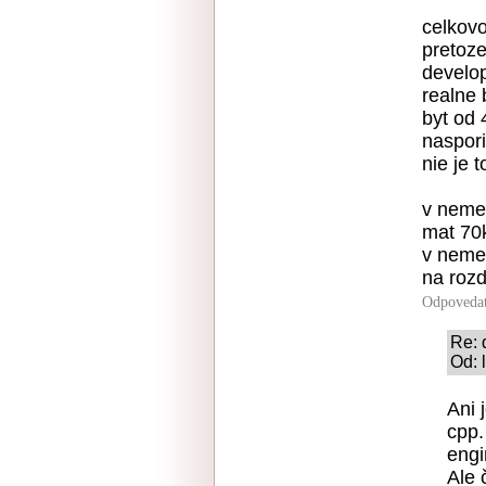
celkov
pretoze
develop
realne
byt od 
naspori
nie je t
v neme
mat 70k
v neme
na rozd
Odpoveda
Re: 
Od: 
Ani 
cpp.
engi
Ale 