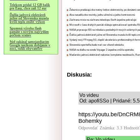
Telekom pridal 12 GB balík
pre Easy, chce zaň 12 eur
Železnice predávajú dve tretiny lístkov elektronicky, po donútení ce
Ďalšia jadrová elektráreň
Alza nasadila dve novinky, jednu užitočnú a jednu kontroverznú
južne od Slovenska musela
Záchrana misie na záchranu teleskopu Swift úspešne pokračuje
kvôli teplu znížiť výkon
Microsoft v čase drahých pamätí sľubuje optimalizovať spotrebu
Spustená výroba flash
NASA pripravuje ISS na inštaláciu posledných nových solárnych p
pamäte s novým najvyšším
počtom vrstiev
Ďalšia jadrová elektráreň južne od Slovenska musela kvôli teplu zn
Vydaný nový FFmpeg 9.0, zlepšil akceleráciu profesionálnych form
Súd zakázal samojazdiacim
Google taxíkom dobíjanie v
Slovenská sporiteľňa bude mať cez víkend odstávku
noci, rušili obyvateľov
NASA na diaľku na sonde Voyager 2 úspešne znížila spotrebu
Maďarsko jadrovú elektráreň nakoniec kompletne neodstavilo, Ru
Diskusia:
Vo videu
Od: apofiSSo | Pridané: 5.
https://youtu.be/DnCRM
Bohemky
Odpovedať
Známka: 3.3
Hodnoti
Re: Vo videu