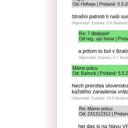
Od: Hdheje | Pridané: 5.5.
Strašni patrioti ti naši 
Odpovedať
Známka: 0.0
Hodnoti
Re: 7 dbdjepef
Od reg.: ujo horar | Pri
a pritom to bol v Br
Odpovedať
Známka: 6.7
Hodn
Máme prácu
Od: Balrock | Pridané: 5.5.
Nech prerobia slovensko.
každého zariadenia vrát
Odpovedať
Známka: 10.0
Hodnot
Re: Máme prácu
Od: 231312312 | Pridan
hej das si na hlavu V