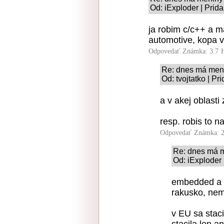
Od: iExploder | Prid
ja robim c/c++ a m
automotive, kopa v
Odpovedať
Známka: 3.7
Re: dnes má meni
Od: tvojtatko | Pr
a v akej oblasti 
resp. robis to 
Odpovedať
Známka: 2
Re: dnes má m
Od: iExploder 
embedded a a
rakusko, nem
v EU sa stac