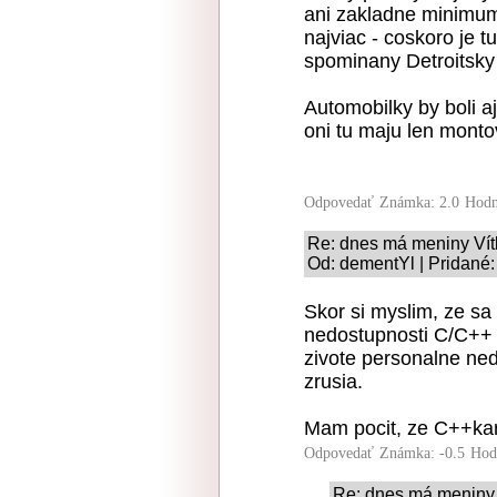
ani zakladne minimum.
najviac - coskoro je 
spominany Detroitsky 
Automobilky by boli aj 
oni tu maju len monto
Odpovedať
Známka: 2.0
Hodn
Re: dnes má meniny Vít
Od: dementYl | Pridané:
Skor si myslim, ze sa 
nedostupnosti C/C++ v
zivote personalne ned
zrusia.
Mam pocit, ze C++kar
Odpovedať
Známka: -0.5
Hod
Re: dnes má meniny 