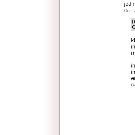
jedi
Odpov
R
O
k
i
m
i
i
e
O