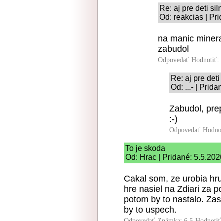
Re: aj pre deti si
Od: reakcias | Pr
na manic miner
zabudol
Odpovedať
Hodnotiť:
Re: aj pre deti
Od: ...- | Prid
Zabudol, pre
:-)
Odpovedať
Hodno
To je skoda
Od: Hrac | Pridané: 5.5.20
Cakal som, ze urobia hru
hre nasiel na Zdiari za p
potom by to nastalo. Z
by to uspech.
Odpovedať
Známka: 6.5
Hodnoti