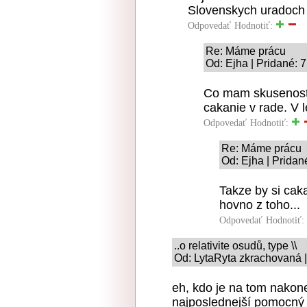
Slovenskych uradoch
Odpovedať
Hodnotiť:
Re: Máme prácu
Od: Ejha | Pridané: 
Co mam skusenosti 
cakanie v rade. V
Odpovedať
Hodnotiť:
Re: Máme prácu
Od: Ejha | Pridan
Takze by si caka
hovno z toho...
Odpovedať
Hodnotiť:
..o relativite osudů, type \\
Od: LytaRyta zkrachovaná |
eh, kdo je na tom nakonec
najposlednejší pomocný 