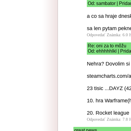
Od: sambator | Prida
a co sa hraje dnes
sa len pytam pekne
Odpovedať
Známka: 6.0
Re: oni za to môžu
Od: ehhhhhlkl | Prid
Nehra? Dovolim si 
steamcharts.com/
23 tisic ...DAYZ (
10. hra Warframe(
20. Rocket league 
Odpovedať
Známka: 7.8
great news