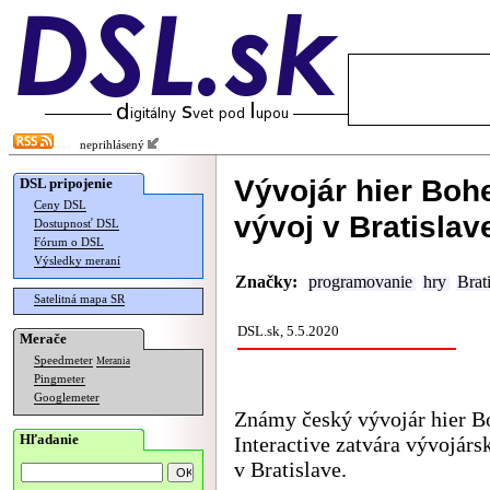
neprihlásený
Vývojár hier Bohe
DSL pripojenie
Ceny DSL
vývoj v Bratislav
Dostupnosť DSL
Fórum o DSL
Výsledky meraní
Značky:
programovanie
hry
Brat
Satelitná mapa SR
DSL.sk, 5.5.2020
Merače
Speedmeter
Merania
Pingmeter
Googlemeter
Známy český vývojár hier 
Hľadanie
Interactive zatvára vývojár
v Bratislave.