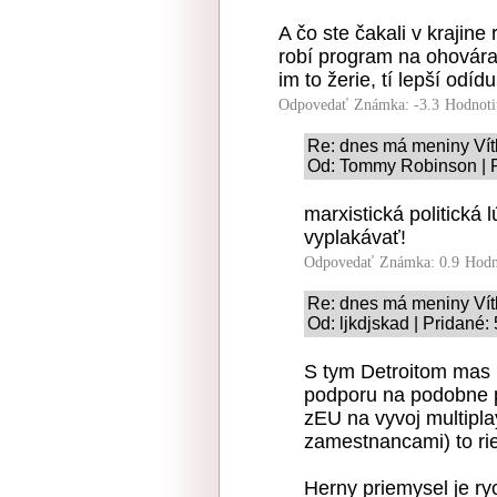
A čo ste čakali v krajine
robí program na ohovára
im to žerie, tí lepší odí
Odpovedať
Známka: -3.3
Hodnoti
Re: dnes má meniny Vít
Od: Tommy Robinson | P
marxistická politická
vyplakávať!
Odpovedať
Známka: 0.9
Hodn
Re: dnes má meniny Vít
Od: ljkdjskad | Pridané:
S tym Detroitom mas 
podporu na podobne p
zEU na vyvoj multipla
zamestnancami) to rie
Herny priemysel je r