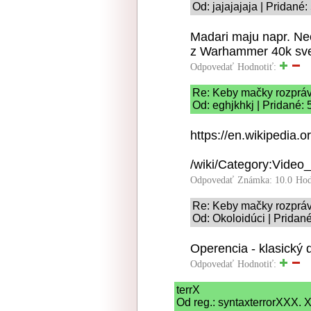
Od: jajajajaja | Pridané
Madari maju napr. Neo
z Warhammer 40k sv
Odpovedať
Hodnotiť:
Re: Keby mačky rozpráva
Od: eghjkhkj | Pridané:
https://en.wikipedia.o
/wiki/Category:Vide
Odpovedať
Známka: 10.0
Hod
Re: Keby mačky rozpráva
Od: Okoloidúci | Pridan
Operencia - klasický
Odpovedať
Hodnotiť:
terrX
Od reg.: syntaxterrorXXX. 