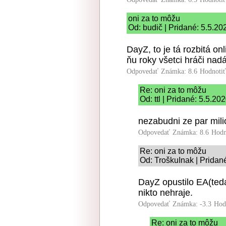
oni za to môžu
Od: budič | Pridané: 5.5.20
DayZ, to je tá rozbitá o
ňu roky všetci hráči nadá
Odpovedať
Známka: 8.6
Hodnoti
Re: oni za to môžu
Od: ttl | Pridané: 5.5.20
nezabudni ze par mili
Odpovedať
Známka: 8.6
Hodn
Re: oni za to môžu
Od: TroškuInak | Pridan
DayZ opustilo EA(teda
nikto nehraje.
Odpovedať
Známka: -3.3
Hod
Re: oni za to môžu