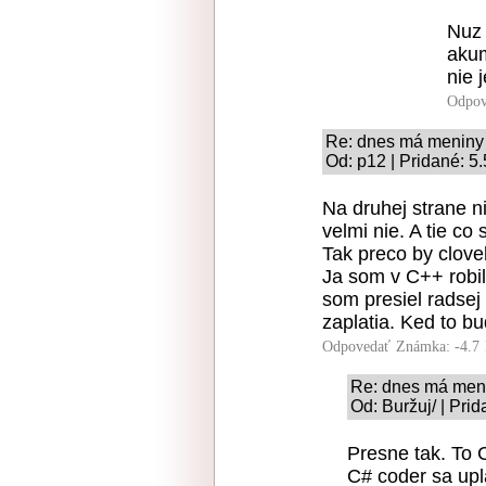
Nuz 
akum
nie j
Odpov
Re: dnes má meniny 
Od: p12 | Pridané: 5
Na druhej strane n
velmi nie. A tie co
Tak preco by clove
Ja som v C++ robil 
som presiel radsej 
zaplatia. Ked to b
Odpovedať
Známka: -4.7
Re: dnes má meni
Od: Buržuj/ | Pri
Presne tak. To 
C# coder sa upla