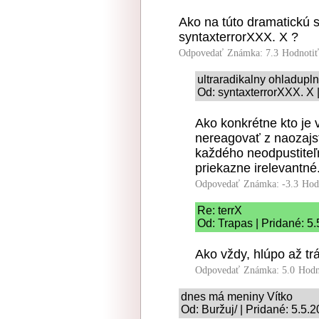
Ako na túto dramatickú s
syntaxterrorXXX. X ?
Odpovedať
Známka: 7.3
Hodnoti
ultraradikalny ohladupl
Od: syntaxterrorXXX. X 
Ako konkrétne kto je v
nereagovať z naozajs
každého neodpustiteľn
priekazne irelevantné
Odpovedať
Známka: -3.3
Hod
Re: terrX
Od: Trapas | Pridané: 5
Ako vždy, hlúpo až tr
Odpovedať
Známka: 5.0
Hodn
dnes má meniny Vítko
Od: Buržuj/ | Pridané: 5.5.