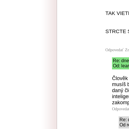
TAK VIET
STRCTE S
Odpovedať
Zn
Re: dne
Od: lea
Člověk
musíš b
daný čl
intelig
zakomp
Odpoveda
Re: 
Od r