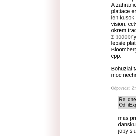
A zahranic
platiace 
len kusok 
vision, cc
okrem tra
z podobnyc
lepsie pla
Bloomberg
cpp.
Bohuzial t
moc nechc
Odpovedať
Zn
Re: dne
Od: iEx
mas pr
dansku
joby sl