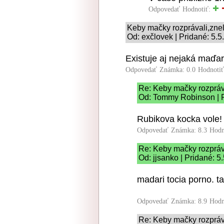
Odpovedať
Hodnotiť:
Keby mačky rozprávali,znel
Od: exčlovek | Pridané: 5.5
Existuje aj nejaká maďa
Odpovedať
Známka: 0.0
Hodnoti
Re: Keby mačky rozpráva
Od: Tommy Robinson | P
Rubikova kocka vole!
Odpovedať
Známka: 8.3
Hodn
Re: Keby mačky rozpráva
Od: jjsanko | Pridané: 5
madari tocia porno. 
Odpovedať
Známka: 8.9
Hodn
Re: Keby mačky rozpráva