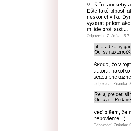
Vieš čo, ani keby 
Ešte také blbosti 
neskôr chvíľku Dyna
vyzerať pritom ako 
mi ide proti srsti...
Odpovedať
Známka: -5.7
ultraradikalny g
Od: syntaxterrorX
Škoda, že v tejt
autora, nakoľko
sčasti priekazne
Odpovedať
Známka: 2
Re: aj pre deti si
Od: xyz. | Pridan
Veď píšem, že n
nepovieme. ;)
Odpovedať
Známka: 0