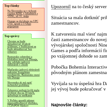
Top články
Upozornil
na to český server
Na Slovensku sa v tichosti
vypína ADSL v lokalitách s
VDSL, už 31. mája
Situácia sa mala dotknúť pri
Orange sa doťahuje na UPC
zamestnancov.
a O2, spustí 2.5 Gbps
pripojenie
K zatvoreniu mal viesť naj
Top správy
časti zamestnancov do novej
Chrome sa bude
vývojárskej spoločnosti Nin
aktualizovať dvakrát
týždenne, v budúcnosti sa
bude aktualizovať bez
Games a podľa informácií fi
reštartov
po vzájomnej dohode so zam
Rumunsko odstrelmi a
blokádou mení tok Dunaja,
aby udržalo jadrovú
elektráreň v chode
Pobočka Bohemia Interactive
Maďarsko jadrovú elektráreň
pôvodným plánom zamestnať 
nakoniec kompletne
neodstavilo, Rumunsko mení
tok Dunaja
Vyvíjala sa tu úspešná hra 
Slovensko.sk má opäť
technické problémy
jej vývoj bude pokračovať v
Železnice znižujú kvôli teplu
rýchlosť iba na 50 km/h,
spôsobuje to meškanie
V Poľsku spustili takmer
gigawatthodinové úložisko,
Najnovšie články:
z LiFePO4 článkov