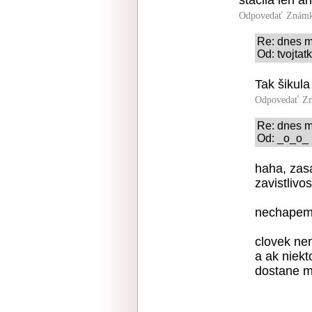
stacila len a
Odpovedať
Známk
Re: dnes m
Od: tvojtat
Tak šikula
Odpovedať
Zn
Re: dnes m
Od: _o_o_ |
haha, zas
zavistlivost
nechapem 
clovek ne
a ak niekt
dostane m