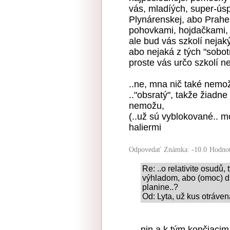
vás, mladíých, super-úsp
Plynárenskej, abo Prahe,
pohovkami, hojdačkami, 
ale bud vás szkolí nejaký
abo nejaká z tých "sobot
proste vás určo szkolí n
..ne, mna nič také nemož
.."obsratý", takže žiadn
nemožu,
(..už sú vyblokované.. mo
haliermi
Odpovedať
Známka: -10.0
Hodnot
Re: ..o relativite osudů,
výhladom, abo (omoc) dl
planine..?
Od: Lyta, už kus otráven
njn,a k tým končiacim