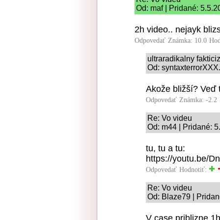
Od: maf | Pridané: 5.5.2
2h video.. nejayk bli
Odpovedať
Známka: 10.0
Hod
ultraradikalny faktic
Od: syntaxterrorXXX.
Akože bližší? Veď
Odpovedať
Známka: -2.2
Re: Vo videu
Od: m44 | Pridané: 5
tu, tu a tu:
https://youtu.be
Odpovedať
Hodnotiť:
Re: Vo videu
Od: Blaze79 | Pridan
V case priblizne 1