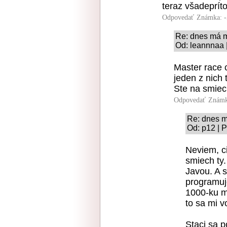
teraz všadeprít
Odpovedať
Známka: -
Re: dnes má m
Od: leannnaa 
Master race c
jeden z nich 
Ste na smie
Odpovedať
Známk
Re: dnes m
Od: p12 | 
Neviem, ci
smiech ty.
Javou. A s
programuj
1000-ku m
to sa mi v
Staci sa p