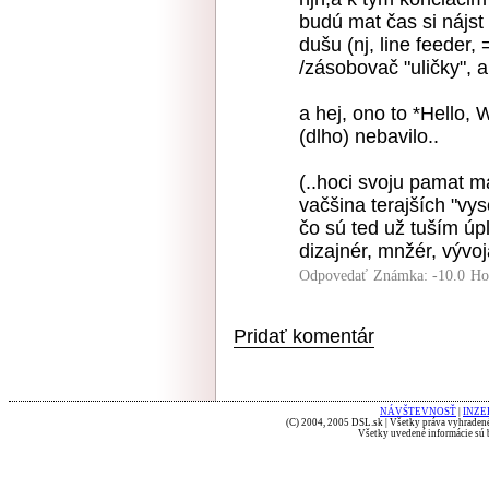
budú mat čas si nájst
dušu (nj, line feeder,
/zásobovač "uličky", 
a hej, ono to *Hello, 
(dlho) nebavilo..
(..hoci svoju pamat m
vačšina terajších "vys
čo sú ted už tuším úpl
dizajnér, mnžér, vývojá
Odpovedať
Známka: -10.0
Ho
Pridať komentár
NÁVŠTEVNOSŤ
|
INZE
(C) 2004, 2005 DSL.sk | Všetky práva vyhradené
Všetky uvedené informácie sú b