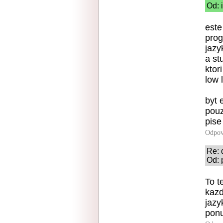
Od: 
este
prog
jazy
a st
ktor
low 
byt 
pouz
pise
Odpov
Re: 
Od: 
To t
kazd
jazy
ponu