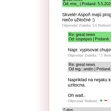
Od: rms_ | Pridané: 5.5.20
Skvelé! Aspoň majú prog
niečo užitočné :)
Odpovedať
Známka: 5.6
Hodnoti
Re: great news
Od: lospepes | Pridané:
Napr. vypisovat chujo
Odpovedať
Známka: 7.5
Hodn
Re: great news
Od reg.: andin | Pridané
Napriklad na nejaku ko
uzitocna.
Oh wait..
Odpovedať
Hodnotiť:
7 djrrj