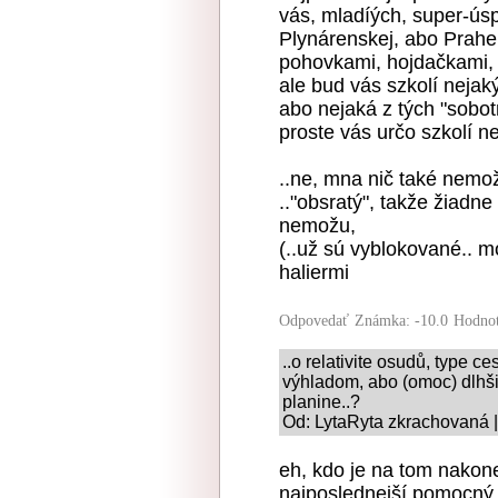
vás, mladíých, super-úsp
Plynárenskej, abo Prahe,
pohovkami, hojdačkami, 
ale bud vás szkolí nejaký
abo nejaká z tých "sobot
proste vás určo szkolí n
..ne, mna nič také nemož
.."obsratý", takže žiadn
nemožu,
(..už sú vyblokované.. mo
haliermi
Odpovedať
Známka: -10.0
Hodnot
..o relativite osudů, type c
výhladom, abo (omoc) dlhši
planine..?
Od: LytaRyta zkrachovaná |
eh, kdo je na tom nakonec
najposlednejší pomocný 