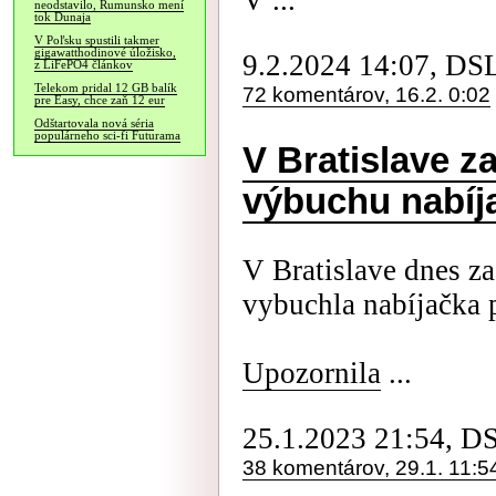
V ...
neodstavilo, Rumunsko mení
tok Dunaja
V Poľsku spustili takmer
gigawatthodinové úložisko,
9.2.2024 14:07, DS
z LiFePO4 článkov
Telekom pridal 12 GB balík
72 komentárov, 16.2. 0:02
pre Easy, chce zaň 12 eur
Odštartovala nová séria
populárneho sci-fi Futurama
V Bratislave z
výbuchu nabíj
V Bratislave dnes za
vybuchla nabíjačka p
Upozornila
...
25.1.2023 21:54, D
38 komentárov, 29.1. 11:5