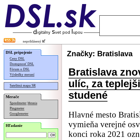
neprihlásený
Značky: Bratislava
DSL pripojenie
Ceny DSL
Dostupnosť DSL
Bratislava zno
Fórum o DSL
Výsledky meraní
ulíc, za teple
Satelitná mapa SR
studené
Merače
Speedmeter
Merania
Pingmeter
Hlavné mesto Bratis
Googlemeter
vymieňa verejné osv
Hľadanie
konci roka 2021 ozn