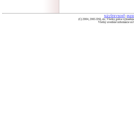
NÁVŠTEVNOSŤ
|
INZE
(C) 2004, 2005 DSL.sk | Všetky práva vyhradené
Všetky uvedené informácie sú b