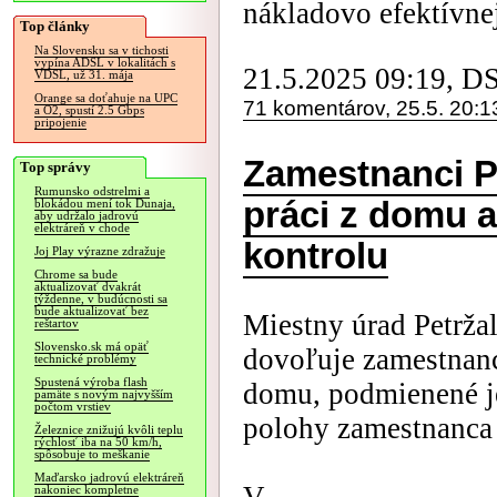
nákladovo efektívnej
Top články
Na Slovensku sa v tichosti
vypína ADSL v lokalitách s
21.5.2025 09:19, D
VDSL, už 31. mája
Orange sa doťahuje na UPC
71 komentárov, 25.5. 20:1
a O2, spustí 2.5 Gbps
pripojenie
Zamestnanci Pe
Top správy
Rumunsko odstrelmi a
práci z domu 
blokádou mení tok Dunaja,
aby udržalo jadrovú
elektráreň v chode
kontrolu
Joj Play výrazne zdražuje
Chrome sa bude
aktualizovať dvakrát
týždenne, v budúcnosti sa
bude aktualizovať bez
Miestny úrad Petržal
reštartov
Slovensko.sk má opäť
dovoľuje zamestnan
technické problémy
Spustená výroba flash
domu, podmienené je
pamäte s novým najvyšším
počtom vrstiev
polohy zamestnanca
Železnice znižujú kvôli teplu
rýchlosť iba na 50 km/h,
spôsobuje to meškanie
Maďarsko jadrovú elektráreň
nakoniec kompletne