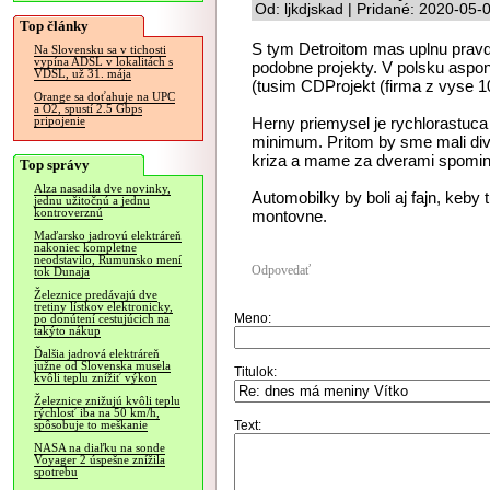
Od: ljkdjskad | Pridané: 2020-05-
Top články
S tym Detroitom mas uplnu pravd
Na Slovensku sa v tichosti
vypína ADSL v lokalitách s
podobne projekty. V polsku aspon
VDSL, už 31. mája
(tusim CDProjekt (firma z vyse 1
Orange sa doťahuje na UPC
a O2, spustí 2.5 Gbps
Herny priemysel je rychlorastuca
pripojenie
minimum. Pritom by sme mali diver
kriza a mame za dverami spomina
Top správy
Alza nasadila dve novinky,
Automobilky by boli aj fajn, keby t
jednu užitočnú a jednu
kontroverznú
montovne.
Maďarsko jadrovú elektráreň
nakoniec kompletne
neodstavilo, Rumunsko mení
Odpovedať
tok Dunaja
Železnice predávajú dve
tretiny lístkov elektronicky,
Meno:
po donútení cestujúcich na
takýto nákup
Ďalšia jadrová elektráreň
južne od Slovenska musela
Titulok:
kvôli teplu znížiť výkon
Železnice znižujú kvôli teplu
rýchlosť iba na 50 km/h,
Text:
spôsobuje to meškanie
NASA na diaľku na sonde
Voyager 2 úspešne znížila
spotrebu