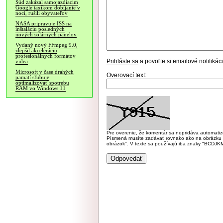
Súd zakázal samojazdiacim
Google taxíkom dobíjanie v
noci, rušili obyvateľov
NASA pripravuje ISS na
inštaláciu posledných
nových solárnych panelov
Vydaný nový FFmpeg 9.0,
zlepšil akceleráciu
profesionálnych formátov
Prihláste sa
a povoľte si emailové notifiká
videa
Microsoft v čase drahých
Overovací text:
pamätí sľubuje
optimalizovať spotrebu
RAM vo Windows 11
Pre overenie, že komentár sa nepridáva automatizov
Písmená musíte zadávať rovnako ako na obrázku veľk
obrázok". V texte sa používajú iba znaky "BC