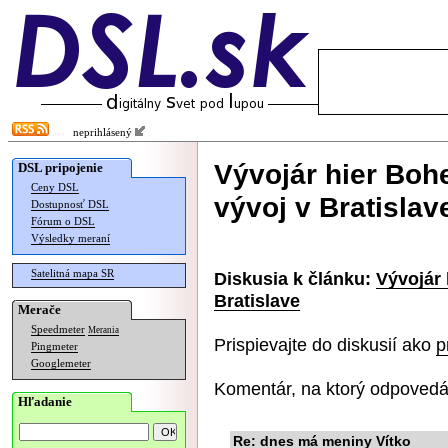
neprihlásený
Vývojár hier Bohe
DSL pripojenie
Ceny DSL
vývoj v Bratislav
Dostupnosť DSL
Fórum o DSL
Výsledky meraní
Satelitná mapa SR
Diskusia k článku:
Vývojár 
Bratislave
Merače
Speedmeter
Merania
Prispievajte do diskusií ako
p
Pingmeter
Googlemeter
Komentár, na ktorý odpovedá
Hľadanie
Re: dnes má meniny Vítko