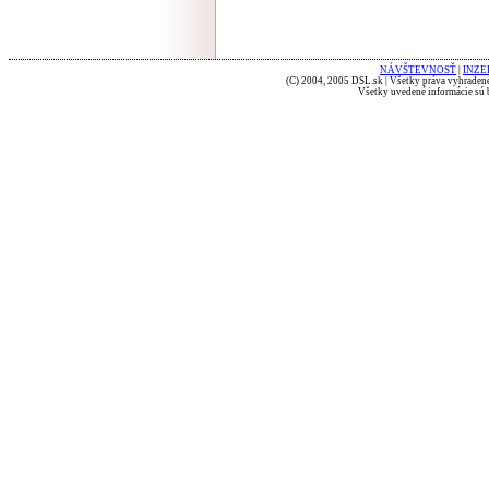
NÁVŠTEVNOSŤ
|
INZE
(C) 2004, 2005 DSL.sk | Všetky práva vyhradené
Všetky uvedené informácie sú b