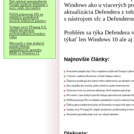
Súd zakázal samojazdiacim
Windows ako u viacerých pr
Google taxíkom dobíjanie v
noci, rušili obyvateľov
aktualizácia Defendera z toh
NASA pripravuje ISS na
s nástrojom sfc a Defendero
inštaláciu posledných
nových solárnych panelov
Vydaný nový FFmpeg 9.0,
zlepšil akceleráciu
Problém sa týka Defendera v
profesionálnych formátov
videa
týkať len Windows 10 ale aj
Microsoft v čase drahých
pamätí sľubuje
optimalizovať spotrebu
RAM vo Windows 11
Najnovšie články:
Rumunsko potopilo štyri člny a úspešne zvýšilo tok Dunaja k jadrov
V štvrtom reaktore Mochoviec už beží štiepna reakcia
Železnice predávajú dve tretiny lístkov elektronicky, po donútení ce
Alza nasadila dve novinky, jednu užitočnú a jednu kontroverznú
Záchrana misie na záchranu teleskopu Swift úspešne pokračuje
Microsoft v čase drahých pamätí sľubuje optimalizovať spotrebu
NASA pripravuje ISS na inštaláciu posledných nových solárnych p
Ďalšia jadrová elektráreň južne od Slovenska musela kvôli teplu zn
Vydaný nový FFmpeg 9.0, zlepšil akceleráciu profesionálnych form
Slovenská sporiteľňa bude mať cez víkend odstávku
Diskusia: