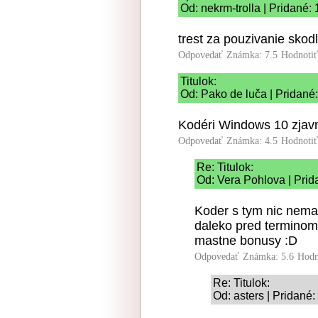
Od: nekrm-trolla | Pridané:
trest za pouzivanie skod
Odpovedať
Známka: 7.5
Hodnoti
Titulok:
Od: Pako de luča | Pridané
Kodéri Windows 10 zjavn
Odpovedať
Známka: 4.5
Hodnoti
Re: Titulok:
Od: Vera Pohlova | Prid
Koder s tym nic nema,
daleko pred terminom 
mastne bonusy :D
Odpovedať
Známka: 5.6
Hodn
Re: Titulok:
Od: asters | Pridané