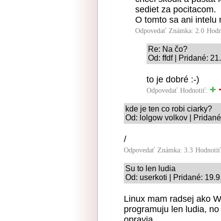
sediet za pocitacom.
O tomto sa ani intelu 
Odpovedať
Známka: 2.0
Hodn
Re: Na čo?
Od: ffdf | Pridané: 2
to je dobré :-)
Odpovedať
Hodnotiť:
kde je ten co robi ciarky?
Od: lolgow volkov | Pridan
/
Odpovedať
Známka: 3.3
Hodnoti
Su to len ludia
Od: userkoti | Pridané: 19.
Linux mam radsej ako Wi
programuju len ludia, no
opravia.