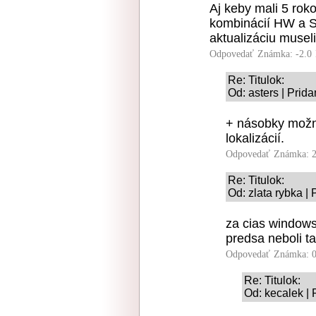
Aj keby mali 5 rok
kombinácií HW a SW
aktualizáciu musel
Odpovedať
Známka: -2.0
Re: Titulok:
Od: asters | Prid
+ násobky možný
lokalizácií.
Odpovedať
Známka: 2
Re: Titulok:
Od: zlata rybka |
za cias windows
predsa neboli t
Odpovedať
Známka: 0
Re: Titulok:
Od: kecalek | 