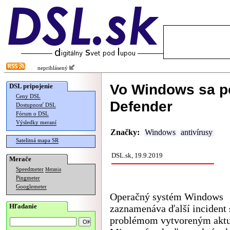
neprihlásený
Vo Windows sa p
DSL pripojenie
Ceny DSL
Defender
Dostupnosť DSL
Fórum o DSL
Výsledky meraní
Značky:
Windows
antivírusy
Satelitná mapa SR
DSL.sk, 19.9.2019
Merače
Speedmeter
Merania
Pingmeter
Googlemeter
Operačný systém Windows
Hľadanie
zaznamenáva ďalší incident 
problémom vytvoreným aktu