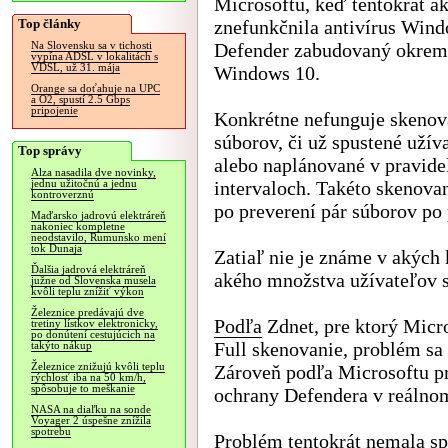
Microsoftu, keď tentokrát ak
Top články
znefunkčnila antivírus Win
Defender zabudovaný okrem
Na Slovensku sa v tichosti
vypína ADSL v lokalitách s
VDSL, už 31. mája
Windows 10.
Orange sa doťahuje na UPC
a O2, spustí 2.5 Gbps
pripojenie
Konkrétne nefunguje skenov
súborov, či už spustené uží
Top správy
alebo naplánované v pravide
Alza nasadila dve novinky,
intervaloch. Takéto skenova
jednu užitočnú a jednu
kontroverznú
po preverení pár súborov po
Maďarsko jadrovú elektráreň
nakoniec kompletne
neodstavilo, Rumunsko mení
tok Dunaja
Zatiaľ nie je známe v akých 
Ďalšia jadrová elektráreň
akého množstva užívateľov s
južne od Slovenska musela
kvôli teplu znížiť výkon
Železnice predávajú dve
Podľa
Zdnet, pre ktorý Micro
tretiny lístkov elektronicky,
po donútení cestujúcich na
Full skenovanie, problém sa
takýto nákup
Železnice znižujú kvôli teplu
Zároveň podľa Microsoftu pr
rýchlosť iba na 50 km/h,
spôsobuje to meškanie
ochrany Defendera v reálnom
NASA na diaľku na sonde
Voyager 2 úspešne znížila
spotrebu
Problém tentokrát nemala sp