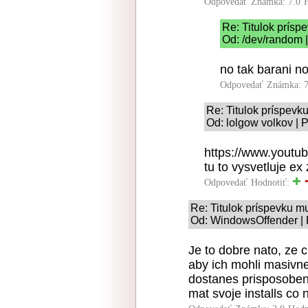
Odpovedať
Známka: 7.0
Re: Titulok prísp
Od: /dev/random |
no tak barani no 
Odpovedať
Známka: 7
Re: Titulok príspevk
Od: lolgow volkov | 
https://www.yout
tu to vysvetluje e
Odpovedať
Hodnotiť:
Re: Titulok príspevku m
Od: WindowsOffender | 
Je to dobre nato, ze
aby ich mohli masiv
dostanes prisposoben
mat svoje installs co n