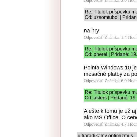
Odpovedať
Známka: 2.0
Hodn
Re: Titulok príspevku m
Od: uzsomtubol | Pridan
na hry
Odpovedať
Známka: 1.4
Hodn
Re: Titulok príspevku m
Od: pherel | Pridané: 1
Pointa Windows 10 je
mesačné platby za po
Odpovedať
Známka: 6.0
Hodn
Re: Titulok príspevku m
Od: asters | Pridané: 19
A ešte k tomu je už aj
ako MS Office. O cen
Odpovedať
Známka: 4.7
Hodn
ultraradikalny optimizmus