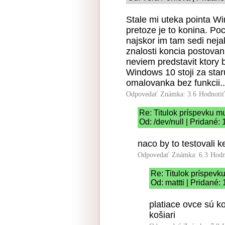
Stale mi uteka pointa Wi
pretoze je to konina. Po
najskor im tam sedi neja
znalosti koncia postovan
neviem predstavit ktory b
Windows 10 stoji za staru
omalovanka bez funkcii..
Odpovedať
Známka: 3.6
Hodnoti
Re: Titulok príspevku m
Od: /dev/null | Pridané:
naco by to testovali k
Odpovedať
Známka: 6.3
Hodn
Re: Titulok príspevk
Od: mattti | Pridané:
platiace ovce sú 
košiari