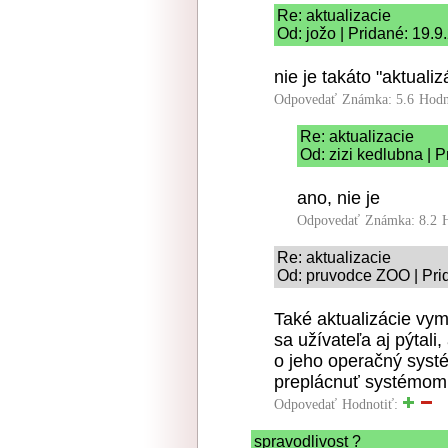
Re: aktualizacie
Od: jožo | Pridané: 19.
nie je takáto "aktualiz
Odpovedať
Známka: 5.6
Hodn
Re: aktualizacie
Od: zizi kedlubna | 
ano, nie je
Odpovedať
Známka: 8.2
Re: aktualizacie
Od: pruvodce ZOO | Pri
Také aktualizácie vym
sa užívateľa aj pýtali,
o jeho operačný syst
preplácnuť systémom
Odpovedať
Hodnotiť:
spravodlivost ?