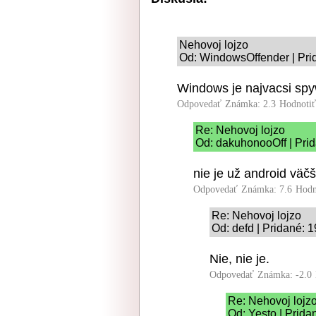
Nehovoj lojzo
Od: WindowsOffender | Pri
Windows je najvacsi spy
Odpovedať
Známka: 2.3
Hodnoti
Re: Nehovoj lojzo
Od: dakuhonooOff | Pri
nie je už android väčš
Odpovedať
Známka: 7.6
Hodn
Re: Nehovoj lojzo
Od: defd | Pridané: 
Nie, nie je.
Odpovedať
Známka: -2.0
Re: Nehovoj lojz
Od: Yesto | Prida