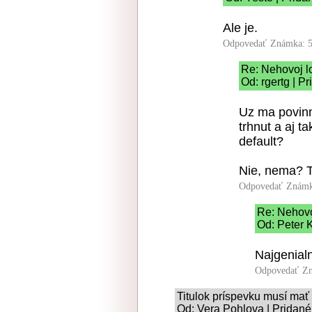
Ale je.
Odpovedať
Známka: 5
Re: Nehovoj l
Od: rgertg | P
Uz ma povinn
trhnut a aj t
default?
Nie, nema? T
Odpovedať
Známk
Re: Nehovo
Od: Peter K
Najgenialn
Odpovedať
Zn
Titulok príspevku musí mať
Od: Vera Pohlova | Pridané