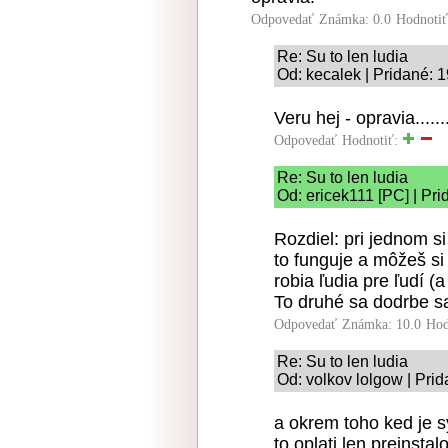
Odpovedať
Známka: 0.0
Hodnoti
Re: Su to len ludia
Od: kecalek | Pridané: 
Veru hej - opravia....
Odpovedať
Hodnotiť:
Re: Su to len ludia
Od: ericek111 [PC] | Pr
Rozdiel: pri jednom si
to funguje a môžeš si 
robia ľudia pre ľudí (
To druhé sa dodrbe s
Odpovedať
Známka: 10.0
Hod
Re: Su to len ludia
Od: volkov lolgow | Pri
a okrem toho ked je 
to oplati len preinsta