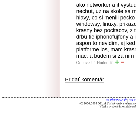
ako networker a it vystu
nechut, uz na skole sa mi
hlavy, co si menili pec
windowsy, linuxy, prikazo
krasny bez pocitacov, z
drbu tie iphonofujfony a
aspon to nevidim, aj ke
platforme ios, mam kras
mac, a budem si za nim 
Odpovedať
Hodnotiť:
Pridať komentár
NÁVŠTEVNOSŤ
|
INZE
(C) 2004, 2005 DSL.sk | Všetky práva vyhradené
Všetky uvedené informácie sú b