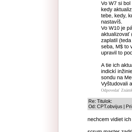
Vo W7 si bol 
kedy aktualiz
tebe, kedy, k
nastavíš.
Vo W10 je pá
aktualizovať 
zaplatil (ted
seba, M$ to v
upravil to po
A tie ich akt
indickí inžin
sondu na Mesi
Vyštudovali a
Odpovedať
Známk
Re: Titulok:
Od: CPT.obvijus | Pr
nechcem vidiet ich 
scrum master zadrb