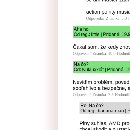
action pointy musia
Odpovedať
Známka: 3.3
Aha ho
Od reg.: little | Pridané: 19
Čakal som, že kedy znov
Odpovedať
Známka: 10.0
Hodnot
Na čo?
Od: Kukluxklát | Pridané: 1
Nevidím problém, poved
spoľahlivo a bezpečne, a
Odpovedať
Známka: 7.5
Hodnoti
Re: Na čo?
Od reg.: banana-man | P
Plny suhlas, AMD proc
chcel skodit a pustat