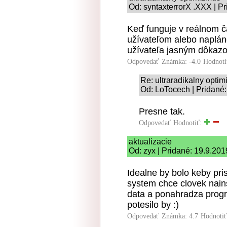
Od: syntaxterrorX .XXX | P
Keď funguje v reálnom č
užívateľom alebo napláno
užívateľa jasným dôkazo
Odpovedať
Známka: -4.0
Hodnoti
Re: ultraradikalny opti
Od: LoTocech | Pridané:
Presne tak.
Odpovedať
Hodnotiť:
aktualizacie
Od: zyx | Pridané: 19.9.201
Idealne by bolo keby pris
system chce clovek nain
data a ponahradza progra
potesilo by :)
Odpovedať
Známka: 4.7
Hodnoti