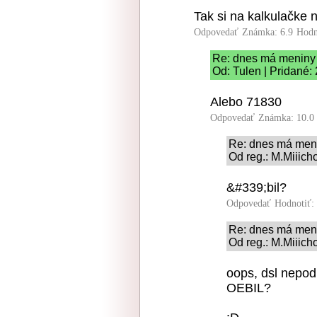
Tak si na kalkulačke 
Odpovedať
Známka: 6.9
Hodn
Re: dnes má meniny 
Od: Tulen | Pridané:
Alebo 71830
Odpovedať
Známka: 10.0
Re: dnes má meni
Od reg.: M.Miiich
&#339;bil?
Odpovedať
Hodnotiť:
Re: dnes má meni
Od reg.: M.Miiich
oops, dsl nepod
OEBIL?