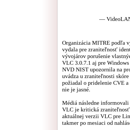
— VideoLAN
Organizácia MITRE podľa vý
vydala pre zraniteľnosť ide
vývojárov porušenie vlastný
VLC 3.0.7.1 aj pre Window
NVD NIST upozornila na prob
uvádza u zraniteľnosti skóre
požiadal o pridelenie CVE a
nie je jasné.
Médiá následne informovali o
VLC je kritická zraniteľnos
aktuálnej verzii VLC pre Li
takmer po mesiaci od nahlás