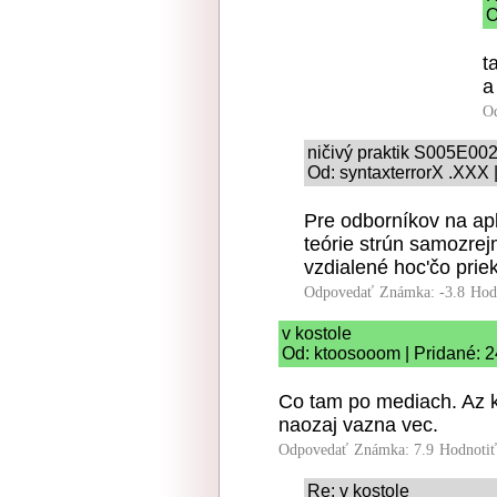
O
t
a
O
ničivý praktik S005E00
Od: syntaxterrorX .XXX 
Pre odborníkov na apl
teórie strún samozrej
vzdialené hoc'čo prie
Odpovedať
Známka: -3.8
Hod
v kostole
Od: ktoosooom | Pridané: 2
Co tam po mediach. Az ke
naozaj vazna vec.
Odpovedať
Známka: 7.9
Hodnoti
Re: v kostole