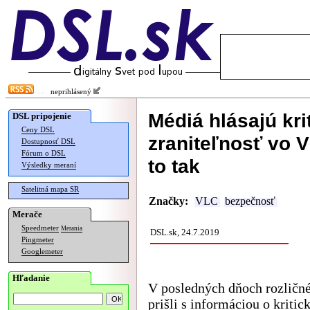
neprihlásený
Médiá hlásajú kr
DSL pripojenie
Ceny DSL
zraniteľnosť vo V
Dostupnosť DSL
Fórum o DSL
to tak
Výsledky meraní
Satelitná mapa SR
Značky:
VLC
bezpečnosť
Merače
Speedmeter
Merania
DSL.sk, 24.7.2019
Pingmeter
Googlemeter
Hľadanie
V posledných dňoch rozličn
prišli s informáciou o kritic