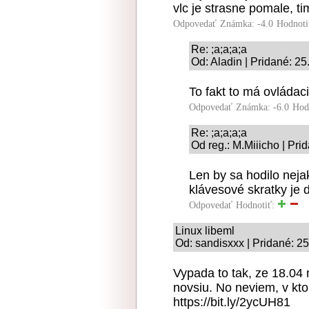
vlc je strasne pomale, t
Odpovedať
Známka: -4.0
Hodnoti
Re: ;a;a;a;a
Od: Aladin | Pridané: 25
To fakt to má ovládac
Odpovedať
Známka: -6.0
Hod
Re: ;a;a;a;a
Od reg.: M.Miiicho | Pri
Len by sa hodilo nej
klávesové skratky je 
Odpovedať
Hodnotiť:
Linux libeml
Od: sandisxxx | Pridané: 2
Vypada to tak, ze 18.04 
novsiu. No neviem, v ktore
https://bit.ly/2ycUH81