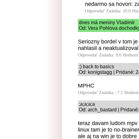
nedarmo sa hovori: za
Odpovedať
Známka: 10.0
Hod
dnes má meniny Vladimír
Od: Vera Pohlova dochodky
Seriozny bordel v tom je
nahlasil a neaktualizoval
Odpovedať
Známka: 8.0
Hodnoti
:) back to basics
Od: konigstagg | Pridané: 
MPHC
Odpovedať
Známka: -7.1
Hodnoti
;a;a;a;a
Od: arch_bastard | Pridané
teraz davam ludom mpv
linux tam je to no-braine
ale aj na win je to dobre