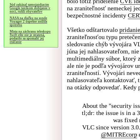
bolo totiž pridelenie
CVE ide
Súd zakázal samojazdiacim
na zraniteľnosť nemeckej je
Google taxíkom dobíjanie v
noci, rušili obyvateľov
bezpečnostné incidenty
CER
NASA na diaľku na sonde
Voyager 2 úspešne znížila
spotrebu
Všetko odštartovalo
pridani
Misia na záchranu teleskopu
Swift ešte nie je stratená,
zraniteľnosťou typu preteče
podarilo sa spomaliť jej
otáčanie
sledovanie chýb vývojára V
júna jej nahlasovateľom, ni
multimediálny súbor, ktorý 
ale nie je podľa vývojárov 
zraniteľností. Vývojári neve
nahlasovateľa kontaktovať, 
na otázky odpovedať. Kedy p
About the "security is
tl;dr: the issue is in a
was fixed
VLC since version 3.0.
@MITREcorp
d