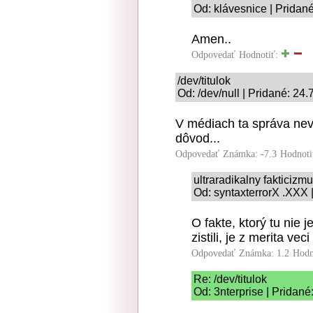
Od: klávesnice | Pridan
Amen..
Odpovedať
Hodnotiť:
/dev/titulok
Od: /dev/null | Pridané: 24
V médiach ta správa nevzn
dôvod...
Odpovedať
Známka: -7.3
Hodnoti
ultraradikalny fakticizm
Od: syntaxterrorX .XXX 
O fakte, ktorý tu nie
zistili, je z merita v
Odpovedať
Známka: 1.2
Hodn
Re: /dev/titulok
Od: 3nterprise | Pridané