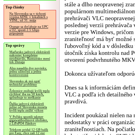
stále a dlho neopravenej zran
Top články
populárnom multimediálno
Na Slovensku sa v tichosti
prehrávači VLC neopravenej
vypína ADSL v lokalitách s
VDSL, už 31. mája
poslednej verzii prehrávača 
Orange sa doťahuje na UPC
a O2, spustí 2.5 Gbps
verzie pre Windows, pričom
pripojenie
zraniteľnosť má byť možné 
ľubovoľný kód a v dôsledku
Top správy
útočník získa kontrolu nad 
Maďarsko jadrovú elektráreň
nakoniec kompletne
otvorení podvrhnutého MKV
neodstavilo, Rumunsko mení
tok Dunaja
Alza nasadila dve novinky,
jednu užitočnú a jednu
Dokonca užívateľom odporúč
kontroverznú
Slovensko.sk má opäť
technické problémy
Dnes sa k informáciám definit
Železnice znižujú kvôli teplu
VLC a podľa ich detailného v
rýchlosť iba na 50 km/h,
spôsobuje to meškanie
pravdivá.
Ďalšia jadrová elektráreň
južne od Slovenska musela
kvôli teplu znížiť výkon
Incident poukázal nielen na 
V Poľsku spustili takmer
gigawatthodinové úložisko,
nedostatky v práci organizác
z LiFePO4 článkov
zraniteľnostiach. Na počiat
Telekom pridal 12 GB balík
pre Easy, chce zaň 12 eur