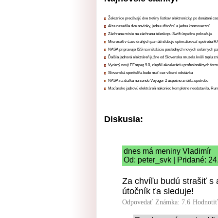
Železnice predávajú dve tretiny lístkov elektronicky, po donútení ce
Alza nasadila dve novinky, jednu užitočnú a jednu kontroverznú
Záchrana misie na záchranu teleskopu Swift úspešne pokračuje
Microsoft v čase drahých pamätí sľubuje optimalizovať spotrebu
NASA pripravuje ISS na inštaláciu posledných nových solárnych p
Ďalšia jadrová elektráreň južne od Slovenska musela kvôli teplu zn
Vydaný nový FFmpeg 9.0, zlepšil akceleráciu profesionálnych form
Slovenská sporiteľňa bude mať cez víkend odstávku
NASA na diaľku na sonde Voyager 2 úspešne znížila spotrebu
Maďarsko jadrovú elektráreň nakoniec kompletne neodstavilo, Ru
Diskusia:
dnes má meniny Vladimír
Od: peter_svk | Pridané: 2
Za chvíľu budú strašiť s 
útočník ťa sleduje!
Odpovedať
Známka: 7.6
Hodnoti