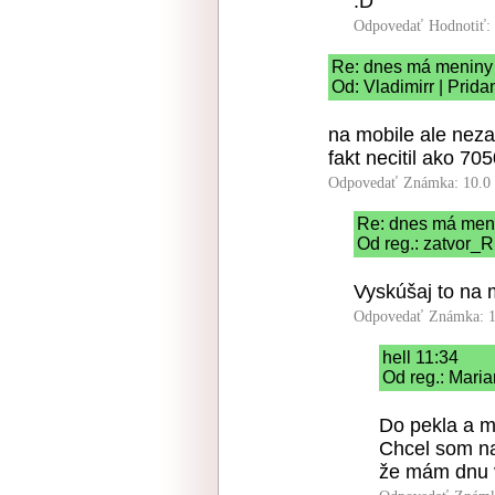
:D
Odpovedať
Hodnotiť:
Re: dnes má meniny 
Od: Vladimirr | Prid
na mobile ale nezab
fakt necitil ako 70
Odpovedať
Známka: 10.0
Re: dnes má meni
Od reg.: zatvor_R
Vyskúšaj to na 
Odpovedať
Známka: 1
hell 11:34
Od reg.: Maria
Do pekla a m
Chcel som na
že mám dnu v