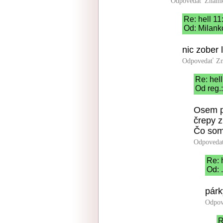
Odpovedať
Známk
Re: hell 11
Od: Milank
nic zober 
Odpovedať
Zn
Re: hell
Od reg.
Osem p
črepy z
Čo som 
Odpoveda
Re: 
Od: 
párk
Odpov
R