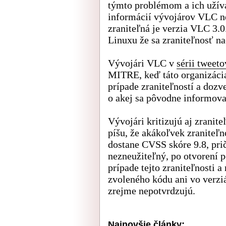
týmto problémom a ich užíva
informácií vývojárov VLC ne
zraniteľná je verzia VLC 3.0
Linuxu že sa zraniteľnosť n
Vývojári VLC v
sérii tweeto
MITRE, keď táto organizácia
prípade zraniteľností a dozve
o akej sa pôvodne informoval
Vývojári kritizujú aj zranit
píšu, že akákoľvek zraniteľn
dostane CVSS skóre 9.8, pri
nezneužiteľný, po otvorení p
prípade tejto zraniteľnosti 
zvoleného kódu ani vo verziá
zrejme nepotvrdzujú.
Najnovšie články: