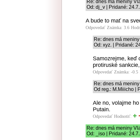
Re: dnes má meniny Vla
Od: dj_v | Pridané: 24.
A bude to mať na sved
Odpovedať
Známka: 3.6
Hodn
Re: dnes má meniny 
Od: xyz. | Pridané: 
Samozrejme, keď ce
protiruské sankcie,
Odpovedať
Známka: -0.5
Re: dnes má meniny 
Od reg.: M.Miiicho |
Ale no, volajme ho
Putain.
Odpovedať
Hodnotiť:
Re: dnes má meniny Vla
Od: _iso | Pridané: 24.