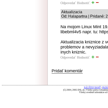
Odpovedať
Hodnotiť:
Aktualizacia
Od: Halapartna | Pridané: 
Na mojom Linux Mint 19.1
libebml4v5 napr. tu: htt
Aktualizacia kniznice z v
problemov a nevyziadala s
inych kniznic.
Odpovedať
Hodnotiť:
Pridať komentár
NÁVŠTEVNOSŤ
|
INZE
(C) 2004, 2005 DSL.sk | Všetky práva vyhradené
Všetky uvedené informácie sú b