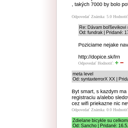
, takých 7000 by bolo po
Odpovedať
Známka: 5.0
Hodnoti
Re: Dávam boľševikovi 
Od: fundrak | Pridané: 
Poziciame nejake nav
http://dopice.sk/lrn
Odpovedať
Hodnotiť:
meta level
Od: syntaxterrorX XX | Pri
Byt smart, s kazdym ma 
registraciu a/alebo sled
cez wifi priekazne nic nev
Odpovedať
Známka: 0.0
Hodnoti
Zdielane bicykle su celkom
Od: Sancho | Pridané: 16.5