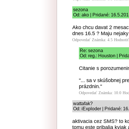
sezona
Od: ako | Pridané: 16.5.20
Ako chcu davat 2 mesacny
dnes 16.5 ? Maju nejaky
Odpovedať
Známka: 4.5
Hodnoti
Re: sezona
Od: reg.: Houston | Prid
Citanie s porozumeni
"... sa v skúšobnej 
prázdnin."
Odpovedať
Známka: 10.0
Hod
wattafak?
Od: iExploder | Pridané: 1
aktivacia cez SMS? to k
tomu este pribalia kyja