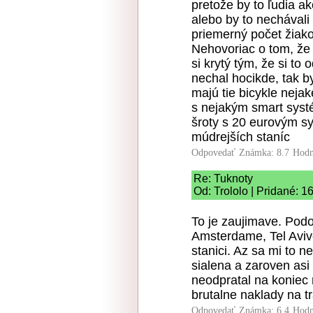
pretože by to ľudia a
alebo by to nechávali
priemerný počet žiako
Nehovoriac o tom, že 
si krytý tým, že si to 
nechal hocikde, tak b
majú tie bicykle nej
s nejakým smart systé
šroty s 20 eurovým sy
múdrejších staníc
Odpovedať
Známka: 8.7
Hodn
Re: Tuknoty
Od: Trololo | Pridané: 1
To je zaujimave. Pod
Amsterdame, Tel Avive
stanici. Az sa mi to ne
sialena a zaroven asi
neodpratal na koniec 
brutalne naklady na t
Odpovedať
Známka: 6.4
Hodn