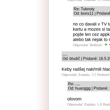
Re: Tuknoty
Od: boris11 | Pridan
no co davali v TV t
kartu a mozes si ta
pojde len cez app
alebo tak nejak to
Odpovedať
Hodnotiť:
.....
Od: bludič | Pridané: 16.5.
Keby radšej nakŕmili hl
Odpovedať
Známka: 3.5
Hodnoti
Re: .....
Od: huanggg | Pridané:
olovom
Odpovedať
Známka: 1.8
Hodn