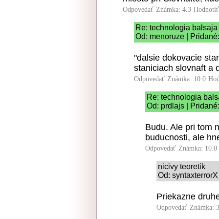
Odpovedať
Známka: 4.3
Hodnoti
Re: technologia balsaja
Od: menoruze | Pridané
"dalsie dokovacie sta
staniciach slovnaft a d
Odpovedať
Známka: 10.0
Hod
Re: technologia bals
Od: prdlajs | Pridan
Budu. Ale pri tom 
buducnosti, ale hn
Odpovedať
Známka: 10.0
nicivy teoretik
Od: syntaxterrorX
Priekazne druhe
Odpovedať
Známka: 3