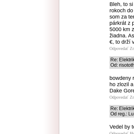
Bleh, to s
rokoch do
som za te
párkrát z 
5000 km z
žiadna. As
€, to drží
Odpovedať
Zn
Re: Elektri
Od: risotot
bowdeny r
ho zlozil 
Dake Gore 
Odpovedať
Zn
Re: Elektri
Od reg.: Lu
Vedel by t
Odpovedať
Ho