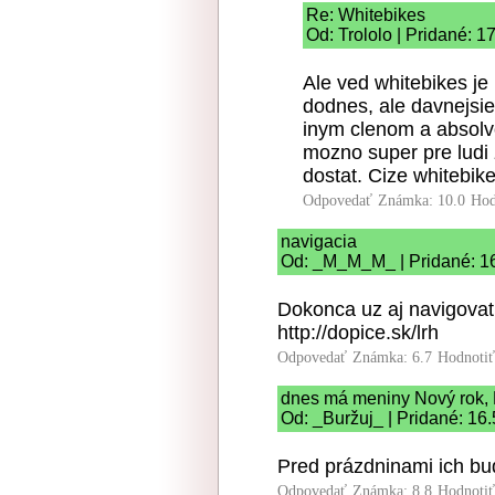
Re: Whitebikes
Od: Trololo | Pridané: 1
Ale ved whitebikes je
dodnes, ale davnejsi
inym clenom a absolvo
mozno super pre ludi 
dostat. Cize whitebik
Odpovedať
Známka: 10.0
Hod
navigacia
Od: _M_M_M_ | Pridané: 1
Dokonca uz aj navigovat
http://dopice.sk/lrh
Odpovedať
Známka: 6.7
Hodnoti
dnes má meniny Nový rok,
Od: _Buržuj_ | Pridané: 16
Pred prázdninami ich bu
Odpovedať
Známka: 8.8
Hodnoti