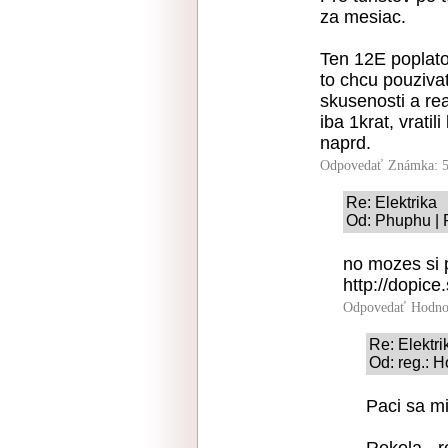
za mesiac.
Ten 12E poplatok
to chcu pouzivat
skusenosti a reak
iba 1krat, vratil
naprd.
Odpovedať
Známka: 5
Re: Elektrika
Od: Phuphu | 
no mozes si p
http://dopice.
Odpovedať
Hodno
Re: Elektri
Od: reg.: H
Paci sa m