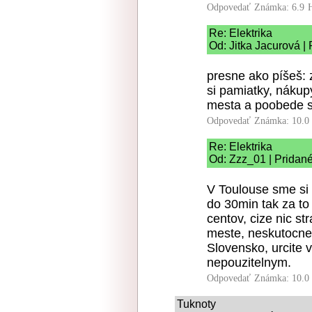
Odpovedať
Známka: 6.9
Re: Elektrika
Od: Jitka Jacurová |
presne ako píšeš: z
si pamiatky, nákup
mesta a poobede s
Odpovedať
Známka: 10.0
Re: Elektrika
Od: Zzz_01 | Pridané
V Toulouse sme si p
do 30min tak za to
centov, cize nic st
meste, neskutocne 
Slovensko, urcite v
nepouzitelnym.
Odpovedať
Známka: 10.0
Tuknoty