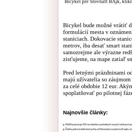
Bicykel pre Slovnaft BAjk, klikni
Bicykel bude možné vrátiť d
formulácií mesta v oznámení 
staniciach. Dokovacie stani
metrov, iba desať smart stan
samozrejme ale výrazne redši
zisťujeme, na mape zatiaľ sm
Pred letnými prázdninami od
majú užívatelia so záujmom 
za celé obdobie 12 eur. Aký
spoplatňovať po pilotnej fáz
Najnovšie články:
NASA pripravuje ISS na inštaláciu posledných nových solárnych p
Ďalšia jadrová elektráreň južne od Slovenska musela kvôli teplu zn