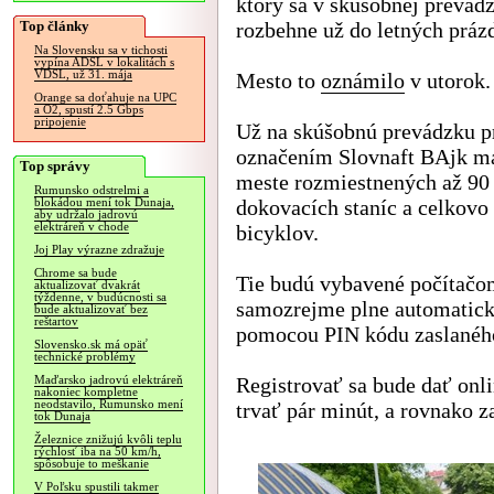
ktorý sa v skúšobnej prevád
Top články
rozbehne už do letných práz
Na Slovensku sa v tichosti
vypína ADSL v lokalitách s
VDSL, už 31. mája
Mesto to
oznámilo
v utorok.
Orange sa doťahuje na UPC
a O2, spustí 2.5 Gbps
pripojenie
Už na skúšobnú prevádzku pr
označením Slovnaft BAjk m
Top správy
meste rozmiestnených až 90
Rumunsko odstrelmi a
dokovacích staníc a celkovo
blokádou mení tok Dunaja,
aby udržalo jadrovú
elektráreň v chode
bicyklov.
Joj Play výrazne zdražuje
Chrome sa bude
Tie budú vybavené počítačo
aktualizovať dvakrát
týždenne, v budúcnosti sa
samozrejme plne automatick
bude aktualizovať bez
reštartov
pomocou PIN kódu zaslanéh
Slovensko.sk má opäť
technické problémy
Registrovať sa bude dať onl
Maďarsko jadrovú elektráreň
nakoniec kompletne
neodstavilo, Rumunsko mení
trvať pár minút, a rovnako z
tok Dunaja
Železnice znižujú kvôli teplu
rýchlosť iba na 50 km/h,
spôsobuje to meškanie
V Poľsku spustili takmer