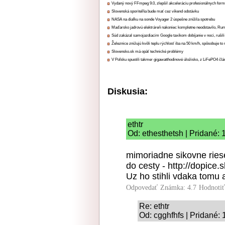
Vydaný nový FFmpeg 9.0, zlepšil akceleráciu profesionálnych form
Slovenská sporiteľňa bude mať cez víkend odstávku
NASA na diaľku na sonde Voyager 2 úspešne znížila spotrebu
Maďarsko jadrovú elektráreň nakoniec kompletne neodstavilo, Ru
Súd zakázal samojazdiacim Google taxíkom dobíjanie v noci, rušili
Železnice znižujú kvôli teplu rýchlosť iba na 50 km/h, spôsobuje t
Slovensko.sk má opäť technické problémy
V Poľsku spustili takmer gigawatthodinové úložisko, z LiFePO4 čl
Diskusia:
ethtr
Od: ethesthetsh | Pridané:
mimoriadne sikovne ries
do cesty - http://dopice.sk
Uz ho stihli vdaka tomu a
Odpovedať
Známka: 4.7
Hodnoti
Re: ethtr
Od: cgghfhfs | Pridané: