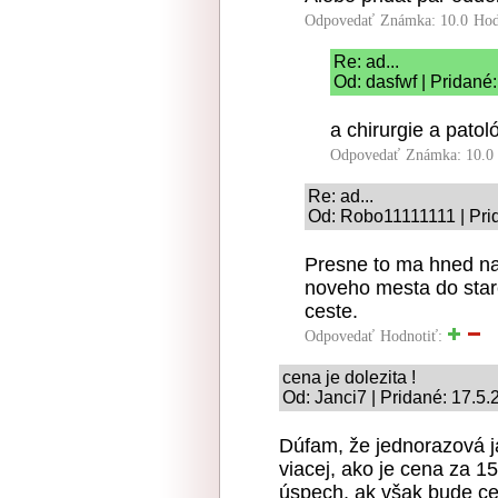
Odpovedať
Známka: 10.0
Hod
Re: ad...
Od: dasfwf | Pridané
a chirurgie a patol
Odpovedať
Známka: 10.0
Re: ad...
Od: Robo11111111 | Pri
Presne to ma hned nap
noveho mesta do sta
ceste.
Odpovedať
Hodnotiť:
cena je dolezita !
Od: Janci7 | Pridané: 17.5
Dúfam, že jednorazová 
viacej, ako je cena za 1
úspech, ak však bude c