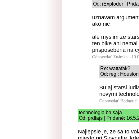
Od: iExploder | Prid
uznavam argument o
ako nic
ale myslim ze star
ten bike ani nemal 
prisposebena na cy
Odpovedať
Známka: -10.
Re: wattafak?
Od: reg.: Houston
Su aj starsi ludi
novymi technolog
Odpovedať
Hodnotiť:
technologia balsaja
Od: prdlajs | Pridané: 16.5
Najlepsie je, ze sa to vo
miesto pri Slovnafte, kde