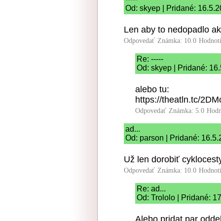
Od: skyep | Pridané: 16.5.
Len aby to nedopadlo ako
Odpovedať
Známka: 10.0
Hodnot
Re: -----
Od: skyep | Pridané: 16
alebo tu:
https://theatln.tc/2D
Odpovedať
Známka: 5.0
Hodn
ad...
Od: parson | Pridané: 16.5
Už len dorobiť cyklocest
Odpovedať
Známka: 10.0
Hodnot
Re: ad...
Od: Trololo | Pridané: 1
Alebo pridat par odde