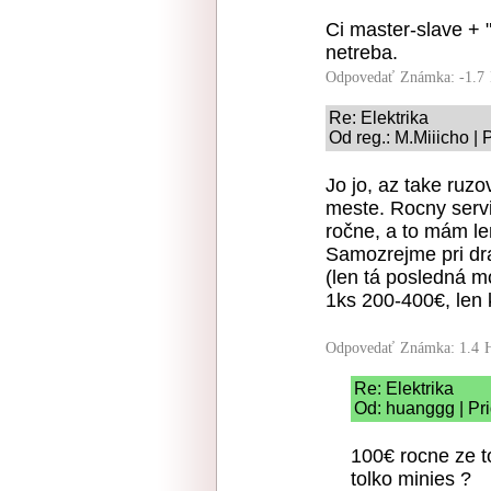
Ci master-slave + 
netreba.
Odpovedať
Známka: -1.7
Re: Elektrika
Od reg.: M.Miiicho |
Jo jo, az take ruzo
meste. Rocny serv
ročne, a to mám le
Samozrejme pri dra
(len tá posledná m
1ks 200-400€, len 
Odpovedať
Známka: 1.4
Re: Elektrika
Od: huanggg | Pr
100€ rocne ze t
tolko minies ?