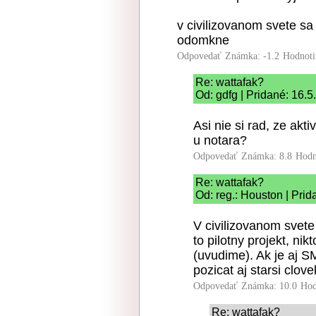
v civilizovanom svete s
odomkne
Odpovedať
Známka: -1.2
Hodnoti
Re: wattafak?
Od: gdfg | Pridané: 16.
Asi nie si rad, ze ak
u notara?
Odpovedať
Známka: 8.8
Hodn
Re: wattafak?
Od: reg.: Houston | Prid
V civilizovanom svet
to pilotny projekt, ni
(uvudime). Ak je aj SM
pozicat aj starsi clov
Odpovedať
Známka: 10.0
Hod
Re: wattafak?