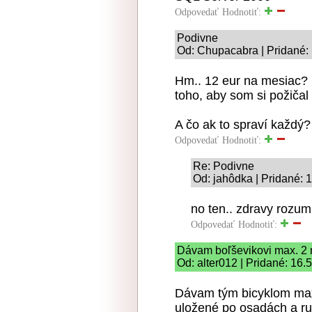
Odpovedať
Hodnotiť:
Podivne
Od: Chupacabra | Pridané:
Hm.. 12 eur na mesiac?
toho, aby som si požičal
A čo ak to spraví každý?
Odpovedať
Hodnotiť:
Re: Podivne
Od: jahôdka | Pridané: 
no ten.. zdravy rozu
Odpovedať
Hodnotiť:
Dávam boľševikovi max. 2 
Od: alter012 | Pridané: 16.
Dávam tým bicyklom max
uložené po osadách a ruk