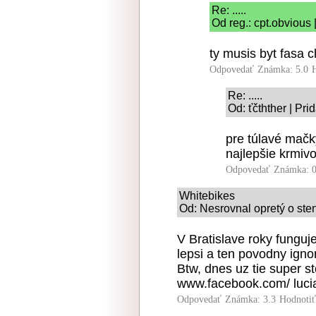
Re: .....
Od reg.: cpt.obvious
ty musis byt fasa 
Odpovedať
Známka: 5.0
Re: .....
Od: ťčthther | Pr
pre túlavé mačk
najlepšie krmiv
Odpovedať
Známka: 0
Whitebikes
Od: Nesrovnal opretý o ste
V Bratislave roky funguj
lepsi a ten povodny ignor
Btw, dnes uz tie super s
www.facebook.com/ luci
Odpovedať
Známka: 3.3
Hodnoti