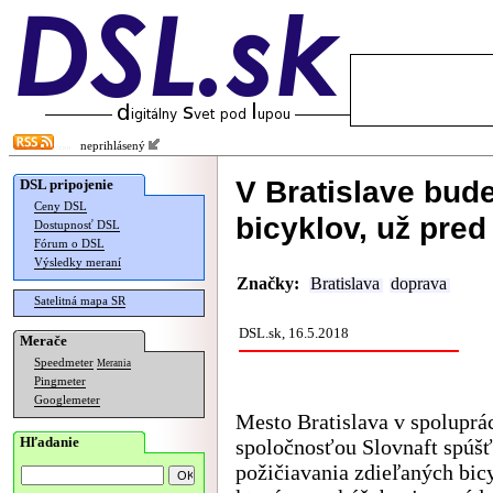
neprihlásený
V Bratislave bud
DSL pripojenie
Ceny DSL
bicyklov, už pre
Dostupnosť DSL
Fórum o DSL
Výsledky meraní
Značky:
Bratislava
doprava
Satelitná mapa SR
DSL.sk, 16.5.2018
Merače
Speedmeter
Merania
Pingmeter
Googlemeter
Mesto Bratislava v spoluprác
Hľadanie
spoločnosťou Slovnaft spúšť
požičiavania zdieľaných bic