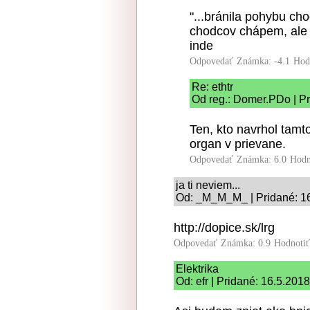
"...bránila pohybu ch
chodcov chápem, ale 
inde
Odpovedať
Známka: -4.1
Hod
Re: ethtr
Od reg.: Domer.PDo | Pr
Ten, kto navrhol tamt
organ v prievane.
Odpovedať
Známka: 6.0
Hodn
ja ti neviem...
Od: _M_M_M_ | Pridané: 1
http://dopice.sk/lrg
Odpovedať
Známka: 0.9
Hodnoti
Elektrika
Od: efr | Pridané: 16.5.201