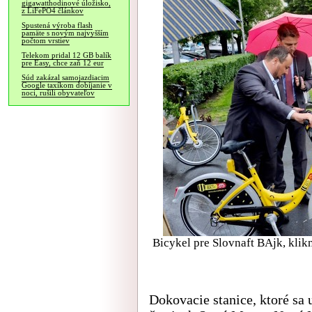
gigawatthodinové úložisko,
z LiFePO4 článkov
Spustená výroba flash
pamäte s novým najvyšším
počtom vrstiev
Telekom pridal 12 GB balík
pre Easy, chce zaň 12 eur
Súd zakázal samojazdiacim
Google taxíkom dobíjanie v
noci, rušili obyvateľov
Bicykel pre Slovnaft BAjk, klikni
Dokovacie stanice, ktoré sa