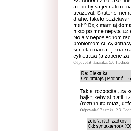
Asi budem zniet ako hnido
alebo by sa jednalo o ma
uvazoval. Skuter si nema
drahe, taketo poziciavanie
meh? Bajk mam aj doma v
nikto po mne nepyta 12 
No a v neposlednom rad
problemom su cyklotrasy.
si niekto namaluje na kra
cyklotrasa (a zoberie za
Odpovedať
Známka: 5.0
Hodnoti
Re: Elektrika
Od: prdlajs | Pridané: 1
Tak si rozpocitaj, za k
bajk", keby si platil 
(roztrhnuta retaz, def
Odpovedať
Známka: 2.3
Hodn
zdieľaných zadkov
Od: syntaxterrorX XX