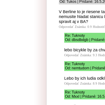
Od: Tukos | Pridané: 16.5.
V Berline to je riesene 
nemusite hladat stanicu 
spravit aj v BA?
Odpovedať
Známka: 0.9
Hodnoti
Re: Tuknoty
Od: dbsdbdgb | Pridané
lebo bicykle by za chv
Odpovedať
Známka: 9.3
Hodn
Re: Tuknoty
Od: nemtudom | Pridané
Lebo by ich ludia odkl
Odpovedať
Známka: 8.9
Hodn
Re: Tuknoty
Od: Mxxl | Pridané: 16.