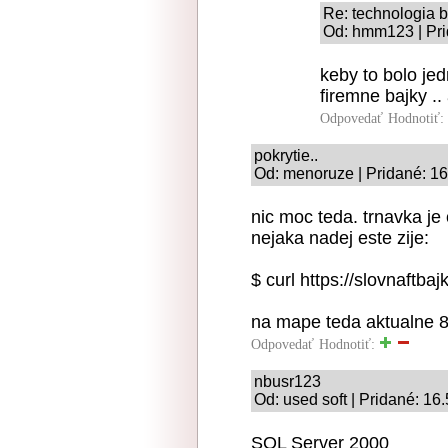
Re: technologia b
Od: hmm123 | Pri
keby to bolo jed
firemne bajky .
Odpovedať
Hodnotiť:
pokrytie..
Od: menoruze | Pridané: 16
nic moc teda. trnavka je 
nejaka nadej este zije:
$ curl https://slovnaftbaj
na mape teda aktualne 84
Odpovedať
Hodnotiť:
nbusr123
Od: used soft | Pridané: 16
SQL Server 2000