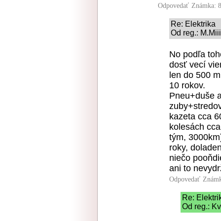
Odpovedať
Známka: 8
Re: Elektrika
Od reg.: M.Mii
No podľa toho
dosť vecí vi
len do 500 m
10 rokov.
Pneu+duše as
zuby+stredov
kazeta cca 6
kolesách cca
tým, 3000km)
roky, doladen
niečo pooňdi
ani to nevydr
Odpovedať
Známk
Re: Elektri
Od reg.: Kv