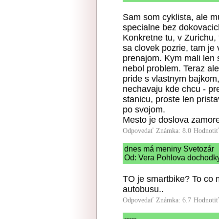
Sam som cyklista, ale mu
specialne bez dokovacic
Konkretne tu, v Zurichu,
sa clovek pozrie, tam je
prenajom. Kym mali len sp
nebol problem. Teraz ale
pride s vlastnym bajkom,
nechavaju kde chcu - p
stanicu, proste len prist
po svojom.
Mesto je doslova zamore
Odpovedať
Známka: 8.0
Hodnoti
dnes má meniny Svetozár
Od: Vera Pohlova dochodky
TO je smartbike? To co m
autobusu..
Odpovedať
Známka: 6.7
Hodnoti
-----