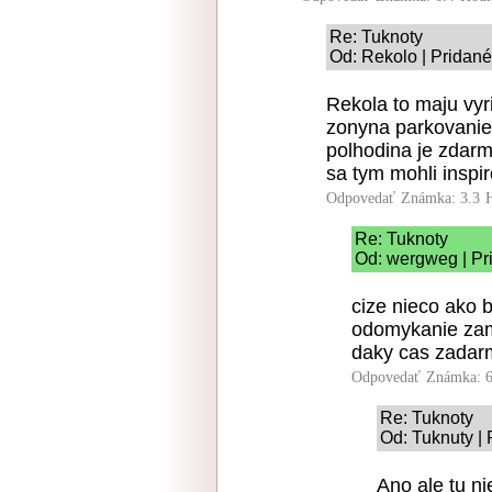
Re: Tuknoty
Od: Rekolo | Pridané
Rekola to maju vyr
zonyna parkovanie
polhodina je zdarm
sa tym mohli inspi
Odpovedať
Známka: 3.3
Re: Tuknoty
Od: wergweg | Pr
cize nieco ako 
odomykanie zamk
daky cas zadar
Odpovedať
Známka: 6
Re: Tuknoty
Od: Tuknuty | 
Ano ale tu ni