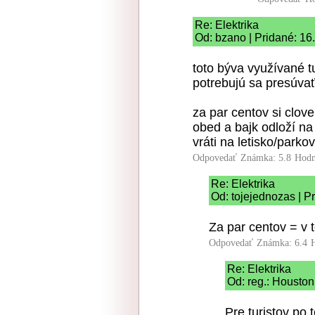
Re: Elektrika
Od: bzano | Pridané: 16
toto býva využívané tu
potrebujú sa presúvať,
za par centov si clove
obed a bajk odloží n
vráti na letisko/parko
Odpovedať
Známka: 5.8
Hodn
Re: Elektrika
Od: tojejednozas | P
Za par centov = v 
Odpovedať
Známka: 6.4
Re: Elektrika
Od: reg.: Houston
Pre turistov po 