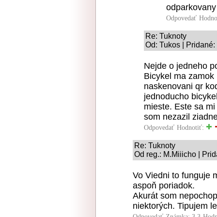
odparkovany 
Odpovedať
Hodno
Re: Tuknoty
Od: Tukos | Pridané:
Nejde o jedneho po
Bicykel ma zamok
naskenovani qr kod
jednoducho bicyke
mieste. Este sa mi
som nezazil ziadn
Odpovedať
Hodnotiť:
Re: Tuknoty
Od reg.: M.Miiicho | Pri
Vo Viedni to funguje 
aspoň poriadok.
Akurát som nepochopil
niektorých. Tipujem l
Odpovedať
Známka: 3.3
Hodn