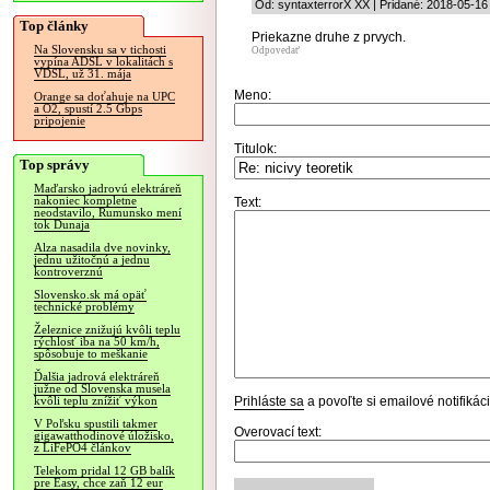
Od: syntaxterrorX XX | Pridané: 2018-05-16
Top články
Priekazne druhe z prvych.
Na Slovensku sa v tichosti
Odpovedať
vypína ADSL v lokalitách s
VDSL, už 31. mája
Meno:
Orange sa doťahuje na UPC
a O2, spustí 2.5 Gbps
pripojenie
Titulok:
Top správy
Maďarsko jadrovú elektráreň
nakoniec kompletne
Text:
neodstavilo, Rumunsko mení
tok Dunaja
Alza nasadila dve novinky,
jednu užitočnú a jednu
kontroverznú
Slovensko.sk má opäť
technické problémy
Železnice znižujú kvôli teplu
rýchlosť iba na 50 km/h,
spôsobuje to meškanie
Ďalšia jadrová elektráreň
južne od Slovenska musela
Prihláste sa
a povoľte si emailové notifiká
kvôli teplu znížiť výkon
V Poľsku spustili takmer
Overovací text:
gigawatthodinové úložisko,
z LiFePO4 článkov
Telekom pridal 12 GB balík
pre Easy, chce zaň 12 eur