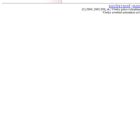
NÁVŠTEVNOSŤ
|
INZE
(C) 2004, 2005 DSL.sk | Všetky práva vyhradené
Všetky uvedené informácie sú b