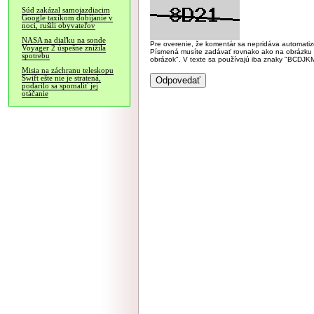
Súd zakázal samojazdiacim
Google taxíkom dobíjanie v
noci, rušili obyvateľov
NASA na diaľku na sonde
Pre overenie, že komentár sa nepridáva automatizov
Voyager 2 úspešne znížila
Písmená musíte zadávať rovnako ako na obrázku veľk
spotrebu
obrázok". V texte sa používajú iba znaky "BC
Misia na záchranu teleskopu
Swift ešte nie je stratená,
podarilo sa spomaliť jej
otáčanie