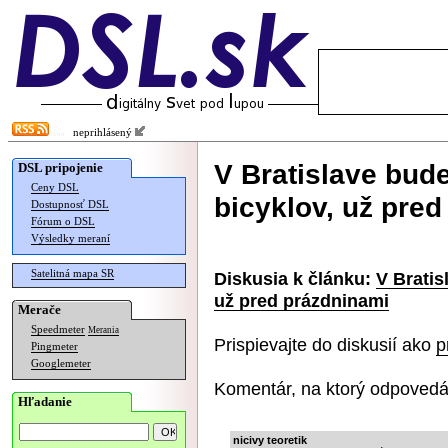
neprihlásený
V Bratislave bud
DSL pripojenie
Ceny DSL
bicyklov, už pre
Dostupnosť DSL
Fórum o DSL
Výsledky meraní
Satelitná mapa SR
Diskusia k článku:
V Bratis
už pred prázdninami
Merače
Speedmeter
Merania
Prispievajte do diskusií ako
p
Pingmeter
Googlemeter
Komentár, na ktorý odpovedá
Hľadanie
nicivy teoretik