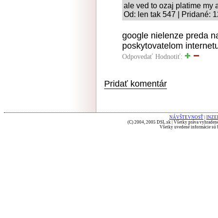
ale ved to ozaj platime my 
Od: len tak 547 | Pridané: 
google nielenze preda na
poskytovatelom internetu,
Odpovedať
Hodnotiť:
Pridať komentár
NÁVŠTEVNOSŤ
|
INZE
(C) 2004, 2005 DSL.sk | Všetky práva vyhradené
Všetky uvedené informácie sú b