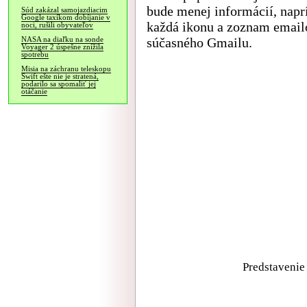
bude menej informácií, nap
Súd zakázal samojazdiacim
Google taxíkom dobíjanie v
každá ikonu a zoznam emai
noci, rušili obyvateľov
súčasného Gmailu.
NASA na diaľku na sonde
Voyager 2 úspešne znížila
spotrebu
Misia na záchranu teleskopu
Swift ešte nie je stratená,
podarilo sa spomaliť jej
otáčanie
Predstavenie