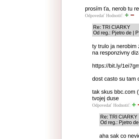
prosím ťa, nerob tu r
Odpovedať
Hodnotiť:
Re: TRI CIARKY
Od reg.: Pjetro de | 
ty trulo ja nerobi
na responzivny di
https://bit.ly/1ei7g
dost casto su tam ch
tak skus bbc.com (t
tvojej duse
Odpovedať
Hodnotiť:
Re: TRI CIARKY
Od reg.: Pjetro d
aha sak co nevid