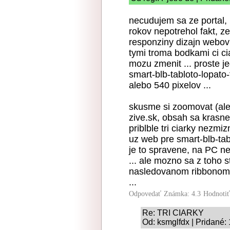
necudujem sa ze portal,
rokov nepotrehol fakt, ze
responziny dizajn webov
tymi troma bodkami ci c
mozu zmenit ... proste j
smart-blb-tabloto-lopato
alebo 540 pixelov ...
skusme si zoomovat (aleb
zive.sk, obsah sa krasne 
priblble tri ciarky nezm
uz web pre smart-blb-tab
je to spravene, na PC n
... ale mozno sa z toho
nasledovanom ribbonom t
...
Odpovedať
Známka: 4.3
Hodnoti
Re: TRI CIARKY
Od: ksmglfdx | Pridané: