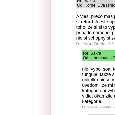
Re: Sakra
Od: Kornel Dva | Pri
A vies, preco mas 
si retard. A este a
toho, ze si si to v
pripade nemohol po
nie si schopny si 
Odpovedať
Známka: -6.6
Re: Sakra
Od: jebemnato | P
nie, vypol som 
funguje, takze 
nakolko niesom 
uvedomil ze mi 
kategorie nevyh
vidiet okamzite 
kategorie.
Odpovedať
Známka: 7