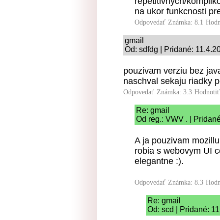
repetitivnych/komplik
na ukor funkcnosti pr
Odpovedať
Známka: 8.1
Hodn
gmail
Od: sdfdg | Pridané: 11.4.2
pouzivam verziu bez javas
naschval sekaju riadky 
Odpovedať
Známka: 3.3
Hodnoti
Re: gmail
Od reg.: VWV . | Pridan
A ja pouzivam mozillu
robia s webovym UI co
elegantne :).
Odpovedať
Známka: 8.3
Hodn
Re: gmail
Od: scd | Pridané: 1