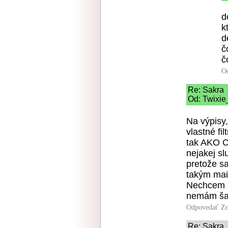
d
k
d
č
č
O
Re: Sakra
Od: Twixie
Na výpisy
vlastné fi
tak AKO C
nejakej sl
pretože s
takým mail
Nechcem ab
nemám šan
Odpovedať
Zn
Re: Sakra