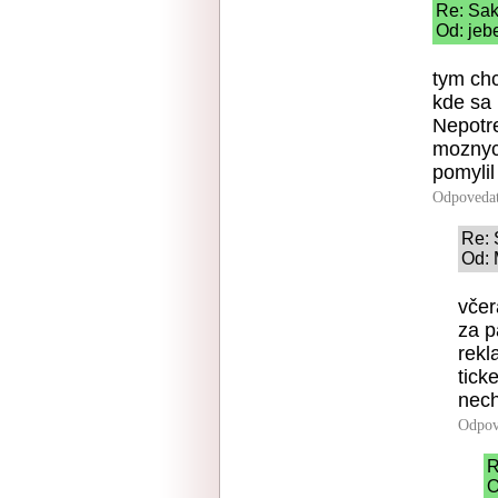
Re: Sak
Od: jeb
tym chc
kde sa 
Nepotre
moznyc
pomylil
Odpoveda
Re: 
Od: 
včer
za p
rekl
tick
nec
Odpov
R
O