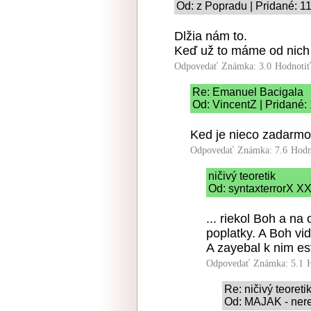
Od: z Popradu | Pridané: 1
Dlžia nám to.
Keď už to máme od nich
Odpovedať
Známka: 3.0
Hodnoti
Re: Emanuel Bacigala
Od: VincentZ | Pridané:
Ked je nieco zadarmo (
Odpovedať
Známka: 7.6
Hodn
ničivý teoretik
Od: syntaxterrorX XX
... riekol Boh a na
poplatky. A Boh vid
A zayebal k nim es
Odpovedať
Známka: 5.1
Re: ničivý teoreti
Od: MAJAK - nere