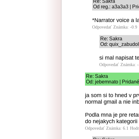
Re: Sakra
Od reg.: a3a3a3 | Pr
*Narrator voice a 
Odpovedať
Známka: -0.9
Re: Sakra
Od: quix_zabudol
si mal napisat te
Odpovedať
Známka: -
Re: Sakra
Od: jebemnato | Pridané
ja som si to hned v p
normal gmail a nie in
Podla mna je pre ret
do nejakych kategorii
Odpovedať
Známka: 6.1
Hodn