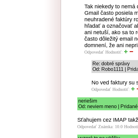
Tak niekedy to nemá ď
Gmail často posiela m
neuhradené faktúry r
hľadať a označovať ak
ani netuší, ako sa to
často dôležitý email 
domnení, že ani nepriš
Odpovedať
Hodnotiť:
Re: dobré správy
Od: Robo1111 | Prid
No ved faktury su s
Odpovedať
Hodnotiť:
neriešim
Od: neviem meno | Pridané
Sťahujem cez IMAP takž
Odpovedať
Známka: 10.0
Hodnot