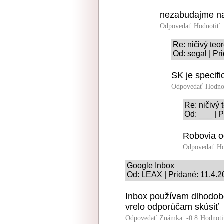
nezabudajme na
Odpovedať
Hodnotiť:
Re: ničivý teor
Od: segal | Pr
SK je specific
Odpovedať
Hodno
Re: ničivý 
Od: ___ | 
Robovia od
Odpovedať
Ho
Google Inbox
Od: LEAX | Pridané: 11.4.2
Inbox používam dlhodobo 
vrelo odporúčam skúsiť
Odpovedať
Známka: -0.8
Hodnoti