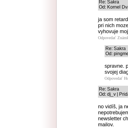
Re: Sakra
Od: Kornel Dv
ja som retard
pri nich moze
vyhovuje moje
Odpovedať
Známk
Re: Sakra
Od: pingme
spravne. p
svojej dia
Odpovedať
Ho
Re: Sakra
Od: dj_v | Pri
no vidíš, ja 
nepotrebujem 
newsletter c
mailov.