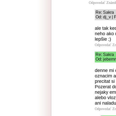
Odpovedať
Známk
Re: Sakra
Od: dj_v | 
ale tak ke
neho ako m
lepšie ;)
Odpovedať
Zn
Re: Sakra
Od: jebemn
denne mi 
oznacim ak
precitat si
Pozerat do
nejaky em
alebo vlo
ani naladu
Odpovedať
Zn