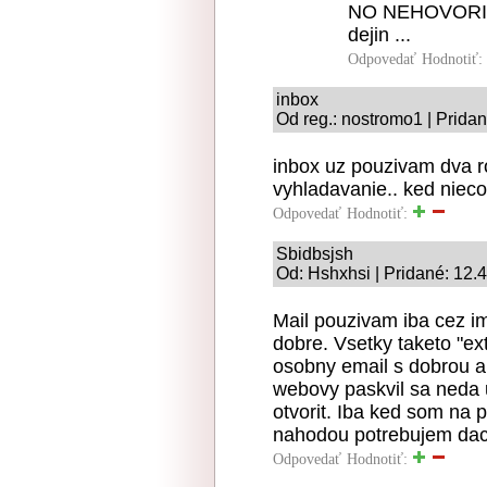
NO NEHOVORIM? 
dejin ...
Odpovedať
Hodnotiť:
inbox
Od reg.: nostromo1 | Prida
inbox uz pouzivam dva r
vyhladavanie.. ked niec
Odpovedať
Hodnotiť:
Sbidbsjsh
Od: Hshxhsi | Pridané: 12.
Mail pouzivam iba cez i
dobre. Vsetky taketo "ex
osobny email s dobrou a
webovy paskvil sa neda u
otvorit. Iba ked som na 
nahodou potrebujem daco
Odpovedať
Hodnotiť: