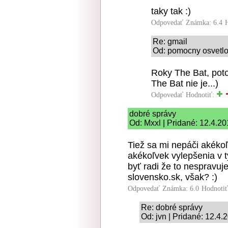
taky tak :)
Odpovedať
Známka: 6.4
Re: gmail
Od: pomocny osvetlo
Roky The Bat, pot
The Bat nie je...)
Odpovedať
Hodnotiť:
dobré správy
Od: Mxxl | Pridané: 12.4.20
Tiež sa mi nepáči akéko
akékoľvek vylepšenia v 
byť radi že to nespravuj
slovensko.sk, však? :)
Odpovedať
Známka: 6.0
Hodnoti
Re: dobré správy
Od: jvn | Pridané: 12.4.