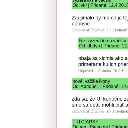
vyzerá to na väčšiu
Od: vkr | Pridané: 12.4.201
Zaujimalo by ma co je te
dopovie
Odpovedať
Známka: 7.1
Hodnoti
Re: vyzerá to na väčšiu
Od: dbdyb | Pridané: 12
obaja sa xichtia ako 
primerane ku ich prie
Odpovedať
Známka: 10.0
Hod
nové, väčšie ikony
Od: Adrique1 | Pridané: 12
zdá sa, že UI konečne za
sme sa opäť mohli cítiť 
Odpovedať
Známka: 10.0
Hodnot
TRI CIARKY
Od reg.: Pjetro de | Pridan