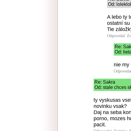
Od: loleklo
A lebo ty t
ostatní su 
Tie záložk
Odpovedať
Zn
Re: Sak
Od: liet
nie my 
Odpoveda
Re: Sakra
Od: stale chces s
ty vyskusas vset
novinku vsak?
Daj na seba kont
porno, mozes ho 
pacit.