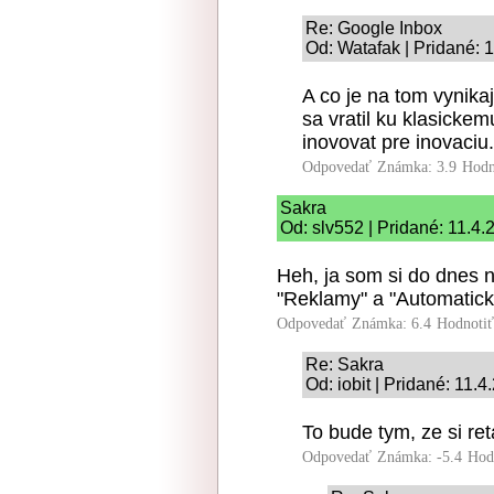
Re: Google Inbox
Od: Watafak | Pridané: 
A co je na tom vynika
sa vratil ku klasicke
inovovat pre inovaciu.
Odpovedať
Známka: 3.9
Hodn
Sakra
Od: slv552 | Pridané: 11.4
Heh, ja som si do dnes n
"Reklamy" a "Automatick
Odpovedať
Známka: 6.4
Hodnoti
Re: Sakra
Od: iobit | Pridané: 11.
To bude tym, ze si ret
Odpovedať
Známka: -5.4
Hod