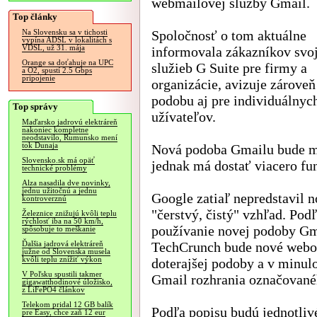
webmailovej služby Gmail.
Top články
Spoločnosť o tom aktuálne
Na Slovensku sa v tichosti
vypína ADSL v lokalitách s
VDSL, už 31. mája
informovala zákazníkov svoj
Orange sa doťahuje na UPC
služieb G Suite pre firmy a
a O2, spustí 2.5 Gbps
pripojenie
organizácie, avizuje zároveň
podobu aj pre individuálnyc
Top správy
užívateľov.
Maďarsko jadrovú elektráreň
nakoniec kompletne
neodstavilo, Rumunsko mení
tok Dunaja
Nová podoba Gmailu bude m
Slovensko.sk má opäť
jednak má dostať viacero fu
technické problémy
Alza nasadila dve novinky,
jednu užitočnú a jednu
Google zatiaľ nepredstavil 
kontroverznú
"čerstvý, čistý" vzhľad. Podľ
Železnice znižujú kvôli teplu
rýchlosť iba na 50 km/h,
používanie novej podoby 
spôsobuje to meškanie
TechCrunch bude nové webo
Ďalšia jadrová elektráreň
južne od Slovenska musela
kvôli teplu znížiť výkon
doterajšej podoby a v minu
V Poľsku spustili takmer
Gmail rozhrania označované
gigawatthodinové úložisko,
z LiFePO4 článkov
Telekom pridal 12 GB balík
Podľa popisu budú jednotliv
pre Easy, chce zaň 12 eur