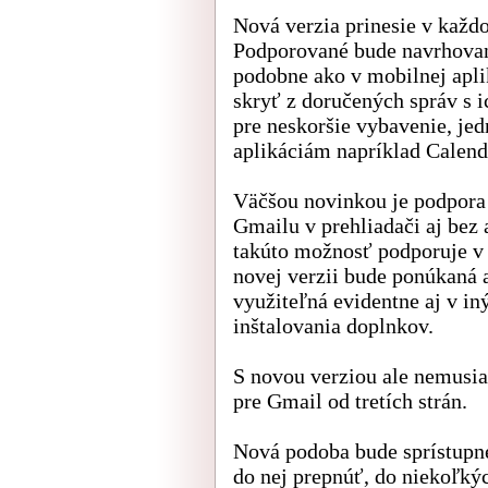
Nová verzia prinesie v každ
Podporované bude navrhovan
podobne ako v mobilnej apli
skryť z doručených správ s
pre neskoršie vybavenie, je
aplikáciám napríklad Calen
Väčšou novinkou je podpora
Gmailu v prehliadači aj bez 
takúto možnosť podporuje v 
novej verzii bude ponúkaná 
využiteľná evidentne aj v in
inštalovania doplnkov.
S novou verziou ale nemusia
pre Gmail od tretích strán.
Nová podoba bude sprístupne
do nej prepnúť, do niekoľkýc