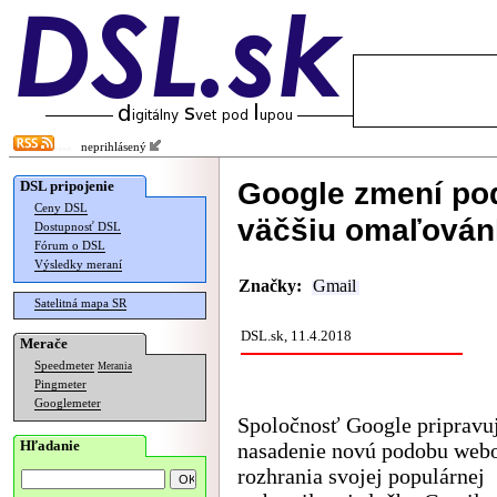
neprihlásený
Google zmení pod
DSL pripojenie
Ceny DSL
väčšiu omaľovánk
Dostupnosť DSL
Fórum o DSL
Výsledky meraní
Značky:
Gmail
Satelitná mapa SR
DSL.sk, 11.4.2018
Merače
Speedmeter
Merania
Pingmeter
Googlemeter
Spoločnosť Google pripravuj
Hľadanie
nasadenie novú podobu web
rozhrania svojej populárnej