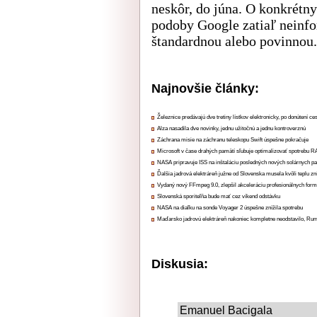
neskôr, do júna. O konkrétny
podoby Google zatiaľ neinfo
štandardnou alebo povinnou.
Najnovšie články:
Železnice predávajú dve tretiny lístkov elektronicky, po donútení ce
Alza nasadila dve novinky, jednu užitočnú a jednu kontroverznú
Záchrana misie na záchranu teleskopu Swift úspešne pokračuje
Microsoft v čase drahých pamätí sľubuje optimalizovať spotrebu
NASA pripravuje ISS na inštaláciu posledných nových solárnych p
Ďalšia jadrová elektráreň južne od Slovenska musela kvôli teplu zn
Vydaný nový FFmpeg 9.0, zlepšil akceleráciu profesionálnych form
Slovenská sporiteľňa bude mať cez víkend odstávku
NASA na diaľku na sonde Voyager 2 úspešne znížila spotrebu
Maďarsko jadrovú elektráreň nakoniec kompletne neodstavilo, Ru
Diskusia:
Emanuel Bacigala