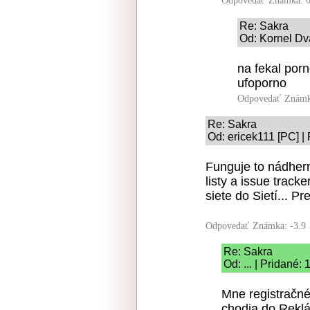
Odpovedať
Známka: 6
Re: Sakra
Od: Kornel Dv
na fekal por
ufoporno
Odpovedať
Známk
Re: Sakra
Od: ericek111 [PC] |
Funguje to nádhern
listy a issue track
siete do Sietí... P
Odpovedať
Známka: -3.9
Re: Sakra
Od: ... | Pridané:
Mne registračn
chodia do Rekl