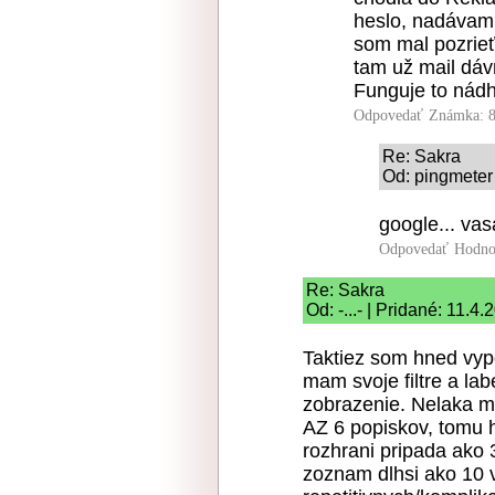
heslo, nadávam
som mal pozrieť
tam už mail dáv
Funguje to nád
Odpovedať
Známka: 8
Re: Sakra
Od: pingmeter 
google... va
Odpovedať
Hodno
Re: Sakra
Od: -...- | Pridané: 11.4
Taktiez som hned vypo
mam svoje filtre a la
zobrazenie. Nelaka m
AZ 6 popiskov, tomu h
rozhrani pripada ako 
zoznam dlhsi ako 10 