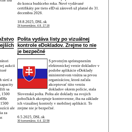
oľne iba
do konca budúceho roka. Nové vydávané
certifikáty pre tieto eID sú zároveň už platné do 31.
decembra 2026.
18.8.2025, DSL.sk
24 komentárov, 4.8. 17:16
ožstvo
Pošta vydáva listy po vizuálnej
ejších
kontrole eDokladov. Zrejme to nie
je bezpečné
rátori
S prvotným sprístupnením
nej aukcii
elektronickej verzie dokladov v
toré
podobe aplikácie eDoklady
ministerstvom vnútra sa prvou
 sietí a
organizáciou, ktorá začala
kapacity
akceptovať túto verziu
žili sa
dokladov okrem polície, stala
, 1500
Slovenská pošta. Pošta ale doklady na svojich
 MHz
pobočkách akceptuje kontroverzne, iba na základe
 1500
ich vizuálnej kontroly v mobilnej aplikácii. To
zícii ale
zrejme nie je bezpečné.
ia za
6.5.2025, DSL.sk
r.
30 komentárov, 4.4. 22:58