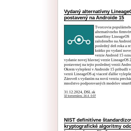
Vydaný alternatívny Lineage
postavený na Androide 15
Tvorcovia populárneh
alternatívneho firmvér
smartfóny LineageOS
založeného na Androi
posledný deň roka a re
krátko po vydaní nove
verzie Android 15 ozn
vydanie novej hlavnej verzie LineageOS 
postavenej na tejto poslednej verzii Andro
Okrem vylepšení v Androide 15 pribudli v
verzii LineageOS aj viaceré ďalšie vylepše
Zároveň s vydaním na novú verziu prechá
množstvo podporovaných modelov smartf
31.12.2024, DSL.sk
32 komentárov, 24.4. 0:07
NIST definitívne štandardizo
kryptografické algoritmy od