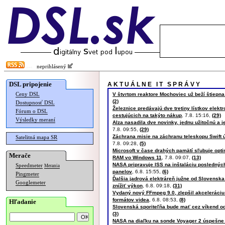
neprihlásený
DSL pripojenie
A K T U Á L N E I T S P R Á V Y
Ceny DSL
V štvrtom reaktore Mochoviec už beží štiepna
(2)
Dostupnosť DSL
Železnice predávajú dve tretiny lístkov elektr
Fórum o DSL
cestujúcich na takýto nákup
, 7.8. 15:16,
(29)
Výsledky meraní
Alza nasadila dve novinky, jednu užitočnú a 
7.8. 09:55,
(29)
Záchrana misie na záchranu teleskopu Swift
Satelitná mapa SR
7.8. 09:28,
(5)
Microsoft v čase drahých pamätí sľubuje opt
Merače
RAM vo Windows 11
, 7.8. 09:07,
(13)
NASA pripravuje ISS na inštaláciu posledný
Speedmeter
Merania
panelov
, 6.8. 15:55,
(6)
Pingmeter
Ďalšia jadrová elektráreň južne od Slovenska
Googlemeter
znížiť výkon
, 6.8. 09:18,
(31)
Vydaný nový FFmpeg 9.0, zlepšil akceleráciu
formátov videa
, 6.8. 08:53,
(8)
Hľadanie
Slovenská sporiteľňa bude mať cez víkend o
(3)
NASA na diaľku na sonde Voyager 2 úspešne z