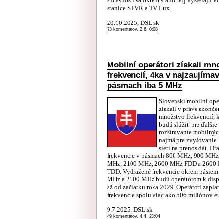
súčasnosti sa okrem staníc Joj vysielajú v
stanice STVR a TV Lux.
20.10.2025, DSL.sk
73 komentárov, 2.6. 0:08
Mobilní operátori získali mn
frekvencií, 4ka v najzaujímav
pásmach iba 5 MHz
Slovenskí mobilní ope
získali v práve skonče
množstvo frekvencií, k
budú slúžiť pre ďalšie
rozširovanie mobilných
najmä pre zvyšovanie 
sietí na prenos dát. Dra
frekvencie v pásmach 800 MHz, 900 MHz
MHz, 2100 MHz, 2600 MHz FDD a 2600
TDD. Vydražené frekvencie okrem pásiem
MHz a 2100 MHz budú operátorom k dispo
až od začiatku roka 2029. Operátori zaplat
frekvencie spolu viac ako 506 miliónov eu
9.7.2025, DSL.sk
49 komentárov, 4.4. 23:04