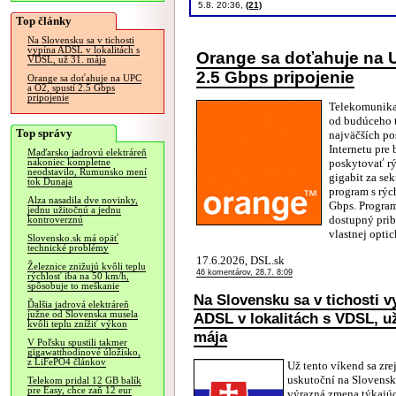
5.8. 20:36,
(21)
Top články
Na Slovensku sa v tichosti
vypína ADSL v lokalitách s
Orange sa doťahuje na U
VDSL, už 31. mája
2.5 Gbps pripojenie
Orange sa doťahuje na UPC
a O2, spustí 2.5 Gbps
pripojenie
Telekomunika
od budúceho 
Top správy
najväčších po
Internetu pre
Maďarsko jadrovú elektráreň
poskytovať rý
nakoniec kompletne
neodstavilo, Rumunsko mení
gigabit za se
tok Dunaja
program s rýc
Alza nasadila dve novinky,
Gbps. Progra
jednu užitočnú a jednu
dostupný prib
kontroverznú
vlastnej optic
Slovensko.sk má opäť
technické problémy
17.6.2026, DSL.sk
Železnice znižujú kvôli teplu
46 komentárov, 28.7. 8:09
rýchlosť iba na 50 km/h,
spôsobuje to meškanie
Na Slovensku sa v tichosti v
Ďalšia jadrová elektráreň
južne od Slovenska musela
ADSL v lokalitách s VDSL, už
kvôli teplu znížiť výkon
mája
V Poľsku spustili takmer
gigawatthodinové úložisko,
z LiFePO4 článkov
Už tento víkend sa zr
uskutoční na Slovens
Telekom pridal 12 GB balík
pre Easy, chce zaň 12 eur
výrazná zmena týkajúc