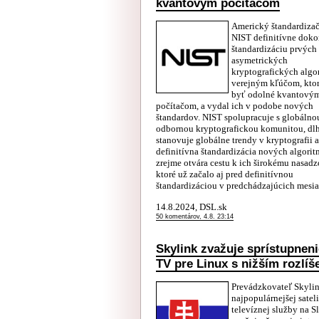
kvantovým počítačom
Americký štandardiza
NIST definitívne doko
štandardizáciu prvých
asymetrických
kryptografických algo
verejným kľúčom, kto
byť odolné kvantový
počítačom, a vydal ich v podobe nových
štandardov. NIST spolupracuje s globálno
odbornou kryptografickou komunitou, d
stanovuje globálne trendy v kryptografii a
definitívna štandardizácia nových algori
zrejme otvára cestu k ich širokému nasadz
ktoré už začalo aj pred definitívnou
štandardizáciou v predchádzajúcich mesi
14.8.2024, DSL.sk
50 komentárov, 4.8. 23:14
Skylink zvažuje sprístupneni
TV pre Linux s nižším rozlí
Prevádzkovateľ Skyli
najpopulárnejšej sateli
televíznej služby na S