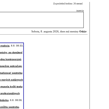
Za poslednú hodinu: 26 meraní
inzercia
Sobota, 8. augusta 2026, dnes má meniny
Oskár
 reakcia
, 8.8. 08:33,
onicky, po donútení
jednu kontroverznú
,
 úspešne pokračuje
,
imalizovať spotrebu
ch nových solárnych
 musela kvôli teplu
 profesionálnych
dstávku
, 6.8. 08:09,
nížila spotrebu
,