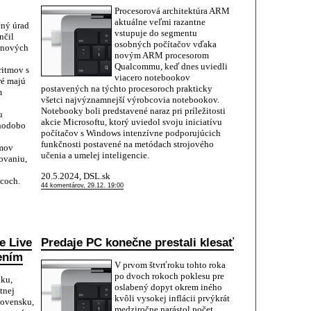
Procesorová architektúra ARM
aktuálne veľmi razantne
čný úrad
vstupuje do segmentu
nčil
osobných počítačov vďaka
 nových
novým ARM procesorom
Qualcommu, keď dnes uviedli
ritmov s
viacero notebookov
ré majú
postavených na týchto procesoroch prakticky
m
všetci najvýznamnejší výrobcovia notebookov.
Notebooky boli predstavené naraz pri príležitosti
u
akcie Microsoftu, ktorý uviedol svoju iniciatívu
lhodobo
počítačov s Windows intenzívne podporujúcich
funkčnosti postavené na metódach strojového
tmov
učenia a umelej inteligencie.
ovaniu,
20.5.2024, DSL.sk
acoch.
44 komentárov, 29.12. 19:00
e Live
Predaje PC konečne prestali klesať
šením
V prvom štvrťroku tohto roka
po dvoch rokoch poklesu pre
nku,
oslabený dopyt okrem iného
tnej
kvôli vysokej inflácii prvýkrát
lovensku,
medziročne narástol počet