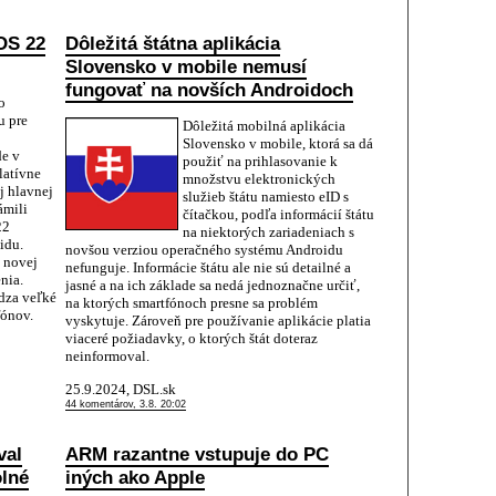
OS 22
Dôležitá štátna aplikácia
Slovensko v mobile nemusí
fungovať na novších Androidoch
o
u pre
Dôležitá mobilná aplikácia
Slovensko v mobile, ktorá sa dá
de v
použiť na prihlasovanie k
latívne
množstvu elektronických
j hlavnej
služieb štátu namiesto eID s
ámili
čítačkou, podľa informácií štátu
22
na niektorých zariadeniach s
idu.
novšou verziou operačného systému Androidu
 novej
nefunguje. Informácie štátu ale nie sú detailné a
nia.
jasné a na ich základe sa nedá jednoznačne určiť,
dza veľké
na ktorých smartfónoch presne sa problém
ónov.
vyskytuje. Zároveň pre používanie aplikácie platia
viaceré požiadavky, o ktorých štát doteraz
neinformoval.
25.9.2024, DSL.sk
44 komentárov, 3.8. 20:02
val
ARM razantne vstupuje do PC
olné
iných ako Apple