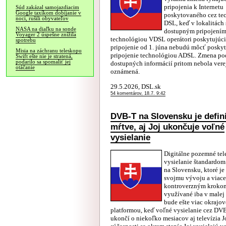
pripojenia k Internetu
Súd zakázal samojazdiacim
Google taxíkom dobíjanie v
poskytovaného cez te
noci, rušili obyvateľov
DSL, keď v lokalitách 
NASA na diaľku na sonde
dostupným pripojení
Voyager 2 úspešne znížila
technológiou VDSL operátori poskytujúc
spotrebu
pripojenie od 1. júna nebudú môcť posky
Misia na záchranu teleskopu
pripojenie technológiou ADSL. Zmena po
Swift ešte nie je stratená,
podarilo sa spomaliť jej
dostupných informácií pritom nebola vere
otáčanie
oznámená.
29.5.2026, DSL.sk
54 komentárov, 18.7. 9:42
DVB-T na Slovensku je defin
mŕtve, aj Joj ukončuje voľné
vysielanie
Digitálne pozemné tel
vysielanie štandardo
na Slovensku, ktoré je
svojmu vývoju a viac
kontroverzným kroko
využívané iba v malej 
bude ešte viac okrajo
platformou, keď voľné vysielanie cez DV
ukončí o niekoľko mesiacov aj televízia J