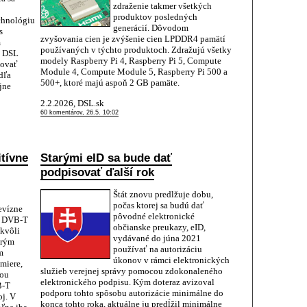
zdraženie takmer všetkých
produktov posledných
chnológiu
generácií. Dôvodom
s
zvyšovania cien je zvýšenie cien LPDDR4 pamätí
m
používaných v týchto produktoch. Zdražujú všetky
i DSL
modely Raspberry Pi 4, Raspberry Pi 5, Compute
tovať
Module 4, Compute Module 5, Raspberry Pi 500 a
dľa
500+, ktoré majú aspoň 2 GB pamäte.
jne
2.2.2026, DSL.sk
60 komentárov, 26.5. 10:02
itívne
Starými eID sa bude dať
podpisovať ďalší rok
Štát znovu predlžuje dobu,
počas ktorej sa budú dať
evízne
pôvodné elektronické
m DVB-T
občianske preukazy, eID,
 kvôli
vydávané do júna 2021
erým
používať na autorizáciu
m
úkonov v rámci elektronických
miere,
služieb verejnej správy pomocou zdokonaleného
vou
elektronického podpisu. Kým doteraz avizoval
B-T
podporu tohto spôsobu autorizácie minimálne do
oj. V
konca tohto roka, aktuálne ju predĺžil minimálne