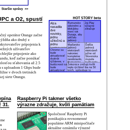
Staršie správy >>
PC a O2, spustí
HOT STORY beta
Alza
Rumunsko
Joj Play
odstrelmi a
výrazne
nasadila
blokádou
zdražuje
dve
mení tok
novinky,
čný operátor Orange začne
Dunaja, aby
jednu
udržalo
týždňa ako druhý z
užitočnú a
jadrovú
elektráreň v
skytovateľov pripojenia k
jednu
Maďarsko
Ďalšia
chode
kontroverznú
jadrovú
jadrová
 bežných užívateľov
Chrome sa
elektráreň
elektráreň
chlejšie pripojenie ako
bude
nakoniec
južne od
aktualizovať
kompletne
Slovenska
kundu, keď začne ponúkať
dvakrát
neodstavilo,
musela
týždenne, v
hlosťou sťahovania až 2.5
Rumunsko
kvôli teplu
budúcnosti sa
Železnice znižujú kvôli
mení tok
znížiť
m s uploadom 1 Gbps bude
bude
teplu rýchlosť iba na 50
Dunaja
výkon
aktualizovať
km/h, spôsobuje to
ližne v dvoch tretinách
bez reštartov
meškanie
kej siete Orangu.
ypína
Raspberry Pi takmer všetko
 31.
výrazne zdražuje, kvôli pamätiam
Spoločnosť Raspberry Pi
ponúkajúca rovnomenné
ejme
populárne ARM minipočítače
ku
aktuálne oznámila výrazné
a sa