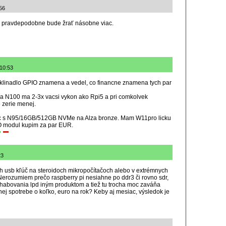
:56
a pravdepodobne bude žrať násobne viac.
 10:53
zaklinadlo GPIO znamena a vedel, co financne znamena tych par
ena N100 ma 2-3x vacsi vykon ako Rpi5 a pri comkolvek
 zerie menej.
c s N95/16GB/512GB NVMe na Alza bronze. Mam W11pro licku
O modul kupim za par EUR.
23
ch usb kľúč na steroidoch mikropočítačoch alebo v extrémnych
Nerozumiem prečo raspberry pi nesiahne po ddr3 či rovno sdr,
chabovania lpd iným produktom a tiež tu trocha moc zaváňa
ženej spotrebe o koľko, euro na rok? Keby aj mesiac, výsledok je