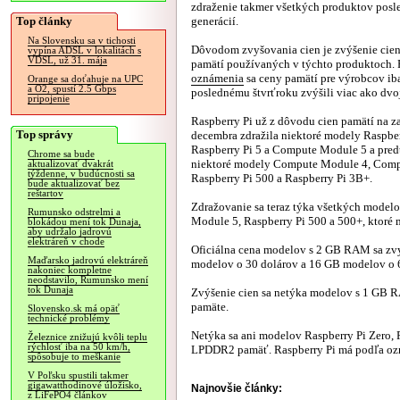
zdraženie takmer všetkých produktov pos
Top články
generácií.
Na Slovensku sa v tichosti
Dôvodom zvyšovania cien je zvýšenie ci
vypína ADSL v lokalitách s
VDSL, už 31. mája
pamätí používaných v týchto produktoch. 
oznámenia
sa ceny pamätí pre výrobcov iba
Orange sa doťahuje na UPC
a O2, spustí 2.5 Gbps
poslednému štvrťroku zvýšili viac ako dvo
pripojenie
Raspberry Pi už z dôvodu cien pamätí na z
Top správy
decembra zdražila niektoré modely Raspber
Raspberry Pi 5 a Compute Module 5 a pred
Chrome sa bude
niektoré modely Compute Module 4, Comp
aktualizovať dvakrát
týždenne, v budúcnosti sa
Raspberry Pi 500 a Raspberry Pi 3B+.
bude aktualizovať bez
reštartov
Zdražovanie sa teraz týka všetkých model
Rumunsko odstrelmi a
Module 5, Raspberry Pi 500 a 500+, ktoré
blokádou mení tok Dunaja,
aby udržalo jadrovú
elektráreň v chode
Oficiálna cena modelov s 2 GB RAM sa zvy
Maďarsko jadrovú elektráreň
modelov o 30 dolárov a 16 GB modelov o 6
nakoniec kompletne
neodstavilo, Rumunsko mení
tok Dunaja
Zvýšenie cien sa netýka modelov s 1 GB 
pamäte.
Slovensko.sk má opäť
technické problémy
Netýka sa ani modelov Raspberry Pi Zero, R
Železnice znižujú kvôli teplu
rýchlosť iba na 50 km/h,
LPDDR2 pamäť. Raspberry Pi má podľa oz
spôsobuje to meškanie
V Poľsku spustili takmer
gigawatthodinové úložisko,
Najnovšie články:
z LiFePO4 článkov