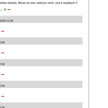
mka okrada. Musis sa viac valat po zemi, ona ti nejakych 5
tiť:
.2026 12:09
2:09
2:09
2:09
2:09