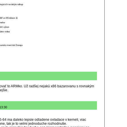
stujúcich na takýto nákup
 RAM vo Windows 11
anelov
ížiť výkon
átov videa
munsko mení tok Dunaja
upovať to ARMko. Už radšej nejakú x86 bazarovanu s rovnakým
ejšie.
13:30
86-64 ma daleko lepsie odladene ovladace v kerneli, viac
ne, tak je to velmi jednoduche rozhodnutie.