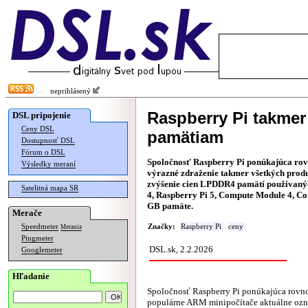
neprihlásený
Raspberry Pi takmer 
DSL pripojenie
Ceny DSL
pamätiam
Dostupnosť DSL
Fórum o DSL
Spoločnosť Raspberry Pi ponúkajúca ro
Výsledky meraní
výrazné zdraženie takmer všetkých produ
zvýšenie cien LPDDR4 pamätí používanýc
Satelitná mapa SR
4, Raspberry Pi 5, Compute Module 4, Co
GB pamäte.
Merače
Speedmeter
Značky:
Raspberry Pi
ceny
Merania
Pingmeter
DSL.sk, 2.2.2026
Googlemeter
Hľadanie
Spoločnosť Raspberry Pi ponúkajúca rov
populárne ARM minipočítače aktuálne ozn