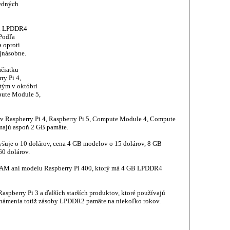
ledných
en LPDDR4
Podľa
 oproti
jnásobne.
ačiatku
ry Pi 4,
tým v októbri
ute Module 5,
ov Raspberry Pi 4, Raspberry Pi 5, Compute Module 4, Compute
 majú aspoň 2 GB pamäte.
šuje o 10 dolárov, cena 4 GB modelov o 15 dolárov, 8 GB
0 dolárov.
RAM ani modelu Raspberry Pi 400, ktorý má 4 GB LPDDR4
aspberry Pi 3 a ďalších starších produktov, ktoré používajú
námenia totiž zásoby LPDDR2 pamäte na niekoľko rokov.