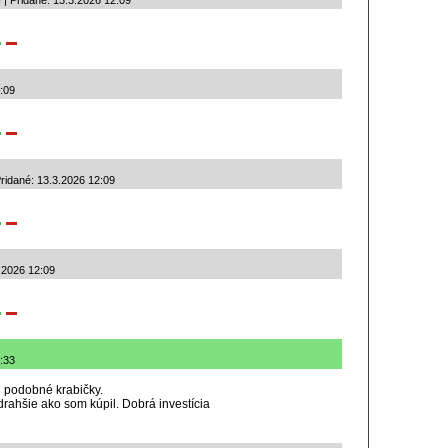
-- | Pridané: 13.3.2026 12:09
2:09
idané: 13.3.2026 12:09
.2026 12:09
4:33
C podobné krabičky.
rahšie ako som kúpil. Dobrá investícia