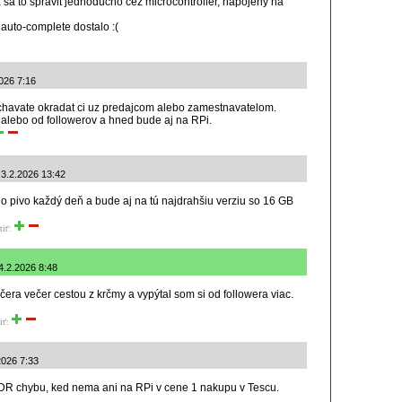
 sa to spravit jednoducho cez microcontroller, napojeny na
uto-complete dostalo :(
2026 7:16
echavate okradat ci uz predajcom alebo zamestnavatelom.
c alebo od followerov a hned bude aj na RPi.
 3.2.2026 13:42
no pivo každý deň a bude aj na tú najdrahšiu verziu so 16 GB
tiť:
 4.2.2026 8:48
čera večer cestou z krčmy a vypýtal som si od followera viac.
iť:
2026 7:33
DR chybu, ked nema ani na RPi v cene 1 nakupu v Tescu.