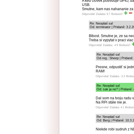
A ked clovek potrebuje GPIO, da
USB.
Smutne, kam nas nahananie za a
Odpovedať
Známka: 6.7
Hodnotiť:
Re: Neoplatí sa!
Od: terminator | Pridané: 3.2.
Blbost. Smutne je, ze sa n
Treba si vypytat v praci via
Odpovedať
Známka: -4.9
Hodnotiť:
Re: Neoplatí sa!
Od reg.: Sheep | Pridané:
Presne, odpustiť si jed
RAM!
Odpovedať
Známka: -3.3
Hodno
Re: Neoplatí sa!
Od: sak ja ne? | Pridané:
Dal som na tvoju radu v
Na RPi stále nie je.
Odpovedať
Známka: 4.1
Hodnot
Re: Neoplatí sa!
Od: Berg | Pridané: 10.3.
Niekde robi sudruh z N