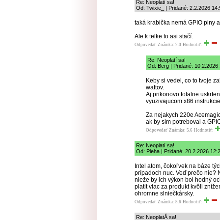
Re: Neoplatí sa!
Od: Twixie_ | Pridané: 2.2.2026 14
taká krabička nemá GPIO piny 
Ale k telke to asi stačí.
Odpovedať
Známka: 2.0
Hodnotiť:
Re: Neoplatí sa!
Od: Berg | Pridané: 10.2.2026
Keby si vedel, co to tvoje 
wattov.
Aj prikonovo totalne uskrt
vyuzivajucom x86 instrukcie
Za nejakych 220e Acemagi
ak by sim potreboval a GPI
Odpovedať
Známka: 5.6
Hodnotiť:
Re: Neoplatí sa!
Od: Pieha | Pridané: 20.2.2026 12:
Intel atom, čokoľvek na báze tý
prípadoch nuc. Veď prečo nie? 
nieže by ich výkon bol hodný o
platit viac za produkt kvôli zní
ohromne slniečkársky.
Odpovedať
Známka: 5.6
Hodnotiť:
Re: NeoplatĂ­ sa!