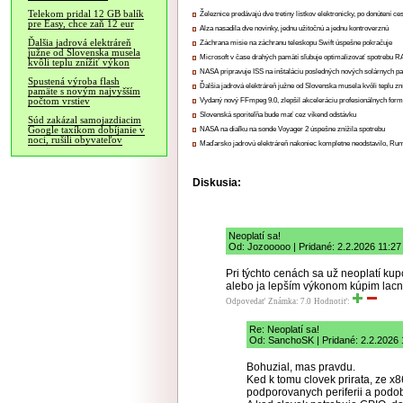
Telekom pridal 12 GB balík
Železnice predávajú dve tretiny lístkov elektronicky, po donútení ce
pre Easy, chce zaň 12 eur
Alza nasadila dve novinky, jednu užitočnú a jednu kontroverznú
Ďalšia jadrová elektráreň
Záchrana misie na záchranu teleskopu Swift úspešne pokračuje
južne od Slovenska musela
Microsoft v čase drahých pamätí sľubuje optimalizovať spotrebu
kvôli teplu znížiť výkon
NASA pripravuje ISS na inštaláciu posledných nových solárnych p
Spustená výroba flash
Ďalšia jadrová elektráreň južne od Slovenska musela kvôli teplu zn
pamäte s novým najvyšším
počtom vrstiev
Vydaný nový FFmpeg 9.0, zlepšil akceleráciu profesionálnych form
Slovenská sporiteľňa bude mať cez víkend odstávku
Súd zakázal samojazdiacim
Google taxíkom dobíjanie v
NASA na diaľku na sonde Voyager 2 úspešne znížila spotrebu
noci, rušili obyvateľov
Maďarsko jadrovú elektráreň nakoniec kompletne neodstavilo, Ru
Diskusia:
Neoplatí sa!
Od: Jozooooo | Pridané: 2.2.2026 11:27
Pri týchto cenách sa už neoplatí k
alebo ja lepším výkonom kúpim lacn
Odpovedať
Známka: 7.0
Hodnotiť:
Re: Neoplatí sa!
Od: SanchoSK | Pridané: 2.2.2026 
Bohuzial, mas pravdu.
Ked k tomu clovek prirata, ze x
podporovanych periferii a podob