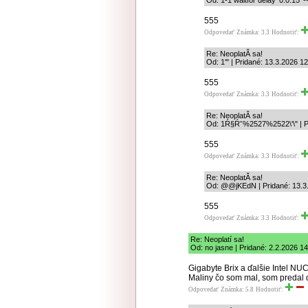
Od: 1-1 waitfor delay '0:0:15' 
555
Odpovedať
Známka: 3.3
Hodnotiť:
Re: NeoplatĂ­ sa!
Od: 1'" | Pridané: 13.3.2026 1
555
Odpovedať
Známka: 3.3
Hodnotiť:
Re: NeoplatĂ­ sa!
Od: 1Ŕ§Ŕ˘%2527%2522\'\" | Pr
555
Odpovedať
Známka: 3.3
Hodnotiť:
Re: NeoplatĂ­ sa!
Od: @@jKEdN | Pridané: 13.3
555
Odpovedať
Známka: 3.3
Hodnotiť:
Re: Neoplatí sa!
Od: no jasne | Pridané: 2.2.2026 1
Gigabyte Brix a ďalšie Intel NU
Maliny čo som mal, som predal d
Odpovedať
Známka: 5.8
Hodnotiť: