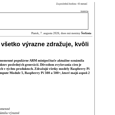
Za poslednú hodinu: 43 meraní
inzercia
Piatok, 7. augusta 2026, dnes má meniny
Štefánia
všetko výrazne zdražuje, kvôli
vnomenné populárne ARM minipočítače aktuálne oznámila
ktov posledných generácií. Dôvodom zvyšovania cien je
h v týchto produktoch. Zdražujú všetky modely Raspberry Pi
mpute Module 5, Raspberry Pi 500 a 500+, ktoré majú aspoň 2
nomenné
ámila výrazné