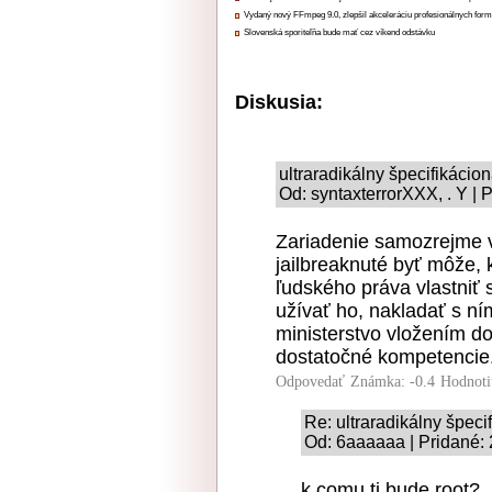
Vydaný nový FFmpeg 9.0, zlepšil akceleráciu profesionálnych form
Slovenská sporiteľňa bude mať cez víkend odstávku
Diskusia:
ultraradikálny špecifikácio
Od: syntaxterrorXXX, . Y | 
Zariadenie samozrejme 
jailbreaknuté byť môže
ľudského práva vlastniť
užívať ho, nakladať s n
ministerstvo vložením d
dostatočné kompetencie
Odpovedať
Známka: -0.4
Hodnoti
Re: ultraradikálny špeci
Od: 6aaaaaa | Pridané:
k comu ti bude root?