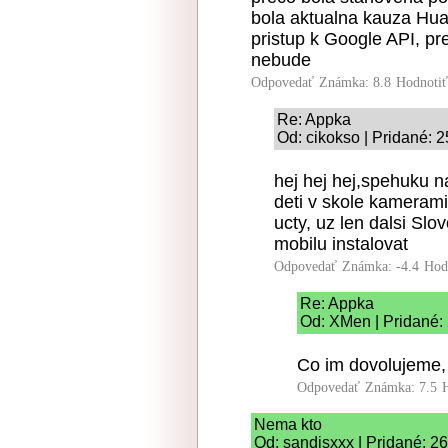
bola aktualna kauza Hu
pristup k Google API, p
nebude
Odpovedať
Známka: 8.8
Hodnoti
Re: Appka
Od: cikokso | Pridané: 
hej hej hej,spehuku na
deti v skole kameram
ucty, uz len dalsi Sl
mobilu instalovat
Odpovedať
Známka: -4.4
Hod
Re: Appka
Od: XMen | Pridané:
Co im dovolujeme,
Odpovedať
Známka: 7.5
Nema kto
Od: sandisxxx | Pridané: 2