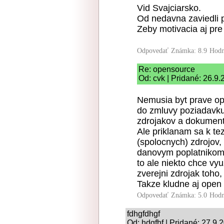
Vid Svajciarsko.
Od nedavna zaviedli p
Zeby motivacia aj pre
Odpovedať
Známka: 8.9
Hodn
Re: opensource
Od: cvk | Pridané: 26.9
Nemusia byt prave op
do zmluvy poziadavku
zdrojakov a dokument
Ale priklanam sa k te
(spolocnych) zdrojov,
danovym poplatnikom, 
to ale niekto chce vy
zverejni zdrojak toho,
Takze kludne aj open 
Odpovedať
Známka: 5.0
Hodn
fdhgfdhgf
Od: hdgfhf | Pridané: 27.9.