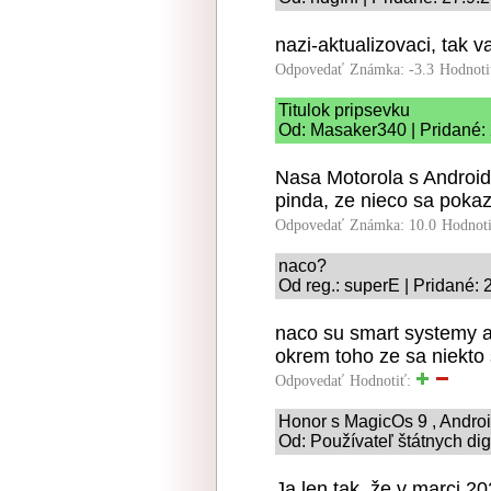
nazi-aktualizovaci, tak v
Odpovedať
Známka: -3.3
Hodnoti
Titulok pripsevku
Od: Masaker340 | Pridané:
Nasa Motorola s Android
pinda, ze nieco sa pokazi
Odpovedať
Známka: 10.0
Hodnot
naco?
Od reg.: superE | Pridané: 
naco su smart systemy a 
okrem toho ze sa niekto 
Odpovedať
Hodnotiť:
Honor s MagicOs 9 , Androi
Od: Používateľ štátnych dig
Ja len tak, že v marci 20