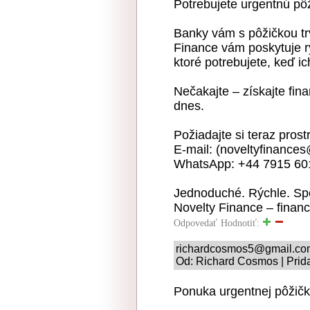
Potrebujete urgentnú pô
Banky vám s pôžičkou trv
Finance vám poskytuje rý
ktoré potrebujete, keď ic
Nečakajte – získajte fina
dnes.
Požiadajte si teraz pros
E-mail: (noveltyfinance
WhatsApp: +44 7915 60
Jednoduché. Rýchle. Spo
Novelty Finance – finan
Odpovedať
Hodnotiť:
richardcosmos5@gmail.co
Od: Richard Cosmos | Prid
Ponuka urgentnej pôžičk