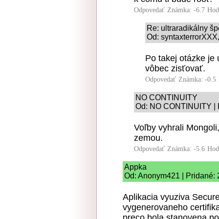
Odpovedať
Známka: -6.7
Hod
Re: ultraradikálny š
Od: syntaxterrorXXX,
Po takej otázke je 
vôbec zisťovať.
Odpovedať
Známka: -0.5
NO CONTINUITY
Od: NO CONTINUITY | P
Voľby vyhrali Mongoli,
zemou.
Odpovedať
Známka: -5.6
Hod
Appka
Od: Anonym421 | Pridané: 
Aplikacia vyuziva Secur
vygenerovaneho certifikat
preco bola stanovena po