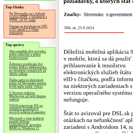
požiadavky, o ktorých štát
Top články
Na Slovensku sa v tichosti
Značky:
Slovensko
e-government
vypína ADSL v lokalitách s
VDSL, už 31. mája
Orange sa doťahuje na UPC
DSL.sk, 25.9.2024
a O2, spustí 2.5 Gbps
pripojenie
Top správy
Dôležitá mobilná aplikácia 
Alza nasadila dve novinky,
jednu užitočnú a jednu
v mobile, ktorá sa dá použiť
kontroverznú
prihlasovanie k množstvu
Železnice predávajú dve
tretiny lístkov elektronicky,
po donútení cestujúcich na
elektronických služieb štátu
takýto nákup
eID s čítačkou, podľa inform
Ďalšia jadrová elektráreň
južne od Slovenska musela
na niektorých zariadeniach 
kvôli teplu znížiť výkon
verziou operačného systému
V štvrtom reaktore
Mochoviec už beží štiepna
nefunguje.
reakcia
NASA pripravuje ISS na
inštaláciu posledných
Štát to avizoval pre DSL.sk 
nových solárnych panelov
Microsoft v čase drahých
otázkach na nefunkčnosť apl
pamätí sľubuje
optimalizovať spotrebu
zariadení s Androidom 14, n
RAM vo Windows 11