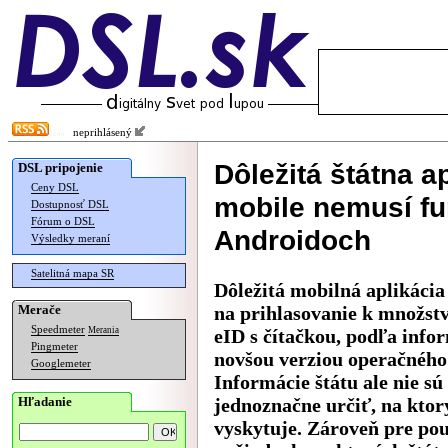
neprihlásený
Dôležitá štátna a
DSL pripojenie
Ceny DSL
mobile nemusí f
Dostupnosť DSL
Fórum o DSL
Androidoch
Výsledky meraní
Satelitná mapa SR
Dôležitá mobilná aplikácia
Merače
na prihlasovanie k množstv
Speedmeter
Merania
eID s čítačkou, podľa infor
Pingmeter
novšou verziou operačného
Googlemeter
Informácie štátu ale nie sú
Hľadanie
jednoznačne určiť, na kto
vyskytuje. Zároveň pre použ