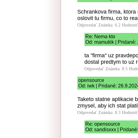
Schrankova firma, ktora s
oslovit tu firmu, co to r
Odpovedať
Známka: 6.2
Hodnoti
Re: Nema kto
Od: mamutiik | Pridané:
ta "firma" uz pravdep
dostal predtym to uz r
Odpovedať
Známka: 8.5
Hodn
opensource
Od: iwk | Pridané: 26.9.202
Taketo statne aplikacie 
zmysel, aby ich stat platil
Odpovedať
Známka: 8.3
Hodnoti
Re: opensource
Od: sandisxxx | Pridané