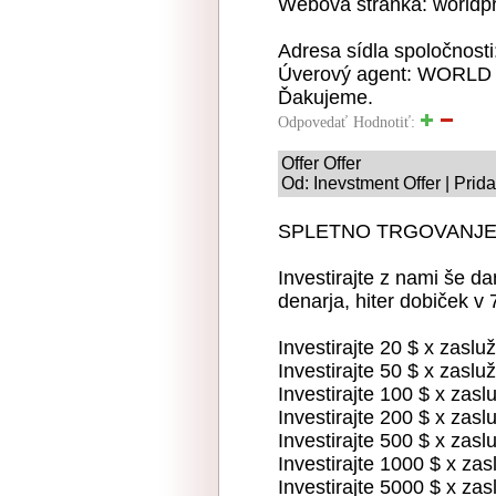
Webová stránka: world
Adresa sídla spoločnost
Úverový agent: WORL
Ďakujeme.
Odpovedať
Hodnotiť:
Offer Offer
Od: Inevstment Offer | Prid
SPLETNO TRGOVANJE
Investirajte z nami še da
denarja, hiter dobiček v 
Investirajte 20 $ x zaslu
Investirajte 50 $ x zaslu
Investirajte 100 $ x zasl
Investirajte 200 $ x zasl
Investirajte 500 $ x zasl
Investirajte 1000 $ x za
Investirajte 5000 $ x za