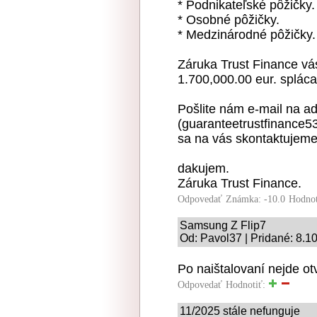
* Podnikateľské pôžičky.
* Osobné pôžičky.
* Medzinárodné pôžičky.
Záruka Trust Finance vá
1.700,000.00 eur. splác
Pošlite nám e-mail na a
(guaranteetrustfinance5
sa na vás skontaktujem
dakujem.
Záruka Trust Finance.
Odpovedať
Známka: -10.0
Hodnot
Samsung Z Flip7
Od: Pavol37 | Pridané: 8.1
Po naištalovaní nejde ot
Odpovedať
Hodnotiť:
11/2025 stále nefunguje