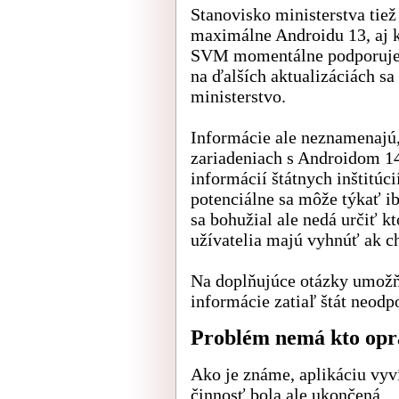
Stanovisko ministerstva tiež
maximálne Androidu 13, aj k
SVM momentálne podporuje 
na ďalších aktualizáciách sa
ministerstvo.
Informácie ale neznamenajú,
zariadeniach s Androidom 14
informácií štátnych inštitúc
potenciálne sa môže týkať ib
sa bohužial ale nedá určiť k
užívatelia majú vyhnúť ak c
Na doplňujúce otázky umožň
informácie zatiaľ štát neodp
Problém nemá kto opr
Ako je známe, aplikáciu vyví
činnosť bola ale ukončená.