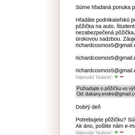
Súrne hľadaná ponuka p
Hľadáte podnikateľskú p
pôžička na auto, študent
nezabezpečená pôžička, 
úrokovou sadzbou. Záuje
richardcosmos5@gmail
richardcosmos5@gmail
richardcosmos5@gmail
Odpovedať
Hodnotiť:
Požiadajte o pôžičku vo v
Od: dakany.endre@gmail.co
Dobrý deň
Potrebujete pôžičku? S
Ak áno, pošlite nám e-
Odpovedať
Hodnotiť: