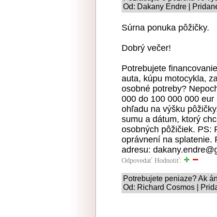
Od: Dakany Endre | Pridané
Súrna ponuka pôžičky.
Dobrý večer!
Potrebujete financovani
auta, kúpu motocykla, z
osobné potreby? Nepoch
000 do 100 000 000 eur
ohľadu na výšku pôžičky.
sumu a dátum, ktorý chc
osobných pôžičiek. PS: P
oprávnení na splatenie. 
adresu: dakany.endre@
Odpovedať
Hodnotiť:
Potrebujete peniaze? Ak á
Od: Richard Cosmos | Prid