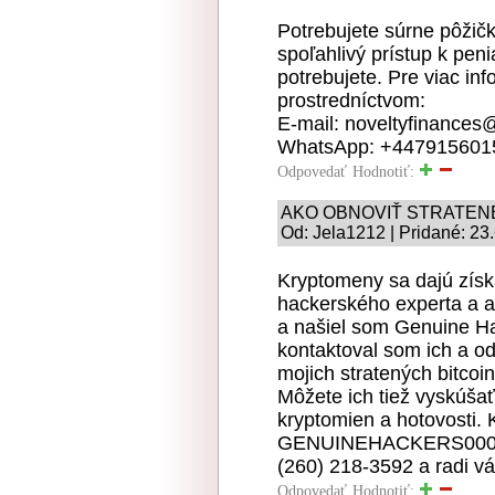
Potrebujete súrne pôžič
spoľahlivý prístup k peni
potrebujete. Pre viac inf
prostredníctvom:
E-mail: noveltyfinances
WhatsApp: +447915601
Odpovedať
Hodnotiť:
AKO OBNOVIŤ STRATE
Od: Jela1212 | Pridané: 23
Kryptomeny sa dajú získ
hackerského experta a a
a našiel som Genuine Ha
kontaktoval som ich a od
mojich stratených bitcoin
Môžete ich tiež vyskúšať
kryptomien a hotovosti.
GENUINEHACKERS000@
(260) 218-3592 a radi 
Odpovedať
Hodnotiť: