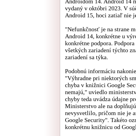
Androidom 14. Android 14 má
vydaný v októbri 2023. V súč
Android 15, hoci zatiaľ nie 
"Nefunkčnosť je na strane mo
Android 14, konkrétne u výr
konkrétne podpora. Podpora a
všetkých zariadení týchto z
zariadení sa týka.
Podobnú informáciu nakoniec
"Výhradne pri niektorých s
chyba v knižnici Google Secu
nemajú," uviedlo ministerstv
chyby teda uvádza údajne pr
Ministerstvo ale na doplňuj
nevysvetlilo, pričom nie je 
Google Security". Takéto oz
konkrétnu knižnicu od Googl