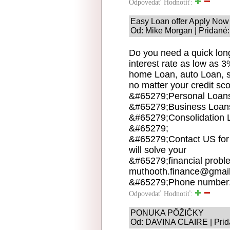
Odpovedať
Hodnotiť:
Easy Loan offer Apply Now
Od: Mike Morgan | Pridané:
Do you need a quick long
interest rate as low as 
home Loan, auto Loan, st
no matter your credit sco
&#65279;Personal Loan
&#65279;Business Loan
&#65279;Consolidation 
&#65279;
&#65279;Contact US for 
will solve your
&#65279;financial proble
muthooth.finance@gmai
&#65279;Phone number:
Odpovedať
Hodnotiť:
PONUKA PÔŽIČKY
Od: DAVINA CLAIRE | Prida