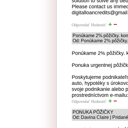
solution to solve any deb
Please contact us immedi
digitalloancredits@gmai
Odpovedať
Hodnotiť:
Ponúkame 2% pôžičky. kont
Od: Ponúkame 2% pôžičky. 
Ponúkame 2% pôžičky. ko
Ponuka urgentnej pôžičk
Poskytujeme podnikateľs
auto, hypotéky s úrokov
svoje podnikanie alebo p
prostredníctvom e-mailu
Odpovedať
Hodnotiť:
PONUKA PÔŽIČKY
Od: Davina Claire | Pridan