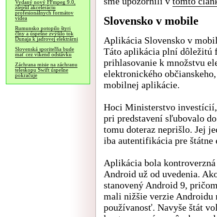
sme upozornili v
tomto člán
Vydaný nový FFmpeg 9.0,
zlepšil akceleráciu
profesionálnych formátov
Slovensko v mobile
videa
Rumunsko potopilo štyri
člny a úspešne zvýšilo tok
Aplikácia Slovensko v mobil
Dunaja k jadrovej elektrárni
Táto aplikácia plní dôležitú
Slovenská sporiteľňa bude
mať cez víkend odstávku
prihlasovanie k množstvu ele
Záchrana misie na záchranu
teleskopu Swift úspešne
elektronického občianskeho, 
pokračuje
mobilnej aplikácie.
Hoci Ministerstvo investícií
pri predstavení sľubovalo do
tomu doteraz neprišlo. Jej j
iba autentifikácia pre štátne
Aplikácia bola kontroverzná 
Android už od uvedenia. Ako
stanovený Android 9, pričom
mali nižšie verzie Androidu
používanosť. Navyše štát vo