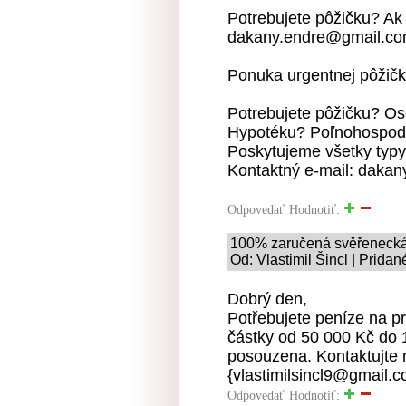
Potrebujete pôžičku? Ak
dakany.endre@gmail.c
Ponuka urgentnej pôžičk
Potrebujete pôžičku? O
Hypotéku? Poľnohospodá
Poskytujeme všetky typy
Kontaktný e-mail: daka
Odpovedať
Hodnotiť:
100% zaručená svěřenecká
Od: Vlastimil Šincl | Prida
Dobrý den,
Potřebujete peníze na p
částky od 50 000 Kč do 
posouzena. Kontaktujte 
{vlastimilsincl9@gmail.
Odpovedať
Hodnotiť: