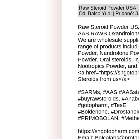
Raw Steroid Powder USA
Od: Balca Yuai | Pridané: 
Raw Steroid Powder USA
AAS RAWS Oxandrolone
We are wholesale suppli
range of products inclu
Powder, Nandrolone Po
Powder, Oral steroids, inj
Nootropics Powder, an
<a href="https://shgoto
Steroids from us</a>
#SARMs, #AAS #AASstero
#buyrawsteroids, #Anabol
#gotopharm, #TesE
#Boldenone, #Drostanol
#PRIMOBOLAN, #Methe
https://shgotopharm.com
Email: Balcalabs@proto