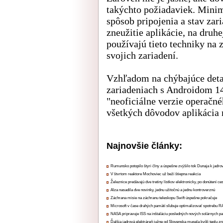
takýchto požiadaviek. Minim
spôsob pripojenia a stav zar
zneužitie aplikácie, na druhe
používajú tieto techniky na
svojich zariadení.
Vzhľadom na chýbajúce detai
zariadeniach s Androidom 1
"neoficiálne verzie operačné
všetkých dôvodov aplikácia 
Najnovšie články:
Rumunsko potopilo štyri člny a úspešne zvýšilo tok Dunaja k jadrov
V štvrtom reaktore Mochoviec už beží štiepna reakcia
Železnice predávajú dve tretiny lístkov elektronicky, po donútení ce
Alza nasadila dve novinky, jednu užitočnú a jednu kontroverznú
Záchrana misie na záchranu teleskopu Swift úspešne pokračuje
Microsoft v čase drahých pamätí sľubuje optimalizovať spotrebu
NASA pripravuje ISS na inštaláciu posledných nových solárnych p
Ďalšia jadrová elektráreň južne od Slovenska musela kvôli teplu zn