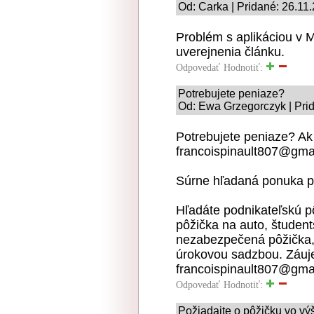
Od: Carka | Pridané: 26.11
Problém s aplikáciou v M
uverejnenia článku.
Odpovedať
Hodnotiť:
Potrebujete peniaze?
Od: Ewa Grzegorczyk | Pri
Potrebujete peniaze? Ak
francoispinault807@gma
Súrne hľadaná ponuka p
Hľadáte podnikateľskú p
pôžička na auto, študent
nezabezpečená pôžička, 
úrokovou sadzbou. Záuje
francoispinault807@gma
Odpovedať
Hodnotiť:
Požiadajte o pôžičku vo v