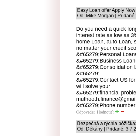
Easy Loan offer Apply Now
Od: Mike Morgan | Pridané:
Do you need a quick long
interest rate as low as 
home Loan, auto Loan, st
no matter your credit sco
&#65279;Personal Loan
&#65279;Business Loan
&#65279;Consolidation 
&#65279;
&#65279;Contact US for 
will solve your
&#65279;financial proble
muthooth.finance@gmai
&#65279;Phone number:
Odpovedať
Hodnotiť:
Bezpečná a rýchla pôžičk
Od: Dékány | Pridané: 3.7.