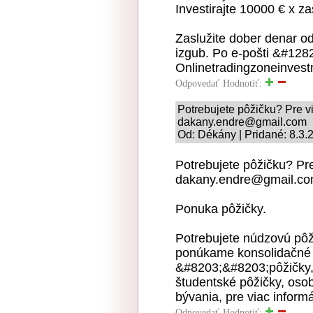
Investirajte 10000 € x z
Zaslužite dober denar o
izgub. Po e-pošti &#128
Onlinetradingzoneinve
Odpovedať
Hodnotiť:
Potrebujete pôžičku? Pre vi
dakany.endre@gmail.com
Od: Dékány | Pridané: 8.3.
Potrebujete pôžičku? Pre 
dakany.endre@gmail.c
Ponuka pôžičky.
Potrebujete núdzovú pô
ponúkame konsolidačné 
&#8203;&#8203;pôžičky, 
študentské pôžičky, oso
bývania, pre viac infor
Odpovedať
Hodnotiť: