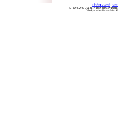
NÁVŠTEVNOSŤ
|
INZE
(C) 2004, 2005 DSL.sk | Všetky práva vyhradené
Všetky uvedené informácie sú b