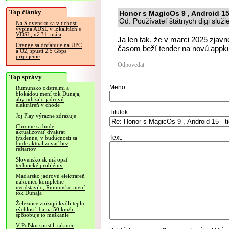
Top články
Honor s MagicOs 9 , Android 15
Od: Používateľ štátnych digi služ
Na Slovensku sa v tichosti
vypína ADSL v lokalitách s
VDSL, už 31. mája
Ja len tak, že v marci 2025 zjavn
Orange sa doťahuje na UPC
časom beží tender na novú appku 
a O2, spustí 2.5 Gbps
pripojenie
Odpovedať
Top správy
Meno:
Rumunsko odstrelmi a
blokádou mení tok Dunaja,
aby udržalo jadrovú
elektráreň v chode
Titulok:
Joj Play výrazne zdražuje
Chrome sa bude
aktualizovať dvakrát
Text:
týždenne, v budúcnosti sa
bude aktualizovať bez
reštartov
Slovensko.sk má opäť
technické problémy
Maďarsko jadrovú elektráreň
nakoniec kompletne
neodstavilo, Rumunsko mení
tok Dunaja
Železnice znižujú kvôli teplu
rýchlosť iba na 50 km/h,
spôsobuje to meškanie
V Poľsku spustili takmer