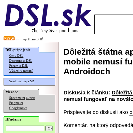
neprihlásený
Dôležitá štátna a
DSL pripojenie
Ceny DSL
mobile nemusí f
Dostupnosť DSL
Fórum o DSL
Androidoch
Výsledky meraní
Satelitná mapa SR
Diskusia k článku:
Dôležitá
Merače
nemusí fungovať na novší
Speedmeter
Merania
Pingmeter
Googlemeter
Prispievajte do diskusií ako
p
Hľadanie
Komentár, na ktorý odpovedá