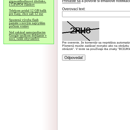
Prihláste sa
a povoľte si emailové notifiká
gigawatthodinové úložisko,
z LiFePO4 článkov
Overovací text:
Telekom pridal 12 GB balík
pre Easy, chce zaň 12 eur
Spustená výroba flash
pamäte s novým najvyšším
počtom vrstiev
Súd zakázal samojazdiacim
Google taxíkom dobíjanie v
noci, rušili obyvateľov
Pre overenie, že komentár sa nepridáva automatizov
Písmená musíte zadávať rovnako ako na obrázku veľk
obrázok". V texte sa používajú iba znaky "BC