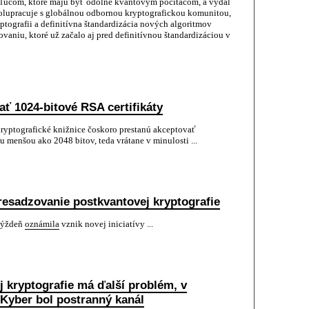
kľúčom, ktoré majú byť odolné kvantovým počítačom, a vydal
olupracuje s globálnou odbornou kryptografickou komunitou,
tografii a definitívna štandardizácia nových algoritmov
ovaniu, ktoré už začalo aj pred definitívnou štandardizáciou v
 1024-bitové RSA certifikáty
ryptografické knižnice čoskoro prestanú akceptovať
u menšou ako 2048 bitov, teda vrátane v minulosti ...
presadzovanie postkvantovej kryptografie
 týždeň
oznámila
vznik novej iniciatívy ...
j kryptografie má ďalší problém, v
Kyber bol postranný kanál