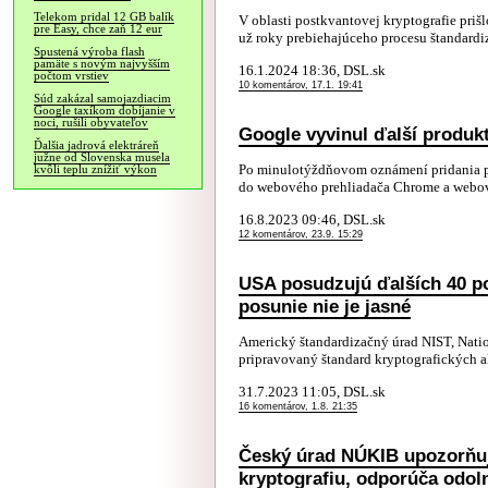
Telekom pridal 12 GB balík
V oblasti postkvantovej kryptografie priš
pre Easy, chce zaň 12 eur
už roky prebiehajúceho procesu štandardi
Spustená výroba flash
pamäte s novým najvyšším
16.1.2024 18:36, DSL.sk
počtom vrstiev
10 komentárov, 17.1. 19:41
Súd zakázal samojazdiacim
Google taxíkom dobíjanie v
noci, rušili obyvateľov
Google vyvinul ďalší produ
Ďalšia jadrová elektráreň
južne od Slovenska musela
Po minulotýždňovom oznámení pridania 
kvôli teplu znížiť výkon
do webového prehliadača Chrome a webov
16.8.2023 09:46, DSL.sk
12 komentárov, 23.9. 15:29
USA posudzujú ďalších 40 po
posunie nie je jasné
Americký štandardizačný úrad NIST, Nation
pripravovaný štandard kryptografických 
31.7.2023 11:05, DSL.sk
16 komentárov, 1.8. 21:35
Český úrad NÚKIB upozorňuj
kryptografiu, odporúča odol