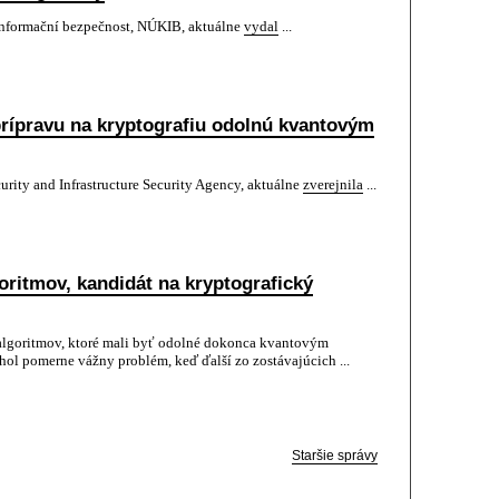
informační bezpečnost, NÚKIB, aktuálne
vydal
...
prípravu na kryptografiu odolnú kvantovým
rity and Infrastructure Security Agency, aktuálne
zverejnila
...
oritmov, kandidát na kryptografický
algoritmov, ktoré mali byť odolné dokonca kvantovým
l pomerne vážny problém, keď ďalší zo zostávajúcich ...
Staršie správy