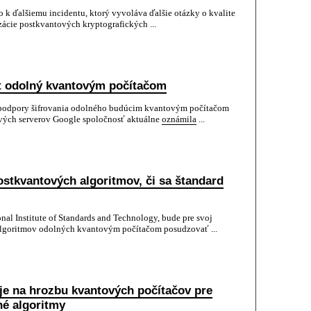
lo k ďalšiemu incidentu, ktorý vyvoláva ďalšie otázky o kvalite
zácie postkvantových kryptografických ...
kt odolný kvantovým počítačom
podpory šifrovania odolného budúcim kvantovým počítačom
ých serverov Google spoločnosť aktuálne
oznámila
...
stkvantových algoritmov, či sa štandard
al Institute of Standards and Technology, bude pre svoj
algoritmov odolných kvantovým počítačom posudzovať ...
e na hrozbu kvantových počítačov pre
né algoritmy