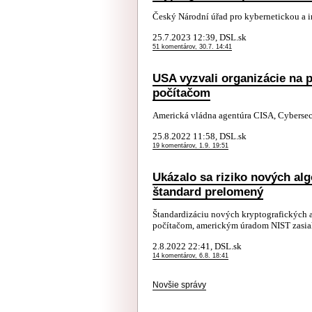
Český Národní úřad pro kybernetickou a 
25.7.2023 12:39, DSL.sk
51 komentárov, 30.7. 14:41
USA vyzvali organizácie na 
počítačom
Americká vládna agentúra CISA, Cybersecu
25.8.2022 11:58, DSL.sk
19 komentárov, 1.9. 19:51
Ukázalo sa riziko nových alg
štandard prelomený
Štandardizáciu nových kryptografických 
počítačom, americkým úradom NIST zasiaho
2.8.2022 22:41, DSL.sk
14 komentárov, 6.8. 18:41
Novšie správy