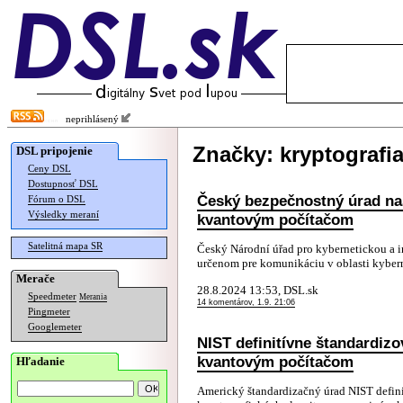
neprihlásený
Značky: kryptografi
DSL pripojenie
Ceny DSL
Dostupnosť DSL
Český bezpečnostný úrad nas
Fórum o DSL
Výsledky meraní
kvantovým počítačom
Satelitná mapa SR
Český Národní úřad pro kybernetickou a 
určenom pre komunikáciu v oblasti kyberne
Merače
28.8.2024 13:53, DSL.sk
Speedmeter
Merania
14 komentárov, 1.9. 21:06
Pingmeter
Googlemeter
NIST definitívne štandardizo
kvantovým počítačom
Hľadanie
Americký štandardizačný úrad NIST defin