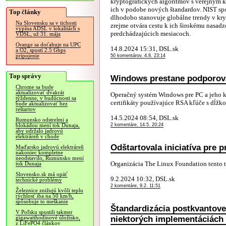
kryptografických algoritmov s verejným 
ich v podobe nových štandardov. NIST sp
Top články
dlhodobo stanovuje globálne trendy v kryp
Na Slovensku sa v tichosti
zrejme otvára cestu k ich širokému nasadz
vypína ADSL v lokalitách s
predchádzajúcich mesiacoch.
VDSL, už 31. mája
Orange sa doťahuje na UPC
14.8.2024 15:31, DSL.sk
a O2, spustí 2.5 Gbps
pripojenie
50 komentárov, 4.8. 23:14
Top správy
Windows prestane podporovať
Chrome sa bude
aktualizovať dvakrát
Operačný systém Windows pre PC a jeho k
týždenne, v budúcnosti sa
certifikáty používajúce RSA kľúče s dĺžko
bude aktualizovať bez
reštartov
14.5.2024 08:54, DSL.sk
Rumunsko odstrelmi a
2 komentáre, 14.5. 20:24
blokádou mení tok Dunaja,
aby udržalo jadrovú
elektráreň v chode
Odštartovala iniciatíva pre 
Maďarsko jadrovú elektráreň
nakoniec kompletne
neodstavilo, Rumunsko mení
Organizácia The Linux Foundation tento
tok Dunaja
Slovensko.sk má opäť
9.2.2024 10:32, DSL.sk
technické problémy
2 komentáre, 9.2. 11:51
Železnice znižujú kvôli teplu
rýchlosť iba na 50 km/h,
spôsobuje to meškanie
Štandardizácia postkvantove
V Poľsku spustili takmer
niektorých implementáciách 
gigawatthodinové úložisko,
z LiFePO4 článkov