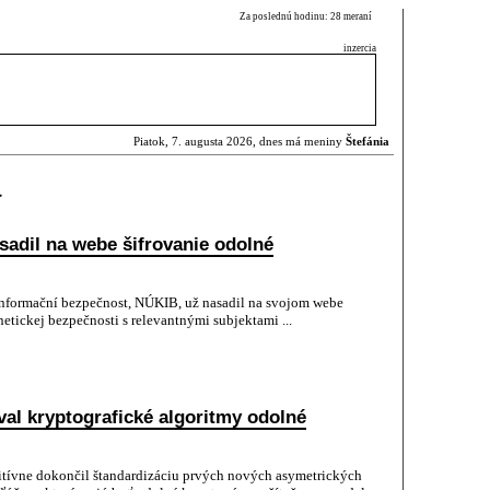
Za poslednú hodinu: 28 meraní
inzercia
Piatok, 7. augusta 2026, dnes má meniny
Štefánia
a
adil na webe šifrovanie odolné
informační bezpečnost, NÚKIB, už nasadil na svojom webe
tickej bezpečnosti s relevantnými subjektami ...
val kryptografické algoritmy odolné
itívne dokončil štandardizáciu prvých nových asymetrických