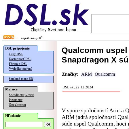
neprihlásený
Qualcomm uspel 
DSL pripojenie
Ceny DSL
Snapdragon X sú 
Dostupnosť DSL
Fórum o DSL
Výsledky meraní
Značky:
ARM
Qualcomm
Satelitná mapa SR
DSL.sk, 22.12.2024
Merače
Speedmeter
Merania
Pingmeter
Googlemeter
V spore spoločností Arm a 
Hľadanie
ARM jadrá spoločnosti Qua
súde uspel Qualcomm, hoci n