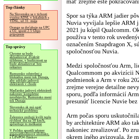
mať zrejme ešte pokračovani
Top články
Spor sa týka ARM jadier pô
Na Slovensku sa v tichosti
vypína ADSL v lokalitách s
VDSL, už 31. mája
Nuvia vyvíjala lepšie ARM j
Orange sa doťahuje na UPC
2021 ju kúpil Qualcomm. O
a O2, spustí 2.5 Gbps
pripojenie
používa v tento rok uvedený
označením Snapdragon X, sú 
Top správy
spoločnosťou Nuvia.
Chrome sa bude
aktualizovať dvakrát
týždenne, v budúcnosti sa
bude aktualizovať bez
Medzi spoločnosťou Arm, li
reštartov
Qualcommom po akvizícii Nuv
Rumunsko odstrelmi a
blokádou mení tok Dunaja,
podmienok a Arm v roku 202
aby udržalo jadrovú
elektráreň v chode
zrejme verejne detailne nevy
Maďarsko jadrovú elektráreň
sporu, podľa informácií Arm
nakoniec kompletne
neodstavilo, Rumunsko mení
presunúť licencie Nuvie bez 
tok Dunaja
Slovensko.sk má opäť
technické problémy
Arm počas sporu uskutočnila
Železnice znižujú kvôli teplu
rýchlosť iba na 50 km/h,
by architektúre ARM ako tak
spôsobuje to meškanie
nakoniec zrealizovať. Po zru
V Poľsku spustili takmer
gigawatthodinové úložisko,
okrem iného avizovala, že m
z LiFePO4 článkov