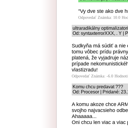
"Vy dve ste ako dve h
Odpovedať
Známka: 10.0
Hod
ultraradikálny optimalizato
Od: syntaxterrorXXX, . Y | 
Sudkyňa má súdiť a nie o
tomu vôbec prídu právny 
platená, že vyjadruje náz
prípade nekomunistickéh
vlastizradu!
Odpovedať
Známka: -6.0
Hodnoti
Komu chcu predavat ???
Od: Procesor | Pridané: 23
A komu akoze chce ARM l
svojho najvacsieho odbe
Ahaaaaa...
Oni chcu len viac a viac 