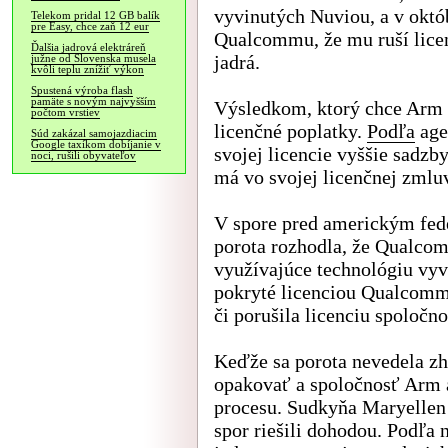
vyvinutých Nuviou, a v októ
Telekom pridal 12 GB balík
pre Easy, chce zaň 12 eur
Qualcommu, že mu ruší lic
Ďalšia jadrová elektráreň
jadrá.
južne od Slovenska musela
kvôli teplu znížiť výkon
Spustená výroba flash
pamäte s novým najvyšším
Výsledkom, ktorý chce Arm 
počtom vrstiev
licenčné poplatky.
Podľa
age
Súd zakázal samojazdiacim
Google taxíkom dobíjanie v
svojej licencie vyššie sadzb
noci, rušili obyvateľov
má vo svojej licenčnej zml
V spore pred americkým fed
porota rozhodla, že Qualcom
využívajúce technológiu vyv
pokryté licenciou Qualcommu
či porušila licenciu spoločn
Keďže sa porota nevedela zh
opakovať a spoločnosť Arm 
procesu. Sudkyňa Maryellen 
spor riešili dohodou. Podľa 