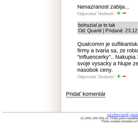
Nenazranost zabija...
Odpovedať
Hodnotiť:
bohuzial je to tak
Od: Quanti | Pridané: 23.1
Qualcomm je suflikantska
firmy a tvaria sa, ze ro
"influencerky".. Nakupia
svoje vysacky a hlupe z
nasobok ceny.
Odpovedať
Hodnotiť:
Pridať komentár
NÁVŠTEVNOSŤ
|
INZE
(C) 2004, 2005 DSL.sk | Všetky práva vyhradené
Všetky uvedené informácie sú b