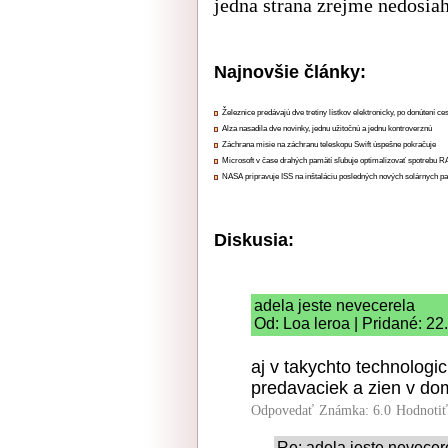
jedna strana zrejme nedosiah
Najnovšie články:
Železnice predávajú dve tretiny lístkov elektronicky, po donútení ce
Alza nasadila dve novinky, jednu užitočnú a jednu kontroverznú
Záchrana misie na záchranu teleskopu Swift úspešne pokračuje
Microsoft v čase drahých pamätí sľubuje optimalizovať spotrebu
NASA pripravuje ISS na inštaláciu posledných nových solárnych p
Diskusia:
adela jeste nevecerela
Od: Loa leroa | Pridané: 2
aj v takychto technologi
predavaciek a zien v do
Odpovedať
Známka: 6.0
Hodnoti
Re: adela jeste nevecer