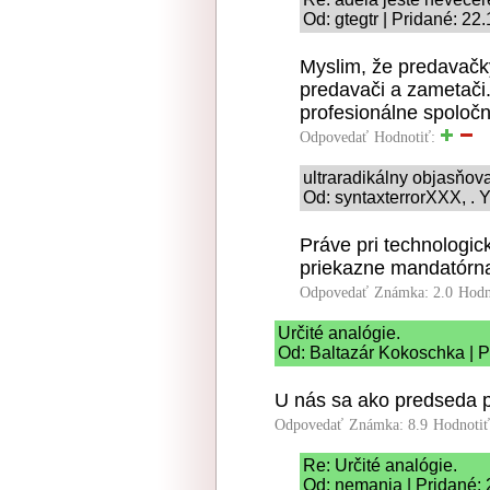
Od: gtegtr | Pridané: 22
Myslim, že predavačky
predavači a zametači.
profesionálne spoločn
Odpovedať
Hodnotiť:
ultraradikálny objasňo
Od: syntaxterrorXXX, . 
Práve pri technologic
priekazne mandatórn
Odpovedať
Známka: 2.0
Hodn
Určité analógie.
Od: Baltazár Kokoschka | P
U nás sa ako predseda p
Odpovedať
Známka: 8.9
Hodnoti
Re: Určité analógie.
Od: nemanja | Pridané: 