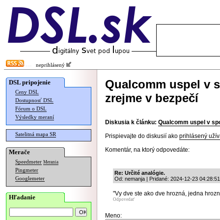
neprihlásený
Qualcomm uspel v s
DSL pripojenie
Ceny DSL
zrejme v bezpečí
Dostupnosť DSL
Fórum o DSL
Výsledky meraní
Diskusia k článku:
Qualcomm uspel v spo
Satelitná mapa SR
Prispievajte do diskusií ako
prihlásený užív
Komentár, na ktorý odpovedáte:
Merače
Speedmeter
Merania
Pingmeter
Re: Určité analógie.
Googlemeter
Od: nemanja | Pridané: 2024-12-23 04:28:51
"Vy dve ste ako dve hrozná, jedna hrozná
Hľadanie
Odpovedať
Meno: