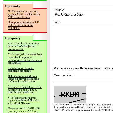
Top články
Titulok:
Na Slovensku sa v tichosti
vypína ADSL v lokalitách s
VDSL, už 31. mája
Text:
Orange sa doťahuje na UPC
a O2, spustí 2.5 Gbps
pripojenie
Top správy
Alza nasadila dve novinky,
jednu užitočnú a jednu
kontroverznú
Maďarsko jadrovú elektráreň
nakoniec kompletne
neodstavilo, Rumunsko mení
tok Dunaja
Slovensko.sk má opäť
Prihláste sa
a povoľte si emailové notifiká
technické problémy
Overovací text:
Ďalšia jadrová elektráreň
južne od Slovenska musela
kvôli teplu znížiť výkon
Železnice znižujú kvôli teplu
rýchlosť iba na 50 km/h,
spôsobuje to meškanie
V Poľsku spustili takmer
gigawatthodinové úložisko,
z LiFePO4 článkov
Pre overenie, že komentár sa nepridáva automatizov
Písmená musíte zadávať rovnako ako na obrázku veľk
Telekom pridal 12 GB balík
obrázok". V texte sa používajú iba znaky "BC
pre Easy, chce zaň 12 eur