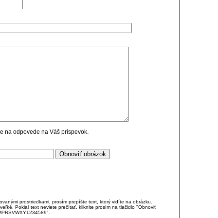
cie na odpovede na Váš príspevok.
anými prostriedkami, prosím prepíšte text, ktorý vidíte na obrázku.
é. Pokiaľ text neviete prečítať, kliknite prosím na tlačidlo "Obnoviť
DJKMPRSVWXY1234589".