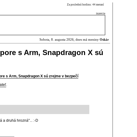
Za poslednú hodinu: 44 meraní
inzercia
Sobota, 8. augusta 2026, dnes má meniny
Oskár
pore s Arm, Snapdragon X sú
re s Arm, Snapdragon X sú zrejme v bezpečí
ateľ
.
 a druhá hrozná"... :-D