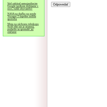
Súd zakázal samojazdiacim
Google taxíkom dobíjanie v
noci, rušili obyvateľov
NASA na diaľku na sonde
Voyager 2 úspešne znížila
spotrebu
Misia na záchranu teleskopu
Swift ešte nie je stratená,
podarilo sa spomaliť jej
otáčanie