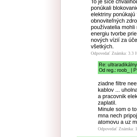
To je síce chváliho
ponúkali blokovan
elektriny ponúkajú 
obnoviteľných zdro
používatelia mohli
energiu tvorbe pr
nových vízií za úč
všetkých.
Odpovedať
Známka: 3.3
Re: ultraradikál
Od reg.: roob_ | 
ziadne filtre ne
kablov ... uhol
a pracovnik elekt
zaplatil.
Minule som o to
mna nech pripoj
atomovu a uz mi
Odpovedať
Známka: 1