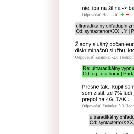
nie, iba na žilina -> 
Odpovedať
Hodnotiť:
ultraradikálny ohľaduplniz
Od: syntaxterrorXXX, . Y | 
Žiadny slušný občan-eu
diskriminačnú službu, kt
Odpovedať
Známka: -2.0
Hodnoti
Re: ultraradikálny vyp
Od reg.: ujo horar | Pri
Presne tak.. kupil so
som zistil, ze 7% ludi
prepol na 4G. TAK..
Odpovedať
Známka: 5.0
Hodn
ultraradikálny ohľad
Od: syntaxterrorXXX, 