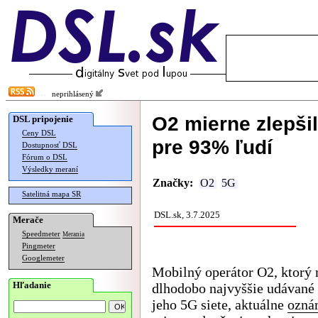
neprihlásený
O2 mierne zlepši
DSL pripojenie
Ceny DSL
pre 93% ľudí
Dostupnosť DSL
Fórum o DSL
Výsledky meraní
Značky:
O2
5G
Satelitná mapa SR
DSL.sk, 3.7.2025
Merače
Speedmeter
Merania
Pingmeter
Googlemeter
Mobilný operátor O2, ktorý
Hľadanie
dlhodobo najvyššie udávané 
jeho 5G siete, aktuálne
ozná