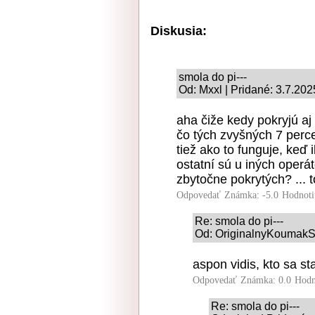
Diskusia:
smola do pi---
Od: Mxxl | Pridané: 3.7.202
aha čiže kedy pokryjú a
čo tých zvyšných 7 perce
tiež ako to funguje, keď
ostatní sú u iných oper
zbytočne pokrytých? ... t
Odpovedať
Známka: -5.0
Hodnoti
Re: smola do pi---
Od: OriginalnyKoumakSK
aspon vidis, kto sa s
Odpovedať
Známka: 0.0
Hodn
Re: smola do pi---