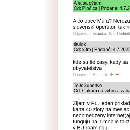
A ja sa pýtam:
Od: Pločica | Pridané: 4.7.
A čo obec Muľa? Nerozum
slovenskí operátori tak 
Odpovedať
Známka: 10.0
Hodnot
titulok
Od: x3m | Pridané: 4.7.202
kde su tie casy, kedy sa
obyvatelstva
Odpovedať
Hodnotiť:
ToJeSuperKo
Od: Cakam na vyhru a zatial
Zijem v PL, jeden prikla
karta 40 zloty na mesia
neobmedzeny internet(aj
funguju na T-mobile takz
v EU roamingu.