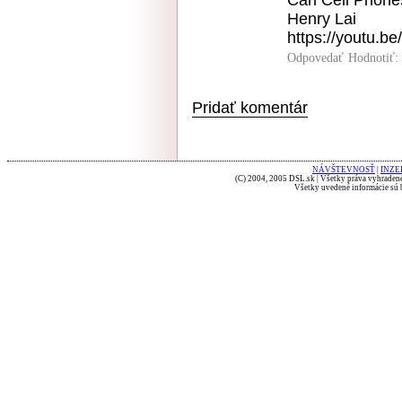
Can Cell Phon
Henry Lai
https://youtu.b
Odpovedať
Hodnotiť:
Pridať komentár
NÁVŠTEVNOSŤ
|
INZE
(C) 2004, 2005 DSL.sk | Všetky práva vyhradené
Všetky uvedené informácie sú b