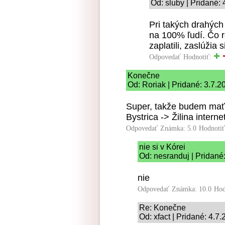
Od: sluby | Pridané:
Pri takých drahých
na 100% ľudí. Čo r
zaplatili, zaslúžia s
Odpovedať
Hodnotiť:
Konečne
Od: Roriak | Pridané: 3.7.2
Super, takže budem mať
Bystrica -> Žilina interne
Odpovedať
Známka: 5.0
Hodnoti
nie si v Kórei
Od: nesranduj | Pridané
nie
Odpovedať
Známka: 10.0
Hod
Re: Konečne
Od: xfact | Pridané: 4.7