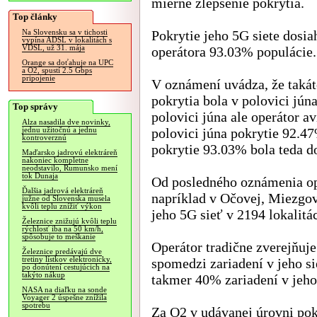
mierne zlepšenie pokrytia.
Top články
Pokrytie jeho 5G siete dosia
Na Slovensku sa v tichosti
vypína ADSL v lokalitách s
VDSL, už 31. mája
operátora 93.03% populácie.
Orange sa doťahuje na UPC
a O2, spustí 2.5 Gbps
pripojenie
V oznámení uvádza, že taká
pokrytia bola v polovici jún
Top správy
polovici júna ale operátor av
Alza nasadila dve novinky,
polovici júna pokrytie 92.4
jednu užitočnú a jednu
kontroverznú
pokrytie 93.03% bola teda d
Maďarsko jadrovú elektráreň
nakoniec kompletne
neodstavilo, Rumunsko mení
tok Dunaja
Od posledného oznámenia ope
Ďalšia jadrová elektráreň
napríklad v Očovej, Miezgov
južne od Slovenska musela
kvôli teplu znížiť výkon
jeho 5G sieť v 2194 lokalitá
Železnice znižujú kvôli teplu
rýchlosť iba na 50 km/h,
spôsobuje to meškanie
Operátor tradične zverejňuje
Železnice predávajú dve
tretiny lístkov elektronicky,
spomedzi zariadení v jeho si
po donútení cestujúcich na
takýto nákup
takmer 40% zariadení v jeho 
NASA na diaľku na sonde
Voyager 2 úspešne znížila
spotrebu
Za O2 v udávanej úrovni pok