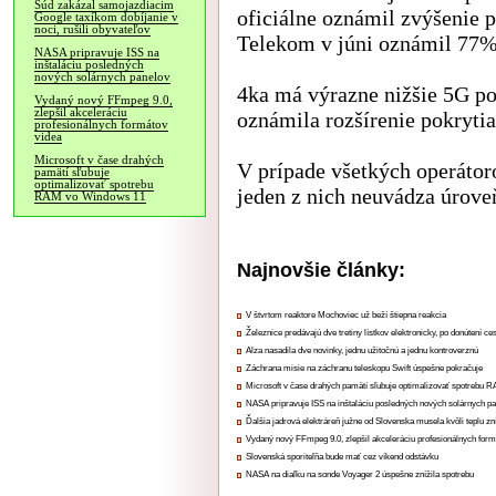
Súd zakázal samojazdiacim
oficiálne oznámil zvýšenie 
Google taxíkom dobíjanie v
noci, rušili obyvateľov
Telekom v júni oznámil 77% 
NASA pripravuje ISS na
inštaláciu posledných
nových solárnych panelov
4ka má výrazne nižšie 5G pok
Vydaný nový FFmpeg 9.0,
zlepšil akceleráciu
oznámila rozšírenie pokryti
profesionálnych formátov
videa
Microsoft v čase drahých
V prípade všetkých operátoro
pamätí sľubuje
optimalizovať spotrebu
jeden z nich neuvádza úrove
RAM vo Windows 11
Najnovšie články:
V štvrtom reaktore Mochoviec už beží štiepna reakcia
Železnice predávajú dve tretiny lístkov elektronicky, po donútení ce
Alza nasadila dve novinky, jednu užitočnú a jednu kontroverznú
Záchrana misie na záchranu teleskopu Swift úspešne pokračuje
Microsoft v čase drahých pamätí sľubuje optimalizovať spotrebu
NASA pripravuje ISS na inštaláciu posledných nových solárnych p
Ďalšia jadrová elektráreň južne od Slovenska musela kvôli teplu zn
Vydaný nový FFmpeg 9.0, zlepšil akceleráciu profesionálnych form
Slovenská sporiteľňa bude mať cez víkend odstávku
NASA na diaľku na sonde Voyager 2 úspešne znížila spotrebu