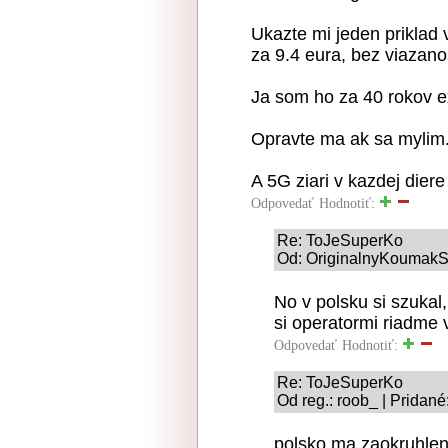
Ukazte mi jeden priklad 
za 9.4 eura, bez viazano
Ja som ho za 40 rokov ex
Opravte ma ak sa mylim
A 5G ziari v kazdej diere 
Odpovedať
Hodnotiť:
Re: ToJeSuperKo
Od: OriginalnyKoumakSK
No v polsku si szukal
si operatormi riadme 
Odpovedať
Hodnotiť:
Re: ToJeSuperKo
Od reg.: roob_ | Pridané
polsko ma zaokruhlen