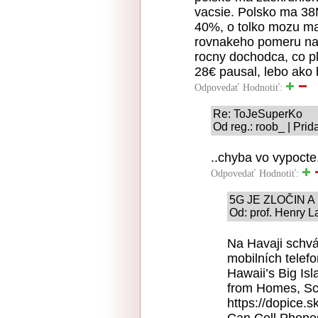
vacsie. Polsko ma 38
40%, o tolko mozu mat
rovnakeho pomeru nakl
rocny dochodca, co p
28€ pausal, lebo ako b
Odpovedať
Hodnotiť:
Re: ToJeSuperKo
Od reg.: roob_ | Prid
..chyba vo vypocte
Odpovedať
Hodnotiť:
5G JE ZLOČIN 
Od: prof. Henry L
Na Havaji schvál
mobilních telef
Hawaii’s Big Is
from Homes, Sc
https://dopice.s