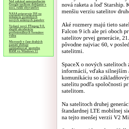
Súd zakázal samojazdiacim
nová raketa a loď Starship. 
Google taxíkom dobíjanie v
noci, rušili obyvateľov
menšiu verziu satelitov druh
NASA pripravuje ISS na
inštaláciu posledných
nových solárnych panelov
Aké rozmery majú tieto sate
Vydaný nový FFmpeg 9.0,
zlepšil akceleráciu
Falcon 9 ich ale pri oboch p
profesionálnych formátov
videa
satelitov prvej generácie, 21
Microsoft v čase drahých
pôvodne najviac 60, v posle
pamätí sľubuje
optimalizovať spotrebu
satelitmi.
RAM vo Windows 11
SpaceX o nových satelitoch 
informácií, vďaka silnejším
komunikáciu so základňovým
satelitu podľa spoločnosti p
satelitom.
Na satelitoch druhej generác
štandardnej LTE mobilnej siet
na tejto menšej verzii V2 Mi