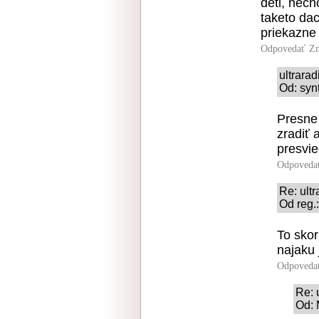
deti, nech
taketo da
priekazne 
Odpovedať
Zn
ultrara
Od: syn
Presne
zradiť 
presvie
Odpoveda
Re: ult
Od reg.
To skor
najaku 
Odpoveda
Re: 
Od: 