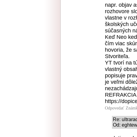
napr. objav a
rozhovore sl
vlastne v ro
školských uč
súčasných ná
Keď Neo keď z
čím viac skú
hovoria, že s
Stvoriteľa.
YT tvorí na 
vlastný obsa
popisuje pra
je veľmi dôle
nezachádzajú
REFRAKCIA
https://dopic
Odpovedať
Známk
Re: ultrara
Od: eghtew