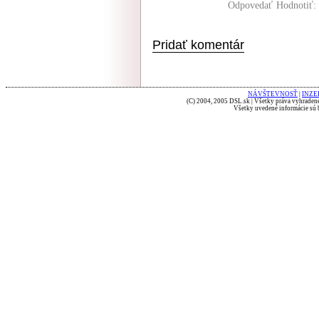
Odpovedať
Hodnotiť:
Pridať komentár
NÁVŠTEVNOSŤ
|
INZE
(C) 2004, 2005 DSL.sk | Všetky práva vyhradené
Všetky uvedené informácie sú b