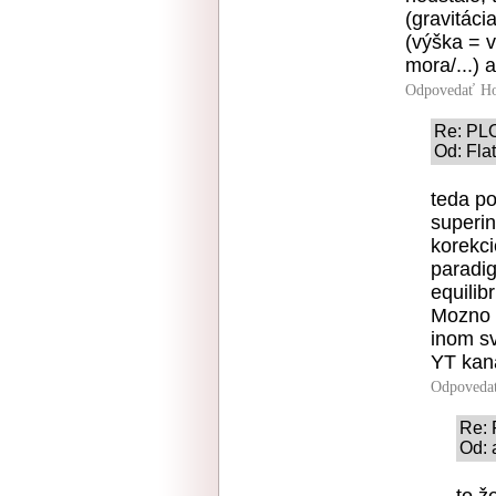
(gravitáci
(výška = 
mora/...) 
Odpovedať
Ho
Re: PL
Od: Fla
teda po
superin
korekci
paradi
equilib
Mozno s
inom sv
YT kana
Odpoveda
Re:
Od: 