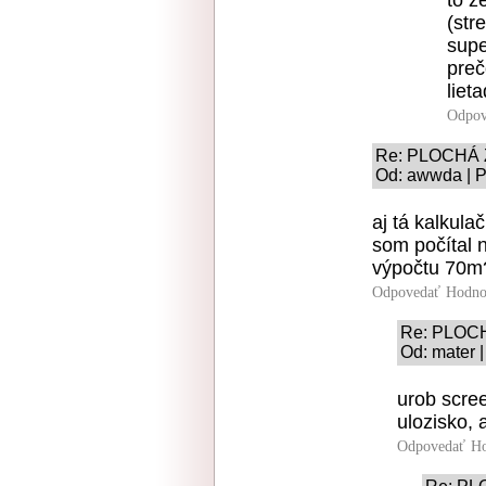
to ž
(str
supe
preč
liet
Odpov
Re: PLOCHÁ 
Od: awwda | P
aj tá kalkula
som počítal n
výpočtu 70m
Odpovedať
Hodno
Re: PLOC
Od: mater 
urob scree
ulozisko, a
Odpovedať
Ho