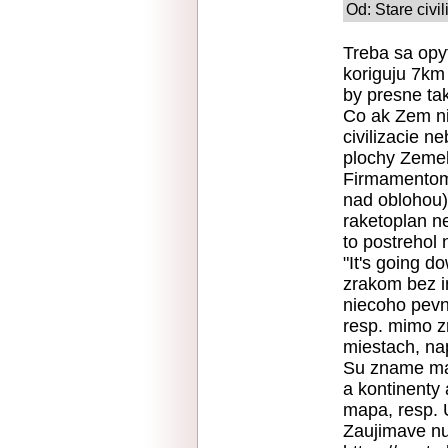
Od: Stare civi
Treba sa opyt
koriguju 7km 
by presne takt
Co ak Zem ni
civilizacie 
plochy Zemek
Firmamentom 
nad oblohou) 
raketoplan ne
to postrehol 
"It's going d
zrakom bez i
niecoho pev
resp. mimo z
miestach, na
Su zname map
a kontinenty
mapa, resp.
Zaujimave nu