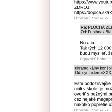
https://www.yout
ZDROJ:
https://dopice.sk/r
Odpovedať
Známka: -5.0
Re: PLOCHÁ ZE
Od: Ľubihoax Bla
No a čo.
Tak tých 12 000 
budú myslieť, ž
Odpovedať
Hodnotiť:
ultraradikálny konšp
Od: syntaxterrorXXX,
Ešte podozrivejšie 
učili v škole, je 
overiť s bežnými p
cez nejaké megapr
nakoľko popretie u
Odpovedať
Známka: -3.3