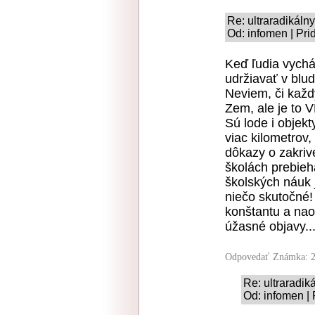
Re: ultraradikáln
Od: infomen | Pri
Keď ľudia vychá
udržiavať v blud
Neviem, či každý
Zem, ale je to V
Sú lode i objekt
viac kilometrov,
dôkazy o zakriv
školách prebieh
školských náuk j
niečo skutočné!
konštantu a nao
úžasné objavy...
Odpovedať
Známka: 2
Re: ultraradik
Od: infomen |