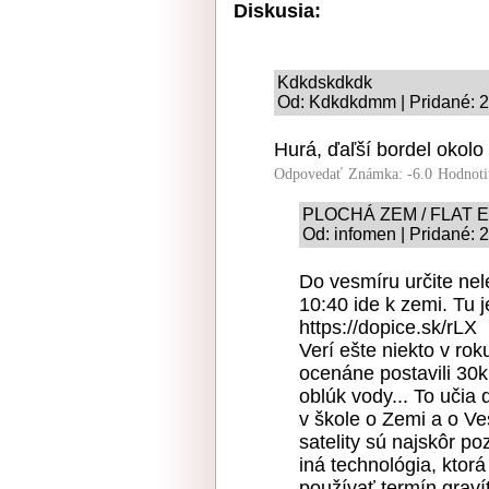
Diskusia:
Kdkdskdkdk
Od: Kdkdkdmm | Pridané: 2
Hurá, ďaľší bordel okol
Odpovedať
Známka: -6.0
Hodnoti
PLOCHÁ ZEM / FLAT 
Od: infomen | Pridané: 
Do vesmíru určite nele
10:40 ide k zemi. Tu j
https://dopice.sk/rLX
Verí ešte niekto v ro
ocenáne postavili 30
oblúk vody... To učia 
v škole o Zemi a o Ve
satelity sú najskôr p
iná technológia, kto
používať termín gravít