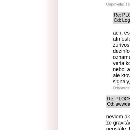
Odpovedať
Ho
Re: PL
Od: Log
ach, es
atmosfe
zurivos
dezinfo
ozname
veria k
nebol a
ale kto
signaly
Odpoveda
Re: PLOC
Od: awwda 
neviem aké
že gravitác
neustále,