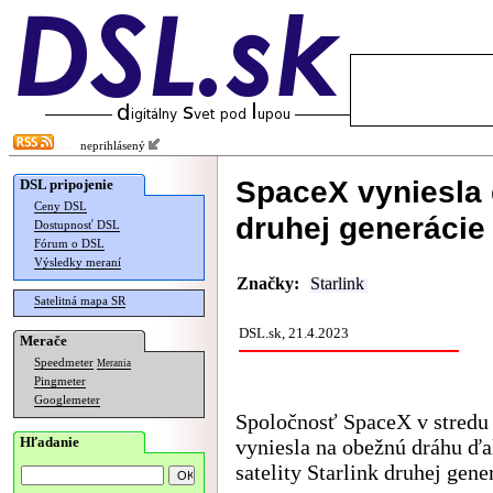
neprihlásený
SpaceX vyniesla ď
DSL pripojenie
Ceny DSL
druhej generácie
Dostupnosť DSL
Fórum o DSL
Výsledky meraní
Značky:
Starlink
Satelitná mapa SR
DSL.sk, 21.4.2023
Merače
Speedmeter
Merania
Pingmeter
Googlemeter
Spoločnosť SpaceX v stredu 
Hľadanie
vyniesla na obežnú dráhu ďa
satelity Starlink druhej gene