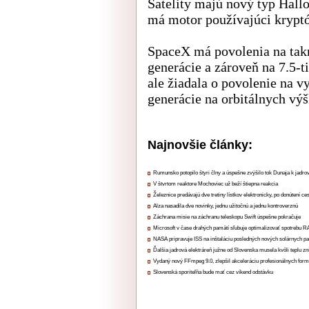
Satelity majú nový typ Hal
má motor používajúci kryptó
SpaceX má povolenia na takme
generácie a zároveň na 7.5-t
ale žiadala o povolenie na v
generácie na orbitálnych vý
Najnovšie články:
Rumunsko potopilo štyri člny a úspešne zvýšilo tok Dunaja k jadrov
V štvrtom reaktore Mochoviec už beží štiepna reakcia
Železnice predávajú dve tretiny lístkov elektronicky, po donútení ce
Alza nasadila dve novinky, jednu užitočnú a jednu kontroverznú
Záchrana misie na záchranu teleskopu Swift úspešne pokračuje
Microsoft v čase drahých pamätí sľubuje optimalizovať spotrebu
NASA pripravuje ISS na inštaláciu posledných nových solárnych p
Ďalšia jadrová elektráreň južne od Slovenska musela kvôli teplu zn
Vydaný nový FFmpeg 9.0, zlepšil akceleráciu profesionálnych form
Slovenská sporiteľňa bude mať cez víkend odstávku