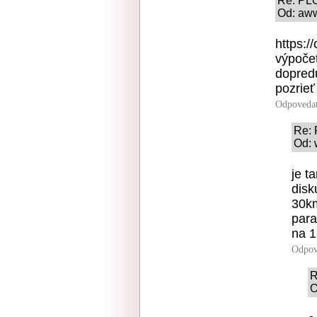
Re: PL
Od: aww
https:/
výpočet
dopredu
pozrieť
Odpoveda
Re:
Od: 
je t
disk
30km
para
na 
Odpov
R
O