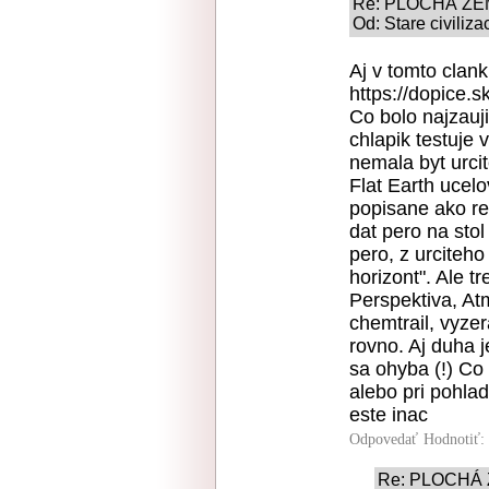
Re: PLOCHÁ ZE
Od: Stare civiliza
Aj v tomto clanku
https://dopice.s
Co bolo najzauj
chlapik testuje
nemala byt urcit
Flat Earth ucelo
popisane ako ref
dat pero na stol
pero, z urciteho
horizont". Ale t
Perspektiva, Atm
chemtrail, vyzer
rovno. Aj duha j
sa ohyba (!) Co
alebo pri pohla
este inac
Odpovedať
Hodnotiť:
Re: PLOCHÁ 