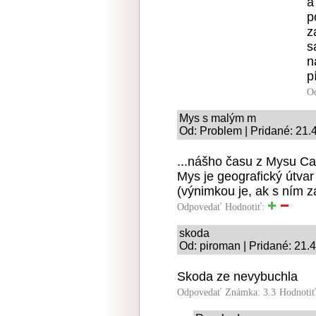
a
p
z
s
n
p
O
Mys s malým m
Od: Problem | Pridané: 21.
...nášho času z Mysu Can
Mys je geografický útva
(výnimkou je, ak s ním z
Odpovedať
Hodnotiť:
skoda
Od: piroman | Pridané: 21.
Skoda ze nevybuchla
Odpovedať
Známka: 3.3
Hodnoti