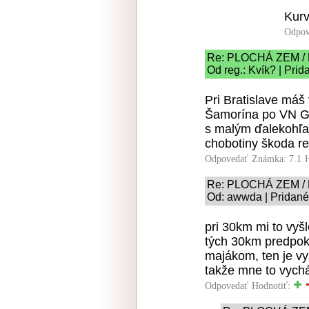
Kurv
Odpov
Re: PLOCHÁ ZEM /
Od reg.: Kvík? | Pri
Pri Bratislave máš
Šamorína po VN Ga
s malým ďalekohľa
chobotiny škoda r
Odpovedať
Známka: 7.1
Re: PLOCHÁ ZEM /
Od: awwda | Pridané
pri 30km mi to vyš
tých 30km predpok
majákom, ten je vy
takže mne to vych
Odpovedať
Hodnotiť: