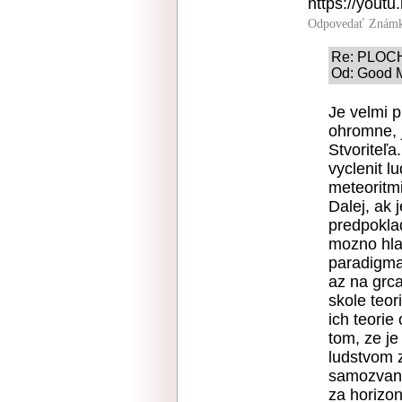
https://you
Odpovedať
Známk
Re: PLOC
Od: Good M
Je velmi 
ohromne, 
Stvoriteľ
vyclenit l
meteoritm
Dalej, ak 
predpoklad
mozno hla
paradigma,
az na grca
skole teor
ich teorie
tom, ze je
ludstvom z
samozvani
za horizon