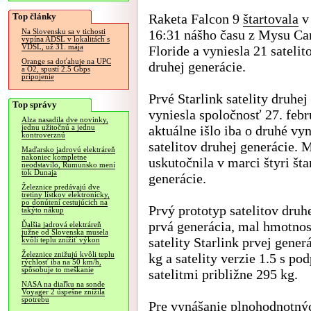
Top články
Raketa Falcon 9
štartovala
v 
16:31 nášho času z Mysu Ca
Na Slovensku sa v tichosti
vypína ADSL v lokalitách s
VDSL, už 31. mája
Floride a vyniesla 21 satelit
Orange sa doťahuje na UPC
druhej generácie.
a O2, spustí 2.5 Gbps
pripojenie
Prvé Starlink satelity druhej
Top správy
vyniesla spoločnosť 27. febr
Alza nasadila dve novinky,
aktuálne išlo iba o druhé vy
jednu užitočnú a jednu
kontroverznú
satelitov druhej generácie. 
Maďarsko jadrovú elektráreň
nakoniec kompletne
uskutočnila v marci štyri šta
neodstavilo, Rumunsko mení
tok Dunaja
generácie.
Železnice predávajú dve
tretiny lístkov elektronicky,
po donútení cestujúcich na
Prvý prototyp satelitov druh
takýto nákup
prvá generácia, mal hmotnos
Ďalšia jadrová elektráreň
južne od Slovenska musela
satelity Starlink prvej gene
kvôli teplu znížiť výkon
Železnice znižujú kvôli teplu
kg a satelity verzie 1.5 s p
rýchlosť iba na 50 km/h,
spôsobuje to meškanie
satelitmi približne 295 kg.
NASA na diaľku na sonde
Voyager 2 úspešne znížila
spotrebu
Pre vynášanie plnohodnotnýc