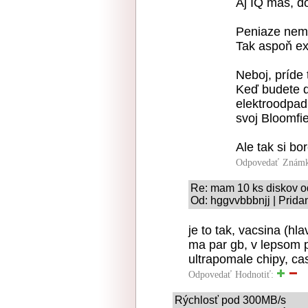
Aj IQ máš, d
Peniaze nem
Tak aspoň ex
Neboj, príde t
Keď budete d
elektroodpad
svoj Bloomfie
Ale tak si bo
Odpovedať
Známk
Re: mam 10 ks diskov 
Od: hggvvbbbnjj | Prida
je to tak, vacsina (hl
ma par gb, v lepsom 
ultrapomale chipy, c
Odpovedať
Hodnotiť:
Rýchlosť pod 300MB/s