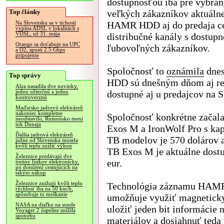
dostupnosťou iba pre vybra
Top články
veľkých zákazníkov aktuálne
HAMR HDD aj do predaja c
Na Slovensku sa v tichosti
vypína ADSL v lokalitách s
VDSL, už 31. mája
distribučné kanály s dostup
Orange sa doťahuje na UPC
ľubovoľných zákazníkov.
a O2, spustí 2.5 Gbps
pripojenie
Spoločnosť to
oznámila
dnes
Top správy
HDD sú dnešným dňom aj re
Alza nasadila dve novinky,
dostupné aj u predajcov na 
jednu užitočnú a jednu
kontroverznú
Maďarsko jadrovú elektráreň
nakoniec kompletne
Spoločnosť konkrétne začal
neodstavilo, Rumunsko mení
tok Dunaja
Exos M a IronWolf Pro s kap
Ďalšia jadrová elektráreň
TB modelov je 570 dolárov 
južne od Slovenska musela
kvôli teplu znížiť výkon
TB Exos M je aktuálne dost
Železnice predávajú dve
eur.
tretiny lístkov elektronicky,
po donútení cestujúcich na
takýto nákup
Železnice znižujú kvôli teplu
Technológia záznamu HAMR,
rýchlosť iba na 50 km/h,
spôsobuje to meškanie
umožňuje využiť magneticky 
NASA na diaľku na sonde
uložiť jeden bit informácie 
Voyager 2 úspešne znížila
spotrebu
materiálov a dosiahnuť teda 