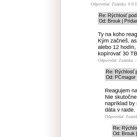
Odpovedať
Známka: 0.0
Re: Rýchlosť po
Od: Brouk | Prida
Ty na koho rea
Kým začneš, asp
alebo 12 hodín,
kopírovať 30 TB
Odpovedať
Známka: -
Re: Rýchlosť
Od: PCmagor |
Reagujem na 
Nie skutočne
napríklad by 
dáta v raide. 
Odpovedať
Známk
Re: Rýchl
Od: Brouk 