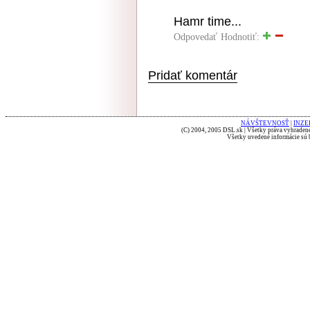
Hamr time...
Odpovedať
Hodnotiť:
Pridať komentár
NÁVŠTEVNOSŤ
|
INZE
(C) 2004, 2005 DSL.sk | Všetky práva vyhradené
Všetky uvedené informácie sú b