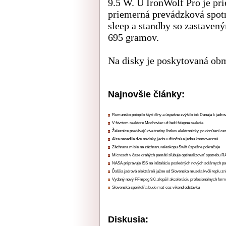
9.5 W. U IronWolf Pro je pri
priemerná prevádzková spotr
sleep a standby so zastaven
695 gramov.
Na disky je poskytovaná ob
Najnovšie články:
Rumunsko potopilo štyri člny a úspešne zvýšilo tok Dunaja k jadrov
V štvrtom reaktore Mochoviec už beží štiepna reakcia
Železnice predávajú dve tretiny lístkov elektronicky, po donútení ce
Alza nasadila dve novinky, jednu užitočnú a jednu kontroverznú
Záchrana misie na záchranu teleskopu Swift úspešne pokračuje
Microsoft v čase drahých pamätí sľubuje optimalizovať spotrebu
NASA pripravuje ISS na inštaláciu posledných nových solárnych p
Ďalšia jadrová elektráreň južne od Slovenska musela kvôli teplu zn
Vydaný nový FFmpeg 9.0, zlepšil akceleráciu profesionálnych form
Slovenská sporiteľňa bude mať cez víkend odstávku
Diskusia: