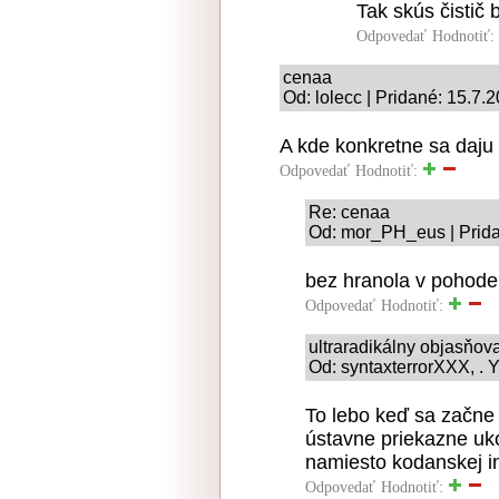
Tak skús čistič 
Odpovedať
Hodnotiť:
cenaa
Od: lolecc | Pridané: 15.7.
A kde konkretne sa daju
Odpovedať
Hodnotiť:
Re: cenaa
Od: mor_PH_eus | Prida
bez hranola v pohode.
Odpovedať
Hodnotiť:
ultraradikálny objasňo
Od: syntaxterrorXXX, . Y
To lebo keď sa začne 
ústavne priekazne uk
namiesto kodanskej in
Odpovedať
Hodnotiť: