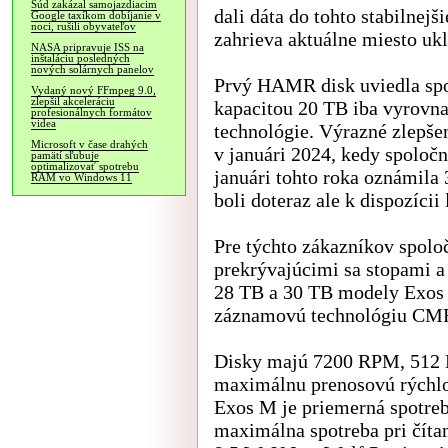
Súd zakázal samojazdiacim
dali dáta do tohto stabilnej
Google taxíkom dobíjanie v
noci, rušili obyvateľov
zahrieva aktuálne miesto uk
NASA pripravuje ISS na
inštaláciu posledných
nových solárnych panelov
Prvý HAMR disk uviedla spol
Vydaný nový FFmpeg 9.0,
zlepšil akceleráciu
kapacitou 20 TB iba vyrovnal
profesionálnych formátov
videa
technológie. Výrazné zlepše
Microsoft v čase drahých
v januári 2024, kedy spoloč
pamätí sľubuje
optimalizovať spotrebu
januári tohto roka oznámil
RAM vo Windows 11
boli doteraz ale k dispozíci
Pre týchto zákazníkov spolo
prekrývajúcimi sa stopami a
28 TB a 30 TB modely Exos 
záznamovú technológiu CMR 
Disky majú 7200 RPM, 512 
maximálnu prenosovú rýchl
Exos M je priemerná spotreb
maximálna spotreba pri číta