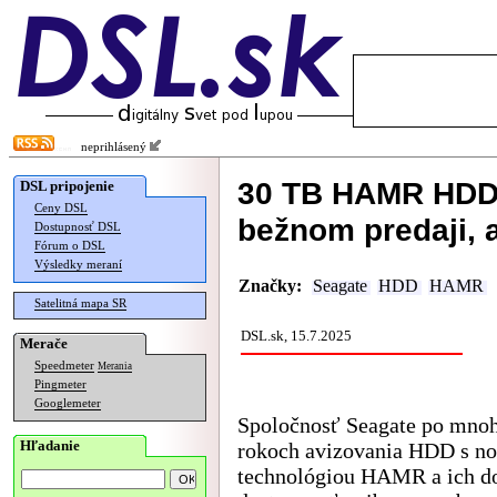
neprihlásený
30 TB HAMR HDD 
DSL pripojenie
Ceny DSL
bežnom predaji, 
Dostupnosť DSL
Fórum o DSL
Výsledky meraní
Značky:
Seagate
HDD
HAMR
Satelitná mapa SR
DSL.sk, 15.7.2025
Merače
Speedmeter
Merania
Pingmeter
Googlemeter
Spoločnosť Seagate po mno
Hľadanie
rokoch avizovania HDD s n
technológiou HAMR a ich do