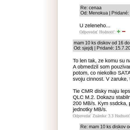
Re: cenaa
Od: Menokua | Pridané:
U zeleneho...
Odpovedať
Hodnotiť:
mam 10 ks diskov od 16 d
Od: sjejdj | Pridané: 15.7.
To len tak, ze komu su n
A obmedzil som pouzivan
potom, co niekolko SATA
svoju cinnost. V zaruke,
Tie CMR disky maju leps
QLC M.2. Dokazu stabiln
200 MB/s. Kym ssdcka, p
jednotky MB/s.
Odpovedať
Známka: 3.3
Hodnoti
Re: mam 10 ks diskov 