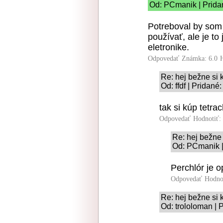
Od: PCmanik | Prida
Potreboval by som 
používať, ale je to 
eletronike.
Odpovedať
Známka: 6.0
Re: hej bežne si
Od: ffdf | Pridané
tak si kúp tetrac
Odpovedať
Hodnotiť:
Re: hej bežne
Od: PCmanik |
Perchlór je 
Odpovedať
Hodno
Re: hej bežne si
Od: trololoman | 