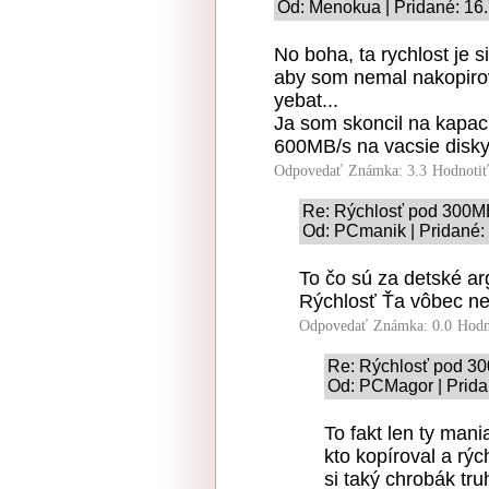
Od: Menokua | Pridané: 16
No boha, ta rychlost je 
aby som nemal nakopiro
yebat...
Ja som skoncil na kapac
600MB/s na vacsie disk
Odpovedať
Známka: 3.3
Hodnoti
Re: Rýchlosť pod 300M
Od: PCmanik | Pridané:
To čo sú za detské a
Rýchlosť Ťa vôbec ne
Odpovedať
Známka: 0.0
Hodn
Re: Rýchlosť pod 3
Od: PCMagor | Prida
To fakt len ty man
kto kopíroval a rý
si taký chrobák truh