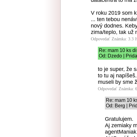
datacentrá to má z
V roku 2019 som k
... ten tebou nenáv
nový dodnes. Keby
zima/teplo, tak už
Odpovedať
Známka: 3.3
Re: mam 10 ks di
Od: Dzedo | Prid
to je super, že
to tu aj napíše
museli by sme ž
Odpovedať
Známka: 6
Re: mam 10 ks
Od: Berg | Pri
Gratulujem.
Aj zemiaky má
agentManiak