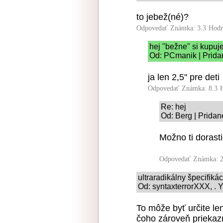
to jebež(né)?
Odpovedať
Známka: 3.3
Hodn
hej "bežne" si kupu
Od: PCmanik | Prida
ja len 2,5" pre deti
Odpovedať
Známka: 8.3
Re: hej
Od: Berg | Pridan
Možno ti dorasti
Odpovedať
Známka: 2
ultraradikálny špecifiká
Od: syntaxterrorXXX, . Y
To môže byť určite len
čoho zároveň priekazn