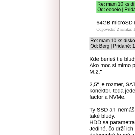
Re: mam 10 ks di
Od: eooeio | Prid
64GB microSD r
Odpovedať
Známka: 1
Re: mam 10 ks disk
Od: Berg | Pridané: 
Kde berieš tie blud
Ako moc si mimo p
M.2."
2,5" je rozmer, SAT
konektor, teda jed
factor a NVMe.
Ty SSD ani nemáš, 
také bludy.
HDD sa parametra
Jediné, čo drží ich