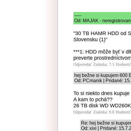
-----
Od: MAJAK - neregistrovany
"30 TB HAMR HDD od Sea
Slovensku (1)"
***1: HDD môže byť v d
preverte prostredníctv
Odpovedať
Známka: 7.5
Hodnoti
hej bežne si kupujem 600 
Od: PCmanik | Pridané: 15
To si niekto dnes kupuj
A kam to pchá??
26 TB disk WD WD260KFG
Odpovedať
Známka: 0.0
Hodnoti
Re: hej bežne si kupuj
Od: xixi | Pridané: 15.7