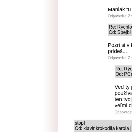
Maniak tu 
Odpovedať
Zn
Re: Rýchl
Od: Spejbl 
Pozri si v
prídeš...
Odpovedať
Zn
Re: Rýc
Od: PCm
Veď ty 
používa
ten tvo
veľmi d
Odpoveda
stop!
Od: klavir krokodila karola