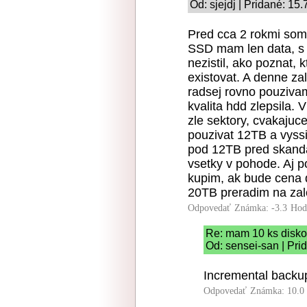
Od: sjejdj | Pridané: 15
Pred cca 2 rokmi som
SSD mam len data, s 
nezistil, ako poznat, 
existovat. A denne z
radsej rovno pouziva
kvalita hdd zlepsila.
zle sektory, cvakajuc
pouzivat 12TB a vyss
pod 12TB pred skandal
vsetky v pohode. Aj p
kupim, ak bude cena 
20TB preradim na zal
Odpovedať
Známka: -3.3
Hod
Re: mam 10 ks disk
Od: sensei-san | Pri
Incremental back
Odpovedať
Známka: 10.0