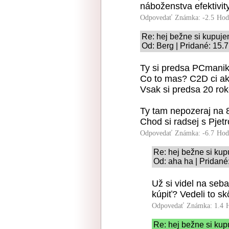
náboženstva efektivity
Odpovedať
Známka: -2.5
Hod
Re: hej bežne si kupuj
Od: Berg | Pridané: 15.
Ty si predsa PCmanik,
Co to mas? C2D ci ak
Vsak si predsa 20 rok
Ty tam nepozeraj na 8
Chod si radsej s Pjetr
Odpovedať
Známka: -6.7
Hod
Re: hej bežne si ku
Od: aha ha | Pridané
Už si videl na seb
kúpiť? Vedeli to sk
Odpovedať
Známka: 1.4
Re: hej bežne si ku