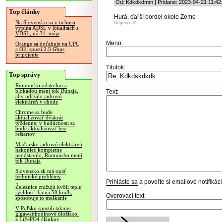
Od: Kdkdkdmm | Pridané: 2023-04-21 11:42
Top články
Hurá, ďaľší bordel okolo Zeme
Na Slovensku sa v tichosti
Odpovedať
vypína ADSL v lokalitách s
VDSL, už 31. mája
Meno:
Orange sa doťahuje na UPC
a O2, spustí 2.5 Gbps
pripojenie
Titulok:
Top správy
Rumunsko odstrelmi a
blokádou mení tok Dunaja,
Text:
aby udržalo jadrovú
elektráreň v chode
Chrome sa bude
aktualizovať dvakrát
týždenne, v budúcnosti sa
bude aktualizovať bez
reštartov
Maďarsko jadrovú elektráreň
nakoniec kompletne
neodstavilo, Rumunsko mení
tok Dunaja
Slovensko.sk má opäť
technické problémy
Prihláste sa
a povoľte si emailové notifiká
Železnice znižujú kvôli teplu
rýchlosť iba na 50 km/h,
Overovací text:
spôsobuje to meškanie
V Poľsku spustili takmer
gigawatthodinové úložisko,
z LiFePO4 článkov