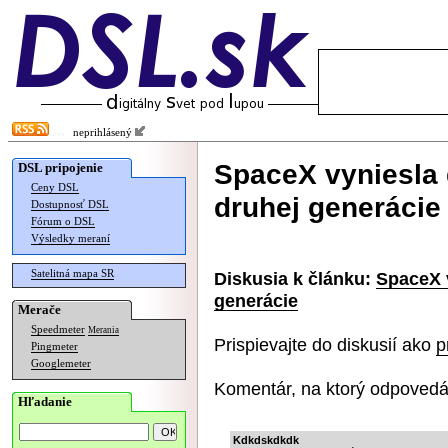
neprihlásený
SpaceX vyniesla ď
DSL pripojenie
Ceny DSL
druhej generácie
Dostupnosť DSL
Fórum o DSL
Výsledky meraní
Satelitná mapa SR
Diskusia k článku:
SpaceX v
generácie
Merače
Speedmeter
Merania
Prispievajte do diskusií ako
p
Pingmeter
Googlemeter
Komentár, na ktorý odpovedá
Hľadanie
Kdkdskdkdk