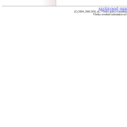
NÁVŠTEVNOSŤ
|
INZE
(C) 2004, 2005 DSL.sk | Všetky práva vyhradené
Všetky uvedené informácie sú b