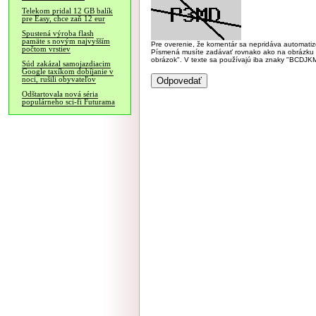
Telekom pridal 12 GB balík
pre Easy, chce zaň 12 eur
Spustená výroba flash
pamäte s novým najvyšším
Pre overenie, že komentár sa nepridáva automatizov
počtom vrstiev
Písmená musíte zadávať rovnako ako na obrázku veľk
obrázok". V texte sa používajú iba znaky "BC
Súd zakázal samojazdiacim
Google taxíkom dobíjanie v
noci, rušili obyvateľov
Odštartovala nová séria
populárneho sci-fi Futurama