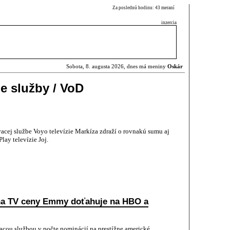
Za poslednú hodinu: 43 meraní
inzercia
Sobota, 8. augusta 2026, dnes má meniny
Oskár
e služby / VoD
acej službe Voyo televízie Markíza zdraží o rovnakú sumu aj
lay televízie Joj.
na TV ceny Emmy doťahuje na HBO a
acou službou v počte nominácií na prestížne americké