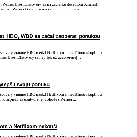
nt Warner Bros. Discovery už na začiatku decembra oznámili
koniec Warner Bros. Discovery vrátane televízie ...
skať HBO, WBD sa začal zaoberať ponukou
iscovery vrátane HBO medzi Netflixom a mediálnou skupinou
ner Bros. Discovery sa napriek už uzatvorenej ...
ylepšil svoju ponuku
iscovery vrátane HBO medzi Netflixom a mediálnou skupinou
lix napriek už uzatvorenej dohode s Warner ...
om a Netflixom nekončí
iscovery vrátane HBO medzi Netflixom a mediálnou skupinou