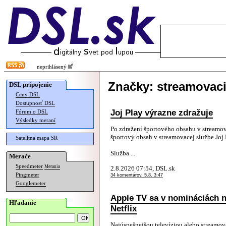
neprihlásený
Značky: streamovaci
DSL pripojenie
Ceny DSL
Dostupnosť DSL
Joj Play výrazne zdražuje
Fórum o DSL
Výsledky meraní
Po zdražení športového obsahu v streamov
športový obsah v streamovacej službe Joj P
Satelitná mapa SR
Služba ...
Merače
Speedmeter
Merania
2.8.2026 07:54, DSL.sk
Pingmeter
34 komentárov, 5.8. 3:47
Googlemeter
Apple TV sa v nomináciách 
Hľadanie
Netflix
Najúspešnejšou televíziou alebo streamov