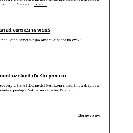
ď aktuálne Paramount
oznámil
...
ridá vertikálne videá
 ponúkať v rámci svojho obsahu aj videá na výšku.
ount oznámil ďalšiu ponuku
iscovery vrátane HBO medzi Netflixom a mediálnou skupinou
ody o predaji s Netflixom aktuálne Paramount ...
Staršie správy