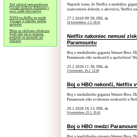
Napriek tomu, že Netflix a mediálny giga
Súd zakázal samojazdiacim
Google taxíkom dobíjanie v
uzatvorenie dohody o akvizícii, Netflix na
noci, rušili obyvateľov
NASA na diaľku na sonde
27.2.2026 09:58, DSL.sk
Voyager 2 úspešne znížila
14 komentárov, 1.3. 18:41
spotrebu
Misia na záchranu teleskopu
Swift ešte nie je stratená,
Netflix nakoniec nemusí zí
podarilo sa spomaliť jej
otáčanie
Paramountu
Boj o mediálneho giganta Warner Bros. D
Paramount ešte neskončil a spoločnosť War
25.2.2026 11:38, DSL.sk
2 komentáre, 26.2. 13:46
Boj o HBO nekončí, Netflix v
Boj o mediálneho giganta Warner Bros. D
Paramount ešte evidentne neskončil a Netf
20.1.2026 16:13, DSL.sk
9 komentárov, 22.1. 20:42
Boj o HBO medzi Paramount
Boj o mediálneho giganta Warner Bros. D