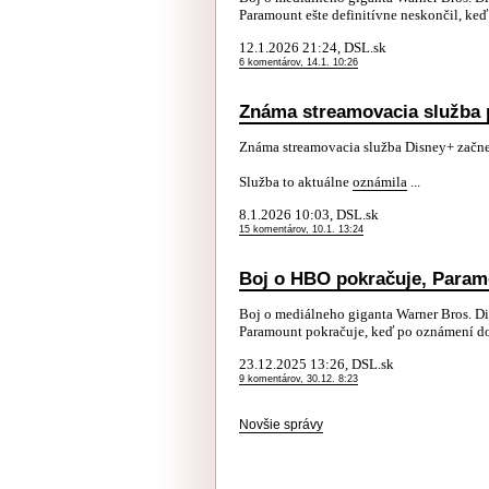
Paramount ešte definitívne neskončil, ke
12.1.2026 21:24, DSL.sk
6 komentárov, 14.1. 10:26
Známa streamovacia služba p
Známa streamovacia služba Disney+ začne
Služba to aktuálne
oznámila
...
8.1.2026 10:03, DSL.sk
15 komentárov, 10.1. 13:24
Boj o HBO pokračuje, Param
Boj o mediálneho giganta Warner Bros. D
Paramount pokračuje, keď po oznámení doh
23.12.2025 13:26, DSL.sk
9 komentárov, 30.12. 8:23
Novšie správy