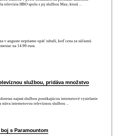
a televízia HBO spolu s jej službou Max, ktorá ...
za v auguste nepriamo opäť zdraží, keď cena za súčasnú
 mesiac na 14.99 eura.
televíznou službou, pridáva množstvo
a doteraz najmä službou ponúkajúcou internetové vysielanie
a stáva internetovou televíznou službou ...
l boj s Paramountom