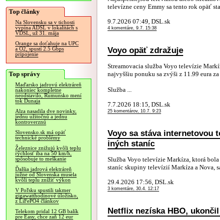
televízne ceny Emmy sa tento rok opäť stal
Top články
9.7.2026 07:49, DSL.sk
Na Slovensku sa v tichosti
vypína ADSL v lokalitách s
4 komentáre, 9.7. 15:38
VDSL, už 31. mája
Orange sa doťahuje na UPC
Voyo opäť zdražuje
a O2, spustí 2.5 Gbps
pripojenie
Streamovacia služba Voyo televízie Markí
Top správy
najvyššiu ponuku sa zvýši z 11.99 eura za
Maďarsko jadrovú elektráreň
Služba ...
nakoniec kompletne
neodstavilo, Rumunsko mení
tok Dunaja
7.7.2026 18:15, DSL.sk
Alza nasadila dve novinky,
25 komentárov, 10.7. 9:23
jednu užitočnú a jednu
kontroverznú
Voyo sa stáva internetovou 
Slovensko.sk má opäť
technické problémy
iných staníc
Železnice znižujú kvôli teplu
rýchlosť iba na 50 km/h,
Služba Voyo televízie Markíza, ktorá bol
spôsobuje to meškanie
staníc skupiny televízií Markíza a Nova, s
Ďalšia jadrová elektráreň
južne od Slovenska musela
kvôli teplu znížiť výkon
29.4.2026 17:56, DSL.sk
3 komentáre, 30.4. 12:17
V Poľsku spustili takmer
gigawatthodinové úložisko,
z LiFePO4 článkov
Netflix nezíska HBO, ukonči
Telekom pridal 12 GB balík
pre Easy, chce zaň 12 eur