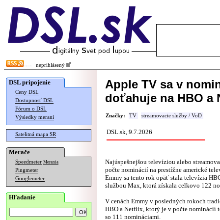
neprihlásený
Apple TV sa v nomi
DSL pripojenie
Ceny DSL
doťahuje na HBO a N
Dostupnosť DSL
Fórum o DSL
Značky:
TV
streamovacie služby / VoD
Výsledky meraní
DSL.sk, 9.7.2026
Satelitná mapa SR
Merače
Najúspešnejšou televíziou alebo streamov
Speedmeter
Merania
počte nominácií na prestížne americké tel
Pingmeter
Emmy sa tento rok opäť stala televízia HBO
Googlemeter
službou Max, ktorá získala celkovo 122 no
Hľadanie
V cenách Emmy v posledných rokoch trad
HBO a Netflix, ktorý je v počte nominácií 
so 111 nomináciami.