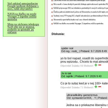
Záchrana misie na záchranu teleskopu Swift úspešne pokračuje
Súd zakázal samojazdiacim
Microsoft v čase drahých pamätí sľubuje optimalizovať spotrebu
Google taxíkom dobíjanie v
NASA pripravuje ISS na inštaláciu posledných nových solárnych p
noci, rušili obyvateľov
Ďalšia jadrová elektráreň južne od Slovenska musela kvôli teplu zn
NASA na diaľku na sonde
Vydaný nový FFmpeg 9.0, zlepšil akceleráciu profesionálnych form
Voyager 2 úspešne znížila
spotrebu
Slovenská sporiteľňa bude mať cez víkend odstávku
NASA na diaľku na sonde Voyager 2 úspešne znížila spotrebu
Misia na záchranu teleskopu
Swift ešte nie je stratená,
podarilo sa spomaliť jej
otáčanie
Diskusia:
spider noir
Od reg.: roob_ | Pridané: 9.7.2026 8:49
yo to bol napad, osadit do superhr
prvu epizodu.. Chcelo to mat atmosfe
Odpovedať
Známka: 0.0
Hodnotiť:
Je to tak
Od: tajtrlik | Pridané: 9.7.2026 9:40
Co je to sutaz ked je v nej 100+ kate
Odpovedať
Známka: 7.1
Hodnotiť:
ultraradikálny gamerizmus
Od: syntaxterrorXXX, . Y | Pridané:
Jedna sa o priekazne liberalnu 