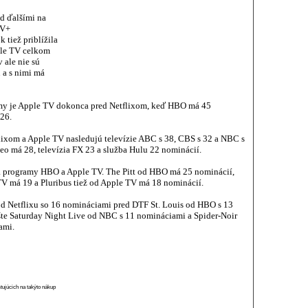
d ďalšími na
TV+
 tiež priblížila
pple TV celkom
 ale nie sú
 a s nimi má
mmy je Apple TV dokonca pred Netflixom, keď HBO má 45
 26.
ixom a Apple TV nasledujú televízie ABC s 38, CBS s 32 a NBC s
o má 28, televízia FX 23 a služba Hulu 22 nominácií.
 programy HBO a Apple TV. The Pitt od HBO má 25 nominácií,
 má 19 a Pluribus tiež od Apple TV má 18 nominácií.
 od Netflixu so 16 nomináciami pred DTF St. Louis od HBO s 13
te Saturday Night Live od NBC s 11 nomináciami a Spider-Noir
ami.
stujúcich na takýto nákup