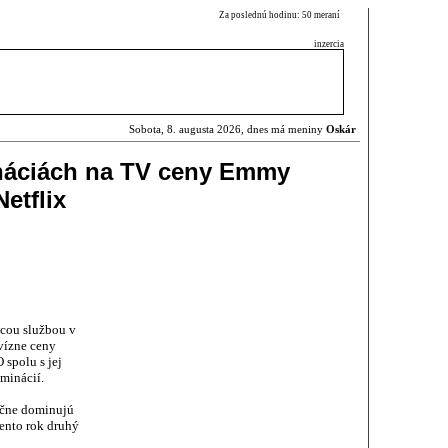
Za poslednú hodinu: 50 meraní
inzercia
Sobota, 8. augusta 2026, dnes má meniny
Oskár
náciách na TV ceny Emmy
etflix
acou službou v
evízne ceny
 spolu s jej
minácií.
ične dominujú
tento rok druhý