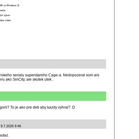
 RAM vo Windows 11
anelov
ížiť výkon
átov videa
dinskeho serialu superstareho Cage-a. Nedopozeral som ani
ru ako SinCity, ale skutek utek..
gorii? To je ako pre deti aby kazdy vyhral? :D
 9.7.2026 9:46
sutaz.