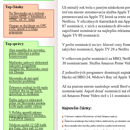
Top články
Už minulý rok bola s jasným náskokom pre
treťom mieste streamovacia služba Apple 
Na Slovensku sa v tichosti
premenovaná na Apple TV, ktorá sa tento rok
vypína ADSL v lokalitách s
VDSL, už 31. mája
Netflixu. V oficiálnych štatistikách má A
87 nominácií, v nich z neznámych dôvodov
Orange sa doťahuje na UPC
a O2, spustí 2.5 Gbps
započítané nominácie na najlepšiu reklamu
pripojenie
Apple TV 89 nominácií.
Top správy
V počte nominácií na tzv. hlavné ceny E
takýchto nominácií, Apple TV 29 a Netflix
Alza nasadila dve novinky,
jednu užitočnú a jednu
kontroverznú
V celkovom počte nominácií za HBO, Netfl
Maďarsko jadrovú elektráreň
30 nomináciami. Služba Amazon Prime Vide
nakoniec kompletne
neodstavilo, Rumunsko mení
Z jednotlivých programov dominujú najmä
tok Dunaja
Hacks od HBO 24, Widow's Bay od Apple TV
Slovensko.sk má opäť
technické problémy
Až na piatom mieste nasleduje seriál Beef
Železnice znižujú kvôli teplu
nomináciami. Aspoň desať nominácií má eš
rýchlosť iba na 50 km/h,
spôsobuje to meškanie
od Amazon Prime Video tiež s 11 nomináci
Ďalšia jadrová elektráreň
južne od Slovenska musela
kvôli teplu znížiť výkon
Najnovšie články:
V Poľsku spustili takmer
gigawatthodinové úložisko,
V štvrtom reaktore Mochoviec už beží štiepna reakcia
z LiFePO4 článkov
Železnice predávajú dve tretiny lístkov elektronicky, po donútení ce
Telekom pridal 12 GB balík
Alza nasadila dve novinky, jednu užitočnú a jednu kontroverznú
pre Easy, chce zaň 12 eur