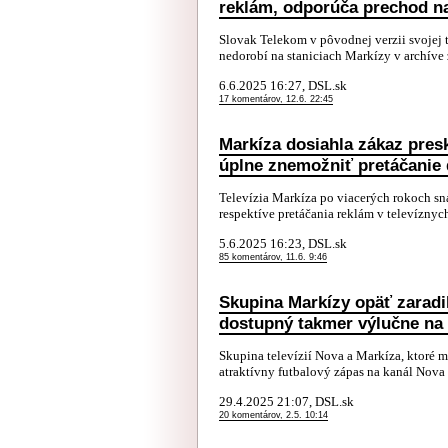
reklám, odporúča prechod n
Slovak Telekom v pôvodnej verzii svojej 
nedorobí na staniciach Markízy v archíve z
6.6.2025 16:27, DSL.sk
17 komentárov, 12.6. 22:45
Markíza dosiahla zákaz pres
úplne znemožniť pretáčanie
Televízia Markíza po viacerých rokoch sn
respektíve pretáčania reklám v televíznych
5.6.2025 16:23, DSL.sk
85 komentárov, 11.6. 9:46
Skupina Markízy opäť zaradi
dostupný takmer výlučne na
Skupina televízií Nova a Markíza, ktoré 
atraktívny futbalový zápas na kanál Nova 
29.4.2025 21:07, DSL.sk
20 komentárov, 2.5. 10:14