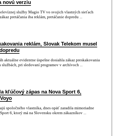
a novú verziu
televíznej služby Magio TV vo svojich vlastných sieťach
ákaz pretáčania iba reklám, pretáčanie dopredu ...
kakovania reklám, Slovak Telekom musel
 dopredu
áh aktuálne evidentne úspešne dosiahla zákaz preskakovania
 službách, pri sledovaní programov v archívoch ...
la kľúčový zápas na Nova Sport 6,
 Voyo
majú spoločného vlastníka, dnes opäť zaradila mimoriadne
Sport 6, ktorý má na Slovensku okrem zákazníkov ...