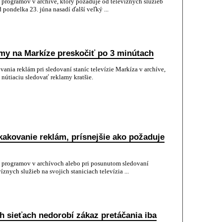
 programov v archíve, ktorý požaduje od televíznych služieb
d pondelka 23. júna nasadí ďalší veľký ...
my na Markíze preskočiť po 3 minútach
vania reklám pri sledovaní staníc televízie Markíza v archíve,
nútiaciu sledovať reklamy kratšie.
akovanie reklám, prísnejšie ako požaduje
í programov v archívoch alebo pri posunutom sledovaní
znych služieb na svojich staniciach televízia ...
h sieťach nedorobí zákaz pretáčania iba