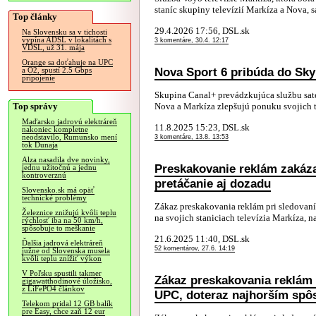
staníc skupiny televízií Markíza a Nova, s
Top články
29.4.2026 17:56, DSL.sk
Na Slovensku sa v tichosti
vypína ADSL v lokalitách s
3 komentáre, 30.4. 12:17
VDSL, už 31. mája
Orange sa doťahuje na UPC
Nova Sport 6 pribúda do Sky
a O2, spustí 2.5 Gbps
pripojenie
Skupina Canal+ prevádzkujúca službu satel
Top správy
Nova a Markíza zlepšujú ponuku svojich t
Maďarsko jadrovú elektráreň
11.8.2025 15:23, DSL.sk
nakoniec kompletne
neodstavilo, Rumunsko mení
3 komentáre, 13.8. 13:53
tok Dunaja
Alza nasadila dve novinky,
Preskakovanie reklám zakázal
jednu užitočnú a jednu
kontroverznú
pretáčanie aj dozadu
Slovensko.sk má opäť
technické problémy
Zákaz preskakovania reklám pri sledovaní
Železnice znižujú kvôli teplu
na svojich staniciach televízia Markíza, na
rýchlosť iba na 50 km/h,
spôsobuje to meškanie
21.6.2025 11:40, DSL.sk
Ďalšia jadrová elektráreň
52 komentárov, 27.6. 14:19
južne od Slovenska musela
kvôli teplu znížiť výkon
V Poľsku spustili takmer
Zákaz preskakovania reklám 
gigawatthodinové úložisko,
z LiFePO4 článkov
UPC, doteraz najhorším sp
Telekom pridal 12 GB balík
pre Easy, chce zaň 12 eur