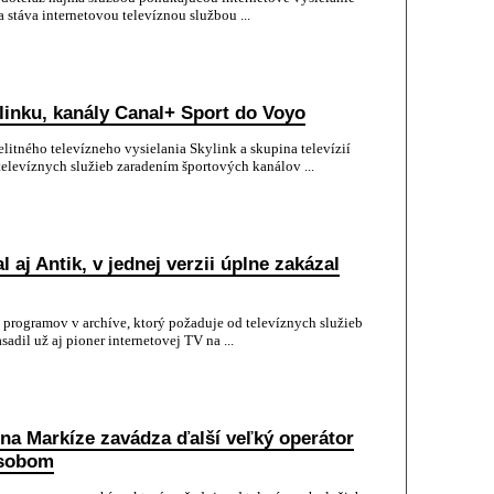
a stáva internetovou televíznou službou ...
linku, kanály Canal+ Sport do Voyo
itného televízneho vysielania Skylink a skupina televízií
elevíznych služieb zaradením športových kanálov ...
 aj Antik, v jednej verzii úplne zakázal
 programov v archíve, ktorý požaduje od televíznych služieb
sadil už aj pioner internetovej TV na ...
na Markíze zavádza ďalší veľký operátor
ôsobom