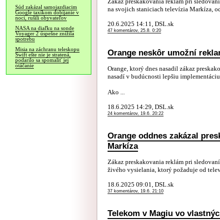
Zákaz preskakovania reklám pri sledovaní
Súd zakázal samojazdiacim
na svojich staniciach televízia Markíza, o
Google taxíkom dobíjanie v
noci, rušili obyvateľov
20.6.2025 14:11, DSL.sk
NASA na diaľku na sonde
47 komentárov, 25.8. 0:20
Voyager 2 úspešne znížila
spotrebu
Misia na záchranu teleskopu
Orange neskôr umožní rekla
Swift ešte nie je stratená,
podarilo sa spomaliť jej
otáčanie
Orange, ktorý dnes nasadil zákaz preskako
nasadí v budúcnosti lepšiu implementáciu 
Ako ...
18.6.2025 14:29, DSL.sk
24 komentárov, 19.6. 20:22
Orange oddnes zakázal presk
Markíza
Zákaz preskakovania reklám pri sledovan
živého vysielania, ktorý požaduje od televí
18.6.2025 09:01, DSL.sk
37 komentárov, 19.6. 21:10
Telekom v Magiu vo vlastnýc