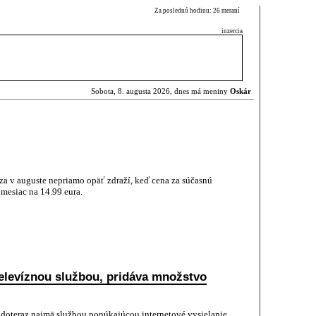
Za poslednú hodinu: 26 meraní
inzercia
Sobota, 8. augusta 2026, dnes má meniny
Oskár
za v auguste nepriamo opäť zdraží, keď cena za súčasnú
 mesiac na 14.99 eura.
televíznou službou, pridáva množstvo
a doteraz najmä službou ponúkajúcou internetové vysielanie