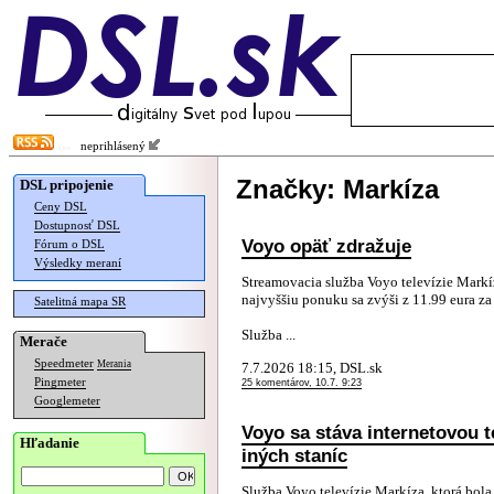
neprihlásený
Značky: Markíza
DSL pripojenie
Ceny DSL
Dostupnosť DSL
Voyo opäť zdražuje
Fórum o DSL
Výsledky meraní
Streamovacia služba Voyo televízie Markí
najvyššiu ponuku sa zvýši z 11.99 eura za
Satelitná mapa SR
Služba ...
Merače
Speedmeter
Merania
7.7.2026 18:15, DSL.sk
Pingmeter
25 komentárov, 10.7. 9:23
Googlemeter
Voyo sa stáva internetovou 
Hľadanie
iných staníc
Služba Voyo televízie Markíza, ktorá bol