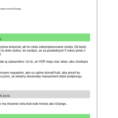
munsko mení tok Dunaja
11
vyzera korporat, ak ho vedu zakomplexovane osoby. Od kedy
 to dole vodou. Im nestaci, ze za poslednych 5 rokov prisli o
i.
ste aj zakaznikov. Uz to, ze VOP maju viac stran, ako zivotopis
.
novym napadom, ako uz uplne donutit ludi, aby presli ku
ncuzom, ze lokalny slovensky manazment stale podporuju.
25 16:31
 ma riesenie vela krat este horsie ako Orange...