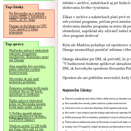
reklám v archíve, nahrávkach aj pri funkci
Top články
sledovania živého vysielania.
Na Slovensku sa v tichosti
Zákaz v archíve a nahrávkach platí prvé tri
vypína ADSL v lokalitách s
VDSL, už 31. mája
odvysielaní programu, pričom prvú minútu 
sledovania daného programu sa tento dá pr
Orange sa doťahuje na UPC
a O2, spustí 2.5 Gbps
obmedzení, napríklad aby užívateľ našiel 
pripojenie
chce program sledovať.
Top správy
Kým ale Markíza požaduje od operátorov z
Orange neumožňuje pretáčať reklamu vôbec 
Maďarsko jadrovú elektráreň
nakoniec kompletne
neodstavilo, Rumunsko mení
Orange aktuálne pre DSL.sk potvrdil, že je
tok Dunaja
"V budúcnosti budeme aplikovať aktualizov
Alza nasadila dve novinky,
DSL.sk hovorkyňa operátora Alexandra Pi
jednu užitočnú a jednu
kontroverznú
Operátor ale ani približne neuviedol, kedy
Slovensko.sk má opäť
technické problémy
Železnice znižujú kvôli teplu
Najnovšie články:
rýchlosť iba na 50 km/h,
spôsobuje to meškanie
Železnice predávajú dve tretiny lístkov elektronicky, po donútení ce
Ďalšia jadrová elektráreň
Alza nasadila dve novinky, jednu užitočnú a jednu kontroverznú
južne od Slovenska musela
kvôli teplu znížiť výkon
Záchrana misie na záchranu teleskopu Swift úspešne pokračuje
Microsoft v čase drahých pamätí sľubuje optimalizovať spotrebu
V Poľsku spustili takmer
gigawatthodinové úložisko,
NASA pripravuje ISS na inštaláciu posledných nových solárnych p
z LiFePO4 článkov
Ďalšia jadrová elektráreň južne od Slovenska musela kvôli teplu zn
Telekom pridal 12 GB balík
Vydaný nový FFmpeg 9.0, zlepšil akceleráciu profesionálnych form
pre Easy, chce zaň 12 eur