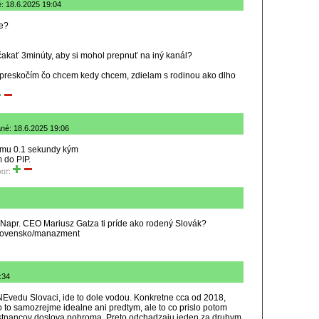
é: 18.6.2025 19:04
ie?
kať 3minúty, aby si mohol prepnuť na iný kanál?
preskočím čo chcem kedy chcem, zdielam s rodinou ako dlho
ané: 18.6.2025 19:06
lamu 0.1 sekundy kým
 do PIP.
tiť:
 Napr. CEO Mariusz Gatza ti príde ako rodený Slovák?
slovensko/manazment
7:34
vedu Slovaci, ide to dole vodou. Konkretne cca od 2018,
o to samozrejme idealne ani predtym, ale to co prislo potom
estnancov doslova pohroma. Preto odchadzaju jeden za druhym