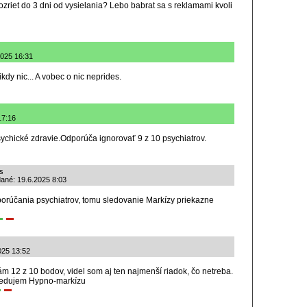
zriet do 3 dni od vysielania? Lebo babrat sa s reklamami kvoli
2025 16:31
kdy nic... A vobec o nic neprides.
17:16
ychické zdravie.Odporúča ignorovať 9 z 10 psychiatrov.
s
dané: 19.6.2025 8:03
porúčania psychiatrov, tomu sledovanie Markízy priekazne
025 13:52
 12 z 10 bodov, videl som aj ten najmenší riadok, čo netreba.
sledujem Hypno-markízu