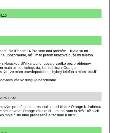
 8:10
nosť. Na iPhone 14 Pro som mal problém – ľudia sa mi
ne upozornenie, nič. Im to pritom ukazovalo, že mi telefón
 – s klasickou SIM kartou fungovalo všetko bez problémov.
m majú aj moji kolegovia, ktorí sú tiež v Orange.
i s tým, že mám pravdepodobne chybný telefón a mám skúsiť
a odvtedy všetko funguje bezchybne.
.2025 12:32
ímavým problémom - presunul som si číslo z Orange k druhému
edeli dovolať Orange zákazníci ... musel som to riešiť až s ich
bolo moje číslo blbo prenesené a "zostalo u nich".