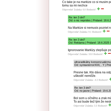
Co take je na markize co si musim po
tomu sa mi nechce
Odpovedať
Známka: 6.0
Hodnotiť:
Re: len 3 dni?
Od: o nic neprides | Pridané: 18.6.
Na Markize si nemusis pozriet ni
Odpovedať
Známka: 9.1
Hodnotiť:
Re: len 3 dni?
Od: Reklama | Pridané: 18.6.2025 
Ignorovanie Markízy zlepšuje ps
Odpovedať
Známka: 10.0
Hodnotiť:
ultraradikálny konsenzualizmu
Od: syntaxterrorXXX, . Y | Pri
Presne tak. Kto dáva na od
uškodiť nemôže.
Odpovedať
Známka: -4.3
Hodnotiť:
Re: len 3 dni?
Od: no jasne | Pridané: 19.6.2
Bol som u očného a zrak mám
To asi bude tiež tým že ne
Odpovedať
Známka: 3.3
Hodnotiť: