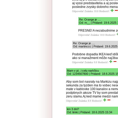
aj vyssi predstavitelia a aj posled
posledne zvysky dobreho mena
Odpovedať
Známka: 10.0
Hodnotiť:
Re: Orange je ....
Od: m__ | Pridané: 19.6.2025 
PRESNE! A nezabudnime ze 
Odpovedať
Známka: 10.0
Hodnotiť:
Re: Orange je ....
Od: martinccc | Pridané: 19.6.2025
Podobne dopadla IKEA keď idišli
ako si manažment môže naj3bať
Odpovedať
Známka: 0.0
Hodnotiť:
Mam v pi...i celu nark9zu
Od: 1234567800 | Pridané: 18.6.2025 1
Aby som bol nasraty na Markizu naj
sekunda za tyzden ma to vobec neser
mate v kablovke 100 kanalov a nema
podpbnych akoze TV by som prestal p
zeru slamu.Aj ked mame medzi nami 
Odpovedať
Známka: 8.9
Hodnotiť:
len 3 dni?
Od: limki | Pridané: 18.6.2025 15:34