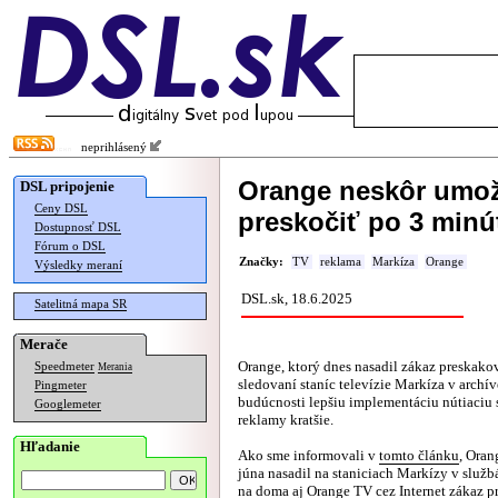
neprihlásený
Orange neskôr umož
DSL pripojenie
Ceny DSL
preskočiť po 3 minú
Dostupnosť DSL
Fórum o DSL
Značky:
TV
reklama
Markíza
Orange
Výsledky meraní
DSL.sk, 18.6.2025
Satelitná mapa SR
Merače
Orange, ktorý dnes nasadil zákaz preskako
Speedmeter
Merania
sledovaní staníc televízie Markíza v archív
Pingmeter
budúcnosti lepšiu implementáciu nútiaciu
Googlemeter
reklamy kratšie.
Hľadanie
Ako sme informovali v
tomto článku
, Oran
júna nasadil na staniciach Markízy v služ
na doma aj Orange TV cez Internet zákaz 