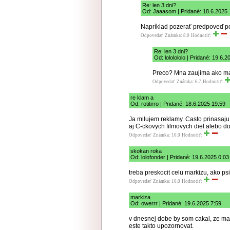
Re: len 3 dni?
Od: Jaaasom | Pridané: 18.6.2025 
Napríklad pozerať predpoveď poč
Odpovedať
Známka: 8.0
Hodnotiť:
Re: len 3 dni?
Od: lololololo | Pridané: 19.6.2
Preco? Mna zaujima ako mal
Odpovedať
Známka: 6.7
Hodnotiť:
re klam a
Od: rotitirro | Pridané: 18.6.2025 19:59
Ja milujem reklamy. Casto prinasaju
aj C-ckovych filmovych diel alebo d
Odpovedať
Známka: 10.0
Hodnotiť:
skokan roka
Od: lolofonder | Pridané: 19.6.2025 0:03
treba preskocit celu markizu, ako p
Odpovedať
Známka: 10.0
Hodnotiť:
markiza
Od: owerrr | Pridané: 19.6.2025 7:59
v dnesnej dobe by som cakal, ze ma
este takto upozornovat.