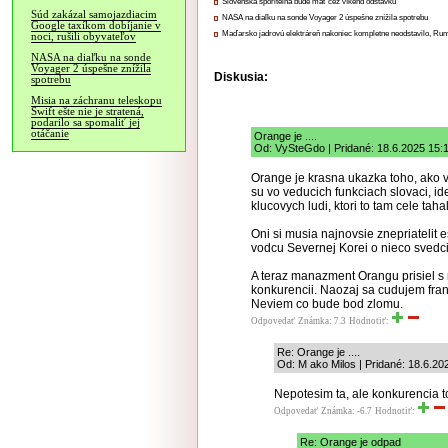
Slovenská sporiteľňa bude mať cez víkend odstávku
Súd zakázal samojazdiacim
NASA na diaľku na sonde Voyager 2 úspešne znížila spotrebu
Google taxíkom dobíjanie v
Maďarsko jadrovú elektráreň nakoniec kompletne neodstavilo, Ru
noci, rušili obyvateľov
NASA na diaľku na sonde
Voyager 2 úspešne znížila
Diskusia:
spotrebu
Misia na záchranu teleskopu
Swift ešte nie je stratená,
podarilo sa spomaliť jej
otáčanie
Orange je ....
Od: VySteGdo | Pridané: 18.6.2025 15:
Orange je krasna ukazka toho, ako 
su vo veducich funkciach slovaci, ide
klucovych ludi, ktori to tam cele tahal
Oni si musia najnovsie znepriatelit e
vodcu Severnej Korei o nieco svedci
A teraz manazment Orangu prisiel s 
konkurencii. Naozaj sa cudujem fra
Neviem co bude bod zlomu.
Odpovedať
Známka: 7.3
Hodnotiť:
Re: Orange je ....
Od: M ako Milos | Pridané: 18.6.20
Nepotesim ta, ale konkurencia to
Odpovedať
Známka: -6.7
Hodnotiť:
Re: Orange je odpad