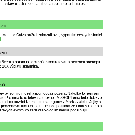
ni sikovni ludia, ktori tam boli a robili pre tu firmu este
.
12:16
Mariusz Gatza na3ral zakaznikov aj vypnutim ceskych stanic!
 8:09
 švédi a potom to sem prišli skontrolovať a nevedeli pochopiť
 20X výplatu skladníka.
5:29
prv by som ju musel aspon obcas pozerat.Nakolko to neni ani
e.Pre mna to je televizia urovne TV SHOP.Ironia tejto doby ze
te si co pozriet.Na mieste managerov z Markizy alebo Jojky a
odcenovat ludi.Oni sa naucili od politikov-ze ludia su stado a
takych exotov co zeru vsetko co im media podsuvaju.