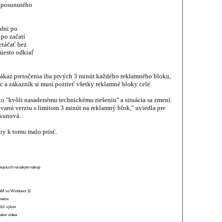
i posunutého
 dni po
po začatí
etáčať bez
miesto odkiaľ
ákaz pretočenia iba prvých 3 minút každého reklamného bloku,
a zákazník si musí pozrieť všetky reklamné bloky celé.
 to "kvôli nasadenému technickému riešeniu" a situácia sa zmení.
anú verziu s limitom 3 minút na reklamný blok," uviedla pre
skunová.
 by k tomu malo prísť.
stujúcich na takýto nákup
 RAM vo Windows 11
anelov
ížiť výkon
átov videa