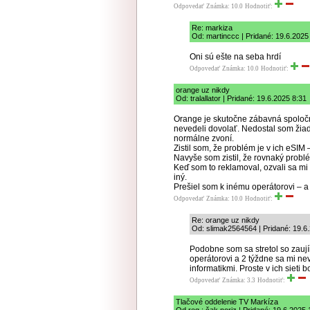
Odpovedať
Známka: 10.0
Hodnotiť:
Re: markiza
Od: martinccc | Pridané: 19.6.2025
Oni sú ešte na seba hrdí
Odpovedať
Známka: 10.0
Hodnotiť:
orange uz nikdy
Od: tralallator | Pridané: 19.6.2025 8:31
Orange je skutočne zábavná spoloč
nevedeli dovolať. Nedostal som žiad
normálne zvoní.
Zistil som, že problém je v ich eSIM
Navyše som zistil, že rovnaký problé
Keď som to reklamoval, ozvali sa m
iný.
Prešiel som k inému operátorovi – 
Odpovedať
Známka: 10.0
Hodnotiť:
Re: orange uz nikdy
Od: slimak2564564 | Pridané: 19.6
Podobne som sa stretol so zauj
operátorovi a 2 týždne sa mi nev
informatikmi. Proste v ich sieti 
Odpovedať
Známka: 3.3
Hodnotiť:
Tlačové oddelenie TV Markíza