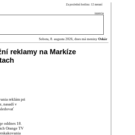
Za poslednú hodinu: 12 meraní
inzercia
Sobota, 8. augusta 2026, dnes má meniny
Oskár
ní reklamy na Markíze
tach
vania reklám pri
e, nasadí v
 sledovať
ge oddnes 18.
bách Orange TV
preskakovania