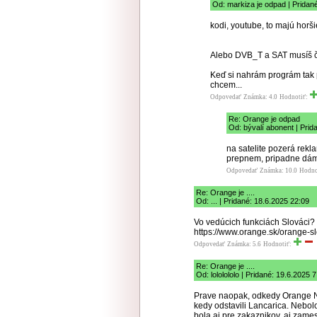
Od: markiza je odpad | Pridan
kodi, youtube, to majú horš
Alebo DVB_T a SAT musíš ča
Keď si nahrám prográm tak 
chcem...
Odpovedať
Známka: 4.0
Hodnotiť:
Re: Orange je odpad
Od: bývalí abonent | Prid
na satelite pozerá rek
prepnem, pripadne dám
Odpovedať
Známka: 10.0
Hodno
Re: Orange je ....
Od: ... | Pridané: 18.6.2025 22:09
Vo vedúcich funkciách Slováci?
https://www.orange.sk/orange-
Odpovedať
Známka: 5.6
Hodnotiť:
Re: Orange je ....
Od: lololololo | Pridané: 19.6.2025 
Prave naopak, odkedy Orange NE
kedy odstavili Lancarica. Nebol
bola aj pre zakaznikov, aj zam