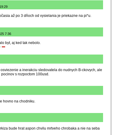
19:29
asia až po 3 dňoch od vysielania je priekazne na pi*u.
025 7:36
o byt, aj ked tak nebolo.
 osviezenie a inerakciu sledovatela do nudnych B-ckovych, ale
o pocinov s rozpoctom 100usd.
sie hovno na chodniku.
rkiza bude hrat aspon chvilu mrtveho chrobaka a nie na seba