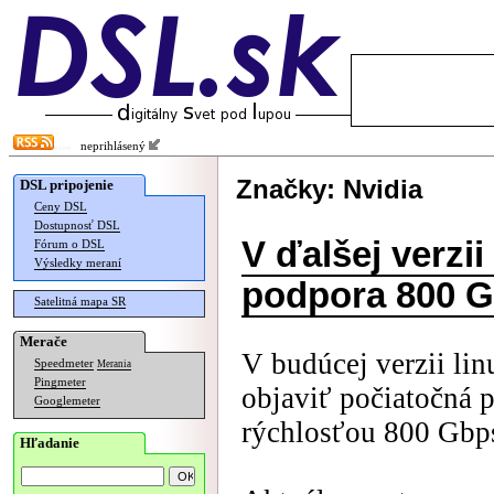
neprihlásený
Značky: Nvidia
DSL pripojenie
Ceny DSL
Dostupnosť DSL
V ďalšej verzi
Fórum o DSL
Výsledky meraní
podpora 800 G
Satelitná mapa SR
Merače
V budúcej verzii lin
Speedmeter
Merania
Pingmeter
objaviť počiatočná p
Googlemeter
rýchlosťou 800 Gbp
Hľadanie