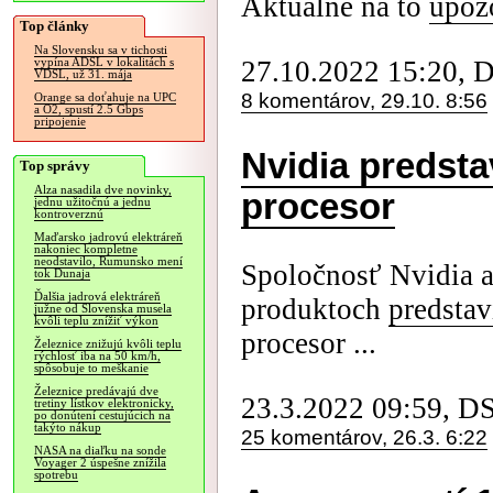
Aktuálne na to
upoz
Top články
Na Slovensku sa v tichosti
27.10.2022 15:20, 
vypína ADSL v lokalitách s
VDSL, už 31. mája
8 komentárov, 29.10. 8:56
Orange sa doťahuje na UPC
a O2, spustí 2.5 Gbps
pripojenie
Nvidia predsta
Top správy
Alza nasadila dve novinky,
procesor
jednu užitočnú a jednu
kontroverznú
Maďarsko jadrovú elektráreň
nakoniec kompletne
neodstavilo, Rumunsko mení
Spoločnosť Nvidia a
tok Dunaja
Ďalšia jadrová elektráreň
produktoch
predstav
južne od Slovenska musela
kvôli teplu znížiť výkon
procesor ...
Železnice znižujú kvôli teplu
rýchlosť iba na 50 km/h,
spôsobuje to meškanie
Železnice predávajú dve
23.3.2022 09:59, D
tretiny lístkov elektronicky,
po donútení cestujúcich na
takýto nákup
25 komentárov, 26.3. 6:22
NASA na diaľku na sonde
Voyager 2 úspešne znížila
spotrebu