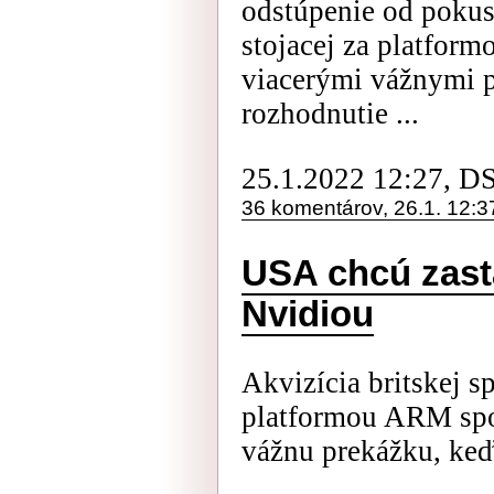
odstúpenie od pokus
stojacej za platform
viacerými vážnymi p
rozhodnutie ...
25.1.2022 12:27, D
36 komentárov, 26.1. 12:3
USA chcú zast
Nvidiou
Akvizícia britskej s
platformou ARM spo
vážnu prekážku, keď