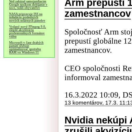
Arm prepustí 
Súd zakázal samojazdiacim
Google taxíkom dobíjanie v
noci, rušili obyvateľov
zamestnancov
NASA pripravuje ISS na
inštaláciu posledných
nových solárnych panelov
Vydaný nový FFmpeg 9.0,
Spoločnosť Arm sto
zlepšil akceleráciu
profesionálnych formátov
videa
prepustí globálne 1
Microsoft v čase drahých
pamätí sľubuje
zamestnancov.
optimalizovať spotrebu
RAM vo Windows 11
CEO spoločnosti Re
informoval zamestn
16.3.2022 10:09, D
13 komentárov, 17.3. 11:1
Nvidia nekúpi
zrušili akvizíci