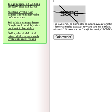
Telekom pridal 12 GB balík
pre Easy, chce zaň 12 eur
Spustená výroba flash
pamäte s novým najvyšším
počtom vrstiev
Súd zakázal samojazdiacim
Pre overenie, že komentár sa nepridáva automatizov
Google taxíkom dobíjanie v
Písmená musíte zadávať rovnako ako na obrázku veľk
noci, rušili obyvateľov
obrázok". V texte sa používajú iba znaky "BC
Ďalšia jadrová elektráreň
južne od Slovenska musela
kvôli teplu znížiť výkon