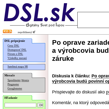
neprihlásený
Po oprave zariade
DSL pripojenie
Ceny DSL
a výrobcovia bud
Dostupnosť DSL
Fórum o DSL
záruke
Výsledky meraní
Satelitná mapa SR
Diskusia k článku:
Po oprav
Merače
výrobcovia budú povinní o
Speedmeter
Merania
Pingmeter
Googlemeter
Prispievajte do diskusií ako
p
Hľadanie
Komentár, na ktorý odpovedá