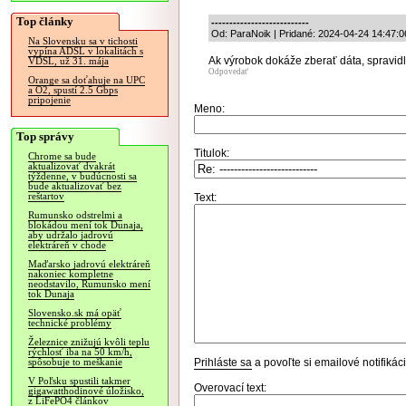
Top články
---------------------------
Od: ParaNoik | Pridané: 2024-04-24 14:47:0
Na Slovensku sa v tichosti
vypína ADSL v lokalitách s
Ak výrobok dokáže zberať dáta, spravidl
VDSL, už 31. mája
Odpovedať
Orange sa doťahuje na UPC
a O2, spustí 2.5 Gbps
pripojenie
Meno:
Top správy
Titulok:
Chrome sa bude
aktualizovať dvakrát
týždenne, v budúcnosti sa
bude aktualizovať bez
reštartov
Text:
Rumunsko odstrelmi a
blokádou mení tok Dunaja,
aby udržalo jadrovú
elektráreň v chode
Maďarsko jadrovú elektráreň
nakoniec kompletne
neodstavilo, Rumunsko mení
tok Dunaja
Slovensko.sk má opäť
technické problémy
Železnice znižujú kvôli teplu
rýchlosť iba na 50 km/h,
Prihláste sa
a povoľte si emailové notifiká
spôsobuje to meškanie
V Poľsku spustili takmer
Overovací text:
gigawatthodinové úložisko,
z LiFePO4 článkov