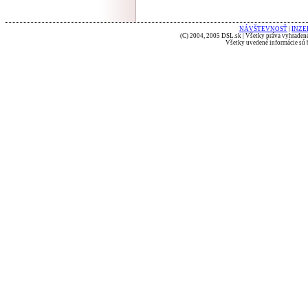
NÁVŠTEVNOSŤ
|
INZE
(C) 2004, 2005 DSL.sk | Všetky práva vyhradené
Všetky uvedené informácie sú b